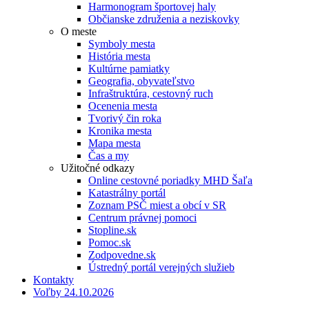
Harmonogram športovej haly
Občianske združenia a neziskovky
O meste
Symboly mesta
História mesta
Kultúrne pamiatky
Geografia, obyvateľstvo
Infraštruktúra, cestovný ruch
Ocenenia mesta
Tvorivý čin roka
Kronika mesta
Mapa mesta
Čas a my
Užitočné odkazy
Online cestovné poriadky MHD Šaľa
Katastrálny portál
Zoznam PSČ miest a obcí v SR
Centrum právnej pomoci
Stopline.sk
Pomoc.sk
Zodpovedne.sk
Ústredný portál verejných služieb
Kontakty
Voľby 24.10.2026