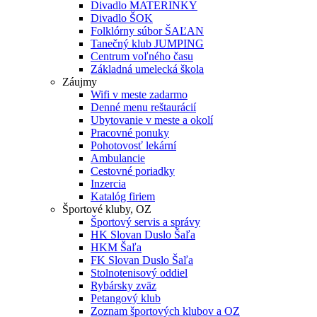
Divadlo MATERINKY
Divadlo ŠOK
Folklórny súbor ŠAĽAN
Tanečný klub JUMPING
Centrum voľného času
Základná umelecká škola
Záujmy
Wifi v meste zadarmo
Denné menu reštaurácií
Ubytovanie v meste a okolí
Pracovné ponuky
Pohotovosť lekární
Ambulancie
Cestovné poriadky
Inzercia
Katalóg firiem
Športové kluby, OZ
Športový servis a správy
HK Slovan Duslo Šaľa
HKM Šaľa
FK Slovan Duslo Šaľa
Stolnotenisový oddiel
Rybársky zväz
Petangový klub
Zoznam športových klubov a OZ