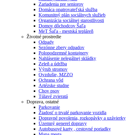
Zariadenia pre seniorov
Domáca opatrovateľská služba
Komunitný plán sociálnych služieb
Organizácia sociálnej starostlivosti
Domov dôchodcov Šaľa
MeT Šaľa - mestská tepláreň
Životné prostredie
Odpady
Sezónne zbery odpadov
Polopodzemné kontajnery
Nahlásenie nelegálnej skládky
Zeleň a údržba
Výrub stromov
Ovzdušie, MZZO
Ochrana vôd
Artézske studne
Chov psov
Túlavé zvieratá
Doprava, ostatné
Parkovanie
Žiadosť o trvalé parkovanie vozidla
Dopravné povolenia, rozkopávky a uzávierky
Územný generel dopravy
Autobusové karty , cestovné poriadky
Mapa mesta