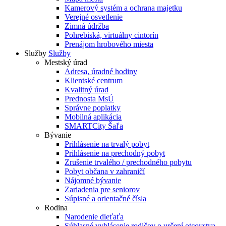
Kamerový systém a ochrana majetku
Verejné osvetlenie
Zimná údržba
Pohrebiská, virtuálny cintorín
Prenájom hrobového miesta
Služby
Služby
Mestský úrad
Adresa, úradné hodiny
Klientské centrum
Kvalitný úrad
Prednosta MsÚ
Správne poplatky
Mobilná aplikácia
SMARTCity Šaľa
Bývanie
Prihlásenie na trvalý pobyt
Prihlásenie na prechodný pobyt
Zrušenie trvalého / prechodného pobytu
Pobyt občana v zahraničí
Nájomné bývanie
Zariadenia pre seniorov
Súpisné a orientačné čísla
Rodina
Narodenie dieťaťa
Súhlasné vyhlásenie rodičov o určení otcovstva