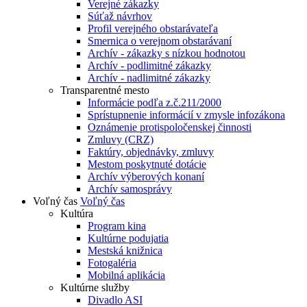
Verejné zákazky
Súťaž návrhov
Profil verejného obstarávateľa
Smernica o verejnom obstarávaní
Archív - zákazky s nízkou hodnotou
Archív - podlimitné zákazky
Archív - nadlimitné zákazky
Transparentné mesto
Informácie podľa z.č.211/2000
Sprístupnenie informácií v zmysle infozákona
Oznámenie protispoločenskej činnosti
Zmluvy (CRZ)
Faktúry, objednávky, zmluvy
Mestom poskytnuté dotácie
Archív výberových konaní
Archív samosprávy
Voľný čas
Voľný čas
Kultúra
Program kina
Kultúrne podujatia
Mestská knižnica
Fotogaléria
Mobilná aplikácia
Kultúrne služby
Divadlo ASI