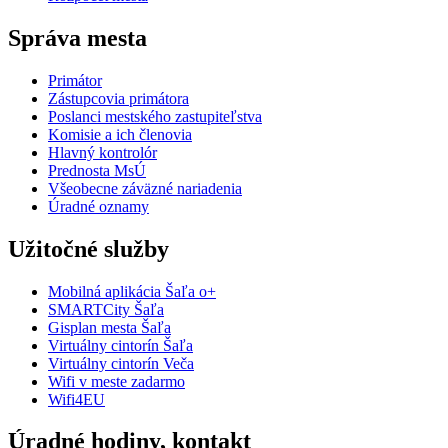
Správa mesta
Primátor
Zástupcovia primátora
Poslanci mestského zastupiteľstva
Komisie a ich členovia
Hlavný kontrolór
Prednosta MsÚ
Všeobecne záväzné nariadenia
Úradné oznamy
Užitočné služby
Mobilná aplikácia Šaľa o+
SMARTCity Šaľa
Gisplan mesta Šaľa
Virtuálny cintorín Šaľa
Virtuálny cintorín Veča
Wifi v meste zadarmo
Wifi4EU
Úradné hodiny, kontakt