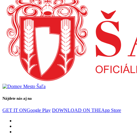
Nájdete nás aj na
GET IT ON
Google Play
DOWNLOAD ON THE
App Store