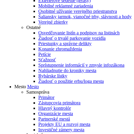
Exteriérové sedenie (terasy)
Mobilné reklamné zariadenia
Osobitné užívanie verejného priestranstva
Šaliansky jarmok, vianočné trhy, slávnosti a hody
Verejné zbierky
Ostatné
Osvedčovanie listín a podpisov na listinách
Žiadosť o trvalé parkovanie vozidla
Priestupky a správne delikty
Konanie zhromaždenia
Petície
Sťažnosť
Sprístupnenie informácií v zmysle infozákona
Nahliadnutie do kroniky mesta
Rybárske lístky
Žiadosť o použitie erbu/loga mesta
Mesto
Mesto
Samospráva
Primátor
Zástupcovia primátora
Hlavný kontrolór
Organizácie mesta
Partnerské mestá
Projekty EU a rozvoj mesta
Investičné zámery mesta