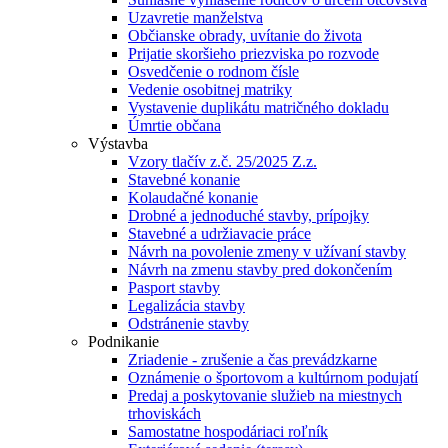
Uzavretie manželstva
Občianske obrady, uvítanie do života
Prijatie skoršieho priezviska po rozvode
Osvedčenie o rodnom čísle
Vedenie osobitnej matriky
Vystavenie duplikátu matričného dokladu
Úmrtie občana
Výstavba
Vzory tlačív z.č. 25/2025 Z.z.
Stavebné konanie
Kolaudačné konanie
Drobné a jednoduché stavby, prípojky
Stavebné a udržiavacie práce
Návrh na povolenie zmeny v užívaní stavby
Návrh na zmenu stavby pred dokončením
Pasport stavby
Legalizácia stavby
Odstránenie stavby
Podnikanie
Zriadenie - zrušenie a čas prevádzkarne
Oznámenie o športovom a kultúrnom podujatí
Predaj a poskytovanie služieb na miestnych
trhoviskách
Samostatne hospodáriaci roľník