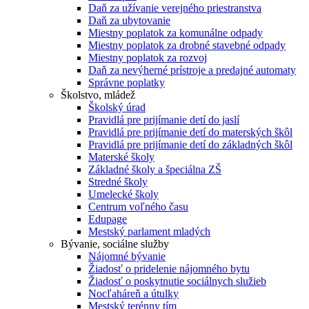
Daň za užívanie verejného priestranstva
Daň za ubytovanie
Miestny poplatok za komunálne odpady
Miestny poplatok za drobné stavebné odpady
Miestny poplatok za rozvoj
Daň za nevýherné prístroje a predajné automaty
Správne poplatky
Školstvo, mládež
Školský úrad
Pravidlá pre prijímanie detí do jaslí
Pravidlá pre prijímanie detí do materských škôl
Pravidlá pre prijímanie detí do základných škôl
Materské školy
Základné školy a špeciálna ZŠ
Stredné školy
Umelecké školy
Centrum voľného času
Edupage
Mestský parlament mladých
Bývanie, sociálne služby
Nájomné bývanie
Žiadosť o pridelenie nájomného bytu
Žiadosť o poskytnutie sociálnych služieb
Nocľaháreň a útulky
Mestský terénny tím