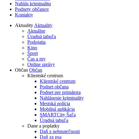
Nahlás kriminalitu
Podnety občanov
Kontakty
Aktuality
Aktuality
Aktuálne
Úradná tabuľa
Podujatia
Kino
Šport
Čas a my
Online správy
Občan
Občan
Klientské centrum
Klientské centrum
Podnet občana
Podnet pre primátora
Nahlásenie kriminality
Mestská polícia
Mobilná aplikácia
SMARTCity Šaľa
Úradná tabuľa
Dane a poplatky
Daň z nehnuteľnosti
Daň za psa