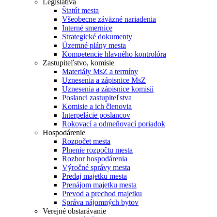
Legislatíva
Štatút mesta
Všeobecne záväzné nariadenia
Interné smernice
Strategické dokumenty
Územné plány mesta
Kompetencie hlavného kontrolóra
Zastupiteľstvo, komisie
Materiály MsZ a termíny
Uznesenia a zápisnice MsZ
Uznesenia a zápisnice komisií
Poslanci zastupiteľstva
Komisie a ich členovia
Interpelácie poslancov
Rokovací a odmeňovací poriadok
Hospodárenie
Rozpočet mesta
Plnenie rozpočtu mesta
Rozbor hospodárenia
Výročné správy mesta
Predaj majetku mesta
Prenájom majetku mesta
Prevod a prechod majetku
Správa nájomných bytov
Verejné obstarávanie