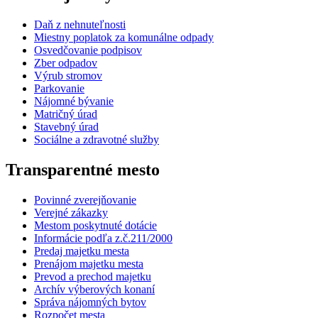
Daň z nehnuteľnosti
Miestny poplatok za komunálne odpady
Osvedčovanie podpisov
Zber odpadov
Výrub stromov
Parkovanie
Nájomné bývanie
Matričný úrad
Stavebný úrad
Sociálne a zdravotné služby
Transparentné mesto
Povinné zverejňovanie
Verejné zákazky
Mestom poskytnuté dotácie
Informácie podľa z.č.211/2000
Predaj majetku mesta
Prenájom majetku mesta
Prevod a prechod majetku
Archív výberových konaní
Správa nájomných bytov
Rozpočet mesta