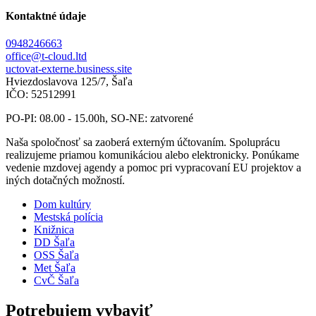
Kontaktné údaje
0948246663
office@t-cloud.ltd
uctovat-externe.business.site
Hviezdoslavova 125/7, Šaľa
IČO: 52512991
PO-PI: 08.00 - 15.00h, SO-NE: zatvorené
Naša spoločnosť sa zaoberá externým účtovaním. Spoluprácu
realizujeme priamou komunikáciou alebo elektronicky. Ponúkame
vedenie mzdovej agendy a pomoc pri vypracovaní EU projektov a
iných dotačných možností.
Dom kultúry
Mestská polícia
Knižnica
DD Šaľa
OSS Šaľa
Met Šaľa
CvČ Šaľa
Potrebujem vybaviť