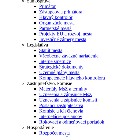
Samospráva
Primátor
Zástupcovia primátora
Hlavný kontrolór
Organizácie mesta
Partnerské mestá
Projekty EU a rozvoj mesta
Investičné zámery mesta
Legislatíva
Štatút mesta
Všeobecne záväzné nariadenia
Interné smernice
Strategické dokumenty
Územné plány mesta
Kompetencie hlavného kontrolóra
Zastupiteľstvo, komisie
Materiály MsZ a termíny
Uznesenia a zápisnice MsZ
Uznesenia a zápisnice komisií
Poslanci zastupiteľstva
Komisie a ich členovia
Interpelácie poslancov
Rokovací a odmeňovací poriadok
Hospodárenie
Rozpočet mesta