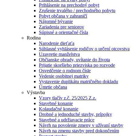
Prihlásenie na prechodný pobyt
Zrušenie trvalého / prechodného pobytu
Pobyt občana v zahraničí
Nájomné bývanie
Zariadenia pre seniorov
Súpisné a orientačné čísla
Rodina
Narodenie dieťaťa
Súhlasné vyhlásenie rodičov o určení otcovstva
Uzavretie manželstva
Občianske obrady, uvítanie do života
Prijatie skoršieho priezviska po rozvode
Osvedčenie o rodnom čísle
Vedenie osobitnej matriky
Vystavenie duplikátu matričného dokladu
Úmrtie občana
Výstavba
Vzory tlačív z.č. 25/2025 Z.z.
Stavebné konanie
Kolaudačné konanie
Drobné a jednoduché stavby, prípojky
Stavebné a udržiavacie práce
Návrh na povolenie zmeny v užívaní stavby
Návrh na zmenu stavby pred dokončením