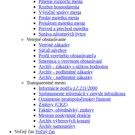
Plnenie rozpočtu mesta
Rozbor hospodárenia
Výročné správy mesta
Predaj majetku mesta
Prenájom majetku mesta
Prevod a prechod majetku
Správa nájomných bytov
Verejné obstarávanie
Verejné zákazky
Súťaž návrhov
Profil verejného obstarávateľa
Smernica o verejnom obstarávaní
Archív - zákazky s nízkou hodnotou
Archív - podlimitné zákazky
Archív - nadlimitné zákazky
Transparentné mesto
Informácie podľa z.č.211/2000
Sprístupnenie informácií v zmysle infozákona
Oznámenie protispoločenskej činnosti
Zmluvy (CRZ)
Faktúry, objednávky, zmluvy
Mestom poskytnuté dotácie
Archív výberových konaní
Archív samosprávy
Voľný čas
Voľný čas