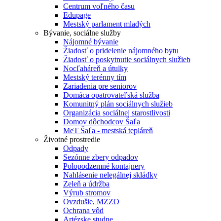
Centrum voľného času
Edupage
Mestský parlament mladých
Bývanie, sociálne služby
Nájomné bývanie
Žiadosť o pridelenie nájomného bytu
Žiadosť o poskytnutie sociálnych služieb
Nocľaháreň a útulky
Mestský terénny tím
Zariadenia pre seniorov
Domáca opatrovateľská služba
Komunitný plán sociálnych služieb
Organizácia sociálnej starostlivosti
Domov dôchodcov Šaľa
MeT Šaľa - mestská tepláreň
Životné prostredie
Odpady
Sezónne zbery odpadov
Polopodzemné kontajnery
Nahlásenie nelegálnej skládky
Zeleň a údržba
Výrub stromov
Ovzdušie, MZZO
Ochrana vôd
Artézske studne