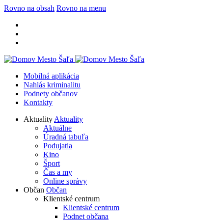
Rovno na obsah
Rovno na menu
Mobilná aplikácia
Nahlás kriminalitu
Podnety občanov
Kontakty
Aktuality
Aktuality
Aktuálne
Úradná tabuľa
Podujatia
Kino
Šport
Čas a my
Online správy
Občan
Občan
Klientské centrum
Klientské centrum
Podnet občana