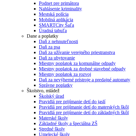
Podnet pre primátora
Nahlásenie kriminality
Mestská polícia
Mobilná aplikácia
SMARTCity Šaľa
Úradná tabuľa
Dane a poplatky
Daň z nehnuteľnosti
Daň za psa
Daň za užívanie verejného priestranstva
Daň za ubytovanie
Miestny poplatok za komunálne odpady
Miestny poplatok za drobné stavebné odpady
Miestny poplatok za rozvoj
Daň za nevýherné prístroje a predajné automaty
Správne poplatky
Školstvo, mládež
Školský úrad
Pravidlá pre prijímanie detí do jaslí
Pravidlá pre prijímanie detí do materských škôl
Pravidlá pre prijímanie detí do základných škôl
Materské školy
Základné školy a špeciálna ZŠ
Stredné školy
Umelecké školy