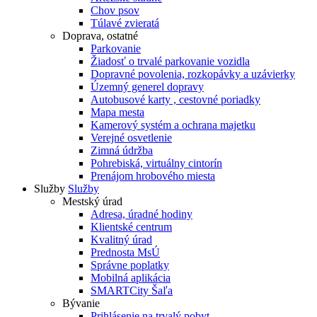
Chov psov
Túlavé zvieratá
Doprava, ostatné
Parkovanie
Žiadosť o trvalé parkovanie vozidla
Dopravné povolenia, rozkopávky a uzávierky
Územný generel dopravy
Autobusové karty , cestovné poriadky
Mapa mesta
Kamerový systém a ochrana majetku
Verejné osvetlenie
Zimná údržba
Pohrebiská, virtuálny cintorín
Prenájom hrobového miesta
Služby
Služby
Mestský úrad
Adresa, úradné hodiny
Klientské centrum
Kvalitný úrad
Prednosta MsÚ
Správne poplatky
Mobilná aplikácia
SMARTCity Šaľa
Bývanie
Prihlásenie na trvalý pobyt