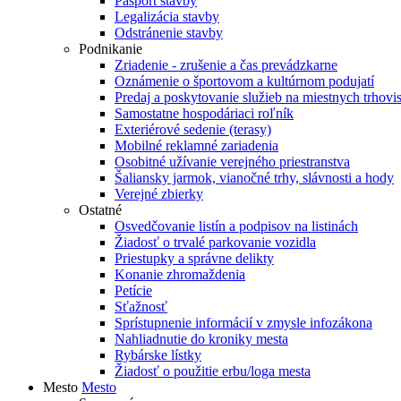
Pasport stavby
Legalizácia stavby
Odstránenie stavby
Podnikanie
Zriadenie - zrušenie a čas prevádzkarne
Oznámenie o športovom a kultúrnom podujatí
Predaj a poskytovanie služieb na miestnych trhovi
Samostatne hospodáriaci roľník
Exteriérové sedenie (terasy)
Mobilné reklamné zariadenia
Osobitné užívanie verejného priestranstva
Šaliansky jarmok, vianočné trhy, slávnosti a hody
Verejné zbierky
Ostatné
Osvedčovanie listín a podpisov na listinách
Žiadosť o trvalé parkovanie vozidla
Priestupky a správne delikty
Konanie zhromaždenia
Petície
Sťažnosť
Sprístupnenie informácií v zmysle infozákona
Nahliadnutie do kroniky mesta
Rybárske lístky
Žiadosť o použitie erbu/loga mesta
Mesto
Mesto