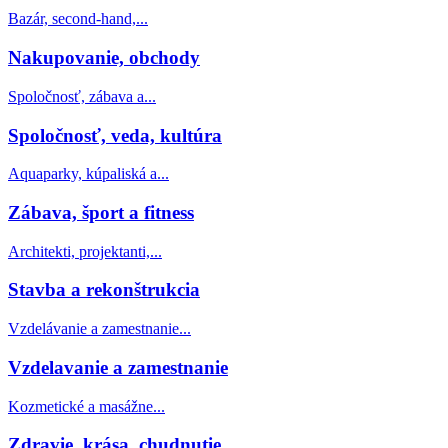
Bazár, second-hand,...
Nakupovanie, obchody
Spoločnosť, zábava a...
Spoločnosť, veda, kultúra
Aquaparky, kúpaliská a...
Zábava, šport a fitness
Architekti, projektanti,...
Stavba a rekonštrukcia
Vzdelávanie a zamestnanie...
Vzdelavanie a zamestnanie
Kozmetické a masážne...
Zdravie, krása, chudnutie