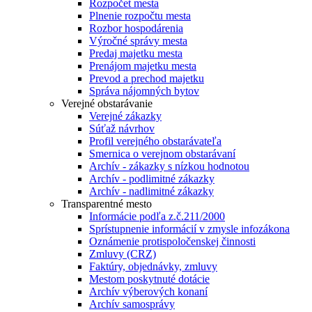
Rozpočet mesta
Plnenie rozpočtu mesta
Rozbor hospodárenia
Výročné správy mesta
Predaj majetku mesta
Prenájom majetku mesta
Prevod a prechod majetku
Správa nájomných bytov
Verejné obstarávanie
Verejné zákazky
Súťaž návrhov
Profil verejného obstarávateľa
Smernica o verejnom obstarávaní
Archív - zákazky s nízkou hodnotou
Archív - podlimitné zákazky
Archív - nadlimitné zákazky
Transparentné mesto
Informácie podľa z.č.211/2000
Sprístupnenie informácií v zmysle infozákona
Oznámenie protispoločenskej činnosti
Zmluvy (CRZ)
Faktúry, objednávky, zmluvy
Mestom poskytnuté dotácie
Archív výberových konaní
Archív samosprávy