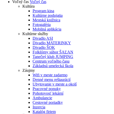
Voľný čas
Voľný čas
Kultúra
Program kina
Kultúrne podujatia
Mestská knižnica
Fotogaléria
Mobilná aplikácia
Kultúrne služby
Divadlo ASI
Divadlo MATERINKY
Divadlo ŠOK
Folklórny súbor ŠAĽAN
Tanečný klub JUMPING
Centrum voľného času
Základná umelecká škola
Záujmy
Wifi v meste zadarmo
Denné menu reštaurácií
Ubytovanie v meste a okolí
Pracovné ponuky
Pohotovosť lekární
Ambulancie
Cestovné poriadky
Inzercia
Katalóg firiem