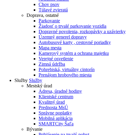
Chov psov
Túlavé zvieratá
Doprava, ostatné
Parkovanie
Žiadosť o trvalé parkovanie vozidla
Dopravné povolenia, rozkopávky a uzávierky
Územný generel dopravy
Autobusové karty , cestovné poriadky
Mapa mesta
Kamerový systém a ochrana majetku
Verejné osvetlenie
Zimná údržba
Pohrebiská, virtuálny cintorín
Prenájom hrobového miesta
Služby
Služby
Mestský úrad
Adresa, úradné hodiny
Klientské centrum
Kvalitný úrad
Prednosta MsÚ
Správne poplatky
Mobilná aplikácia
SMARTCity Šaľa
Bývanie
Prihlásenie na trvalý pobyt