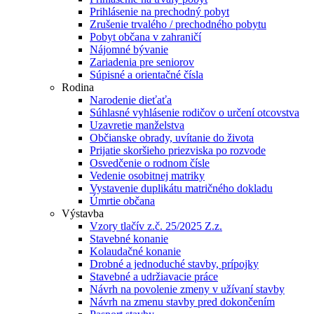
Prihlásenie na prechodný pobyt
Zrušenie trvalého / prechodného pobytu
Pobyt občana v zahraničí
Nájomné bývanie
Zariadenia pre seniorov
Súpisné a orientačné čísla
Rodina
Narodenie dieťaťa
Súhlasné vyhlásenie rodičov o určení otcovstva
Uzavretie manželstva
Občianske obrady, uvítanie do života
Prijatie skoršieho priezviska po rozvode
Osvedčenie o rodnom čísle
Vedenie osobitnej matriky
Vystavenie duplikátu matričného dokladu
Úmrtie občana
Výstavba
Vzory tlačív z.č. 25/2025 Z.z.
Stavebné konanie
Kolaudačné konanie
Drobné a jednoduché stavby, prípojky
Stavebné a udržiavacie práce
Návrh na povolenie zmeny v užívaní stavby
Návrh na zmenu stavby pred dokončením