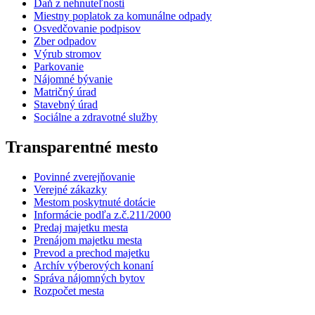
Daň z nehnuteľnosti
Miestny poplatok za komunálne odpady
Osvedčovanie podpisov
Zber odpadov
Výrub stromov
Parkovanie
Nájomné bývanie
Matričný úrad
Stavebný úrad
Sociálne a zdravotné služby
Transparentné mesto
Povinné zverejňovanie
Verejné zákazky
Mestom poskytnuté dotácie
Informácie podľa z.č.211/2000
Predaj majetku mesta
Prenájom majetku mesta
Prevod a prechod majetku
Archív výberových konaní
Správa nájomných bytov
Rozpočet mesta