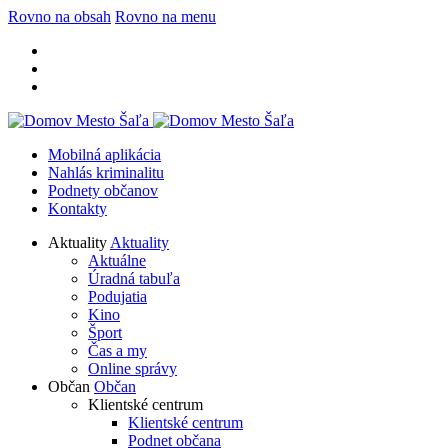
Rovno na obsah
Rovno na menu
Mobilná aplikácia
Nahlás kriminalitu
Podnety občanov
Kontakty
Aktuality
Aktuality
Aktuálne
Úradná tabuľa
Podujatia
Kino
Šport
Čas a my
Online správy
Občan
Občan
Klientské centrum
Klientské centrum
Podnet občana