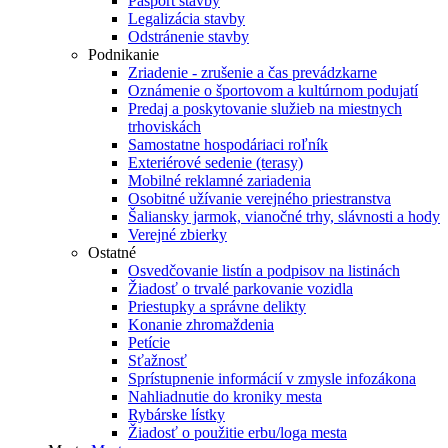
Pasport stavby
Legalizácia stavby
Odstránenie stavby
Podnikanie
Zriadenie - zrušenie a čas prevádzkarne
Oznámenie o športovom a kultúrnom podujatí
Predaj a poskytovanie služieb na miestnych
trhoviskách
Samostatne hospodáriaci roľník
Exteriérové sedenie (terasy)
Mobilné reklamné zariadenia
Osobitné užívanie verejného priestranstva
Šaliansky jarmok, vianočné trhy, slávnosti a hody
Verejné zbierky
Ostatné
Osvedčovanie listín a podpisov na listinách
Žiadosť o trvalé parkovanie vozidla
Priestupky a správne delikty
Konanie zhromaždenia
Petície
Sťažnosť
Sprístupnenie informácií v zmysle infozákona
Nahliadnutie do kroniky mesta
Rybárske lístky
Žiadosť o použitie erbu/loga mesta