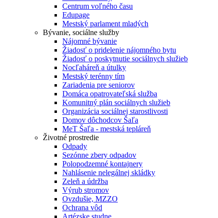
Centrum voľného času
Edupage
Mestský parlament mladých
Bývanie, sociálne služby
Nájomné bývanie
Žiadosť o pridelenie nájomného bytu
Žiadosť o poskytnutie sociálnych služieb
Nocľaháreň a útulky
Mestský terénny tím
Zariadenia pre seniorov
Domáca opatrovateľská služba
Komunitný plán sociálnych služieb
Organizácia sociálnej starostlivosti
Domov dôchodcov Šaľa
MeT Šaľa - mestská tepláreň
Životné prostredie
Odpady
Sezónne zbery odpadov
Polopodzemné kontajnery
Nahlásenie nelegálnej skládky
Zeleň a údržba
Výrub stromov
Ovzdušie, MZZO
Ochrana vôd
Artézske studne