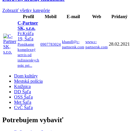
Zobraziť všetky kategórie
Profil
Mobil
E-mail
Web
Pridaný
C-Partner
SK, s.r.o.
Fr.Kráľa
19, Šaľa
khandl@c-
www.c-
28.02.2021
Ponúkame
0907783024
partnersk.com
partnersk.com
komplexný
servis od
inžinierskych
prác pri...
Dom kultúry
Mestská polícia
Knižnica
DD Šaľa
OSS Šaľa
Met Šaľa
CvČ Šaľa
Potrebujem vybaviť