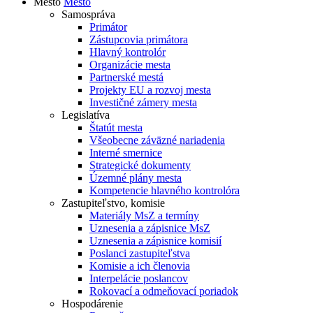
Mesto
Mesto
Samospráva
Primátor
Zástupcovia primátora
Hlavný kontrolór
Organizácie mesta
Partnerské mestá
Projekty EU a rozvoj mesta
Investičné zámery mesta
Legislatíva
Štatút mesta
Všeobecne záväzné nariadenia
Interné smernice
Strategické dokumenty
Územné plány mesta
Kompetencie hlavného kontrolóra
Zastupiteľstvo, komisie
Materiály MsZ a termíny
Uznesenia a zápisnice MsZ
Uznesenia a zápisnice komisií
Poslanci zastupiteľstva
Komisie a ich členovia
Interpelácie poslancov
Rokovací a odmeňovací poriadok
Hospodárenie