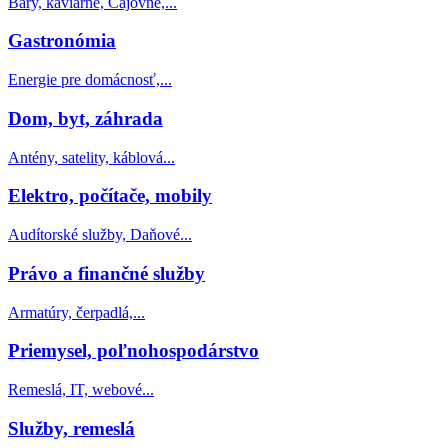
Bary, kaviarne, Čajovne,...
Gastronómia
Energie pre domácnosť,...
Dom, byt, záhrada
Antény, satelity, káblová...
Elektro, počítače, mobily
Audítorské služby, Daňové...
Právo a finančné služby
Armatúry, čerpadlá,...
Priemysel, poľnohospodárstvo
Remeslá, IT, webové...
Služby, remeslá