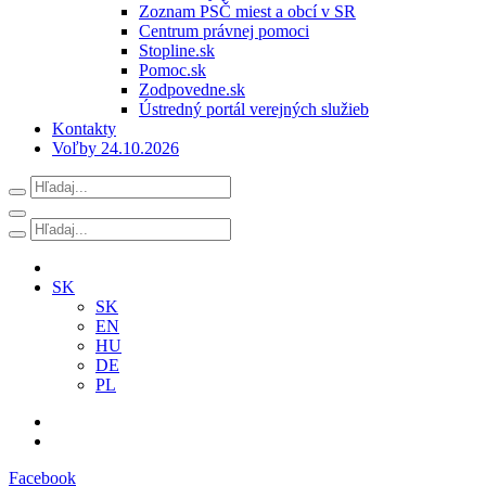
Zoznam PSČ miest a obcí v SR
Centrum právnej pomoci
Stopline.sk
Pomoc.sk
Zodpovedne.sk
Ústredný portál verejných služieb
Kontakty
Voľby 24.10.2026
SK
SK
EN
HU
DE
PL
Facebook