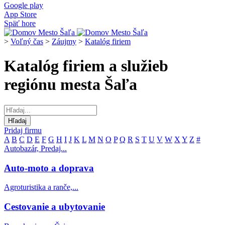
Google play
App Store
Späť hore
>
Voľný čas
>
Záujmy
>
Katalóg firiem
Katalóg firiem a služieb
regiónu mesta Šaľa
Pridaj firmu
A
B
C
D
E
F
G
H
I
J
K
L
M
N
O
P
Q
R
S
T
U
V
W
X
Y
Z
#
Autobazár, Predaj...
Auto-moto a doprava
Agroturistika a ranče,...
Cestovanie a ubytovanie