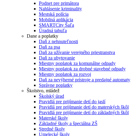
Podnet pre primátora
Nahlásenie kriminality
Mestská polícia
Mobilná aplikácia
SMARTCity Šaľa
Úradná tabuľa
Dane a poplatky
Daň z nehnuteľnosti
Daň za psa
Daň za užívanie verejného priestranstva
Daň za ubytovanie
Miestny poplatok za komunálne odpady
Miestny poplatok za drobné stavebné odpady
Miestny poplatok za rozvoj
Daň za nevýherné prístroje a predajné automaty
Správne poplatky
Školstvo, mládež
Školský úrad
Pravidlá pre prijímanie detí do jaslí
Pravidlá pre prijímanie detí do materských škôl
Pravidlá pre prijímanie detí do základných škôl
Materské školy
Základné školy a špeciálna ZŠ
Stredné školy
Umelecké školy