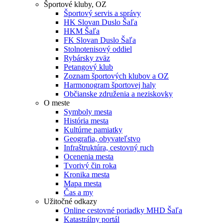
Športové kluby, OZ
Športový servis a správy
HK Slovan Duslo Šaľa
HKM Šaľa
FK Slovan Duslo Šaľa
Stolnotenisový oddiel
Rybársky zväz
Petangový klub
Zoznam športových klubov a OZ
Harmonogram športovej haly
Občianske združenia a neziskovky
O meste
Symboly mesta
História mesta
Kultúrne pamiatky
Geografia, obyvateľstvo
Infraštruktúra, cestovný ruch
Ocenenia mesta
Tvorivý čin roka
Kronika mesta
Mapa mesta
Čas a my
Užitočné odkazy
Online cestovné poriadky MHD Šaľa
Katastrálny portál