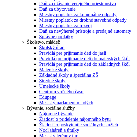
Daň za užívanie verejného priestranstva
Daň za ubytovanie
Miestny poplatok za komunálne odpady
Miestny poplatok za drobné stavebné odpady
Miestny poplatok za rozvoj
Daň za nevýherné prístroje a predajné automaty
Správne poplatky
Školstvo, mládež
Školský úrad
Pravidlá pre prijímanie detí do jaslí
Pravidlá pre prijímanie detí do materských škôl
Pravidlá pre prijímanie detí do základných škôl
Materské školy
Základné školy a špeciálna ZŠ
Stredné školy
Umelecké školy
Centrum voľného času
Edupage
Mestský parlament mladých
Bývanie, sociálne služby
Nájomné bývanie
Žiadosť o pridelenie nájomného bytu
Žiadosť o poskytnutie sociálnych služieb
Nocľaháreň a útulky
Mestský terénny tím