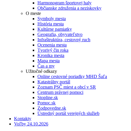
Harmonogram športovej haly
Občianske združenia a neziskovky
O meste
Symboly mesta
História mesta
Kultúrne pamiatky
Geografia, obyvateľstvo
Infraštruktúra, cestovný ruch
Ocenenia mesta
Tvorivý čin roka
Kronika mesta
Mapa mesta
Čas a my
Užitočné odkazy
Online cestovné poriadky MHD Šaľa
Katastrálny portál
Zoznam PSČ miest a obcí v SR
Centrum právnej pomoci
Stopline.sk
Pomoc.sk
Zodpovedne.sk
Ústredný portál verejných služieb
Kontakty
Voľby 24.10.2026