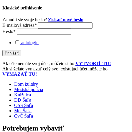
Klasické prihlásenie
Zabudli ste svoje heslo?
Získať nové heslo
E-mailová adresa*
Heslo*
autologin
Ak ešte nemáte svoj účet, môžete si ho
VYTVORIŤ TU!
Ak si želáte vymazať celý svoj existujúci účet môžete ho
VYMAZAŤ TU!
Dom kultúry
Mestská polícia
Knižnica
DD Šaľa
OSS Šaľa
Met Šaľa
CvČ Šaľa
Potrebujem vybaviť