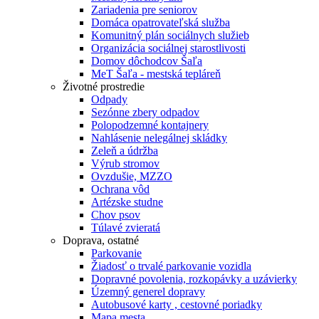
Zariadenia pre seniorov
Domáca opatrovateľská služba
Komunitný plán sociálnych služieb
Organizácia sociálnej starostlivosti
Domov dôchodcov Šaľa
MeT Šaľa - mestská tepláreň
Životné prostredie
Odpady
Sezónne zbery odpadov
Polopodzemné kontajnery
Nahlásenie nelegálnej skládky
Zeleň a údržba
Výrub stromov
Ovzdušie, MZZO
Ochrana vôd
Artézske studne
Chov psov
Túlavé zvieratá
Doprava, ostatné
Parkovanie
Žiadosť o trvalé parkovanie vozidla
Dopravné povolenia, rozkopávky a uzávierky
Územný generel dopravy
Autobusové karty , cestovné poriadky
Mapa mesta