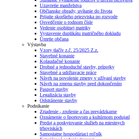
Uzavretie manželstva
Občianske obrady, uvítanie do života
Prijatie skoršieho priezviska po rozvode
Osvedčenie o rodnom čísle
Vedenie osobitnej matriky
Vystavenie duplikátu matričného dokladu
Úmrtie občana
Výstavba
Vzory tlačív z.č. 25/2025 Z.z.
Stavebné konanie
Kolaudačné konanie
Drobné a jednoduché stavby, prípojky
Stavebné a udržiavacie práce
Návrh na povolenie zmeny v užívaní stavby
Návrh na zmenu stavby pred dokončením
Pasport stavby
Legalizácia stavby
Odstránenie stavby
Podnikanie
Zriadenie - zrušenie a čas prevádzkarne
Oznámenie o športovom a kultúrnom podujatí
Predaj a poskytovanie služieb na miestnych
trhoviskách
Samostatne hospodáriaci roľník