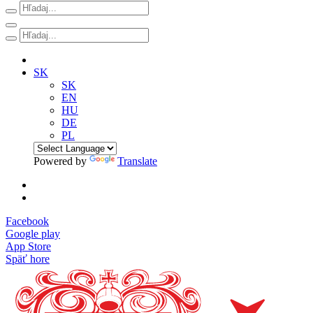
SK
SK
EN
HU
DE
PL
Powered by
Translate
Facebook
Google play
App Store
Späť hore