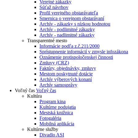
Verejné zákazky
Súťaž návrhov
Profil verejného obstarávateľa
Smernica o verejnom obstarávaní
Archív - zákazky s nízkou hodnotou
Archív - podlimitné zákazky
Archív - nadlimitné zákazky
Transparentné mesto
Informácie podľa z.č.211/2000
Sprístupnenie informácií v zmysle infozákona
Oznámenie protispoločenskej činnosti
Zmluvy (CRZ)
Faktúry, objednávky, zmluvy
Mestom poskytnuté dotácie
Archív výberových konaní
Archív samosprávy
Voľný čas
Voľný čas
Kultúra
Program kina
Kultúrne podujatia
Mestská knižnica
Fotogaléria
Mobilná aplikácia
Kultúrne služby
Divadlo ASI