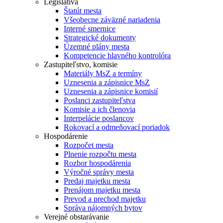
Legislatíva
Štatút mesta
Všeobecne záväzné nariadenia
Interné smernice
Strategické dokumenty
Územné plány mesta
Kompetencie hlavného kontrolóra
Zastupiteľstvo, komisie
Materiály MsZ a termíny
Uznesenia a zápisnice MsZ
Uznesenia a zápisnice komisií
Poslanci zastupiteľstva
Komisie a ich členovia
Interpelácie poslancov
Rokovací a odmeňovací poriadok
Hospodárenie
Rozpočet mesta
Plnenie rozpočtu mesta
Rozbor hospodárenia
Výročné správy mesta
Predaj majetku mesta
Prenájom majetku mesta
Prevod a prechod majetku
Správa nájomných bytov
Verejné obstarávanie