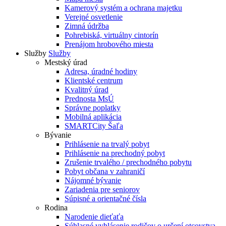
Kamerový systém a ochrana majetku
Verejné osvetlenie
Zimná údržba
Pohrebiská, virtuálny cintorín
Prenájom hrobového miesta
Služby
Služby
Mestský úrad
Adresa, úradné hodiny
Klientské centrum
Kvalitný úrad
Prednosta MsÚ
Správne poplatky
Mobilná aplikácia
SMARTCity Šaľa
Bývanie
Prihlásenie na trvalý pobyt
Prihlásenie na prechodný pobyt
Zrušenie trvalého / prechodného pobytu
Pobyt občana v zahraničí
Nájomné bývanie
Zariadenia pre seniorov
Súpisné a orientačné čísla
Rodina
Narodenie dieťaťa
Súhlasné vyhlásenie rodičov o určení otcovstva