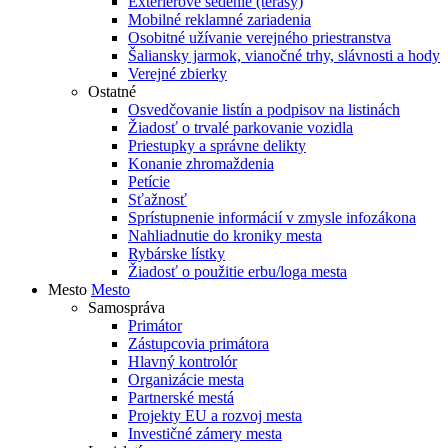
Exteriérové sedenie (terasy)
Mobilné reklamné zariadenia
Osobitné užívanie verejného priestranstva
Šaliansky jarmok, vianočné trhy, slávnosti a hody
Verejné zbierky
Ostatné
Osvedčovanie listín a podpisov na listinách
Žiadosť o trvalé parkovanie vozidla
Priestupky a správne delikty
Konanie zhromaždenia
Petície
Sťažnosť
Sprístupnenie informácií v zmysle infozákona
Nahliadnutie do kroniky mesta
Rybárske lístky
Žiadosť o použitie erbu/loga mesta
Mesto
Mesto
Samospráva
Primátor
Zástupcovia primátora
Hlavný kontrolór
Organizácie mesta
Partnerské mestá
Projekty EU a rozvoj mesta
Investičné zámery mesta