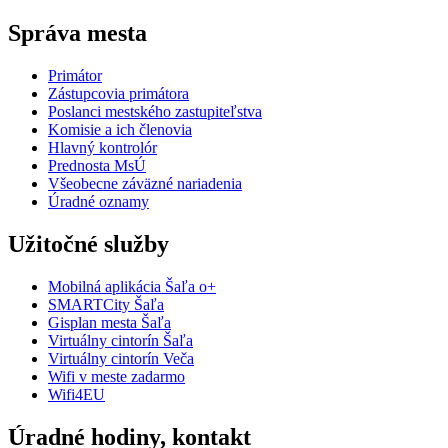
Správa mesta
Primátor
Zástupcovia primátora
Poslanci mestského zastupiteľstva
Komisie a ich členovia
Hlavný kontrolór
Prednosta MsÚ
Všeobecne záväzné nariadenia
Úradné oznamy
Užitočné služby
Mobilná aplikácia Šaľa o+
SMARTCity Šaľa
Gisplan mesta Šaľa
Virtuálny cintorín Šaľa
Virtuálny cintorín Veča
Wifi v meste zadarmo
Wifi4EU
Úradné hodiny, kontakt