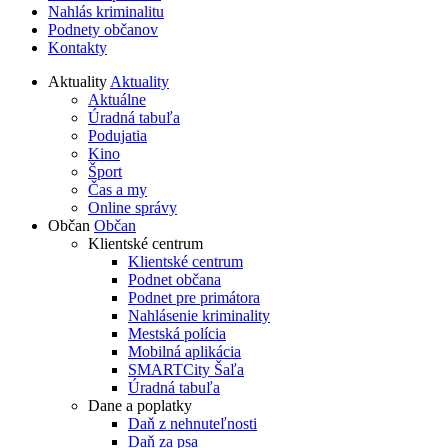
Nahlás kriminalitu
Podnety občanov
Kontakty
Aktuality
Aktuality
Aktuálne
Úradná tabuľa
Podujatia
Kino
Šport
Čas a my
Online správy
Občan
Občan
Klientské centrum
Klientské centrum
Podnet občana
Podnet pre primátora
Nahlásenie kriminality
Mestská polícia
Mobilná aplikácia
SMARTCity Šaľa
Úradná tabuľa
Dane a poplatky
Daň z nehnuteľnosti
Daň za psa