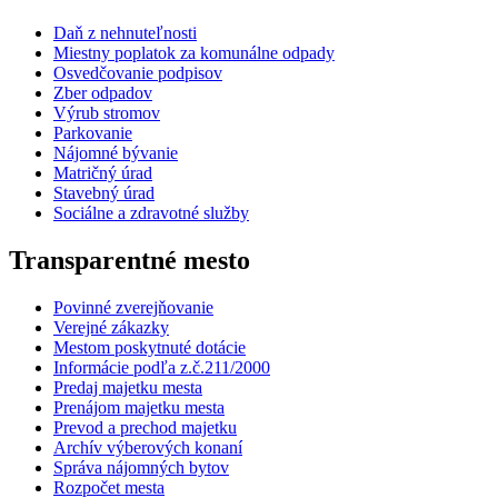
Daň z nehnuteľnosti
Miestny poplatok za komunálne odpady
Osvedčovanie podpisov
Zber odpadov
Výrub stromov
Parkovanie
Nájomné bývanie
Matričný úrad
Stavebný úrad
Sociálne a zdravotné služby
Transparentné mesto
Povinné zverejňovanie
Verejné zákazky
Mestom poskytnuté dotácie
Informácie podľa z.č.211/2000
Predaj majetku mesta
Prenájom majetku mesta
Prevod a prechod majetku
Archív výberových konaní
Správa nájomných bytov
Rozpočet mesta