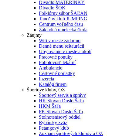
Divadlo MATERINKY
Divadlo ŠOK
Folklórny súbor ŠAĽAN
Tanečný klub JUMPING
Centrum voľného času
Základná umelecká škola
Záujmy
Wifi v meste zadarmo
Denné menu reštaurácií
Ubytovanie v meste a okolí
Pracovné ponuky
Pohotovosť lekární
Ambulancie
Cestovné poriadky
Inzercia
Katalóg firiem
Športové kluby, OZ
Športový servis a správy
HK Slovan Duslo Šaľa
HKM Šaľa
FK Slovan Duslo Šaľa
Stolnotenisový oddiel
Rybársky zväz
Petangový klub
Zoznam športových klubov a OZ