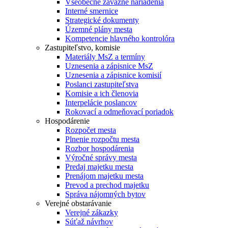
Všeobecne záväzné nariadenia
Interné smernice
Strategické dokumenty
Územné plány mesta
Kompetencie hlavného kontrolóra
Zastupiteľstvo, komisie
Materiály MsZ a termíny
Uznesenia a zápisnice MsZ
Uznesenia a zápisnice komisií
Poslanci zastupiteľstva
Komisie a ich členovia
Interpelácie poslancov
Rokovací a odmeňovací poriadok
Hospodárenie
Rozpočet mesta
Plnenie rozpočtu mesta
Rozbor hospodárenia
Výročné správy mesta
Predaj majetku mesta
Prenájom majetku mesta
Prevod a prechod majetku
Správa nájomných bytov
Verejné obstarávanie
Verejné zákazky
Súťaž návrhov