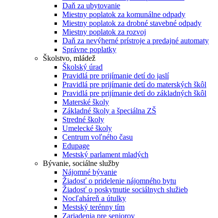
Daň za ubytovanie
Miestny poplatok za komunálne odpady
Miestny poplatok za drobné stavebné odpady
Miestny poplatok za rozvoj
Daň za nevýherné prístroje a predajné automaty
Správne poplatky
Školstvo, mládež
Školský úrad
Pravidlá pre prijímanie detí do jaslí
Pravidlá pre prijímanie detí do materských škôl
Pravidlá pre prijímanie detí do základných škôl
Materské školy
Základné školy a špeciálna ZŠ
Stredné školy
Umelecké školy
Centrum voľného času
Edupage
Mestský parlament mladých
Bývanie, sociálne služby
Nájomné bývanie
Žiadosť o pridelenie nájomného bytu
Žiadosť o poskytnutie sociálnych služieb
Nocľaháreň a útulky
Mestský terénny tím
Zariadenia pre seniorov