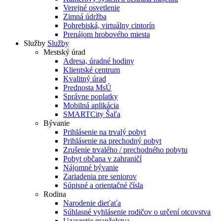
Verejné osvetlenie
Zimná údržba
Pohrebiská, virtuálny cintorín
Prenájom hrobového miesta
Služby
Služby
Mestský úrad
Adresa, úradné hodiny
Klientské centrum
Kvalitný úrad
Prednosta MsÚ
Správne poplatky
Mobilná aplikácia
SMARTCity Šaľa
Bývanie
Prihlásenie na trvalý pobyt
Prihlásenie na prechodný pobyt
Zrušenie trvalého / prechodného pobytu
Pobyt občana v zahraničí
Nájomné bývanie
Zariadenia pre seniorov
Súpisné a orientačné čísla
Rodina
Narodenie dieťaťa
Súhlasné vyhlásenie rodičov o určení otcovstva
Uzavretie manželstva