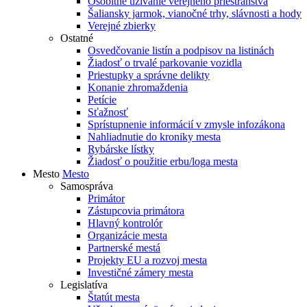
Osobitné užívanie verejného priestranstva
Šaliansky jarmok, vianočné trhy, slávnosti a hody
Verejné zbierky
Ostatné
Osvedčovanie listín a podpisov na listinách
Žiadosť o trvalé parkovanie vozidla
Priestupky a správne delikty
Konanie zhromaždenia
Petície
Sťažnosť
Sprístupnenie informácií v zmysle infozákona
Nahliadnutie do kroniky mesta
Rybárske lístky
Žiadosť o použitie erbu/loga mesta
Mesto
Mesto
Samospráva
Primátor
Zástupcovia primátora
Hlavný kontrolór
Organizácie mesta
Partnerské mestá
Projekty EU a rozvoj mesta
Investičné zámery mesta
Legislatíva
Štatút mesta