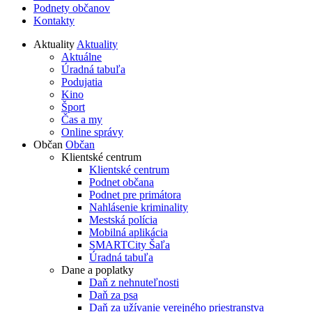
Podnety občanov
Kontakty
Aktuality
Aktuality
Aktuálne
Úradná tabuľa
Podujatia
Kino
Šport
Čas a my
Online správy
Občan
Občan
Klientské centrum
Klientské centrum
Podnet občana
Podnet pre primátora
Nahlásenie kriminality
Mestská polícia
Mobilná aplikácia
SMARTCity Šaľa
Úradná tabuľa
Dane a poplatky
Daň z nehnuteľnosti
Daň za psa
Daň za užívanie verejného priestranstva