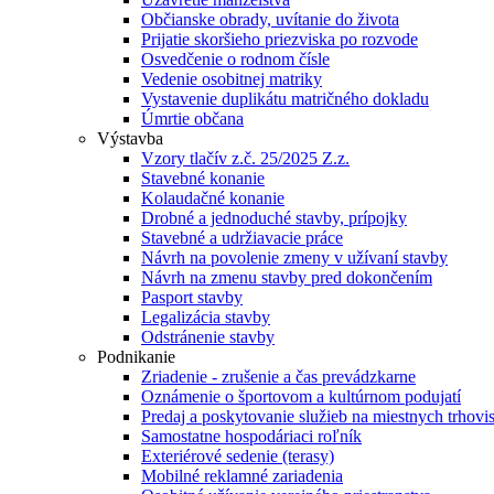
Občianske obrady, uvítanie do života
Prijatie skoršieho priezviska po rozvode
Osvedčenie o rodnom čísle
Vedenie osobitnej matriky
Vystavenie duplikátu matričného dokladu
Úmrtie občana
Výstavba
Vzory tlačív z.č. 25/2025 Z.z.
Stavebné konanie
Kolaudačné konanie
Drobné a jednoduché stavby, prípojky
Stavebné a udržiavacie práce
Návrh na povolenie zmeny v užívaní stavby
Návrh na zmenu stavby pred dokončením
Pasport stavby
Legalizácia stavby
Odstránenie stavby
Podnikanie
Zriadenie - zrušenie a čas prevádzkarne
Oznámenie o športovom a kultúrnom podujatí
Predaj a poskytovanie služieb na miestnych trhovi
Samostatne hospodáriaci roľník
Exteriérové sedenie (terasy)
Mobilné reklamné zariadenia