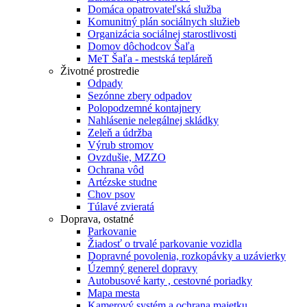
Domáca opatrovateľská služba
Komunitný plán sociálnych služieb
Organizácia sociálnej starostlivosti
Domov dôchodcov Šaľa
MeT Šaľa - mestská tepláreň
Životné prostredie
Odpady
Sezónne zbery odpadov
Polopodzemné kontajnery
Nahlásenie nelegálnej skládky
Zeleň a údržba
Výrub stromov
Ovzdušie, MZZO
Ochrana vôd
Artézske studne
Chov psov
Túlavé zvieratá
Doprava, ostatné
Parkovanie
Žiadosť o trvalé parkovanie vozidla
Dopravné povolenia, rozkopávky a uzávierky
Územný generel dopravy
Autobusové karty , cestovné poriadky
Mapa mesta
Kamerový systém a ochrana majetku