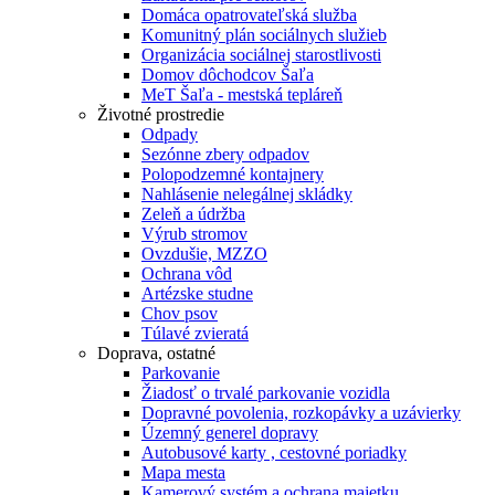
Domáca opatrovateľská služba
Komunitný plán sociálnych služieb
Organizácia sociálnej starostlivosti
Domov dôchodcov Šaľa
MeT Šaľa - mestská tepláreň
Životné prostredie
Odpady
Sezónne zbery odpadov
Polopodzemné kontajnery
Nahlásenie nelegálnej skládky
Zeleň a údržba
Výrub stromov
Ovzdušie, MZZO
Ochrana vôd
Artézske studne
Chov psov
Túlavé zvieratá
Doprava, ostatné
Parkovanie
Žiadosť o trvalé parkovanie vozidla
Dopravné povolenia, rozkopávky a uzávierky
Územný generel dopravy
Autobusové karty , cestovné poriadky
Mapa mesta
Kamerový systém a ochrana majetku