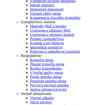
Všeobecne záväzné nariadenia
Interné smernice
Strategické dokumenty
Územné plány mesta
Kompetencie hlavného kontrolóra
Zastupiteľstvo, komisie
Materiály MsZ a termíny
Uznesenia a zápisnice MsZ
Uznesenia a zápisnice komisií
Poslanci zastupiteľstva
Komisie a ich členovia
Interpelácie poslancov
Rokovací a odmeňovací poriadok
Hospodárenie
Rozpočet mesta
Plnenie rozpočtu mesta
Rozbor hospodárenia
Výročné správy mesta
Predaj majetku mesta
Prenájom majetku mesta
Prevod a prechod majetku
Správa nájomných bytov
Verejné obstarávanie
Verejné zákazky
Súťaž návrhov