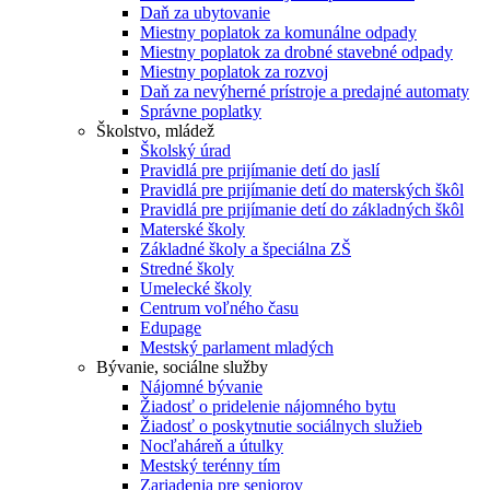
Daň za ubytovanie
Miestny poplatok za komunálne odpady
Miestny poplatok za drobné stavebné odpady
Miestny poplatok za rozvoj
Daň za nevýherné prístroje a predajné automaty
Správne poplatky
Školstvo, mládež
Školský úrad
Pravidlá pre prijímanie detí do jaslí
Pravidlá pre prijímanie detí do materských škôl
Pravidlá pre prijímanie detí do základných škôl
Materské školy
Základné školy a špeciálna ZŠ
Stredné školy
Umelecké školy
Centrum voľného času
Edupage
Mestský parlament mladých
Bývanie, sociálne služby
Nájomné bývanie
Žiadosť o pridelenie nájomného bytu
Žiadosť o poskytnutie sociálnych služieb
Nocľaháreň a útulky
Mestský terénny tím
Zariadenia pre seniorov