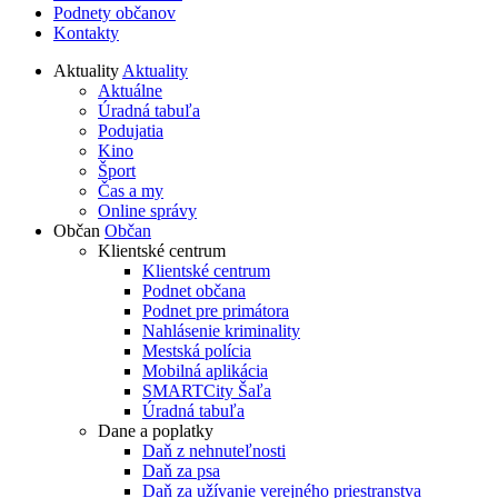
Podnety občanov
Kontakty
Aktuality
Aktuality
Aktuálne
Úradná tabuľa
Podujatia
Kino
Šport
Čas a my
Online správy
Občan
Občan
Klientské centrum
Klientské centrum
Podnet občana
Podnet pre primátora
Nahlásenie kriminality
Mestská polícia
Mobilná aplikácia
SMARTCity Šaľa
Úradná tabuľa
Dane a poplatky
Daň z nehnuteľnosti
Daň za psa
Daň za užívanie verejného priestranstva