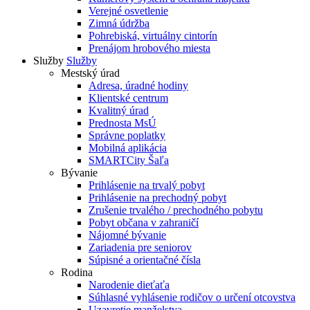
Verejné osvetlenie
Zimná údržba
Pohrebiská, virtuálny cintorín
Prenájom hrobového miesta
Služby
Služby
Mestský úrad
Adresa, úradné hodiny
Klientské centrum
Kvalitný úrad
Prednosta MsÚ
Správne poplatky
Mobilná aplikácia
SMARTCity Šaľa
Bývanie
Prihlásenie na trvalý pobyt
Prihlásenie na prechodný pobyt
Zrušenie trvalého / prechodného pobytu
Pobyt občana v zahraničí
Nájomné bývanie
Zariadenia pre seniorov
Súpisné a orientačné čísla
Rodina
Narodenie dieťaťa
Súhlasné vyhlásenie rodičov o určení otcovstva
Uzavretie manželstva