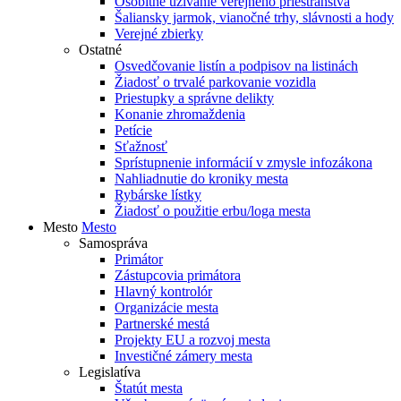
Osobitné užívanie verejného priestranstva
Šaliansky jarmok, vianočné trhy, slávnosti a hody
Verejné zbierky
Ostatné
Osvedčovanie listín a podpisov na listinách
Žiadosť o trvalé parkovanie vozidla
Priestupky a správne delikty
Konanie zhromaždenia
Petície
Sťažnosť
Sprístupnenie informácií v zmysle infozákona
Nahliadnutie do kroniky mesta
Rybárske lístky
Žiadosť o použitie erbu/loga mesta
Mesto
Mesto
Samospráva
Primátor
Zástupcovia primátora
Hlavný kontrolór
Organizácie mesta
Partnerské mestá
Projekty EU a rozvoj mesta
Investičné zámery mesta
Legislatíva
Štatút mesta