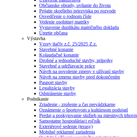
Občianske obrady, uvítanie do života
Prijatie skoršieho priezviska po rozvode
Osvedčenie o rodnom čísle
Vedenie osobitnej matriky
Vystavenie duplikátu matričného dokladu
Úmrtie občana
Výstavba
Vzory tlačív z.č. 25/2025 Z.z.
Stavebné konanie
Kolaudačné konanie
Drobné a jednoduché stavby, prípojky
Stavebné a udržiavacie práce
Návrh na povolenie zmeny v užívaní stavby
Návrh na zmenu stavby pred dokončením
Pasport stavby
Legalizácia stavby
Odstránenie stavby
Podnikanie
Zriadenie - zrušenie a čas prevádzkarne
Oznámenie o športovom a kultúrnom podujatí
Predaj a poskytovanie služieb na miestnych trhovi
Samostatne hospodáriaci roľník
Exteriérové sedenie (terasy)
Mobilné reklamné zariadenia