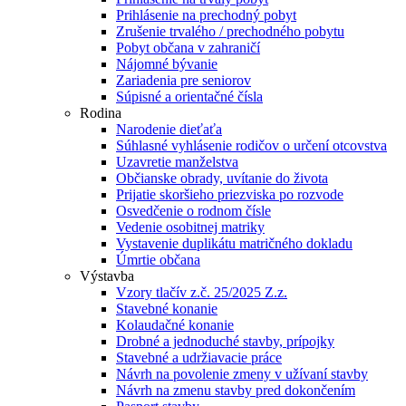
Prihlásenie na prechodný pobyt
Zrušenie trvalého / prechodného pobytu
Pobyt občana v zahraničí
Nájomné bývanie
Zariadenia pre seniorov
Súpisné a orientačné čísla
Rodina
Narodenie dieťaťa
Súhlasné vyhlásenie rodičov o určení otcovstva
Uzavretie manželstva
Občianske obrady, uvítanie do života
Prijatie skoršieho priezviska po rozvode
Osvedčenie o rodnom čísle
Vedenie osobitnej matriky
Vystavenie duplikátu matričného dokladu
Úmrtie občana
Výstavba
Vzory tlačív z.č. 25/2025 Z.z.
Stavebné konanie
Kolaudačné konanie
Drobné a jednoduché stavby, prípojky
Stavebné a udržiavacie práce
Návrh na povolenie zmeny v užívaní stavby
Návrh na zmenu stavby pred dokončením