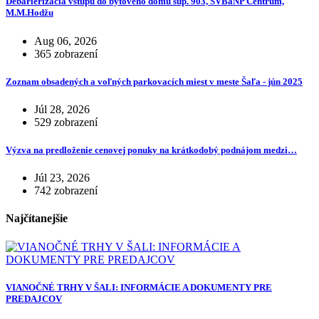
Debarierizácia vstupu do bytového domu súp. 903, SVBaNP Centrum,
M.M.Hodžu
Aug 06, 2026
365 zobrazení
Zoznam obsadených a voľných parkovacích miest v meste Šaľa - jún 2025
Júl 28, 2026
529 zobrazení
Výzva na predloženie cenovej ponuky na krátkodobý podnájom medzi…
Júl 23, 2026
742 zobrazení
Najčítanejšie
VIANOČNÉ TRHY V ŠALI: INFORMÁCIE A DOKUMENTY PRE
PREDAJCOV