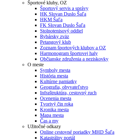
Športové kluby, OZ
Športový servis a správy
HK Slovan Duslo Šaľa
HKM Šaľa
FK Slovan Duslo Šaľa
Stolnotenisový oddiel
Rybársky zväz
Petangový klub
Zoznam športových klubov a OZ
Harmonogram športovej haly
Občianske združenia a neziskovky
O meste
Symboly mesta
História mesta
Kultúrne pamiatky
Geografia, obyvateľstvo
Infraštruktúra, cestovný ruch
Ocenenia mesta
Tvorivý čin roka
Kronika mesta
Mapa mesta
Čas a my
Užitočné odkazy
Online cestovné poriadky MHD Šaľa
Katastrálny portál