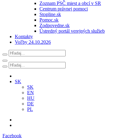
Zoznam PSČ miest a obcí v SR
Centrum právnej pomoci
Stopline.sk
Pomoc.sk
Zodpovedne.sk
Ústredný portál verejných služieb
Kontakty
Voľby 24.10.2026
SK
SK
EN
HU
DE
PL
Facebook