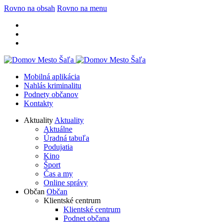
Rovno na obsah
Rovno na menu
Mobilná aplikácia
Nahlás kriminalitu
Podnety občanov
Kontakty
Aktuality
Aktuality
Aktuálne
Úradná tabuľa
Podujatia
Kino
Šport
Čas a my
Online správy
Občan
Občan
Klientské centrum
Klientské centrum
Podnet občana