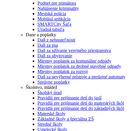
Podnet pre primátora
Nahlásenie kriminality
Mestská polícia
Mobilná aplikácia
SMARTCity Šaľa
Úradná tabuľa
Dane a poplatky
Daň z nehnuteľnosti
Daň za psa
Daň za užívanie verejného priestranstva
Daň za ubytovanie
Miestny poplatok za komunálne odpady
Miestny poplatok za drobné stavebné odpady
Miestny poplatok za rozvoj
Daň za nevýherné prístroje a predajné automaty
Správne poplatky
Školstvo, mládež
Školský úrad
Pravidlá pre prijímanie detí do jaslí
Pravidlá pre prijímanie detí do materských škôl
Pravidlá pre prijímanie detí do základných škôl
Materské školy
Základné školy a špeciálna ZŠ
Stredné školy
Umelecké školy