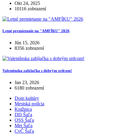
Okt 24, 2025
10116 zobrazení
Letné premietanie na "AMFÍKU" 2026
Jún 15, 2026
8356 zobrazení
Valentínska zabíjačka s dobrým srdcom!
Jan 23, 2026
6180 zobrazení
Dom kultúry
Mestská polícia
Knižnica
DD Šaľa
OSS Šaľa
Met Šaľa
CvČ Šaľa