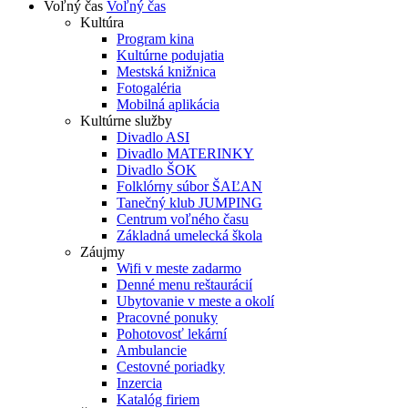
Voľný čas
Voľný čas
Kultúra
Program kina
Kultúrne podujatia
Mestská knižnica
Fotogaléria
Mobilná aplikácia
Kultúrne služby
Divadlo ASI
Divadlo MATERINKY
Divadlo ŠOK
Folklórny súbor ŠAĽAN
Tanečný klub JUMPING
Centrum voľného času
Základná umelecká škola
Záujmy
Wifi v meste zadarmo
Denné menu reštaurácií
Ubytovanie v meste a okolí
Pracovné ponuky
Pohotovosť lekární
Ambulancie
Cestovné poriadky
Inzercia
Katalóg firiem