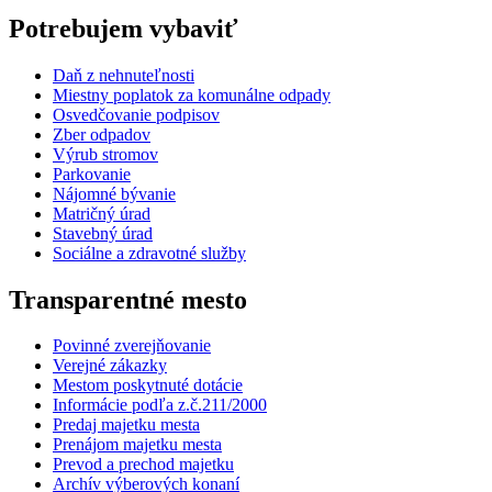
Potrebujem vybaviť
Daň z nehnuteľnosti
Miestny poplatok za komunálne odpady
Osvedčovanie podpisov
Zber odpadov
Výrub stromov
Parkovanie
Nájomné bývanie
Matričný úrad
Stavebný úrad
Sociálne a zdravotné služby
Transparentné mesto
Povinné zverejňovanie
Verejné zákazky
Mestom poskytnuté dotácie
Informácie podľa z.č.211/2000
Predaj majetku mesta
Prenájom majetku mesta
Prevod a prechod majetku
Archív výberových konaní