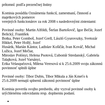
prítomní: podľa prezenčnej listiny
Komisia posúdila Oznámenia funkcií, zamestnaní, činností a
majetkových pomerov
verejných funkcionárov za rok 2008 s nasledovnými zisteniami:
Povinné osoby: Martin Alföldi, Štefan Bartošovič, Igor Bečár, Jozef
Belický, František
Botka, Peter Gomboš, Jozef Grell, László Gyurovszky, Svetozár
Hikkel, Peter Hollý, Jozef
Husárik, Marián Kántor, Ladislav Košičár, Ivan Kováč, Michal
Lužica, Jozef Mečiar,
Miroslav Polónyi, Helena Psotová, Ľubomír Stredanský, Gabriela
Talajková, Jozef Varsányi,
Erika Velasquézová, Milena Veresová si k 25.6.2009 svoju zákonnú
povinnosť splnili úplne
Povinné osoby: Tibor Dubis, Tibor Mikula a Ján Kmeťo k
25.6.2009 nemajú splnenú zákonnú povinnosť úplne
Komisia poverila svojho predsedu, aby vyzval povinné osoby k
urýchlenému odovzdaniu resp. doplneniu podaní.