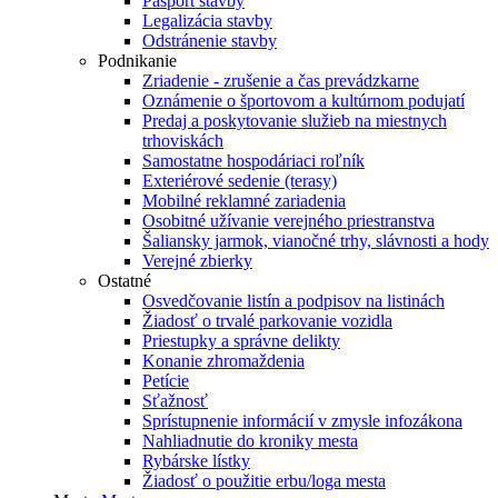
Pasport stavby
Legalizácia stavby
Odstránenie stavby
Podnikanie
Zriadenie - zrušenie a čas prevádzkarne
Oznámenie o športovom a kultúrnom podujatí
Predaj a poskytovanie služieb na miestnych
trhoviskách
Samostatne hospodáriaci roľník
Exteriérové sedenie (terasy)
Mobilné reklamné zariadenia
Osobitné užívanie verejného priestranstva
Šaliansky jarmok, vianočné trhy, slávnosti a hody
Verejné zbierky
Ostatné
Osvedčovanie listín a podpisov na listinách
Žiadosť o trvalé parkovanie vozidla
Priestupky a správne delikty
Konanie zhromaždenia
Petície
Sťažnosť
Sprístupnenie informácií v zmysle infozákona
Nahliadnutie do kroniky mesta
Rybárske lístky
Žiadosť o použitie erbu/loga mesta