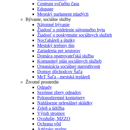
Centrum voľného času
Edupage
Mestský parlament mladých
Bývanie, sociálne služby
Nájomné bývanie
Žiadosť o pridelenie nájomného bytu
Žiadosť o poskytnutie sociálnych služieb
Nocľaháreň a útulky
Mestský terénny tím
Zariadenia pre seniorov
Domáca opatrovateľská služba
Komunitný plán sociálnych služieb
Organizácia sociálnej starostlivosti
Domov dôchodcov Šaľa
MeT Šaľa - mestská tepláreň
Životné prostredie
Odpady
Sezónne zbery odpadov
Polopodzemné kontajnery
Nahlásenie nelegálnej skládky
Zeleň a údržba
Výrub stromov
Ovzdušie, MZZO
Ochrana vôd
Artézske studne