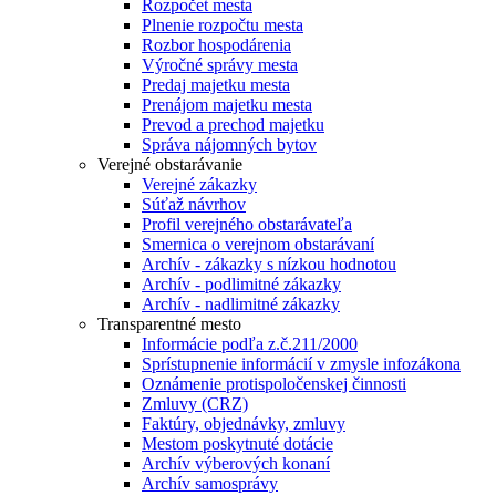
Rozpočet mesta
Plnenie rozpočtu mesta
Rozbor hospodárenia
Výročné správy mesta
Predaj majetku mesta
Prenájom majetku mesta
Prevod a prechod majetku
Správa nájomných bytov
Verejné obstarávanie
Verejné zákazky
Súťaž návrhov
Profil verejného obstarávateľa
Smernica o verejnom obstarávaní
Archív - zákazky s nízkou hodnotou
Archív - podlimitné zákazky
Archív - nadlimitné zákazky
Transparentné mesto
Informácie podľa z.č.211/2000
Sprístupnenie informácií v zmysle infozákona
Oznámenie protispoločenskej činnosti
Zmluvy (CRZ)
Faktúry, objednávky, zmluvy
Mestom poskytnuté dotácie
Archív výberových konaní
Archív samosprávy