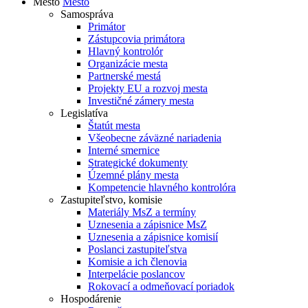
Mesto
Mesto
Samospráva
Primátor
Zástupcovia primátora
Hlavný kontrolór
Organizácie mesta
Partnerské mestá
Projekty EU a rozvoj mesta
Investičné zámery mesta
Legislatíva
Štatút mesta
Všeobecne záväzné nariadenia
Interné smernice
Strategické dokumenty
Územné plány mesta
Kompetencie hlavného kontrolóra
Zastupiteľstvo, komisie
Materiály MsZ a termíny
Uznesenia a zápisnice MsZ
Uznesenia a zápisnice komisií
Poslanci zastupiteľstva
Komisie a ich členovia
Interpelácie poslancov
Rokovací a odmeňovací poriadok
Hospodárenie