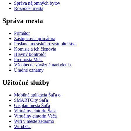
Správa nájomných bytov
Rozpočet mesta
Správa mesta
Primátor
Zástupcovia primátora
Poslanci mestského zastupiteľstva
Komisie a ich členovia
Hlavný kontrolór
Prednosta MsÚ
Všeobecne záväzné nariadenia
Úradné oznamy
Užitočné služby
Mobilná aplikácia Šaľa o+
SMARTCity Šaľa
Gisplan mesta Šaľa
Virtuálny cintorín Šaľa
Virtuálny cintorín Veča
Wifi v meste zadarmo
Wifi4EU