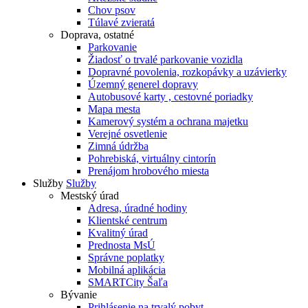
Chov psov
Túlavé zvieratá
Doprava, ostatné
Parkovanie
Žiadosť o trvalé parkovanie vozidla
Dopravné povolenia, rozkopávky a uzávierky
Územný generel dopravy
Autobusové karty , cestovné poriadky
Mapa mesta
Kamerový systém a ochrana majetku
Verejné osvetlenie
Zimná údržba
Pohrebiská, virtuálny cintorín
Prenájom hrobového miesta
Služby
Služby
Mestský úrad
Adresa, úradné hodiny
Klientské centrum
Kvalitný úrad
Prednosta MsÚ
Správne poplatky
Mobilná aplikácia
SMARTCity Šaľa
Bývanie
Prihlásenie na trvalý pobyt