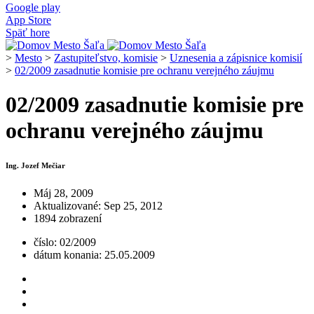
Google play
App Store
Späť hore
>
Mesto
>
Zastupiteľstvo, komisie
>
Uznesenia a zápisnice komisií
>
02/2009 zasadnutie komisie pre ochranu verejného záujmu
02/2009 zasadnutie komisie pre
ochranu verejného záujmu
Ing. Jozef Mečiar
Máj 28, 2009
Aktualizované: Sep 25, 2012
1894 zobrazení
číslo: 02/2009
dátum konania: 25.05.2009