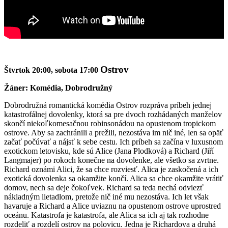
Ostrov
Štvrtok 20:00, sobota 17:00
Žáner: Komédia, Dobrodružný
Dobrodružná romantická komédia Ostrov rozpráva príbeh jednej
katastrofálnej dovolenky, ktorá sa pre dvoch rozhádaných manželov
skončí niekoľkomesačnou robinsonádou na opustenom tropickom
ostrove. Aby sa zachránili a prežili, nezostáva im nič iné, len sa opäť
začať počúvať a nájsť k sebe cestu. Ich príbeh sa začína v luxusnom
exotickom letovisku, kde sú Alice (Jana Plodková) a Richard (Jiří
Langmajer) po rokoch konečne na dovolenke, ale všetko sa zvrtne.
Richard oznámi Alici, že sa chce rozviesť. Alica je zaskočená a ich
exotická dovolenka sa okamžite končí. Alica sa chce okamžite vrátiť
domov, nech sa deje čokoľvek. Richard sa teda nechá odviezť
nákladným lietadlom, pretože nič iné mu nezostáva. Ich let však
havaruje a Richard a Alice uviaznu na opustenom ostrove uprostred
oceánu. Katastrofa je katastrofa, ale Alica sa ich aj tak rozhodne
rozdeliť a rozdelí ostrov na polovicu. Jedna je Richardova a druhá