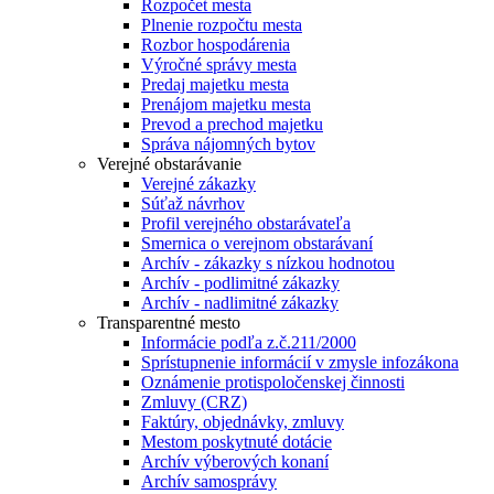
Rozpočet mesta
Plnenie rozpočtu mesta
Rozbor hospodárenia
Výročné správy mesta
Predaj majetku mesta
Prenájom majetku mesta
Prevod a prechod majetku
Správa nájomných bytov
Verejné obstarávanie
Verejné zákazky
Súťaž návrhov
Profil verejného obstarávateľa
Smernica o verejnom obstarávaní
Archív - zákazky s nízkou hodnotou
Archív - podlimitné zákazky
Archív - nadlimitné zákazky
Transparentné mesto
Informácie podľa z.č.211/2000
Sprístupnenie informácií v zmysle infozákona
Oznámenie protispoločenskej činnosti
Zmluvy (CRZ)
Faktúry, objednávky, zmluvy
Mestom poskytnuté dotácie
Archív výberových konaní
Archív samosprávy