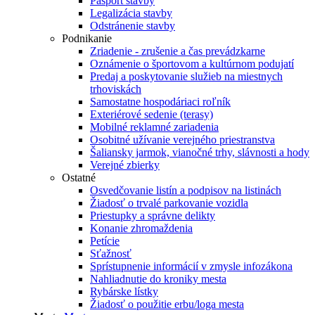
Pasport stavby
Legalizácia stavby
Odstránenie stavby
Podnikanie
Zriadenie - zrušenie a čas prevádzkarne
Oznámenie o športovom a kultúrnom podujatí
Predaj a poskytovanie služieb na miestnych
trhoviskách
Samostatne hospodáriaci roľník
Exteriérové sedenie (terasy)
Mobilné reklamné zariadenia
Osobitné užívanie verejného priestranstva
Šaliansky jarmok, vianočné trhy, slávnosti a hody
Verejné zbierky
Ostatné
Osvedčovanie listín a podpisov na listinách
Žiadosť o trvalé parkovanie vozidla
Priestupky a správne delikty
Konanie zhromaždenia
Petície
Sťažnosť
Sprístupnenie informácií v zmysle infozákona
Nahliadnutie do kroniky mesta
Rybárske lístky
Žiadosť o použitie erbu/loga mesta