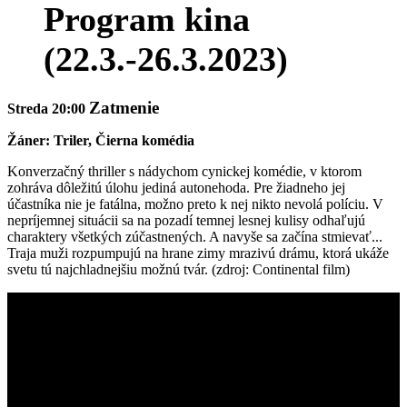
Program kina
(22.3.-26.3.2023)
Zatmenie
Streda 20:00
Žáner: Triler, Čierna komédia
Konverzačný thriller s nádychom cynickej komédie, v ktorom
zohráva dôležitú úlohu jediná autonehoda. Pre žiadneho jej
účastníka nie je fatálna, možno preto k nej nikto nevolá políciu. V
nepríjemnej situácii sa na pozadí temnej lesnej kulisy odhaľujú
charaktery všetkých zúčastnených. A navyše sa začína stmievať...
Traja muži rozpumpujú na hrane zimy mrazivú drámu, ktorá ukáže
svetu tú najchladnejšiu možnú tvár. (zdroj: Continental film)