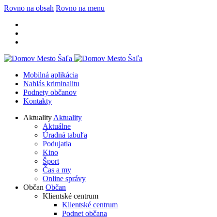
Rovno na obsah
Rovno na menu
Mobilná aplikácia
Nahlás kriminalitu
Podnety občanov
Kontakty
Aktuality
Aktuality
Aktuálne
Úradná tabuľa
Podujatia
Kino
Šport
Čas a my
Online správy
Občan
Občan
Klientské centrum
Klientské centrum
Podnet občana