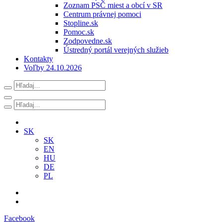
Zoznam PSČ miest a obcí v SR
Centrum právnej pomoci
Stopline.sk
Pomoc.sk
Zodpovedne.sk
Ústredný portál verejných služieb
Kontakty
Voľby 24.10.2026
SK
SK
EN
HU
DE
PL
Facebook