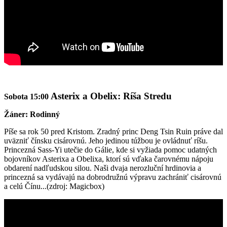
Asterix a Obelix: Ríša Stredu
Sobota 15:00
Žáner: Rodinný
Píše sa rok 50 pred Kristom. Zradný princ Deng Tsin Ruin práve dal
uväzniť čínsku cisárovnú. Jeho jedinou túžbou je ovládnuť ríšu.
Princezná Sass-Yi utečie do Gálie, kde si vyžiada pomoc udatných
bojovníkov Asterixa a Obelixa, ktorí sú vďaka čarovnému nápoju
obdarení nadľudskou silou. Naši dvaja nerozluční hrdinovia a
princezná sa vydávajú na dobrodružnú výpravu zachrániť cisárovnú
a celú Čínu...(zdroj: Magicbox)