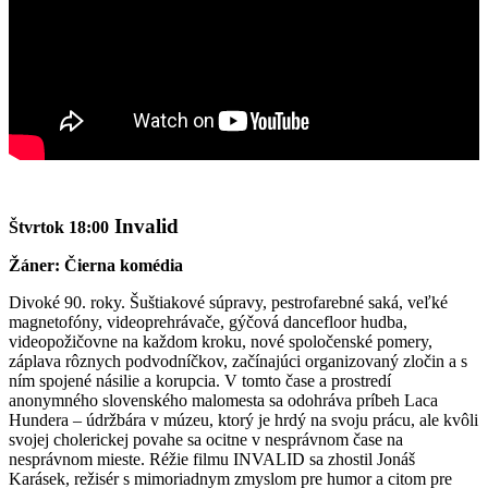
Invalid
Štvrtok 18:00
Žáner: Čierna komédia
Divoké 90. roky. Šuštiakové súpravy, pestrofarebné saká, veľké
magnetofóny, videoprehrávače, gýčová dancefloor hudba,
videopožičovne na každom kroku, nové spoločenské pomery,
záplava rôznych podvodníčkov, začínajúci organizovaný zločin a s
ním spojené násilie a korupcia. V tomto čase a prostredí
anonymného slovenského malomesta sa odohráva príbeh Laca
Hundera – údržbára v múzeu, ktorý je hrdý na svoju prácu, ale kvôli
svojej cholerickej povahe sa ocitne v nesprávnom čase na
nesprávnom mieste. Réžie filmu INVALID sa zhostil Jonáš
Karásek, režisér s mimoriadnym zmyslom pre humor a citom pre