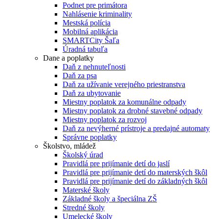
Podnet pre primátora
Nahlásenie kriminality
Mestská polícia
Mobilná aplikácia
SMARTCity Šaľa
Úradná tabuľa
Dane a poplatky
Daň z nehnuteľnosti
Daň za psa
Daň za užívanie verejného priestranstva
Daň za ubytovanie
Miestny poplatok za komunálne odpady
Miestny poplatok za drobné stavebné odpady
Miestny poplatok za rozvoj
Daň za nevýherné prístroje a predajné automaty
Správne poplatky
Školstvo, mládež
Školský úrad
Pravidlá pre prijímanie detí do jaslí
Pravidlá pre prijímanie detí do materských škôl
Pravidlá pre prijímanie detí do základných škôl
Materské školy
Základné školy a špeciálna ZŠ
Stredné školy
Umelecké školy