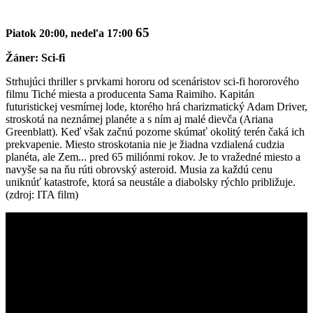
65
Piatok 20:00, nedeľa 17:00
Žáner: Sci-fi
Strhujúci thriller s prvkami hororu od scenáristov sci-fi hororového
filmu Tiché miesta a producenta Sama Raimiho. Kapitán
futuristickej vesmírnej lode, ktorého hrá charizmatický Adam Driver,
stroskotá na neznámej planéte a s ním aj malé dievča (Ariana
Greenblatt). Keď však začnú pozorne skúmať okolitý terén čaká ich
prekvapenie. Miesto stroskotania nie je žiadna vzdialená cudzia
planéta, ale Zem... pred 65 miliónmi rokov. Je to vražedné miesto a
navyše sa na ňu rúti obrovský asteroid. Musia za každú cenu
uniknúť katastrofe, ktorá sa neustále a diabolsky rýchlo približuje.
(zdroj: ITA film)