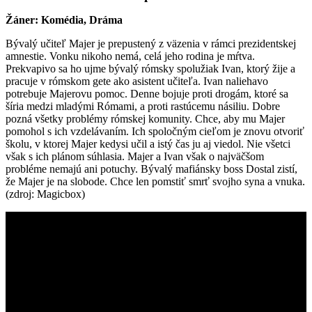
Žáner: Komédia, Dráma
Bývalý učiteľ Majer je prepustený z väzenia v rámci prezidentskej
amnestie. Vonku nikoho nemá, celá jeho rodina je mŕtva.
Prekvapivo sa ho ujme bývalý rómsky spolužiak Ivan, ktorý žije a
pracuje v rómskom gete ako asistent učiteľa. Ivan naliehavo
potrebuje Majerovu pomoc. Denne bojuje proti drogám, ktoré sa
šíria medzi mladými Rómami, a proti rastúcemu násiliu. Dobre
pozná všetky problémy rómskej komunity. Chce, aby mu Majer
pomohol s ich vzdelávaním. Ich spoločným cieľom je znovu otvoriť
školu, v ktorej Majer kedysi učil a istý čas ju aj viedol. Nie všetci
však s ich plánom súhlasia. Majer a Ivan však o najväčšom
probléme nemajú ani potuchy. Bývalý mafiánsky boss Dostal zistí,
že Majer je na slobode. Chce len pomstiť smrť svojho syna a vnuka.
(zdroj: Magicbox)