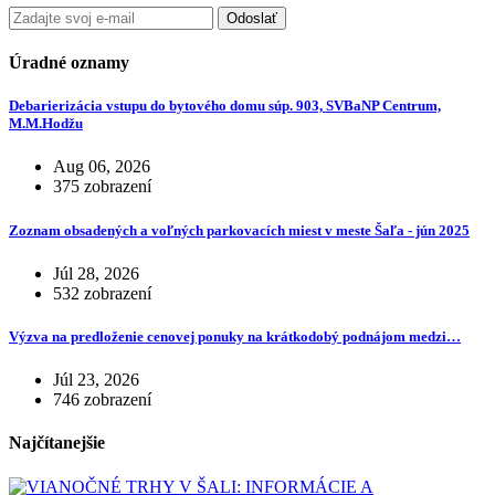
Odoslať
Úradné oznamy
Debarierizácia vstupu do bytového domu súp. 903, SVBaNP Centrum,
M.M.Hodžu
Aug 06, 2026
375 zobrazení
Zoznam obsadených a voľných parkovacích miest v meste Šaľa - jún 2025
Júl 28, 2026
532 zobrazení
Výzva na predloženie cenovej ponuky na krátkodobý podnájom medzi…
Júl 23, 2026
746 zobrazení
Najčítanejšie