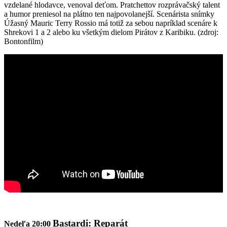
vzdelané hlodavce, venoval deťom. Pratchettov rozprávačský talent
a humor preniesol na plátno ten najpovolanejší. Scenárista snímky
Úžasný Mauric Terry Rossio má totiž za sebou napríklad scenáre k
Shrekovi 1 a 2 alebo ku všetkým dielom Pirátov z Karibiku. (zdroj:
Bontonfilm)
Bastardi: Reparát
Nedeľa 20:00