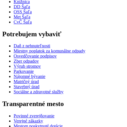
Knižnica
DD Šaľa
OSS Šaľa
Met Šaľa
CvČ Šaľa
Potrebujem vybaviť
Daň z nehnuteľnosti
Miestny poplatok za komunálne odpady
Osvedčovanie podpisov
Zber odpadov
Výrub stromov
Parkovanie
Nájomné bývanie
Matričný úrad
Stavebný úrad
Sociálne a zdravotné služby
Transparentné mesto
Povinné zverejňovanie
Verejné zákazky
Mestom poskytnuté dotácie