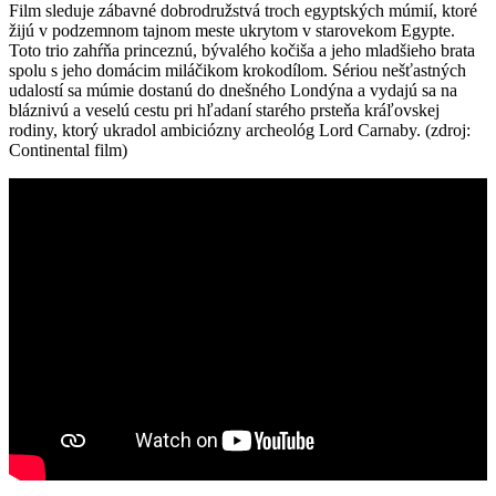
Film sleduje zábavné dobrodružstvá troch egyptských múmií, ktoré
žijú v podzemnom tajnom meste ukrytom v starovekom Egypte.
Toto trio zahŕňa princeznú, bývalého kočiša a jeho mladšieho brata
spolu s jeho domácim miláčikom krokodílom. Sériou nešťastných
udalostí sa múmie dostanú do dnešného Londýna a vydajú sa na
bláznivú a veselú cestu pri hľadaní starého prsteňa kráľovskej
rodiny, ktorý ukradol ambiciózny archeológ Lord Carnaby. (zdroj:
Continental film)