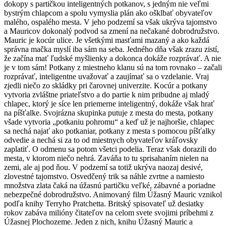
dokopy s partičkou inteligentných potkanov, s jedným nie veľmi
bystrým chlapcom a spolu vymyslia plán ako ošklbať obyvateľov
malého, ospalého mesta. V jeho podzemí sa však ukrýva tajomstvo
a Mauricov dokonalý podvod sa zmení na nečakané dobrodružstvo.
Mauric je kocúr ulice. Je všetkými masťami mazaný a ako každá
správna mačka myslí iba sám na seba. Jedného dňa však zrazu zistí,
že začína mať ľudské myšlienky a dokonca dokáže rozprávať. A nie
je v tom sám! Potkany z miestneho klanu sú na tom rovnako – začali
rozprávať, inteligentne uvažovať a zaujímať sa o vzdelanie. Vraj
zjedli niečo zo skládky pri čarovnej univerzite. Kocúr a potkany
vytvoria zvláštne priateľstvo a do partie k nim pribudne aj mladý
chlapec, ktorý je síce len priemerne inteligentný, dokáže však hrať
na píšťalke. Svojrázna skupinka putuje z mesta do mesta, potkany
všade vytvoria „potkaniu pohromu“ a keď už je najhoršie, chlapec
sa nechá najať ako potkaniar, potkany z mesta s pomocou píšťalky
odvedie a nechá si za to od miestnych obyvateľov kráľovsky
zaplatiť. O odmenu sa potom všetci podelia. Teraz však dorazili do
mesta, v ktorom niečo nehrá. Zaváňa to tu sprisahaním nielen na
zemi, ale aj pod ňou. V podzemí sa totiž ukrýva naozaj desivé,
zlovestné tajomstvo. Osvedčený trik sa náhle zvrtne a namiesto
množstva zlata čaká na úžasnú partičku veľké, zábavné a poriadne
nebezpečné dobrodružstvo. Animovaný film Úžasný Mauric vznikol
podľa knihy Terryho Pratchetta. Britský spisovateľ už desiatky
rokov zabáva milióny čitateľov na celom svete svojimi príbehmi z
Úžasnej Plochozeme. Jeden z nich, knihu Úžasný Mauric a