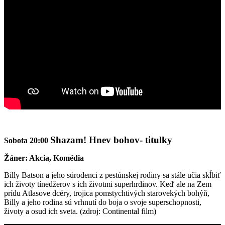
Shazam! Hnev bohov- titulky
Sobota 20:00
Žáner: Akcia, Komédia
Billy Batson a jeho súrodenci z pestúnskej rodiny sa stále učia skĺbiť
ich životy tínedžerov s ich životmi superhrdinov. Keď ale na Zem
prídu Atlasove dcéry, trojica pomstychtivých starovekých bohýň,
Billy a jeho rodina sú vrhnutí do boja o svoje superschopnosti,
životy a osud ich sveta. (zdroj: Continental film)