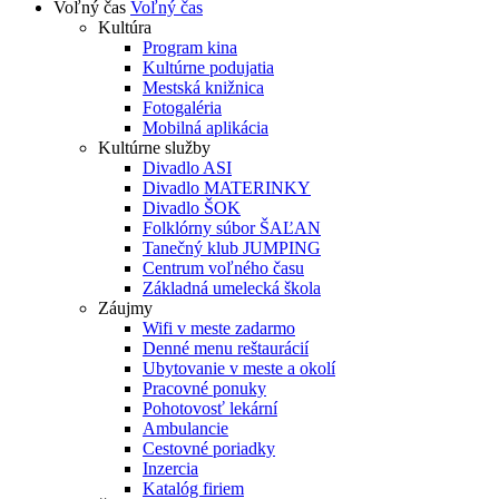
Voľný čas
Voľný čas
Kultúra
Program kina
Kultúrne podujatia
Mestská knižnica
Fotogaléria
Mobilná aplikácia
Kultúrne služby
Divadlo ASI
Divadlo MATERINKY
Divadlo ŠOK
Folklórny súbor ŠAĽAN
Tanečný klub JUMPING
Centrum voľného času
Základná umelecká škola
Záujmy
Wifi v meste zadarmo
Denné menu reštaurácií
Ubytovanie v meste a okolí
Pracovné ponuky
Pohotovosť lekární
Ambulancie
Cestovné poriadky
Inzercia
Katalóg firiem