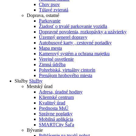
Chov psov
Túlavé zvieratá
Doprava, ostatné
Parkovanie
Žiadosť o trvalé parkovanie vozidla
Dopravné povolenia, rozkopávky a uzávierky
Územný generel dopravy
Autobusové karty , cestovné poriadky
Mapa mesta
Kamerový systém a ochrana majetku
Verejné osvetlenie
Zimná údržba
Pohrebiská, virtuálny cintorín
Prenájom hrobového miesta
Služby
Služby
Mestský úrad
Adresa, úradné hodiny
Klientské centrum
Kvalitný úrad
Prednosta MsÚ
Správne poplatky
Mobilná aplikácia
SMARTCity Šaľa
Bývanie
Prihlásenie na trvalý pobyt