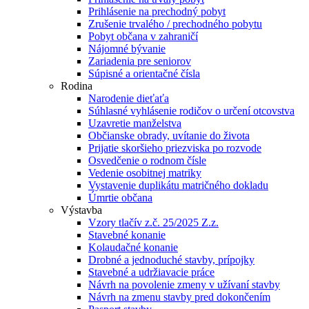
Prihlásenie na prechodný pobyt
Zrušenie trvalého / prechodného pobytu
Pobyt občana v zahraničí
Nájomné bývanie
Zariadenia pre seniorov
Súpisné a orientačné čísla
Rodina
Narodenie dieťaťa
Súhlasné vyhlásenie rodičov o určení otcovstva
Uzavretie manželstva
Občianske obrady, uvítanie do života
Prijatie skoršieho priezviska po rozvode
Osvedčenie o rodnom čísle
Vedenie osobitnej matriky
Vystavenie duplikátu matričného dokladu
Úmrtie občana
Výstavba
Vzory tlačív z.č. 25/2025 Z.z.
Stavebné konanie
Kolaudačné konanie
Drobné a jednoduché stavby, prípojky
Stavebné a udržiavacie práce
Návrh na povolenie zmeny v užívaní stavby
Návrh na zmenu stavby pred dokončením