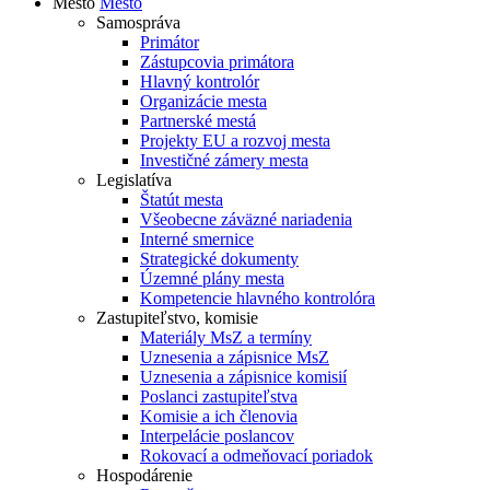
Mesto
Mesto
Samospráva
Primátor
Zástupcovia primátora
Hlavný kontrolór
Organizácie mesta
Partnerské mestá
Projekty EU a rozvoj mesta
Investičné zámery mesta
Legislatíva
Štatút mesta
Všeobecne záväzné nariadenia
Interné smernice
Strategické dokumenty
Územné plány mesta
Kompetencie hlavného kontrolóra
Zastupiteľstvo, komisie
Materiály MsZ a termíny
Uznesenia a zápisnice MsZ
Uznesenia a zápisnice komisií
Poslanci zastupiteľstva
Komisie a ich členovia
Interpelácie poslancov
Rokovací a odmeňovací poriadok
Hospodárenie