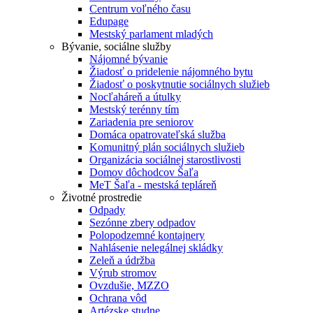
Centrum voľného času
Edupage
Mestský parlament mladých
Bývanie, sociálne služby
Nájomné bývanie
Žiadosť o pridelenie nájomného bytu
Žiadosť o poskytnutie sociálnych služieb
Nocľaháreň a útulky
Mestský terénny tím
Zariadenia pre seniorov
Domáca opatrovateľská služba
Komunitný plán sociálnych služieb
Organizácia sociálnej starostlivosti
Domov dôchodcov Šaľa
MeT Šaľa - mestská tepláreň
Životné prostredie
Odpady
Sezónne zbery odpadov
Polopodzemné kontajnery
Nahlásenie nelegálnej skládky
Zeleň a údržba
Výrub stromov
Ovzdušie, MZZO
Ochrana vôd
Artézske studne