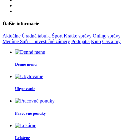
Ďalšie informácie
Aktuálne
Úradná tabuľa
Šport
Krátke správy
Online správy
Meníme Šaľu – investičné zámery
Podujatia
Kino
Čas a my
Denné menu
Ubytovanie
Pracovné ponuky
Lekárne