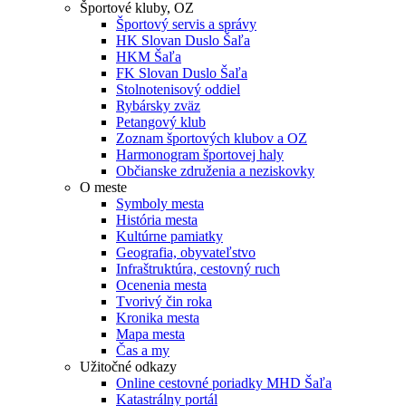
Športové kluby, OZ
Športový servis a správy
HK Slovan Duslo Šaľa
HKM Šaľa
FK Slovan Duslo Šaľa
Stolnotenisový oddiel
Rybársky zväz
Petangový klub
Zoznam športových klubov a OZ
Harmonogram športovej haly
Občianske združenia a neziskovky
O meste
Symboly mesta
História mesta
Kultúrne pamiatky
Geografia, obyvateľstvo
Infraštruktúra, cestovný ruch
Ocenenia mesta
Tvorivý čin roka
Kronika mesta
Mapa mesta
Čas a my
Užitočné odkazy
Online cestovné poriadky MHD Šaľa
Katastrálny portál