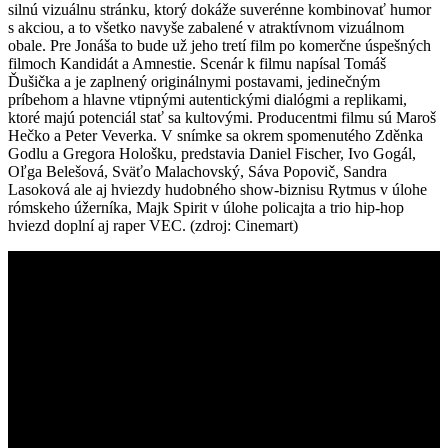
silnú vizuálnu stránku, ktorý dokáže suverénne kombinovať humor
s akciou, a to všetko navyše zabalené v atraktívnom vizuálnom
obale. Pre Jonáša to bude už jeho tretí film po komerčne úspešných
filmoch Kandidát a Amnestie. Scenár k filmu napísal Tomáš
Ďušička a je zaplnený originálnymi postavami, jedinečným
príbehom a hlavne vtipnými autentickými dialógmi a replikami,
ktoré majú potenciál stať sa kultovými. Producentmi filmu sú Maroš
Hečko a Peter Veverka. V snímke sa okrem spomenutého Zděnka
Godlu a Gregora Hološku, predstavia Daniel Fischer, Ivo Gogál,
Oľga Belešová, Sväťo Malachovský, Sáva Popovič, Sandra
Lasoková ale aj hviezdy hudobného show-biznisu Rytmus v úlohe
rómskeho úžerníka, Majk Spirit v úlohe policajta a trio hip-hop
hviezd doplní aj raper VEC. (zdroj: Cinemart)