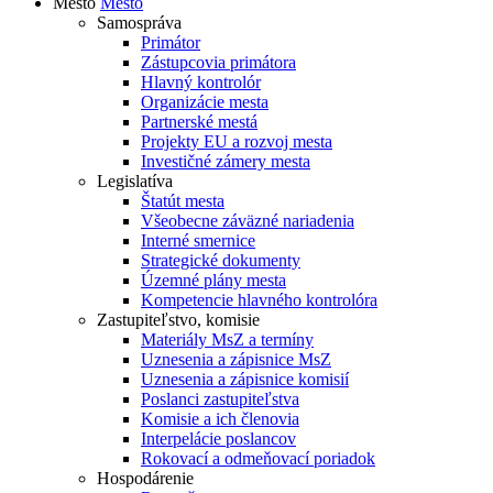
Mesto
Mesto
Samospráva
Primátor
Zástupcovia primátora
Hlavný kontrolór
Organizácie mesta
Partnerské mestá
Projekty EU a rozvoj mesta
Investičné zámery mesta
Legislatíva
Štatút mesta
Všeobecne záväzné nariadenia
Interné smernice
Strategické dokumenty
Územné plány mesta
Kompetencie hlavného kontrolóra
Zastupiteľstvo, komisie
Materiály MsZ a termíny
Uznesenia a zápisnice MsZ
Uznesenia a zápisnice komisií
Poslanci zastupiteľstva
Komisie a ich členovia
Interpelácie poslancov
Rokovací a odmeňovací poriadok
Hospodárenie