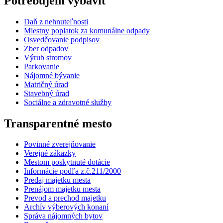
Potrebujem vybaviť
Daň z nehnuteľnosti
Miestny poplatok za komunálne odpady
Osvedčovanie podpisov
Zber odpadov
Výrub stromov
Parkovanie
Nájomné bývanie
Matričný úrad
Stavebný úrad
Sociálne a zdravotné služby
Transparentné mesto
Povinné zverejňovanie
Verejné zákazky
Mestom poskytnuté dotácie
Informácie podľa z.č.211/2000
Predaj majetku mesta
Prenájom majetku mesta
Prevod a prechod majetku
Archív výberových konaní
Správa nájomných bytov