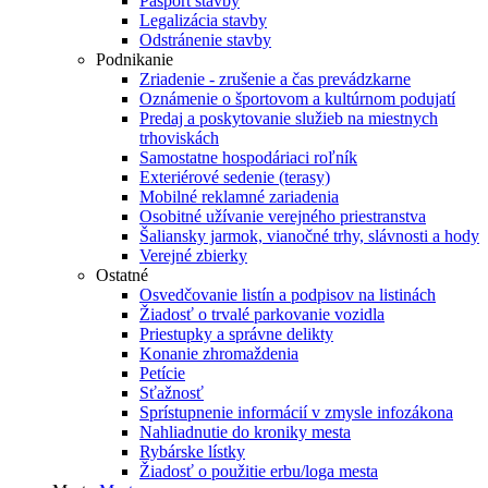
Pasport stavby
Legalizácia stavby
Odstránenie stavby
Podnikanie
Zriadenie - zrušenie a čas prevádzkarne
Oznámenie o športovom a kultúrnom podujatí
Predaj a poskytovanie služieb na miestnych
trhoviskách
Samostatne hospodáriaci roľník
Exteriérové sedenie (terasy)
Mobilné reklamné zariadenia
Osobitné užívanie verejného priestranstva
Šaliansky jarmok, vianočné trhy, slávnosti a hody
Verejné zbierky
Ostatné
Osvedčovanie listín a podpisov na listinách
Žiadosť o trvalé parkovanie vozidla
Priestupky a správne delikty
Konanie zhromaždenia
Petície
Sťažnosť
Sprístupnenie informácií v zmysle infozákona
Nahliadnutie do kroniky mesta
Rybárske lístky
Žiadosť o použitie erbu/loga mesta