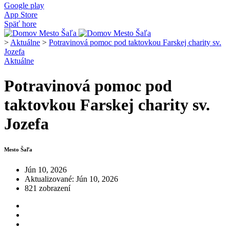
Google play
App Store
Späť hore
>
Aktuálne
>
Potravinová pomoc pod taktovkou Farskej charity sv.
Jozefa
Aktuálne
Potravinová pomoc pod
taktovkou Farskej charity sv.
Jozefa
Mesto Šaľa
Jún 10, 2026
Aktualizované: Jún 10, 2026
821 zobrazení