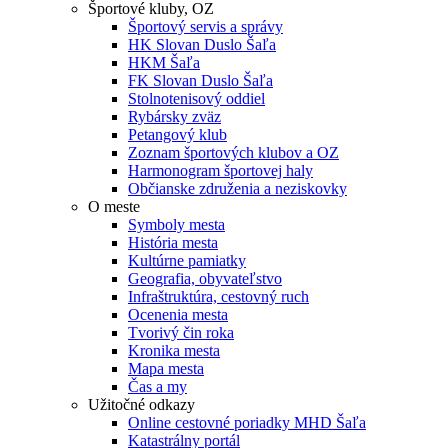
Športové kluby, OZ
Športový servis a správy
HK Slovan Duslo Šaľa
HKM Šaľa
FK Slovan Duslo Šaľa
Stolnotenisový oddiel
Rybársky zväz
Petangový klub
Zoznam športových klubov a OZ
Harmonogram športovej haly
Občianske združenia a neziskovky
O meste
Symboly mesta
História mesta
Kultúrne pamiatky
Geografia, obyvateľstvo
Infraštruktúra, cestovný ruch
Ocenenia mesta
Tvorivý čin roka
Kronika mesta
Mapa mesta
Čas a my
Užitočné odkazy
Online cestovné poriadky MHD Šaľa
Katastrálny portál