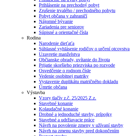
Prihlásenie na prechodný pobyt
Zrušenie trvalého / prechodného pobytu
Pobyt občana v zahraničí
Nájomné bývanie
Zariadenia pre seniorov
Súpisné a orientačné čísla
Rodina
Narodenie dieťaťa
Súhlasné vyhlásenie rodičov o určení otcovstva
Uzavretie manželstva
Občianske obrady, uvítanie do života
Prijatie skoršieho priezviska po rozvode
Osvedčenie o rodnom čísle
Vedenie osobitnej matriky
Vystavenie duplikátu matričného dokladu
Úmrtie občana
Výstavba
Vzory tlačív z.č. 25/2025 Z.z.
Stavebné konanie
Kolaudačné konanie
Drobné a jednoduché stavby, prípojky
Stavebné a udržiavacie práce
Návrh na povolenie zmeny v užívaní stavby
Návrh na zmenu stavby pred dokončením