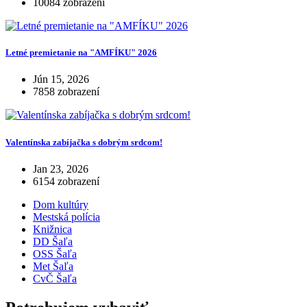
10084 zobrazení
Letné premietanie na "AMFÍKU" 2026
Jún 15, 2026
7858 zobrazení
Valentínska zabíjačka s dobrým srdcom!
Jan 23, 2026
6154 zobrazení
Dom kultúry
Mestská polícia
Knižnica
DD Šaľa
OSS Šaľa
Met Šaľa
CvČ Šaľa