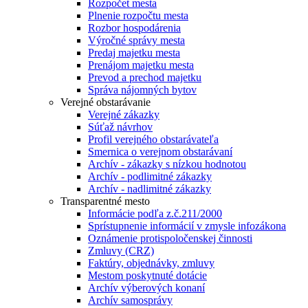
Rozpočet mesta
Plnenie rozpočtu mesta
Rozbor hospodárenia
Výročné správy mesta
Predaj majetku mesta
Prenájom majetku mesta
Prevod a prechod majetku
Správa nájomných bytov
Verejné obstarávanie
Verejné zákazky
Súťaž návrhov
Profil verejného obstarávateľa
Smernica o verejnom obstarávaní
Archív - zákazky s nízkou hodnotou
Archív - podlimitné zákazky
Archív - nadlimitné zákazky
Transparentné mesto
Informácie podľa z.č.211/2000
Sprístupnenie informácií v zmysle infozákona
Oznámenie protispoločenskej činnosti
Zmluvy (CRZ)
Faktúry, objednávky, zmluvy
Mestom poskytnuté dotácie
Archív výberových konaní
Archív samosprávy