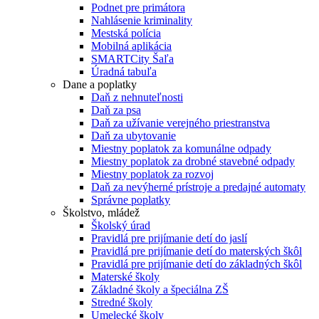
Podnet pre primátora
Nahlásenie kriminality
Mestská polícia
Mobilná aplikácia
SMARTCity Šaľa
Úradná tabuľa
Dane a poplatky
Daň z nehnuteľnosti
Daň za psa
Daň za užívanie verejného priestranstva
Daň za ubytovanie
Miestny poplatok za komunálne odpady
Miestny poplatok za drobné stavebné odpady
Miestny poplatok za rozvoj
Daň za nevýherné prístroje a predajné automaty
Správne poplatky
Školstvo, mládež
Školský úrad
Pravidlá pre prijímanie detí do jaslí
Pravidlá pre prijímanie detí do materských škôl
Pravidlá pre prijímanie detí do základných škôl
Materské školy
Základné školy a špeciálna ZŠ
Stredné školy
Umelecké školy