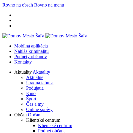
Rovno na obsah
Rovno na menu
Mobilná aplikácia
Nahlás kriminalitu
Podnety občanov
Kontakty
Aktuality
Aktuality
Aktuálne
Úradná tabuľa
Podujatia
Kino
Šport
Čas a my
Online správy
Občan
Občan
Klientské centrum
Klientské centrum
Podnet občana