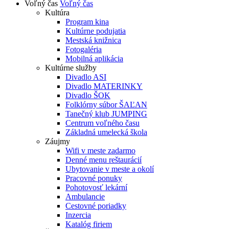
Voľný čas
Voľný čas
Kultúra
Program kina
Kultúrne podujatia
Mestská knižnica
Fotogaléria
Mobilná aplikácia
Kultúrne služby
Divadlo ASI
Divadlo MATERINKY
Divadlo ŠOK
Folklórny súbor ŠAĽAN
Tanečný klub JUMPING
Centrum voľného času
Základná umelecká škola
Záujmy
Wifi v meste zadarmo
Denné menu reštaurácií
Ubytovanie v meste a okolí
Pracovné ponuky
Pohotovosť lekární
Ambulancie
Cestovné poriadky
Inzercia
Katalóg firiem