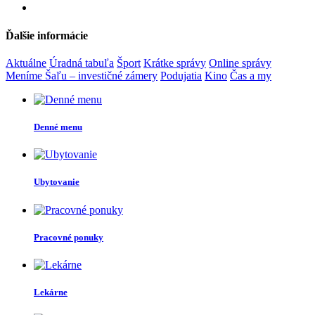
Ďalšie informácie
Aktuálne
Úradná tabuľa
Šport
Krátke správy
Online správy
Meníme Šaľu – investičné zámery
Podujatia
Kino
Čas a my
Denné menu
Ubytovanie
Pracovné ponuky
Lekárne