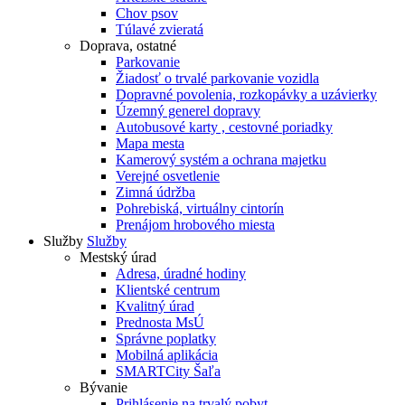
Chov psov
Túlavé zvieratá
Doprava, ostatné
Parkovanie
Žiadosť o trvalé parkovanie vozidla
Dopravné povolenia, rozkopávky a uzávierky
Územný generel dopravy
Autobusové karty , cestovné poriadky
Mapa mesta
Kamerový systém a ochrana majetku
Verejné osvetlenie
Zimná údržba
Pohrebiská, virtuálny cintorín
Prenájom hrobového miesta
Služby
Služby
Mestský úrad
Adresa, úradné hodiny
Klientské centrum
Kvalitný úrad
Prednosta MsÚ
Správne poplatky
Mobilná aplikácia
SMARTCity Šaľa
Bývanie
Prihlásenie na trvalý pobyt