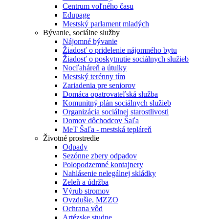
Centrum voľného času
Edupage
Mestský parlament mladých
Bývanie, sociálne služby
Nájomné bývanie
Žiadosť o pridelenie nájomného bytu
Žiadosť o poskytnutie sociálnych služieb
Nocľaháreň a útulky
Mestský terénny tím
Zariadenia pre seniorov
Domáca opatrovateľská služba
Komunitný plán sociálnych služieb
Organizácia sociálnej starostlivosti
Domov dôchodcov Šaľa
MeT Šaľa - mestská tepláreň
Životné prostredie
Odpady
Sezónne zbery odpadov
Polopodzemné kontajnery
Nahlásenie nelegálnej skládky
Zeleň a údržba
Výrub stromov
Ovzdušie, MZZO
Ochrana vôd
Artézske studne