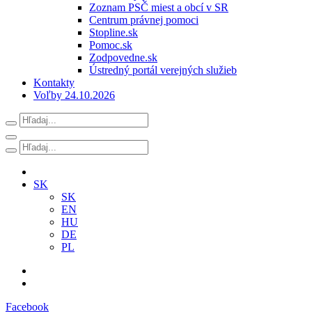
Zoznam PSČ miest a obcí v SR
Centrum právnej pomoci
Stopline.sk
Pomoc.sk
Zodpovedne.sk
Ústredný portál verejných služieb
Kontakty
Voľby 24.10.2026
SK
SK
EN
HU
DE
PL
Facebook