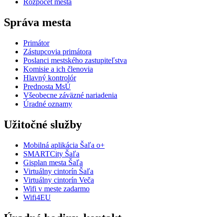
Rozpočet mesta
Správa mesta
Primátor
Zástupcovia primátora
Poslanci mestského zastupiteľstva
Komisie a ich členovia
Hlavný kontrolór
Prednosta MsÚ
Všeobecne záväzné nariadenia
Úradné oznamy
Užitočné služby
Mobilná aplikácia Šaľa o+
SMARTCity Šaľa
Gisplan mesta Šaľa
Virtuálny cintorín Šaľa
Virtuálny cintorín Veča
Wifi v meste zadarmo
Wifi4EU