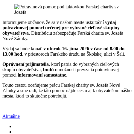
Informujeme občanov, že sa v našom meste uskutoční
výdaj
potravinovej pomoci určenej pre vybrané cieľové skupiny
obyvateľstva.
Distribúciu zabezpečuje Farská charita sv. Jozefa
Nové Zámky.
Výdaj sa bude konať
v utorok 16. júna 2026 v čase od 8.00 do
13.00 hod.
v priestoroch Farského úradu na Školskej ulici v Šali.
Oprávnení prijímatelia
, ktorí patria do vybraných cieľových
skupín obyvateľstva,
budú
o možnosti prevzatia potravinovej
pomoci
informovaní samostatne
.
Touto cestou oceňujeme prácu Farskej charity sv. Jozefa Nové
Zámky a sme radi, že táto pomoc nájde cestu aj k obyvateľom nášho
mesta, ktorí to skutočne potrebujú.
Aktuálne