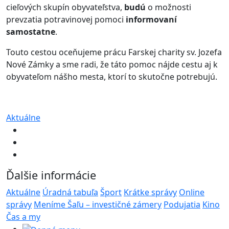
cieľových skupín obyvateľstva,
budú
o možnosti
prevzatia potravinovej pomoci
informovaní
samostatne
.
Touto cestou oceňujeme prácu Farskej charity sv. Jozefa
Nové Zámky a sme radi, že táto pomoc nájde cestu aj k
obyvateľom nášho mesta, ktorí to skutočne potrebujú.
Aktuálne
Ďalšie informácie
Aktuálne
Úradná tabuľa
Šport
Krátke správy
Online
správy
Meníme Šaľu – investičné zámery
Podujatia
Kino
Čas a my