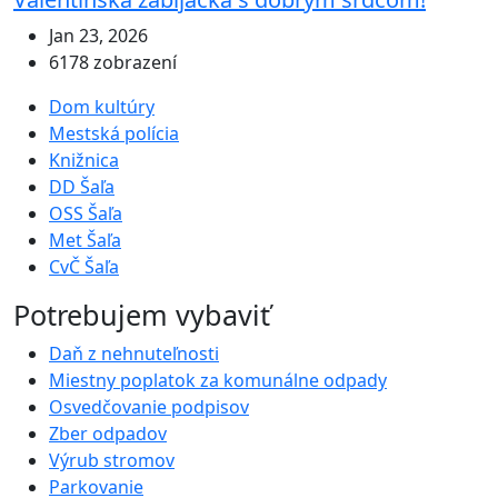
Jan 23, 2026
6178 zobrazení
Dom kultúry
Mestská polícia
Knižnica
DD Šaľa
OSS Šaľa
Met Šaľa
CvČ Šaľa
Potrebujem vybaviť
Daň z nehnuteľnosti
Miestny poplatok za komunálne odpady
Osvedčovanie podpisov
Zber odpadov
Výrub stromov
Parkovanie