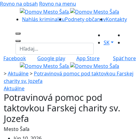
Rovno na obsah
Rovno na menu
Nahlás kriminalitu
Podnety občanov
Kontakty
SK
Facebook
Google play
App Store
Späť hore
>
Aktuálne
>
Potravinová pomoc pod taktovkou Farskej
charity sv. Jozefa
Aktuálne
Potravinová pomoc pod
taktovkou Farskej charity sv.
Jozefa
Mesto Šaľa
Jún 10, 2026