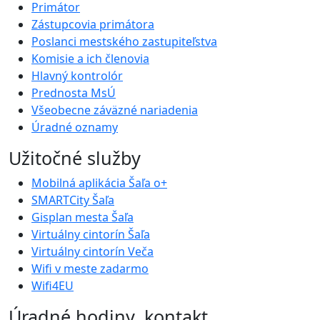
Primátor
Zástupcovia primátora
Poslanci mestského zastupiteľstva
Komisie a ich členovia
Hlavný kontrolór
Prednosta MsÚ
Všeobecne záväzné nariadenia
Úradné oznamy
Užitočné služby
Mobilná aplikácia Šaľa o+
SMARTCity Šaľa
Gisplan mesta Šaľa
Virtuálny cintorín Šaľa
Virtuálny cintorín Veča
Wifi v meste zadarmo
Wifi4EU
Úradné hodiny, kontakt