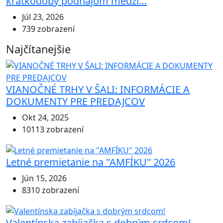
krátkodobý podnájom medzi…
Júl 23, 2026
739 zobrazení
Najčítanejšie
VIANOČNÉ TRHY V ŠALI: INFORMÁCIE A
DOKUMENTY PRE PREDAJCOV
Okt 24, 2025
10113 zobrazení
Letné premietanie na "AMFÍKU" 2026
Jún 15, 2026
8310 zobrazení
Valentínska zabíjačka s dobrým srdcom!