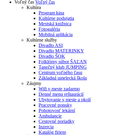
Voľný čas
Voľný čas
Kultúra
Program kina
Kultúrne podujatia
Mestská knižnica
Fotogaléria
Mobilná aplikácia
Kultúrne služby
Divadlo ASI
Divadlo MATERINKY
Divadlo ŠOK
Folklórny súbor ŠAĽAN
Tanečný klub JUMPING
Centrum voľného času
Základná umelecká škola
Záujmy
Wifi v meste zadarmo
Denné menu reštaurácií
Ubytovanie v meste a okolí
Pracovné ponuky
Pohotovosť lekární
Ambulancie
Cestovné poriadky
Inzercia
Katalóg firiem