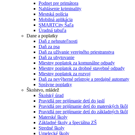
Podnet pre primátora
Nahlásenie kriminality
Mestská polícia
Mobilná aplikácia
SMARTCity Šaľa
Úradná tabuľa
Dane a poplatky
Daň z nehnuteľnosti
Daň za psa
Daň za užívanie verejného priestranstva
Daň za ubytovanie
Miestny poplatok za komunálne odpady
Miestny poplatok za drobné stavebné odpady
Miestny poplatok za rozvoj
Daň za nevýherné prístroje a predajné automaty
Správne poplatky
Školstvo, mládež
Školský úrad
Pravidlá pre prijímanie detí do jaslí
Pravidlá pre prijímanie detí do materských škôl
Pravidlá pre prijímanie detí do základných škôl
Materské školy
Základné školy a špeciálna ZŠ
Stredné školy
Umelecké školy