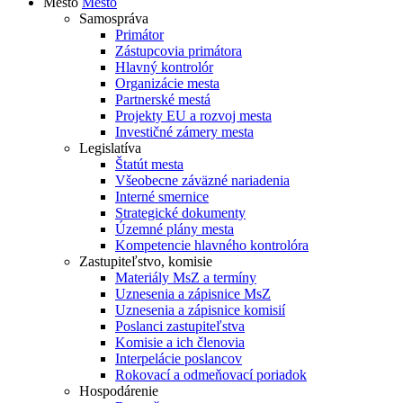
Mesto
Mesto
Samospráva
Primátor
Zástupcovia primátora
Hlavný kontrolór
Organizácie mesta
Partnerské mestá
Projekty EU a rozvoj mesta
Investičné zámery mesta
Legislatíva
Štatút mesta
Všeobecne záväzné nariadenia
Interné smernice
Strategické dokumenty
Územné plány mesta
Kompetencie hlavného kontrolóra
Zastupiteľstvo, komisie
Materiály MsZ a termíny
Uznesenia a zápisnice MsZ
Uznesenia a zápisnice komisií
Poslanci zastupiteľstva
Komisie a ich členovia
Interpelácie poslancov
Rokovací a odmeňovací poriadok
Hospodárenie