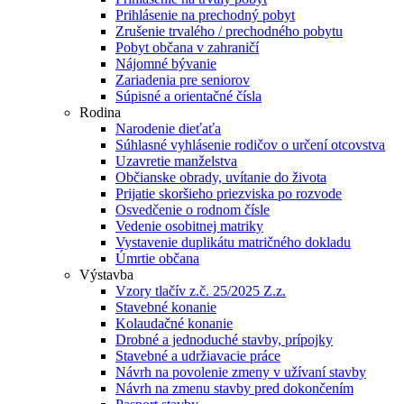
Prihlásenie na prechodný pobyt
Zrušenie trvalého / prechodného pobytu
Pobyt občana v zahraničí
Nájomné bývanie
Zariadenia pre seniorov
Súpisné a orientačné čísla
Rodina
Narodenie dieťaťa
Súhlasné vyhlásenie rodičov o určení otcovstva
Uzavretie manželstva
Občianske obrady, uvítanie do života
Prijatie skoršieho priezviska po rozvode
Osvedčenie o rodnom čísle
Vedenie osobitnej matriky
Vystavenie duplikátu matričného dokladu
Úmrtie občana
Výstavba
Vzory tlačív z.č. 25/2025 Z.z.
Stavebné konanie
Kolaudačné konanie
Drobné a jednoduché stavby, prípojky
Stavebné a udržiavacie práce
Návrh na povolenie zmeny v užívaní stavby
Návrh na zmenu stavby pred dokončením