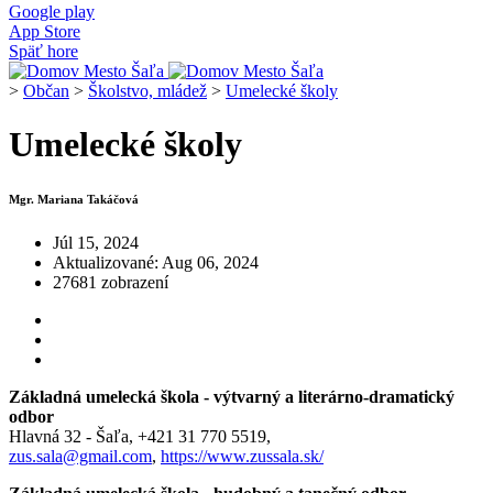
Google play
App Store
Späť hore
>
Občan
>
Školstvo, mládež
>
Umelecké školy
Umelecké školy
Mgr. Mariana Takáčová
Júl 15, 2024
Aktualizované: Aug 06, 2024
27681 zobrazení
Základná umelecká škola - výtvarný a literárno-dramatický
odbor
Hlavná 32 - Šaľa, +421 31 770 5519,
zus.sala@gmail.com
,
https://www.zussala.sk/