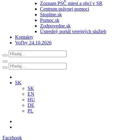
Zoznam PSČ miest a obcí v SR
Centrum právnej pomoci
Stopline.sk
Pomoc.sk
Zodpovedne.sk
Ústredný portál verejných služieb
Kontakty
Voľby 24.10.2026
SK
SK
EN
HU
DE
PL
Facebook