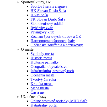
Športové kluby, OZ
Športový servis a správy
HK Slovan Duslo Šaľa
HKM Šaľa
FK Slovan Duslo Šaľa
Stolnotenisový oddiel
Rybársky zväz
Petangový klub
Zoznam športových klubov a OZ
Harmonogram športovej haly
Občianske združenia a neziskovky
O meste
Symboly mesta
História mesta
Kultúrne pamiatky
Geografia, obyvateľstvo
Infraštruktúra, cestovný ruch
Ocenenia mesta
Tvorivý čin roka
Kronika mesta
Mapa mesta
Čas a my
Užitočné odkazy
Online cestovné poriadky MHD Šaľa
Katastrálny portál