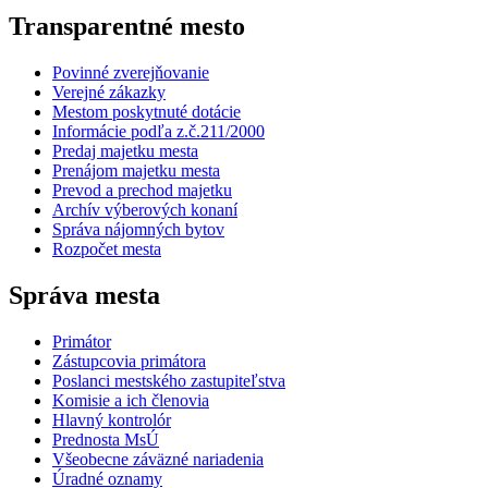
Transparentné mesto
Povinné zverejňovanie
Verejné zákazky
Mestom poskytnuté dotácie
Informácie podľa z.č.211/2000
Predaj majetku mesta
Prenájom majetku mesta
Prevod a prechod majetku
Archív výberových konaní
Správa nájomných bytov
Rozpočet mesta
Správa mesta
Primátor
Zástupcovia primátora
Poslanci mestského zastupiteľstva
Komisie a ich členovia
Hlavný kontrolór
Prednosta MsÚ
Všeobecne záväzné nariadenia
Úradné oznamy