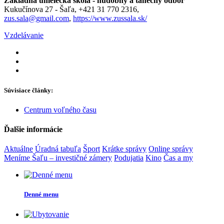
Základná umelecká škola - hudobný a tanečný odbor
Kukučínova 27 - Šaľa, +421 31 770 2316,
zus.sala@gmail.com
,
https://www.zussala.sk/
Vzdelávanie
Súvisiace články:
Centrum voľného času
Ďalšie informácie
Aktuálne
Úradná tabuľa
Šport
Krátke správy
Online správy
Meníme Šaľu – investičné zámery
Podujatia
Kino
Čas a my
Denné menu