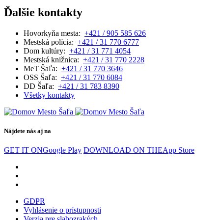
Ďalšie kontakty
Hovorkyňa mesta:
+421 / 905 585 626
Mestská polícia:
+421 / 31 770 6777
Dom kultúry:
+421 / 31 771 4054
Mestská knižnica:
+421 / 31 770 2228
MeT Šaľa:
+421 / 31 770 3646
OSS Šaľa:
+421 / 31 770 6084
DD Šaľa:
+421 / 31 783 8390
Všetky kontakty
Nájdete nás aj na
GET IT ON
Google Play
DOWNLOAD ON THE
App Store
GDPR
Vyhlásenie o prístupnosti
Verzia pre slabozrakých