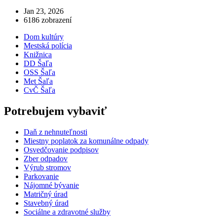
Jan 23, 2026
6186 zobrazení
Dom kultúry
Mestská polícia
Knižnica
DD Šaľa
OSS Šaľa
Met Šaľa
CvČ Šaľa
Potrebujem vybaviť
Daň z nehnuteľnosti
Miestny poplatok za komunálne odpady
Osvedčovanie podpisov
Zber odpadov
Výrub stromov
Parkovanie
Nájomné bývanie
Matričný úrad
Stavebný úrad
Sociálne a zdravotné služby