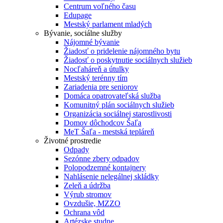
Centrum voľného času
Edupage
Mestský parlament mladých
Bývanie, sociálne služby
Nájomné bývanie
Žiadosť o pridelenie nájomného bytu
Žiadosť o poskytnutie sociálnych služieb
Nocľaháreň a útulky
Mestský terénny tím
Zariadenia pre seniorov
Domáca opatrovateľská služba
Komunitný plán sociálnych služieb
Organizácia sociálnej starostlivosti
Domov dôchodcov Šaľa
MeT Šaľa - mestská tepláreň
Životné prostredie
Odpady
Sezónne zbery odpadov
Polopodzemné kontajnery
Nahlásenie nelegálnej skládky
Zeleň a údržba
Výrub stromov
Ovzdušie, MZZO
Ochrana vôd
Artézske studne