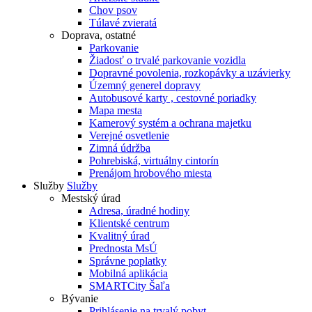
Chov psov
Túlavé zvieratá
Doprava, ostatné
Parkovanie
Žiadosť o trvalé parkovanie vozidla
Dopravné povolenia, rozkopávky a uzávierky
Územný generel dopravy
Autobusové karty , cestovné poriadky
Mapa mesta
Kamerový systém a ochrana majetku
Verejné osvetlenie
Zimná údržba
Pohrebiská, virtuálny cintorín
Prenájom hrobového miesta
Služby
Služby
Mestský úrad
Adresa, úradné hodiny
Klientské centrum
Kvalitný úrad
Prednosta MsÚ
Správne poplatky
Mobilná aplikácia
SMARTCity Šaľa
Bývanie
Prihlásenie na trvalý pobyt