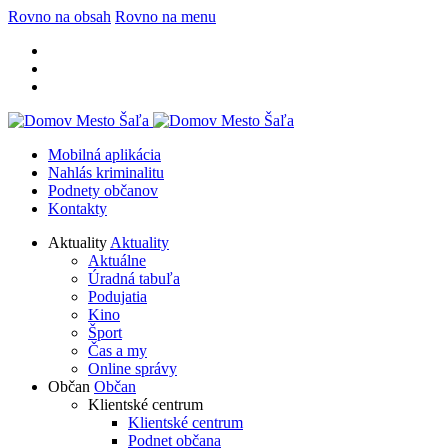
Rovno na obsah
Rovno na menu
Mobilná aplikácia
Nahlás kriminalitu
Podnety občanov
Kontakty
Aktuality
Aktuality
Aktuálne
Úradná tabuľa
Podujatia
Kino
Šport
Čas a my
Online správy
Občan
Občan
Klientské centrum
Klientské centrum
Podnet občana