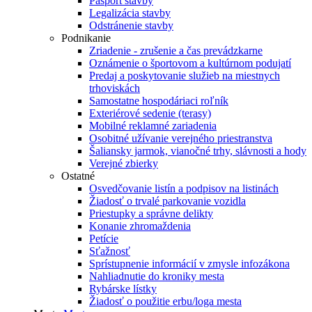
Pasport stavby
Legalizácia stavby
Odstránenie stavby
Podnikanie
Zriadenie - zrušenie a čas prevádzkarne
Oznámenie o športovom a kultúrnom podujatí
Predaj a poskytovanie služieb na miestnych
trhoviskách
Samostatne hospodáriaci roľník
Exteriérové sedenie (terasy)
Mobilné reklamné zariadenia
Osobitné užívanie verejného priestranstva
Šaliansky jarmok, vianočné trhy, slávnosti a hody
Verejné zbierky
Ostatné
Osvedčovanie listín a podpisov na listinách
Žiadosť o trvalé parkovanie vozidla
Priestupky a správne delikty
Konanie zhromaždenia
Petície
Sťažnosť
Sprístupnenie informácií v zmysle infozákona
Nahliadnutie do kroniky mesta
Rybárske lístky
Žiadosť o použitie erbu/loga mesta