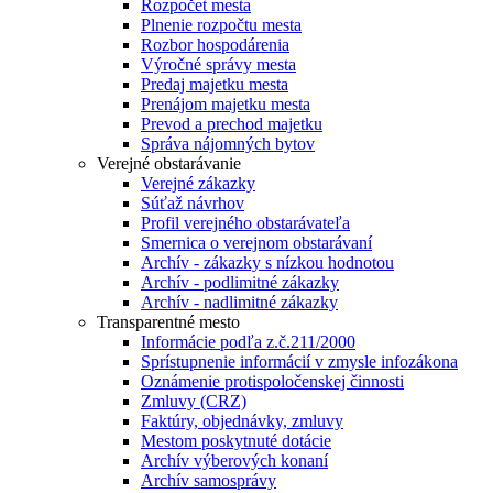
Rozpočet mesta
Plnenie rozpočtu mesta
Rozbor hospodárenia
Výročné správy mesta
Predaj majetku mesta
Prenájom majetku mesta
Prevod a prechod majetku
Správa nájomných bytov
Verejné obstarávanie
Verejné zákazky
Súťaž návrhov
Profil verejného obstarávateľa
Smernica o verejnom obstarávaní
Archív - zákazky s nízkou hodnotou
Archív - podlimitné zákazky
Archív - nadlimitné zákazky
Transparentné mesto
Informácie podľa z.č.211/2000
Sprístupnenie informácií v zmysle infozákona
Oznámenie protispoločenskej činnosti
Zmluvy (CRZ)
Faktúry, objednávky, zmluvy
Mestom poskytnuté dotácie
Archív výberových konaní
Archív samosprávy