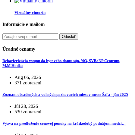
Virtuálny cintorín
Informácie e-mailom
Odoslať
Úradné oznamy
Debarierizácia vstupu do bytového domu súp. 903, SVBaNP Centrum,
M.M.Hodžu
Aug 06, 2026
371 zobrazení
Zoznam obsadených a voľných parkovacích miest v meste Šaľa - jún 2025
Júl 28, 2026
530 zobrazení
Výzva na predloženie cenovej ponuky na krátkodobý podnájom medzi…