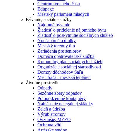
Centrum voľného času
Edupage
Mestský parlament mladých
Bývanie, sociálne služby
Nájomné bývanie
Žiadosť o pridelenie nájomného bytu
Žiadosť o poskytnutie sociálnych služieb
Nocľaháreň a útulky
Mestský terénny tím
Zariadenia pre seniorov
Domáca opatrovateľská služba
Komunitný plán sociálnych služieb
Organizácia sociálnej starostlivosti
Domov dôchodcov Šaľa
MeT Šaľa - mestská tepláreň
Životné prostredie
Odpady
Sezónne zbery odpadov
Polopodzemné kontajnery
Nahlásenie nelegálnej skládky
Zeleň a údržba
Výrub stromov
Ovzdušie, MZZO
Ochrana vôd
Artézske studne