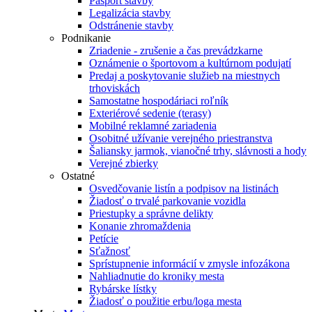
Pasport stavby
Legalizácia stavby
Odstránenie stavby
Podnikanie
Zriadenie - zrušenie a čas prevádzkarne
Oznámenie o športovom a kultúrnom podujatí
Predaj a poskytovanie služieb na miestnych
trhoviskách
Samostatne hospodáriaci roľník
Exteriérové sedenie (terasy)
Mobilné reklamné zariadenia
Osobitné užívanie verejného priestranstva
Šaliansky jarmok, vianočné trhy, slávnosti a hody
Verejné zbierky
Ostatné
Osvedčovanie listín a podpisov na listinách
Žiadosť o trvalé parkovanie vozidla
Priestupky a správne delikty
Konanie zhromaždenia
Petície
Sťažnosť
Sprístupnenie informácií v zmysle infozákona
Nahliadnutie do kroniky mesta
Rybárske lístky
Žiadosť o použitie erbu/loga mesta