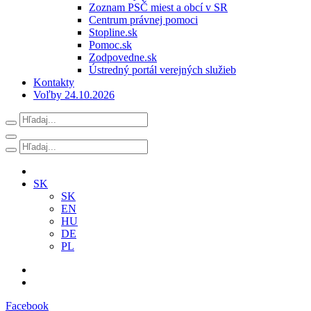
Zoznam PSČ miest a obcí v SR
Centrum právnej pomoci
Stopline.sk
Pomoc.sk
Zodpovedne.sk
Ústredný portál verejných služieb
Kontakty
Voľby 24.10.2026
SK
SK
EN
HU
DE
PL
Facebook