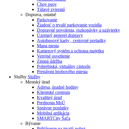
Chov psov
Túlavé zvieratá
Doprava, ostatné
Parkovanie
Žiadosť o trvalé parkovanie vozidla
Dopravné povolenia, rozkopávky a uzávierky
Územný generel dopravy
Autobusové karty , cestovné poriadky
Mapa mesta
Kamerový systém a ochrana majetku
Verejné osvetlenie
Zimná údržba
Pohrebiská, virtuálny cintorín
Prenájom hrobového miesta
Služby
Služby
Mestský úrad
Adresa, úradné hodiny
Klientské centrum
Kvalitný úrad
Prednosta MsÚ
Správne poplatky
Mobilná aplikácia
SMARTCity Šaľa
Bývanie
Prihlásenie na trvalý pobyt