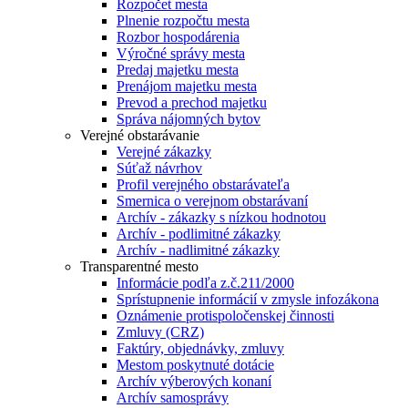
Rozpočet mesta
Plnenie rozpočtu mesta
Rozbor hospodárenia
Výročné správy mesta
Predaj majetku mesta
Prenájom majetku mesta
Prevod a prechod majetku
Správa nájomných bytov
Verejné obstarávanie
Verejné zákazky
Súťaž návrhov
Profil verejného obstarávateľa
Smernica o verejnom obstarávaní
Archív - zákazky s nízkou hodnotou
Archív - podlimitné zákazky
Archív - nadlimitné zákazky
Transparentné mesto
Informácie podľa z.č.211/2000
Sprístupnenie informácií v zmysle infozákona
Oznámenie protispoločenskej činnosti
Zmluvy (CRZ)
Faktúry, objednávky, zmluvy
Mestom poskytnuté dotácie
Archív výberových konaní
Archív samosprávy