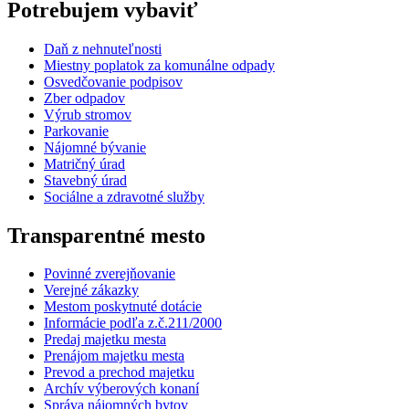
Potrebujem vybaviť
Daň z nehnuteľnosti
Miestny poplatok za komunálne odpady
Osvedčovanie podpisov
Zber odpadov
Výrub stromov
Parkovanie
Nájomné bývanie
Matričný úrad
Stavebný úrad
Sociálne a zdravotné služby
Transparentné mesto
Povinné zverejňovanie
Verejné zákazky
Mestom poskytnuté dotácie
Informácie podľa z.č.211/2000
Predaj majetku mesta
Prenájom majetku mesta
Prevod a prechod majetku
Archív výberových konaní
Správa nájomných bytov