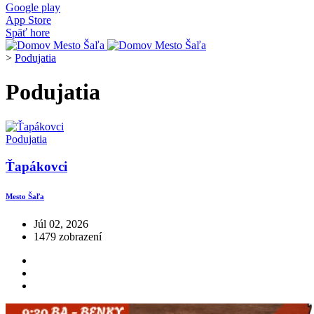
Google play
App Store
Späť hore
>
Podujatia
Podujatia
Podujatia
Ťapákovci
Mesto Šaľa
Júl 02, 2026
1479 zobrazení