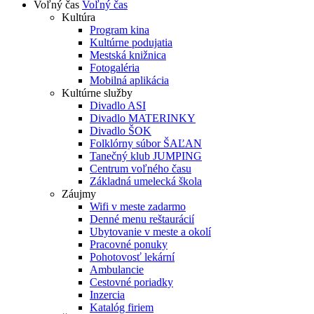
Voľný čas
Voľný čas
Kultúra
Program kina
Kultúrne podujatia
Mestská knižnica
Fotogaléria
Mobilná aplikácia
Kultúrne služby
Divadlo ASI
Divadlo MATERINKY
Divadlo ŠOK
Folklórny súbor ŠAĽAN
Tanečný klub JUMPING
Centrum voľného času
Základná umelecká škola
Záujmy
Wifi v meste zadarmo
Denné menu reštaurácií
Ubytovanie v meste a okolí
Pracovné ponuky
Pohotovosť lekární
Ambulancie
Cestovné poriadky
Inzercia
Katalóg firiem