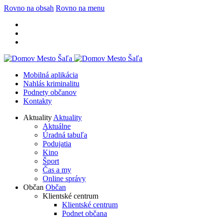
Rovno na obsah
Rovno na menu
Mobilná aplikácia
Nahlás kriminalitu
Podnety občanov
Kontakty
Aktuality
Aktuality
Aktuálne
Úradná tabuľa
Podujatia
Kino
Šport
Čas a my
Online správy
Občan
Občan
Klientské centrum
Klientské centrum
Podnet občana