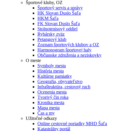
Športové kluby, OZ
Športový servis a správy
HK Slovan Duslo Šaľa
HKM Šaľa
FK Slovan Duslo Šaľa
Stolnotenisový oddiel
Rybársky zväz
Petangový klub
Zoznam športových klubov a OZ
Harmonogram športovej haly
Občianske združenia a neziskovky
O meste
Symboly mesta
História mesta
Kultúrne pamiatky
Geografia, obyvateľstvo
Infraštruktúra, cestovný ruch
Ocenenia mesta
Tvorivý čin roka
Kronika mesta
Mapa mesta
Čas a my
Užitočné odkazy
Online cestovné poriadky MHD Šaľa
Katastrálny portál