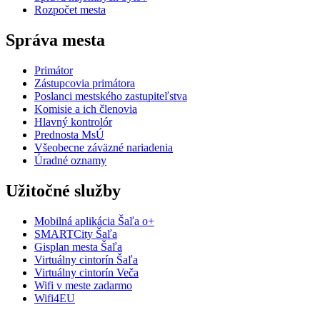
Rozpočet mesta
Správa mesta
Primátor
Zástupcovia primátora
Poslanci mestského zastupiteľstva
Komisie a ich členovia
Hlavný kontrolór
Prednosta MsÚ
Všeobecne záväzné nariadenia
Úradné oznamy
Užitočné služby
Mobilná aplikácia Šaľa o+
SMARTCity Šaľa
Gisplan mesta Šaľa
Virtuálny cintorín Šaľa
Virtuálny cintorín Veča
Wifi v meste zadarmo
Wifi4EU