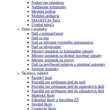
Podnet pre primátora
Nahlásenie kriminality
Mestská polícia
Mobilná aplikácia
SMARTCity Šaľa
Úradná tabuľa
Dane a poplatky
Daň z nehnuteľnosti
Daň za psa
Daň za užívanie verejného priestranstva
Daň za ubytovanie
Miestny poplatok za komunálne odpady
Miestny poplatok za drobné stavebné odpady
Miestny poplatok za rozvoj
Daň za nevýherné prístroje a predajné automaty
Správne poplatky
Školstvo, mládež
Školský úrad
Pravidlá pre prijímanie detí do jaslí
Pravidlá pre prijímanie detí do materských škôl
Pravidlá pre prijímanie detí do základných škôl
Materské školy
Základné školy a špeciálna ZŠ
Stredné školy
Umelecké školy