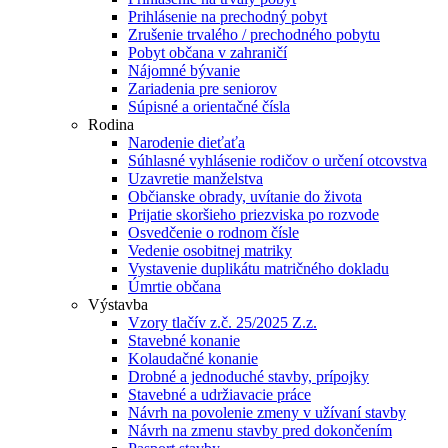
Prihlásenie na prechodný pobyt
Zrušenie trvalého / prechodného pobytu
Pobyt občana v zahraničí
Nájomné bývanie
Zariadenia pre seniorov
Súpisné a orientačné čísla
Rodina
Narodenie dieťaťa
Súhlasné vyhlásenie rodičov o určení otcovstva
Uzavretie manželstva
Občianske obrady, uvítanie do života
Prijatie skoršieho priezviska po rozvode
Osvedčenie o rodnom čísle
Vedenie osobitnej matriky
Vystavenie duplikátu matričného dokladu
Úmrtie občana
Výstavba
Vzory tlačív z.č. 25/2025 Z.z.
Stavebné konanie
Kolaudačné konanie
Drobné a jednoduché stavby, prípojky
Stavebné a udržiavacie práce
Návrh na povolenie zmeny v užívaní stavby
Návrh na zmenu stavby pred dokončením