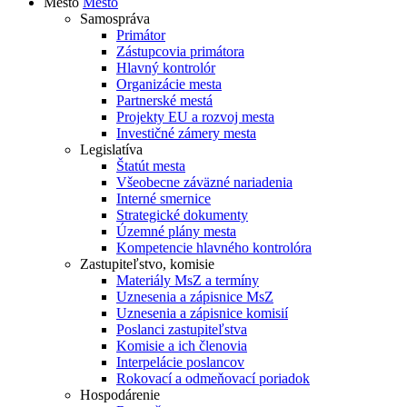
Mesto
Mesto
Samospráva
Primátor
Zástupcovia primátora
Hlavný kontrolór
Organizácie mesta
Partnerské mestá
Projekty EU a rozvoj mesta
Investičné zámery mesta
Legislatíva
Štatút mesta
Všeobecne záväzné nariadenia
Interné smernice
Strategické dokumenty
Územné plány mesta
Kompetencie hlavného kontrolóra
Zastupiteľstvo, komisie
Materiály MsZ a termíny
Uznesenia a zápisnice MsZ
Uznesenia a zápisnice komisií
Poslanci zastupiteľstva
Komisie a ich členovia
Interpelácie poslancov
Rokovací a odmeňovací poriadok
Hospodárenie