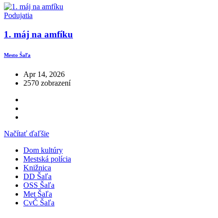
Podujatia
1. máj na amfíku
Mesto Šaľa
Apr 14, 2026
2570 zobrazení
Načítať ďaľšie
Dom kultúry
Mestská polícia
Knižnica
DD Šaľa
OSS Šaľa
Met Šaľa
CvČ Šaľa