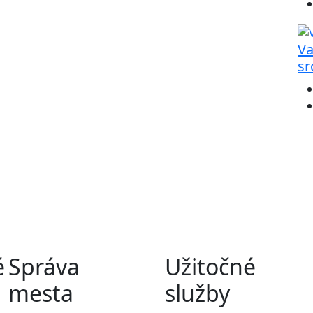
Va
sr
é
Správa
Užitočné
mesta
služby