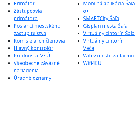
Primátor
Mobilná aplikácia Šaľa
Zástupcovia
o+
primátora
SMARTCity Šaľa
Poslanci mestského
Gisplan mesta Šaľa
zastupiteľstva
Virtuálny cintorín Šaľa
Komisie a ich členovia
Virtuálny cintorín
Hlavný kontrolór
Veča
Prednosta MsÚ
Wifi v meste zadarmo
Všeobecne záväzné
Wifi4EU
nariadenia
Úradné oznamy