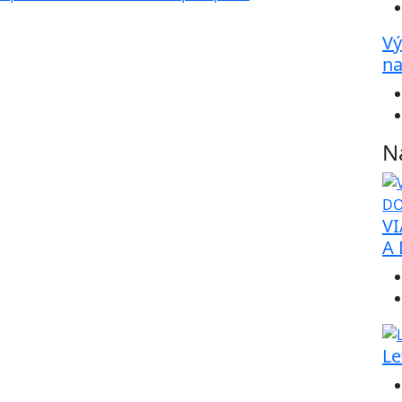
Vý
na
N
VI
A
Le