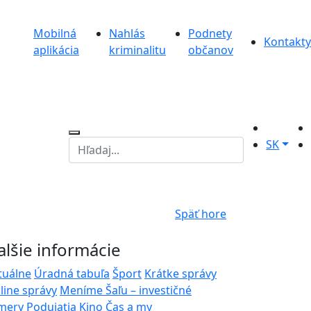
Mobilná
Nahlás
Podnety
Kontakty
aplikácia
kriminalitu
občanov
SK
Späť hore
alšie informácie
tuálne
Úradná tabuľa
Šport
Krátke správy
line správy
Meníme Šaľu – investičné
mery
Podujatia
Kino
Čas a my