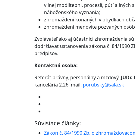
v inej modlitebni, procesií, pútí a inýc
náboženského vyznania;
zhromaždení konaných v obydliach obč
zhromaždení menovite pozvaných osôb 
Zvolávateľ ako aj účastníci zhromaždenia s
dodržiavať ustanovenia zákona č. 84/1990 
predpisov.
Kontaktná osoba:
Referát právny, personálny a mzdový,
JUDr.
kancelária 2.26, mail:
porubsky@sala.sk
Súvisiace články:
Zákon č. 84/1990 Zb. o zhromažďovacom