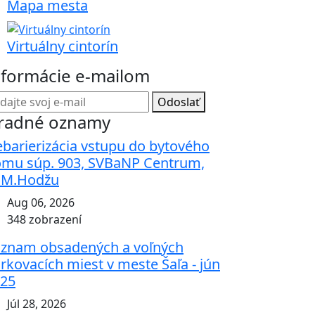
Mapa mesta
Virtuálny cintorín
nformácie e-mailom
Odoslať
radné oznamy
barierizácia vstupu do bytového
mu súp. 903, SVBaNP Centrum,
.M.Hodžu
Aug 06, 2026
348 zobrazení
znam obsadených a voľných
rkovacích miest v meste Šaľa - jún
25
Júl 28, 2026