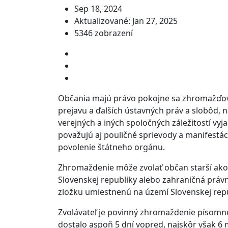
Sep 18, 2024
Aktualizované: Jan 27, 2025
5346 zobrazení
Občania majú právo pokojne sa zhromažďova
prejavu a ďalších ústavných práv a slobôd, 
verejných a iných spoločných záležitostí vy
považujú aj pouličné sprievody a manifestá
povolenie štátneho orgánu.
Zhromaždenie môže zvolať občan starší ako
Slovenskej republiky alebo zahraničná práv
zložku umiestnenú na území Slovenskej repub
Zvolávateľ je povinný zhromaždenie písomn
dostalo aspoň 5 dní vopred, najskôr však 