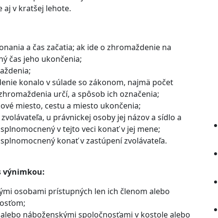
j v kratšej lehote.
onania a čas začatia; ak ide o zhromaždenie na
ný čas jeho ukončenia;
aždenia;
denie konalo v súlade so zákonom, najmä počet
 zhromaždenia určí, a spôsob ich označenia;
kové miesto, cestu a miesto ukončenia;
zvolávateľa, u právnickej osoby jej názov a sídlo a
 splnomocnený v tejto veci konať v jej mene;
e splnomocnený konať v zastúpení zvolávateľa.
s výnimkou:
mi osobami prístupných len ich členom alebo
osťom;
alebo náboženskými spoločnosťami v kostole alebo