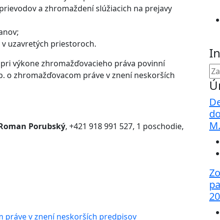
h sprievodov a zhromaždení slúžiacich na prejavy
anov;
v uzavretých priestoroch.
I
ú pri výkone zhromažďovacieho práva povinní
Zb. o zhromažďovacom práve v znení neskorších
Ú
De
do
M
 Roman Porubský
, +421 918 991 527, 1 poschodie,
Zo
pa
20
 práve v znení neskorších predpisov