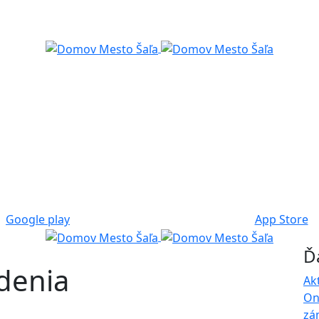
Google play
App Store
Ď
denia
Ak
On
zá