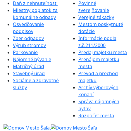
Daň z nehnuteľnosti
Povinné
Miestny poplatok za
zverejňovanie
komunálne odpady
Verejné zákazky
Osvedčovanie
Mestom poskytnuté
podpisov
dotácie
Zber odpadov
Informácie podľa
Výrub stromov
z.č.211/2000
Parkovanie
Predaj majetku mesta
Nájomné bývanie
Prenájom majetku
Matričný úrad
mesta
Stavebný úrad
Prevod a prechod
Sociálne a zdravotné
majetku
služby
Archív výberových
konaní
Správa nájomných
bytov
Rozpočet mesta