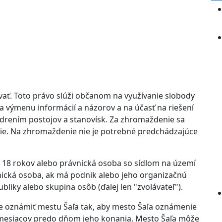
ť. Toto právo slúži občanom na využívanie slobody
na výmenu informácií a názorov a na účasť na riešení
jadrením postojov a stanovísk. Za zhromaždenie sa
cie. Na zhromaždenie nie je potrebné predchádzajúce
 18 rokov alebo právnická osoba so sídlom na území
nická osoba, ak má podnik alebo jeho organizačnú
liky alebo skupina osôb (ďalej len "zvolávateľ").
e oznámiť mestu Šaľa tak, aby mesto Šaľa oznámenie
6 mesiacov predo dňom jeho konania. Mesto Šaľa môže