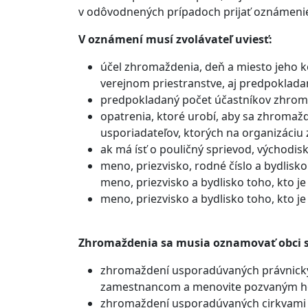
v odôvodnených prípadoch prijať oznámenie a
V oznámení musí zvolávateľ uviesť:
účel zhromaždenia, deň a miesto jeho k
verejnom priestranstve, aj predpoklada
predpokladaný počet účastníkov zhrom
opatrenia, ktoré urobí, aby sa zhromaž
usporiadateľov, ktorých na organizáciu
ak má ísť o pouličný sprievod, východis
meno, priezvisko, rodné číslo a bydlisko 
meno, priezvisko a bydlisko toho, kto je
meno, priezvisko a bydlisko toho, kto j
Zhromaždenia sa musia oznamovať obci 
zhromaždení usporadúvaných právnický
zamestnancom a menovite pozvaným h
zhromaždení usporadúvaných cirkvami 