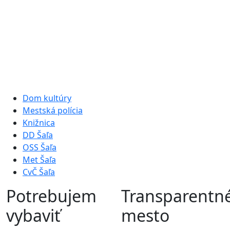
Dom kultúry
Mestská polícia
Knižnica
DD Šaľa
OSS Šaľa
Met Šaľa
CvČ Šaľa
Potrebujem
Transparentn
vybaviť
mesto