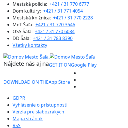
Mestská polícia:
+421 / 31 770 6777
Dom kultúry:
+421 / 31 771 4054
Mestská knižnica:
+421 / 31 770 2228
MeT Šaľa:
+421 / 31 770 3646
OSS Šaľa:
+421 / 31 770 6084
DD Šaľa:
+421 / 31 783 8390
Všetky kontakty
Nájdete nás aj na
GET IT ON
Google Play
DOWNLOAD ON THE
App Store
GDPR
Vyhlásenie o prístupnosti
Verzia pre slabozrakých
Mapa stránok
RSS