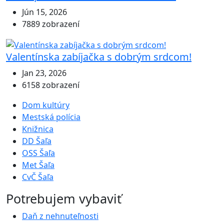
Jún 15, 2026
7889 zobrazení
Valentínska zabíjačka s dobrým srdcom!
Jan 23, 2026
6158 zobrazení
Dom kultúry
Mestská polícia
Knižnica
DD Šaľa
OSS Šaľa
Met Šaľa
CvČ Šaľa
Potrebujem vybaviť
Daň z nehnuteľnosti