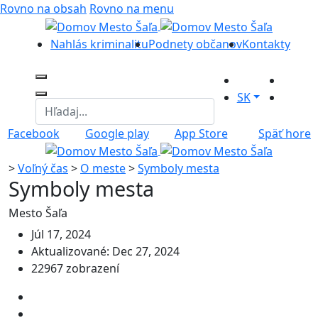
Rovno na obsah
Rovno na menu
Nahlás kriminalitu
Podnety občanov
Kontakty
SK
Facebook
Google play
App Store
Späť hore
>
Voľný čas
>
O meste
>
Symboly mesta
Symboly mesta
Mesto Šaľa
Júl 17, 2024
Aktualizované: Dec 27, 2024
22967 zobrazení