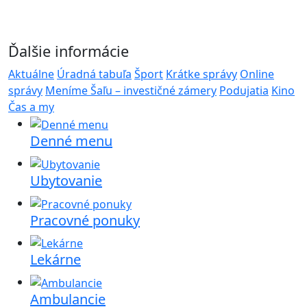
Ďalšie informácie
Aktuálne
Úradná tabuľa
Šport
Krátke správy
Online
správy
Meníme Šaľu – investičné zámery
Podujatia
Kino
Čas a my
Denné menu
Ubytovanie
Pracovné ponuky
Lekárne
Ambulancie