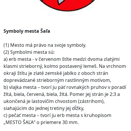
Symboly mesta Šaľa
(1) Mesto má právo na svoje symboly.
(2) Symbolmi mesta sú:
a) erb mesta - v červenom štíte medzi dvoma zlatými
klasmi strieborný, kolmo postavený lemeš. Na vrchnom
okraji štítu je zlaté zemské jablko z oboch strán
doprevádzané strieborným rastlinným motívom,
b) vlajka mesta – tvorí ju päť rovnakých pruhov v poradí
žltá, biela, červená, biela, žltá. Pomer jej strán je 2:3 a
ukončená je lastovičím chvostom (zástrihom),
siahajúcim do jednej tretiny jej dĺžky,
c) pečať mesta – tvorí ju erb mesta s kruhopisom
„MESTO ŠAĽA“ o priemere 30 mm.