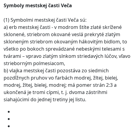
Symboly mestskej časti Veča
(1) Symbolmi mestskej časti Veča sú:
a) erb mestskej časti - v modrom štíte zlaté skrížené
sklonené, striebrom okované veslá prekryté zlatým
skloneným striebrom okovaným hákovitým bidlom, to
všetko po bokoch sprevádzané nebeskými telesami s
tvárami – vpravo zlatým slnkom striedavých lúčov, vľavo
strieborným polmesiacom,
b) vlajka mestskej časti pozostáva zo siedmich
pozdĺžnych pruhov vo farbách modrej, žltej, bielej,
modrej, žltej, bielej, modrej; má pomer strán 2:3 a
ukončená je tromi cípmi, t. j. dvoma zástrihmi
siahajúcimi do jednej tretiny jej listu.