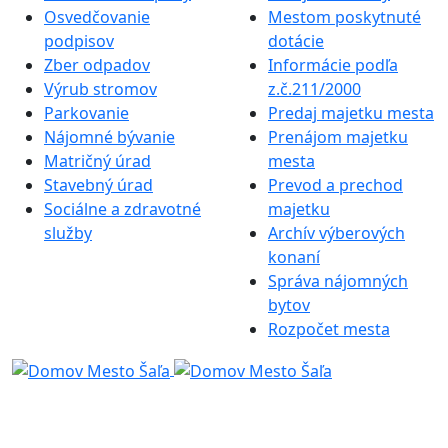
Osvedčovanie
Mestom poskytnuté
podpisov
dotácie
Zber odpadov
Informácie podľa
Výrub stromov
z.č.211/2000
Parkovanie
Predaj majetku mesta
Nájomné bývanie
Prenájom majetku
Matričný úrad
mesta
Stavebný úrad
Prevod a prechod
Sociálne a zdravotné
majetku
služby
Archív výberových
konaní
Správa nájomných
bytov
Rozpočet mesta