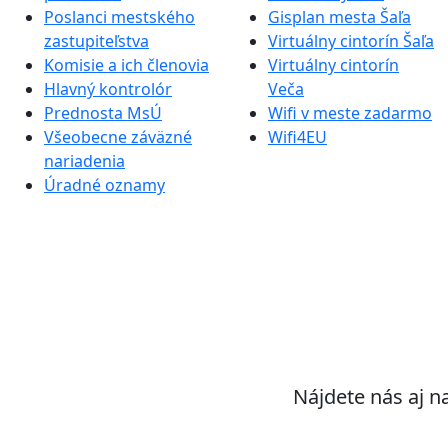
Poslanci mestského
Gisplan mesta Šaľa
zastupiteľstva
Virtuálny cintorín Šaľa
Komisie a ich členovia
Virtuálny cintorín
Hlavný kontrolór
Veča
Prednosta MsÚ
Wifi v meste zadarmo
Všeobecne záväzné
Wifi4EU
nariadenia
Úradné oznamy
Nájdete nás aj n