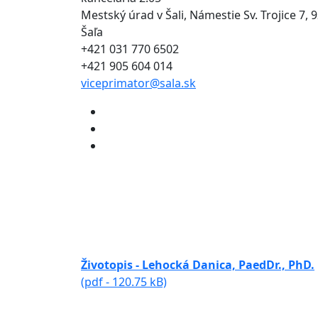
Mestský úrad v Šali, Námestie Sv. Trojice 7, 
Šaľa
+421 031 770 6502
+421 905 604 014
viceprimator@sala.sk
Životopis - Lehocká Danica, PaedDr., PhD.
(pdf - 120.75 kB)