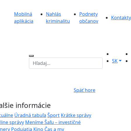
Mobilná
Nahlás
Podnety
Kontakty
aplikácia
kriminalitu
občanov
SK
Späť hore
alšie informácie
tuálne
Úradná tabuľa
Šport
Krátke správy
line správy
Meníme Šaľu – investičné
mery
Podujatia
Kino
Čas a my