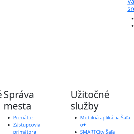
Va
sr
é
Správa
Užitočné
mesta
služby
Primátor
Mobilná aplikácia Šaľa
Zástupcovia
o+
primátora
SMARTCity Šaľa