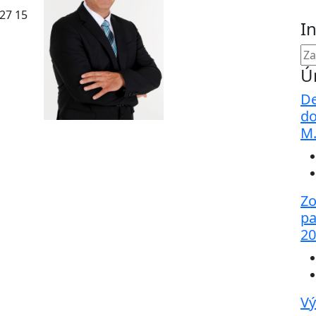
927 15
I
Ú
De
do
M
Zo
pa
20
Vý