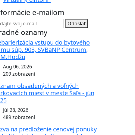
nformácie e-mailom
Odoslať
radné oznamy
barierizácia vstupu do bytového
mu súp. 903, SVBaNP Centrum,
.M.Hodžu
Aug 06, 2026
209 zobrazení
znam obsadených a voľných
rkovacích miest v meste Šaľa - jún
25
Júl 28, 2026
489 zobrazení
zva na predloženie cenovej ponuky