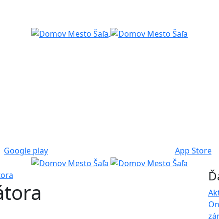
Google play
App Store
Ď
tora
átora
Ak
On
zá