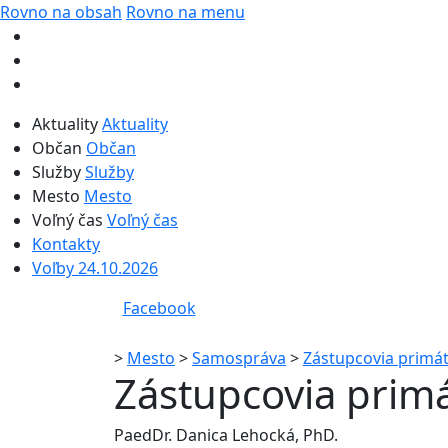
Rovno na obsah
Rovno na menu
Aktuality
Aktuality
Občan
Občan
Služby
Služby
Mesto
Mesto
Voľný čas
Voľný čas
Kontakty
Voľby 24.10.2026
Facebook
>
Mesto
>
Samospráva
>
Zástupcovia primá
Zástupcovia prim
PaedDr. Danica Lehocká, PhD.