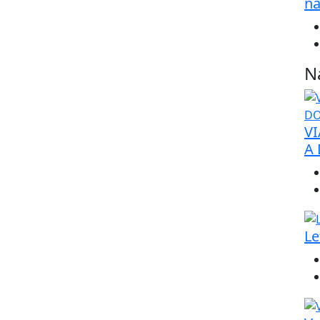
na
N
VI
A
Le