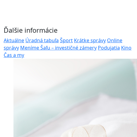
Ďalšie informácie
Aktuálne
Úradná tabuľa
Šport
Krátke správy
Online
správy
Meníme Šaľu – investičné zámery
Podujatia
Kino
Čas a my