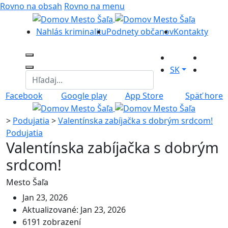
Rovno na obsah
Rovno na menu
Nahlás kriminalitu
Podnety občanov
Kontakty
SK
Facebook
Google play
App Store
Späť hore
>
Podujatia
>
Valentínska zabíjačka s dobrým srdcom!
Podujatia
Valentínska zabíjačka s dobrým
srdcom!
Mesto Šaľa
Jan 23, 2026
Aktualizované: Jan 23, 2026
6191 zobrazení