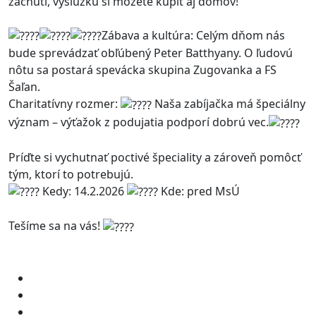
zachutí, výslužku si môžete kúpiť aj domov!
Zábava a kultúra: Celým dňom nás
bude sprevádzať obľúbený Peter Batthyany. O ľudovú
nôtu sa postará spevácka skupina Zugovanka a FS
Šaľan.
Charitatívny rozmer:
Naša zabíjačka má špeciálny
význam – výťažok z podujatia podporí dobrú vec.
Príďte si vychutnať poctivé špeciality a zároveň pomôcť
tým, ktorí to potrebujú.
Kedy: 14.2.2026
Kde: pred MsÚ
Tešíme sa na vás!