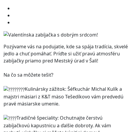
Pozývame vás na podujatie, kde sa spája tradícia, skvelé
jedlo a chuť pomáhať. Príďte si užiť pravú atmosféru
zabíjačky priamo pred Mestský úrad v Šali!
Na čo sa môžete tešiť?
Kulinársky zážitok: Šéfkuchár Michal Kulík a
majstri mäsiari z K&T mäso Tešedíkovo vám predvedú
pravé mäsiarske umenie.
Tradičné špeciality: Ochutnajte čerstvú
zabíjačkovú kapustnicu a ďalšie dobroty. Ak vám