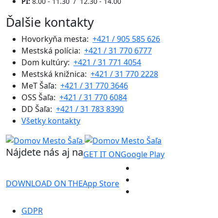
PI:
8.00 - 11.30 / 12.30 - 14.00
Ďalšie kontakty
Hovorkyňa mesta:
+421 / 905 585 626
Mestská polícia:
+421 / 31 770 6777
Dom kultúry:
+421 / 31 771 4054
Mestská knižnica:
+421 / 31 770 2228
MeT Šaľa:
+421 / 31 770 3646
OSS Šaľa:
+421 / 31 770 6084
DD Šaľa:
+421 / 31 783 8390
Všetky kontakty
Nájdete nás aj na
GET IT ON
Google Play
DOWNLOAD ON THE
App Store
GDPR