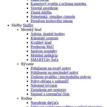
Kamerový systém a ochrana majetku
Verejné osvetlenie
Zimná údržba
Pohrebiská, virtuálny cintorín
Prenájom hrobového miesta
Služby
Služby
Mestský úrad
Adresa, úradné hodiny
Klientské centrum
Kvalitný úrad
Prednosta MsÚ
Správne poplatky
Mobilná aplikácia
SMARTCity Šaľa
Bývanie
Prihlásenie na trvalý pobyt
Prihlásenie na prechodný pobyt
Zrušenie trvalého / prechodného pobytu
Pobyt občana v zahraničí
Nájomné bývanie
Zariadenia pre seniorov
Súpisné a orientačné čísla
Rodina
Narodenie dieťaťa
Súhlasné vyhlásenie rodičov o určení otcovstva