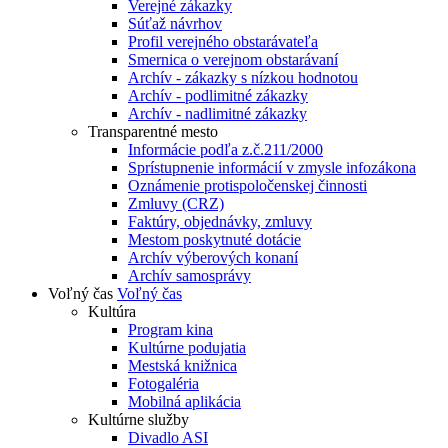
Verejné zákazky
Súťaž návrhov
Profil verejného obstarávateľa
Smernica o verejnom obstarávaní
Archív - zákazky s nízkou hodnotou
Archív - podlimitné zákazky
Archív - nadlimitné zákazky
Transparentné mesto
Informácie podľa z.č.211/2000
Sprístupnenie informácií v zmysle infozákona
Oznámenie protispoločenskej činnosti
Zmluvy (CRZ)
Faktúry, objednávky, zmluvy
Mestom poskytnuté dotácie
Archív výberových konaní
Archív samosprávy
Voľný čas
Voľný čas
Kultúra
Program kina
Kultúrne podujatia
Mestská knižnica
Fotogaléria
Mobilná aplikácia
Kultúrne služby
Divadlo ASI