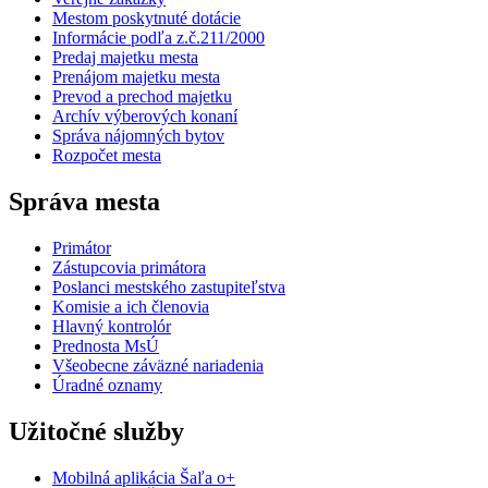
Mestom poskytnuté dotácie
Informácie podľa z.č.211/2000
Predaj majetku mesta
Prenájom majetku mesta
Prevod a prechod majetku
Archív výberových konaní
Správa nájomných bytov
Rozpočet mesta
Správa mesta
Primátor
Zástupcovia primátora
Poslanci mestského zastupiteľstva
Komisie a ich členovia
Hlavný kontrolór
Prednosta MsÚ
Všeobecne záväzné nariadenia
Úradné oznamy
Užitočné služby
Mobilná aplikácia Šaľa o+