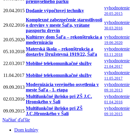
priemyselného parku
vyhodnotenie
20.04.2015
Dodanie výpočtovej techniky
20.05.2015
Komplexné zabezpečenie starostlivosti
vyhodnotenie
29.02.2016
o dreviny v meste Šaľa, vrátane
30.03.2016
passportu drevín
Kultúrny dom Šaľa – rekonštrukcia a
vyhodnotenie
20.05.2020
modernizácia
19.06.2020
Materská škola – rekonštrukcia a
vyhodnotenie
05.10.2018
dostavby Družstevná 1919/22, Šaľa
03.11.2018
vyhodnotenie
22.03.2017
Mobilné telekomunikačné služby
21.04.2017
vyhodnotenie
11.04.2017
Mobilné telekomunikačné služby
11.05.2017
Modernizácia verejného osvetlenia v
vyhodnotenie
09.09.2013
meste Šaľa - 1. etapa
09.10.2013
Multifunkčné ihrisko pri ZŠ J.C.
vyhodnotenie
02.03.2016
Hronského v Šali
01.04.2016
Multifunkčné ihrisko pri ZŠ
vyhodnotenie
09.09.2015
J.C.Hronského v Šali
09.10.2015
Načítať ďaľšie
Dom kultúry