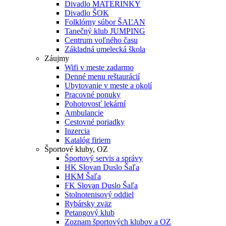
Divadlo MATERINKY
Divadlo ŠOK
Folklórny súbor ŠAĽAN
Tanečný klub JUMPING
Centrum voľného času
Základná umelecká škola
Záujmy
Wifi v meste zadarmo
Denné menu reštaurácií
Ubytovanie v meste a okolí
Pracovné ponuky
Pohotovosť lekární
Ambulancie
Cestovné poriadky
Inzercia
Katalóg firiem
Športové kluby, OZ
Športový servis a správy
HK Slovan Duslo Šaľa
HKM Šaľa
FK Slovan Duslo Šaľa
Stolnotenisový oddiel
Rybársky zväz
Petangový klub
Zoznam športových klubov a OZ