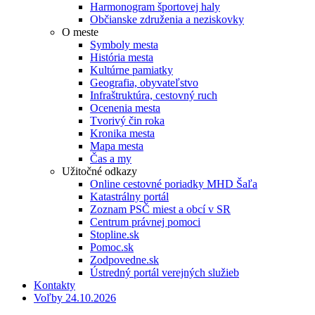
Harmonogram športovej haly
Občianske združenia a neziskovky
O meste
Symboly mesta
História mesta
Kultúrne pamiatky
Geografia, obyvateľstvo
Infraštruktúra, cestovný ruch
Ocenenia mesta
Tvorivý čin roka
Kronika mesta
Mapa mesta
Čas a my
Užitočné odkazy
Online cestovné poriadky MHD Šaľa
Katastrálny portál
Zoznam PSČ miest a obcí v SR
Centrum právnej pomoci
Stopline.sk
Pomoc.sk
Zodpovedne.sk
Ústredný portál verejných služieb
Kontakty
Voľby 24.10.2026