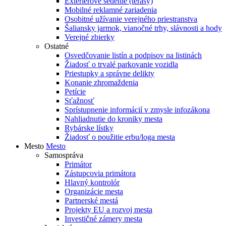
Exteriérové sedenie (terasy)
Mobilné reklamné zariadenia
Osobitné užívanie verejného priestranstva
Šaliansky jarmok, vianočné trhy, slávnosti a hody
Verejné zbierky
Ostatné
Osvedčovanie listín a podpisov na listinách
Žiadosť o trvalé parkovanie vozidla
Priestupky a správne delikty
Konanie zhromaždenia
Petície
Sťažnosť
Sprístupnenie informácií v zmysle infozákona
Nahliadnutie do kroniky mesta
Rybárske lístky
Žiadosť o použitie erbu/loga mesta
Mesto
Mesto
Samospráva
Primátor
Zástupcovia primátora
Hlavný kontrolór
Organizácie mesta
Partnerské mestá
Projekty EU a rozvoj mesta
Investičné zámery mesta