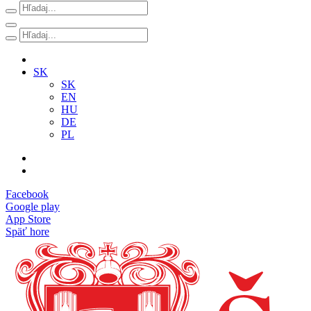
SK
SK
EN
HU
DE
PL
Facebook
Google play
App Store
Späť hore