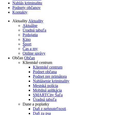
Nahlás kriminalitu
Podnety občanov
Kontakty
Aktuality
Aktuality
Aktuálne
Úradná tabuľa
Podujatia
Kino
Šport
Čas a my
Online správy
Občan
Občan
Klientské centrum
Klientské centrum
Podnet občana
Podnet pre primátora
Nahlásenie kriminality
Mestská polícia
Mobilná aplikácia
SMARTCity Šaľa
Úradná tabuľa
Dane a poplatky
Daň z nehnuteľnosti
Daň za psa