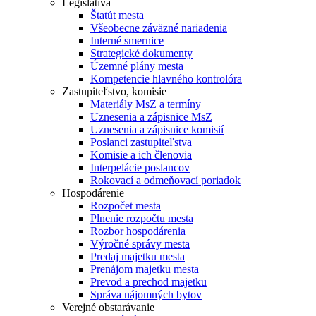
Legislatíva
Štatút mesta
Všeobecne záväzné nariadenia
Interné smernice
Strategické dokumenty
Územné plány mesta
Kompetencie hlavného kontrolóra
Zastupiteľstvo, komisie
Materiály MsZ a termíny
Uznesenia a zápisnice MsZ
Uznesenia a zápisnice komisií
Poslanci zastupiteľstva
Komisie a ich členovia
Interpelácie poslancov
Rokovací a odmeňovací poriadok
Hospodárenie
Rozpočet mesta
Plnenie rozpočtu mesta
Rozbor hospodárenia
Výročné správy mesta
Predaj majetku mesta
Prenájom majetku mesta
Prevod a prechod majetku
Správa nájomných bytov
Verejné obstarávanie