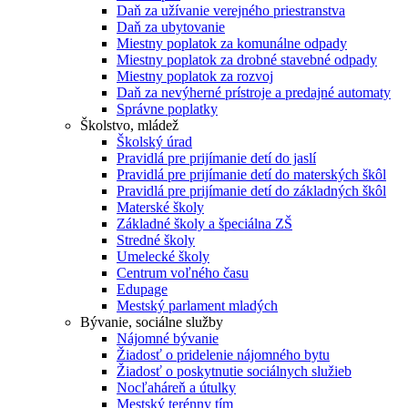
Daň za užívanie verejného priestranstva
Daň za ubytovanie
Miestny poplatok za komunálne odpady
Miestny poplatok za drobné stavebné odpady
Miestny poplatok za rozvoj
Daň za nevýherné prístroje a predajné automaty
Správne poplatky
Školstvo, mládež
Školský úrad
Pravidlá pre prijímanie detí do jaslí
Pravidlá pre prijímanie detí do materských škôl
Pravidlá pre prijímanie detí do základných škôl
Materské školy
Základné školy a špeciálna ZŠ
Stredné školy
Umelecké školy
Centrum voľného času
Edupage
Mestský parlament mladých
Bývanie, sociálne služby
Nájomné bývanie
Žiadosť o pridelenie nájomného bytu
Žiadosť o poskytnutie sociálnych služieb
Nocľaháreň a útulky
Mestský terénny tím