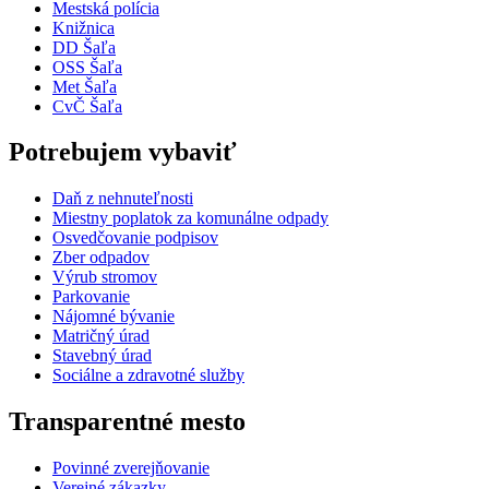
Mestská polícia
Knižnica
DD Šaľa
OSS Šaľa
Met Šaľa
CvČ Šaľa
Potrebujem vybaviť
Daň z nehnuteľnosti
Miestny poplatok za komunálne odpady
Osvedčovanie podpisov
Zber odpadov
Výrub stromov
Parkovanie
Nájomné bývanie
Matričný úrad
Stavebný úrad
Sociálne a zdravotné služby
Transparentné mesto
Povinné zverejňovanie
Verejné zákazky