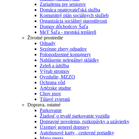
Zariadenia pre seniorov
Domáca opatrovateľská služba
Komunitný plán sociálnych služieb
Organizácia sociálnej starostlivosti
Domov dôchodcov Šaľa
MeT Šaľa - mestská tepláreň
Životné prostredie
Odpady
Sezónne zbery odpadov
Polopodzemné kontajnery
Nahlásenie nelegálnej skládky
Zeleň a údržba
Výrub stromov
Ovzdušie, MZZO
Ochrana vôd
Artézske studne
Chov psov
Túlavé zvieratá
Doprava, ostatné
Parkovanie
Žiadosť o trvalé parkovanie vozidla
Dopravné povolenia, rozkopávky a uzávierky
Územný generel dopravy
Autobusové karty , cestovné poriadky
Mapa mesta