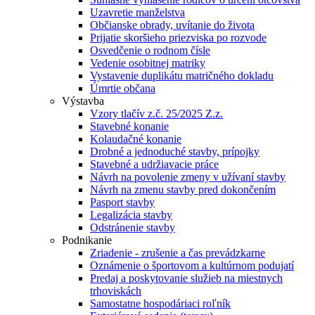
Uzavretie manželstva
Občianske obrady, uvítanie do života
Prijatie skoršieho priezviska po rozvode
Osvedčenie o rodnom čísle
Vedenie osobitnej matriky
Vystavenie duplikátu matričného dokladu
Úmrtie občana
Výstavba
Vzory tlačív z.č. 25/2025 Z.z.
Stavebné konanie
Kolaudačné konanie
Drobné a jednoduché stavby, prípojky
Stavebné a udržiavacie práce
Návrh na povolenie zmeny v užívaní stavby
Návrh na zmenu stavby pred dokončením
Pasport stavby
Legalizácia stavby
Odstránenie stavby
Podnikanie
Zriadenie - zrušenie a čas prevádzkarne
Oznámenie o športovom a kultúrnom podujatí
Predaj a poskytovanie služieb na miestnych
trhoviskách
Samostatne hospodáriaci roľník