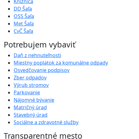
Knižnica
DD Šaľa
OSS Šaľa
Met Šaľa
CvČ Šaľa
Potrebujem vybaviť
Daň z nehnuteľnosti
Miestny poplatok za komunálne odpady
Osvedčovanie podpisov
Zber odpadov
Výrub stromov
Parkovanie
Nájomné bývanie
Matričný úrad
Stavebný úrad
Sociálne a zdravotné služby
Transparentné mesto