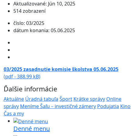
Aktualizované: Jún 10, 2025
514 zobrazení
číslo: 03/2025
dátum konania: 05.06.2025
03/2025 zasadnutie komisie školstva 05.06.2025
(pdf - 388.99 kB)
Ďalšie informácie
Aktuálne
Úradná tabuľa
Šport
Krátke správy
Online
správy
Meníme Šaľu – investičné zámery
Podujatia
Kino
Čas a my
Denné menu