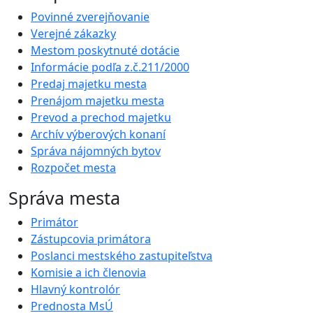
Povinné zverejňovanie
Verejné zákazky
Mestom poskytnuté dotácie
Informácie podľa z.č.211/2000
Predaj majetku mesta
Prenájom majetku mesta
Prevod a prechod majetku
Archív výberových konaní
Správa nájomných bytov
Rozpočet mesta
Správa mesta
Primátor
Zástupcovia primátora
Poslanci mestského zastupiteľstva
Komisie a ich členovia
Hlavný kontrolór
Prednosta MsÚ