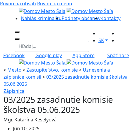
Rovno na obsah
Rovno na menu
Nahlás kriminalitu
Podnety občanov
Kontakty
SK
Facebook
Google play
App Store
Späť hore
>
Mesto
>
Zastupiteľstvo, komisie
>
Uznesenia a
zápisnice komisií
>
03/2025 zasadnutie komisie školstva
05.06.2025
Zápisnica
03/2025 zasadnutie komisie
školstva 05.06.2025
Mgr. Katarína Keselyová
Jún 10, 2025