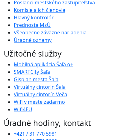
Poslanci mestského zastupiteľstva
Komisie a ich členovia
Hlavný kontrolór
Prednosta MsÚ
Všeobecne záväzné nariadenia
Úradné oznamy
Užitočné služby
Mobilná aplikácia Šaľa o+
SMARTCity Šaľa
Gisplan mesta Šaľa
Virtuálny cintorín Šaľa
Virtuálny cintorín Veča
Wifi v meste zadarmo
Wifi4EU
Úradné hodiny, kontakt
+421 / 31 770 5981