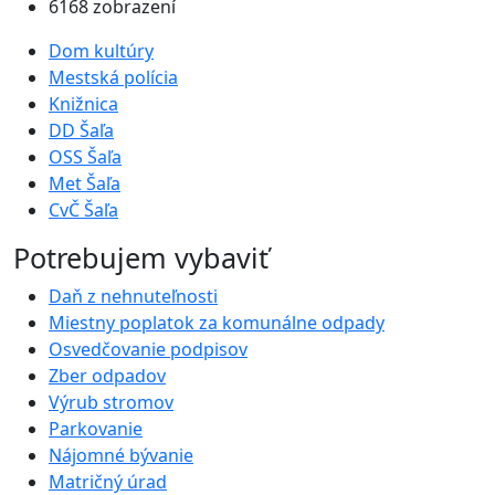
6168 zobrazení
Dom kultúry
Mestská polícia
Knižnica
DD Šaľa
OSS Šaľa
Met Šaľa
CvČ Šaľa
Potrebujem vybaviť
Daň z nehnuteľnosti
Miestny poplatok za komunálne odpady
Osvedčovanie podpisov
Zber odpadov
Výrub stromov
Parkovanie
Nájomné bývanie
Matričný úrad