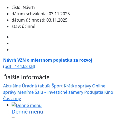
číslo: Návrh
dátum schválenia: 03.11.2025
dátum účinnosti: 03.11.2025
stav: účinné
Návrh VZN o miestnom poplatku za rozvoj
(pdf - 144.68 kB)
Ďalšie informácie
Aktuálne
Úradná tabuľa
Šport
Krátke správy
Online
správy
Meníme Šaľu – investičné zámery
Podujatia
Kino
Čas a my
Denné menu