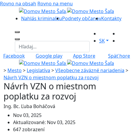
Rovno na obsah
Rovno na menu
Nahlás kriminalitu
Podnety občanov
Kontakty
SK
Facebook
Google play
App Store
Späť hore
>
Mesto
>
Legislatíva
>
Všeobecne záväzné nariadenia
>
Návrh VZN o miestnom poplatku za rozvoj
Návrh VZN o miestnom
poplatku za rozvoj
Ing. Bc. Ľuba Boháčová
Nov 03, 2025
Aktualizované: Nov 03, 2025
647 zobrazení