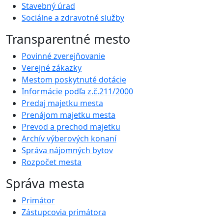
Stavebný úrad
Sociálne a zdravotné služby
Transparentné mesto
Povinné zverejňovanie
Verejné zákazky
Mestom poskytnuté dotácie
Informácie podľa z.č.211/2000
Predaj majetku mesta
Prenájom majetku mesta
Prevod a prechod majetku
Archív výberových konaní
Správa nájomných bytov
Rozpočet mesta
Správa mesta
Primátor
Zástupcovia primátora