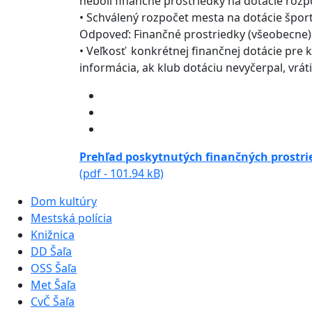
neboli finančné prostriedky na dotácie roz
• Schválený rozpočet mesta na dotácie špor
Odpoveď: Finančné prostriedky (všeobecne) 
• Veľkosť konkrétnej finančnej dotácie pre 
informácia, ak klub dotáciu nevyčerpal, vrát
Prehľad poskytnutých finančných prostri
(pdf - 101.94 kB)
Dom kultúry
Mestská polícia
Knižnica
DD Šaľa
OSS Šaľa
Met Šaľa
CvČ Šaľa