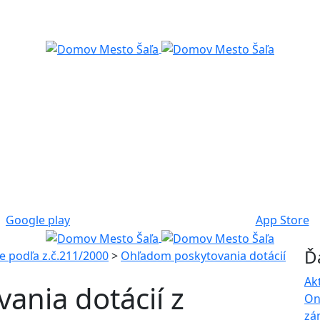
Google play
App Store
Ď
e podľa z.č.211/2000
>
Ohľadom poskytovania dotácií
Ak
ania dotácií z
On
zá