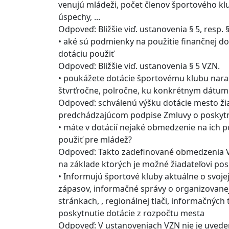
venujú mládeži, počet členov športového klub
úspechy, ...
Odpoveď: Bližšie viď. ustanovenia § 5, resp. 
• aké sú podmienky na použitie finančnej do
dotáciu použiť
Odpoveď: Bližšie viď. ustanovenia § 5 VZN.
• poukážete dotácie športovému klubu nara
štvrťročne, polročne, ku konkrétnym dátumo
Odpoveď: schválenú výšku dotácie mesto žia
predchádzajúcom podpise Zmluvy o poskytnu
• máte v dotácií nejaké obmedzenie na ich p
použiť pre mládež?
Odpoveď: Takto zadefinované obmedzenia V
na základe ktorých je možné žiadateľovi pos
• Informujú športové kluby aktuálne o svojej
zápasov, informačné správy o organizovanej šp
stránkach, , regionálnej tlači, informačných
poskytnutie dotácie z rozpočtu mesta
Odpoveď: V ustanoveniach VZN nie je uve