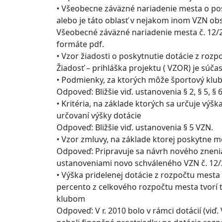
• Všeobecne záväzné nariadenie mesta o pos
alebo je táto oblasť v nejakom inom VZN ob
Všeobecné záväzné nariadenie mesta č. 12/
formáte pdf.
• Vzor žiadosti o poskytnutie dotácie z rozp
Žiadosť – prihláška projektu ( VZOR) je súča
• Podmienky, za ktorých môže športový klub
Odpoveď: Bližšie viď. ustanovenia § 2, § 5, § 
• Kritéria, na základe ktorých sa určuje výšk
určovaní výšky dotácie
Odpoveď: Bližšie viď. ustanovenia § 5 VZN.
• Vzor zmluvy, na základe ktorej poskytne 
Odpoveď: Pripravuje sa návrh nového zneni
ustanoveniami novo schváleného VZN č. 12/2
• Výška pridelenej dotácie z rozpočtu mesta
percento z celkového rozpočtu mesta tvorí t
klubom
Odpoveď: V r. 2010 bolo v rámci dotácií (viď.