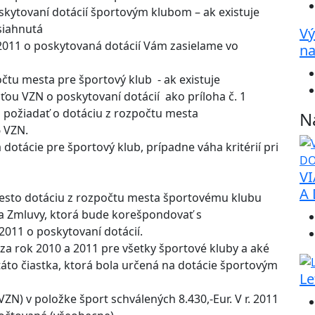
kytovaní dotácií športovým klubom – ak existuje
siahnutá
Vý
2011 o poskytovaná dotácií Vám zasielame vo
na
očtu mesta pre športový klub - ak existuje
sťou VZN o poskytovaní dotácií ako príloha č. 1
 požiadať o dotáciu z rozpočtu mesta
N
6 VZN.
a dotácie pre športový klub, prípadne váha kritérií pri
VI
A
mesto dotáciu z rozpočtu mesta športovému klubu
a Zmluvy, ktorá bude korešpondovať s
011 o poskytovaní dotácií.
 za rok 2010 a 2011 pre všetky športové kluby a aké
áto čiastka, ktorá bola určená na dotácie športovým
Le
 VZN) v položke šport schválených 8.430,-Eur. V r. 2011