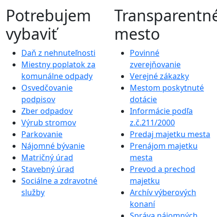
Potrebujem
Transparentn
vybaviť
mesto
Daň z nehnuteľnosti
Povinné
Miestny poplatok za
zverejňovanie
komunálne odpady
Verejné zákazky
Osvedčovanie
Mestom poskytnuté
podpisov
dotácie
Zber odpadov
Informácie podľa
Výrub stromov
z.č.211/2000
Parkovanie
Predaj majetku mesta
Nájomné bývanie
Prenájom majetku
Matričný úrad
mesta
Stavebný úrad
Prevod a prechod
Sociálne a zdravotné
majetku
služby
Archív výberových
konaní
Správa nájomných