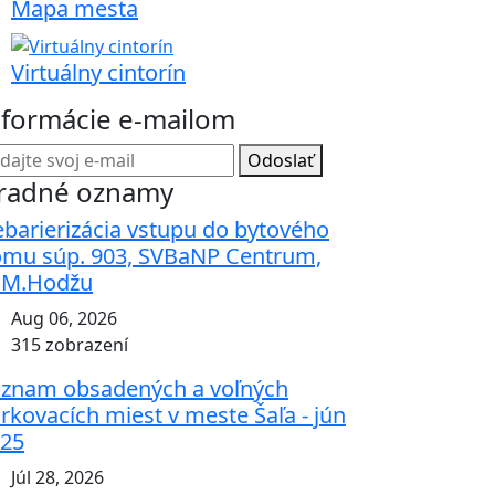
Mapa mesta
Virtuálny cintorín
nformácie e-mailom
Odoslať
radné oznamy
barierizácia vstupu do bytového
mu súp. 903, SVBaNP Centrum,
.M.Hodžu
Aug 06, 2026
315 zobrazení
znam obsadených a voľných
rkovacích miest v meste Šaľa - jún
25
Júl 28, 2026