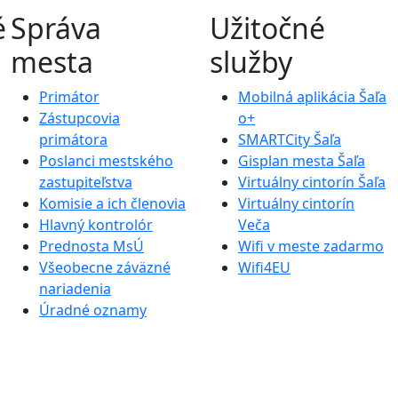
é
Správa
Užitočné
mesta
služby
Primátor
Mobilná aplikácia Šaľa
Zástupcovia
o+
primátora
SMARTCity Šaľa
Poslanci mestského
Gisplan mesta Šaľa
zastupiteľstva
Virtuálny cintorín Šaľa
Komisie a ich členovia
Virtuálny cintorín
Hlavný kontrolór
Veča
Prednosta MsÚ
Wifi v meste zadarmo
Všeobecne záväzné
Wifi4EU
nariadenia
Úradné oznamy