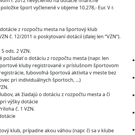
m r. 2012 nevyčlenilo na dotácie finančné
v položke šport vyčlenené v objeme 10.278,- Eur. V r.
dotácie z rozpočtu mesta na športový klub
VZN č. 12/2011 o poskytovaní dotácií (ďalej len “VZN“).
§ 5 ods. 2 VZN.
né požiadať o dotáciu z rozpočtu mesta (napr. len
športové kluby registrované v príslušnom športovom
egistrácie, ľubovoľná športová aktivita v meste bez
vec pri individuálnych športoch, ...)
VZN.
lubov, ak žiadajú o dotáciu z rozpočtu mesta a či
pri výšky dotácie
ríloha č. 1 VZN.
dotácie
tový klub, prípadne akou váhou (napr. či sa v klube