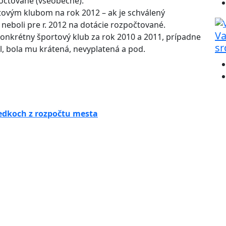
počtované (všeobecne).
tovým klubom na rok 2012 – ak je schválený
neboli pre r. 2012 na dotácie rozpočtované.
Va
konkrétny športový klub za rok 2010 a 2011, prípadne
sr
il, bola mu krátená, nevyplatená a pod.
edkoch z rozpočtu mesta