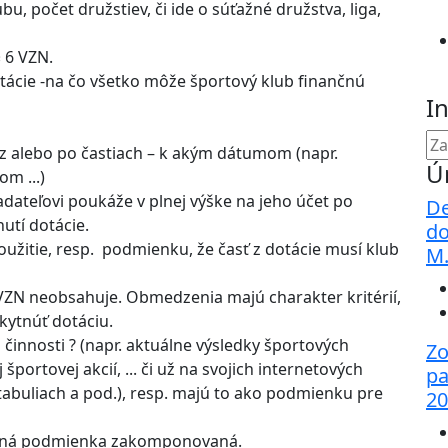
u, počet družstiev, či ide o súťažné družstva, liga,
§ 6 VZN.
tácie -na čo všetko môže športový klub finančnú
I
z alebo po častiach – k akým dátumom (napr.
Ú
m ...)
dateľovi poukáže v plnej výške na jeho účet po
De
tí dotácie.
do
oužitie, resp. podmienku, že časť z dotácie musí klub
M
ZN neobsahuje. Obmedzenia majú charakter kritérií,
kytnúť dotáciu.
 činnosti ? (napr. aktuálne výsledky športových
Zo
ortovej akcií, ... či už na svojich internetových
pa
 tabuliach a pod.), resp. majú to ako podmienku pre
20
dená podmienka zakomponovaná.