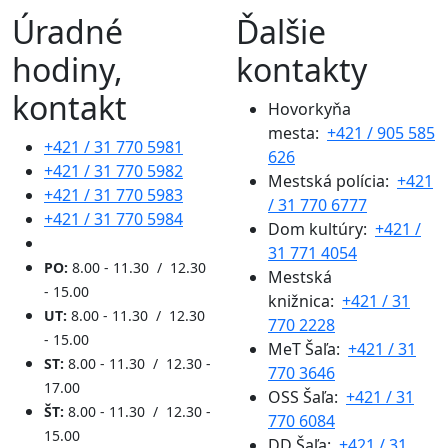
Úradné
Ďalšie
hodiny,
kontakty
kontakt
Hovorkyňa
mesta:
+421 / 905 585
+421 / 31 770 5981
626
+421 / 31 770 5982
Mestská polícia:
+421
+421 / 31 770 5983
/ 31 770 6777
+421 / 31 770 5984
Dom kultúry:
+421 /
31 771 4054
PO:
8.00 - 11.30 / 12.30
Mestská
- 15.00
knižnica:
+421 / 31
UT:
8.00 - 11.30 / 12.30
770 2228
- 15.00
MeT Šaľa:
+421 / 31
ST:
8.00 - 11.30 / 12.30 -
770 3646
17.00
OSS Šaľa:
+421 / 31
ŠT:
8.00 - 11.30 / 12.30 -
770 6084
15.00
DD Šaľa:
+421 / 31