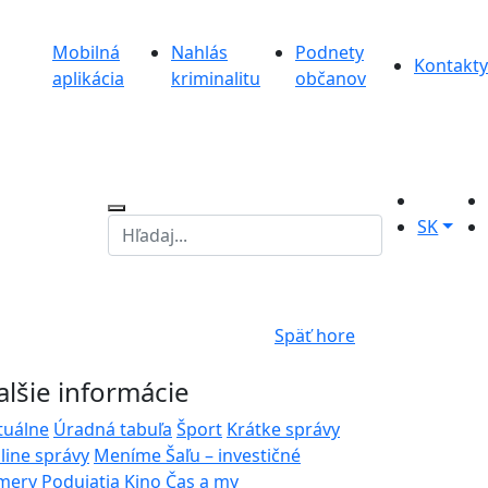
Mobilná
Nahlás
Podnety
Kontakty
aplikácia
kriminalitu
občanov
SK
Späť hore
alšie informácie
tuálne
Úradná tabuľa
Šport
Krátke správy
line správy
Meníme Šaľu – investičné
mery
Podujatia
Kino
Čas a my