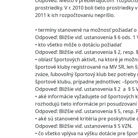
Odpoveď: Mesto v prebiehajúcom rozpočtovo
prostriedky. V r. 2010 boli tieto prostriedky 
2011 k ich rozpočtovaniu neprišlo.
• termíny stanovené na možnosť požiadať o 
Odpoveď: Bližšie viď. ustanovenia § 6 ods. 1 
• kto všetko môže o dotáciu požiadať
Odpoveď: Bližšie viď. ustanovenia § 2, resp. 
• oblasť športových aktivít, na ktoré je mož
športové kluby registrované na MV SR, len 
zväze, ľubovoľný športový klub bez potreby r
športové klubu, prípadne jednotlivec –športo
Odpoveď: Bližšie viď. ustanovenia § 2 a § 5 
• aké informácie vyžadujete od športových k
rozhodujú tieto informácie pri posudzovaní 
Odpoveď: Bližšie viď. ustanovenia § 5, resp. P
• aké sú stanovené kritéria pre poskytnutie 
Odpoveď: Bližšie viď. ustanovenia § 5 VZN.
• čo všetko vplýva na výšku dotácie pre špor