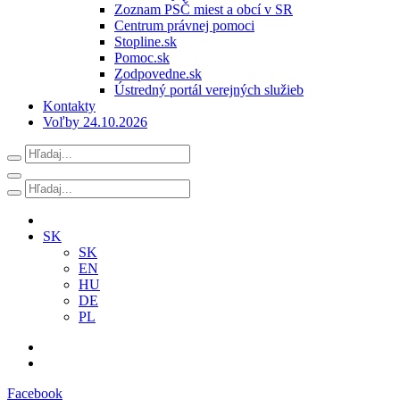
Zoznam PSČ miest a obcí v SR
Centrum právnej pomoci
Stopline.sk
Pomoc.sk
Zodpovedne.sk
Ústredný portál verejných služieb
Kontakty
Voľby 24.10.2026
SK
SK
EN
HU
DE
PL
Facebook