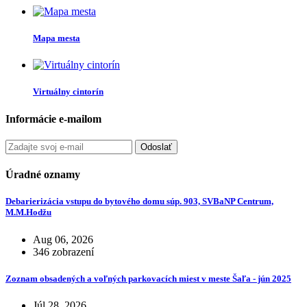
Mapa mesta
Virtuálny cintorín
Informácie e-mailom
Odoslať
Úradné oznamy
Debarierizácia vstupu do bytového domu súp. 903, SVBaNP Centrum,
M.M.Hodžu
Aug 06, 2026
346 zobrazení
Zoznam obsadených a voľných parkovacích miest v meste Šaľa - jún 2025
Júl 28, 2026