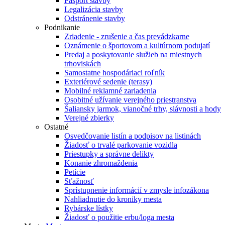
Pasport stavby
Legalizácia stavby
Odstránenie stavby
Podnikanie
Zriadenie - zrušenie a čas prevádzkarne
Oznámenie o športovom a kultúrnom podujatí
Predaj a poskytovanie služieb na miestnych
trhoviskách
Samostatne hospodáriaci roľník
Exteriérové sedenie (terasy)
Mobilné reklamné zariadenia
Osobitné užívanie verejného priestranstva
Šaliansky jarmok, vianočné trhy, slávnosti a hody
Verejné zbierky
Ostatné
Osvedčovanie listín a podpisov na listinách
Žiadosť o trvalé parkovanie vozidla
Priestupky a správne delikty
Konanie zhromaždenia
Petície
Sťažnosť
Sprístupnenie informácií v zmysle infozákona
Nahliadnutie do kroniky mesta
Rybárske lístky
Žiadosť o použitie erbu/loga mesta