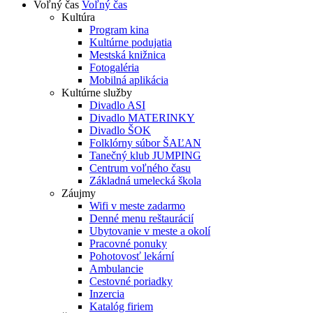
Voľný čas
Voľný čas
Kultúra
Program kina
Kultúrne podujatia
Mestská knižnica
Fotogaléria
Mobilná aplikácia
Kultúrne služby
Divadlo ASI
Divadlo MATERINKY
Divadlo ŠOK
Folklórny súbor ŠAĽAN
Tanečný klub JUMPING
Centrum voľného času
Základná umelecká škola
Záujmy
Wifi v meste zadarmo
Denné menu reštaurácií
Ubytovanie v meste a okolí
Pracovné ponuky
Pohotovosť lekární
Ambulancie
Cestovné poriadky
Inzercia
Katalóg firiem