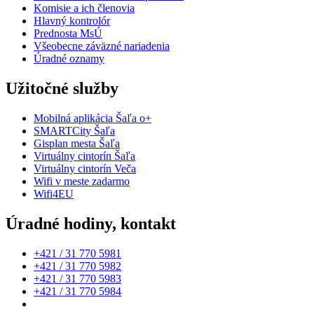
Komisie a ich členovia
Hlavný kontrolór
Prednosta MsÚ
Všeobecne záväzné nariadenia
Úradné oznamy
Užitočné služby
Mobilná aplikácia Šaľa o+
SMARTCity Šaľa
Gisplan mesta Šaľa
Virtuálny cintorín Šaľa
Virtuálny cintorín Veča
Wifi v meste zadarmo
Wifi4EU
Úradné hodiny, kontakt
+421 / 31 770 5981
+421 / 31 770 5982
+421 / 31 770 5983
+421 / 31 770 5984