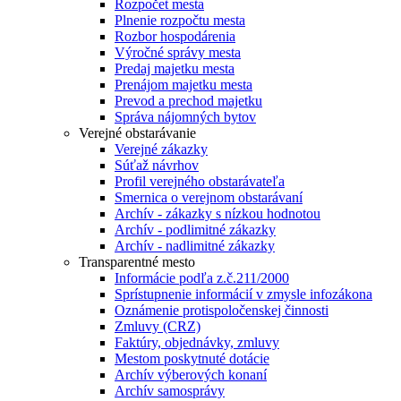
Rozpočet mesta
Plnenie rozpočtu mesta
Rozbor hospodárenia
Výročné správy mesta
Predaj majetku mesta
Prenájom majetku mesta
Prevod a prechod majetku
Správa nájomných bytov
Verejné obstarávanie
Verejné zákazky
Súťaž návrhov
Profil verejného obstarávateľa
Smernica o verejnom obstarávaní
Archív - zákazky s nízkou hodnotou
Archív - podlimitné zákazky
Archív - nadlimitné zákazky
Transparentné mesto
Informácie podľa z.č.211/2000
Sprístupnenie informácií v zmysle infozákona
Oznámenie protispoločenskej činnosti
Zmluvy (CRZ)
Faktúry, objednávky, zmluvy
Mestom poskytnuté dotácie
Archív výberových konaní
Archív samosprávy