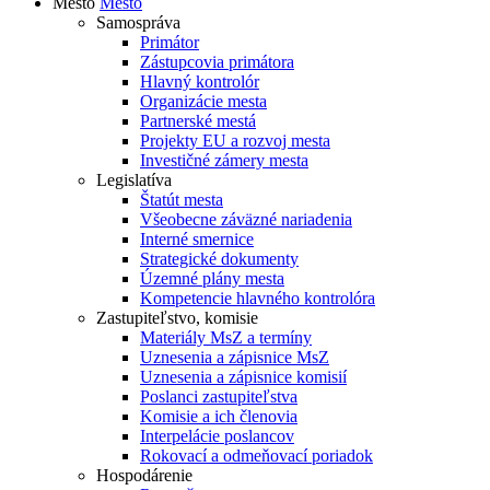
Mesto
Mesto
Samospráva
Primátor
Zástupcovia primátora
Hlavný kontrolór
Organizácie mesta
Partnerské mestá
Projekty EU a rozvoj mesta
Investičné zámery mesta
Legislatíva
Štatút mesta
Všeobecne záväzné nariadenia
Interné smernice
Strategické dokumenty
Územné plány mesta
Kompetencie hlavného kontrolóra
Zastupiteľstvo, komisie
Materiály MsZ a termíny
Uznesenia a zápisnice MsZ
Uznesenia a zápisnice komisií
Poslanci zastupiteľstva
Komisie a ich členovia
Interpelácie poslancov
Rokovací a odmeňovací poriadok
Hospodárenie