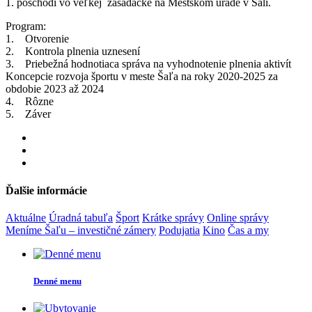
1. poschodí vo veľkej zasadačke na Mestskom úrade v Šali.
Program:
1. Otvorenie
2. Kontrola plnenia uznesení
3. Priebežná hodnotiaca správa na vyhodnotenie plnenia aktivít
Koncepcie rozvoja športu v meste Šaľa na roky 2020-2025 za
obdobie 2023 až 2024
4. Rôzne
5. Záver
Ďalšie informácie
Aktuálne
Úradná tabuľa
Šport
Krátke správy
Online správy
Meníme Šaľu – investičné zámery
Podujatia
Kino
Čas a my
Denné menu