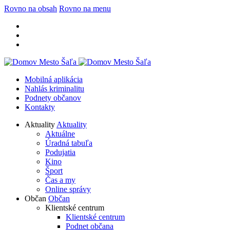
Rovno na obsah
Rovno na menu
Mobilná aplikácia
Nahlás kriminalitu
Podnety občanov
Kontakty
Aktuality
Aktuality
Aktuálne
Úradná tabuľa
Podujatia
Kino
Šport
Čas a my
Online správy
Občan
Občan
Klientské centrum
Klientské centrum
Podnet občana