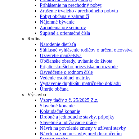
Prihlásenie na prechodný pobyt
Zrušenie trvalého / prechodného pobytu
Pobyt občana v zahraničí
Nájomné bývanie
Zariadenia pre seniorov
Súpisné a orientačné čísla
Rodina
Narodenie dieťaťa
Súhlasné vyhlásenie rodičov o určení otcovstva
Uzavretie manželstva
Občianske obrady, uvítanie do života
Prijatie skoršieho priezviska po rozvode
Osvedčenie o rodnom čísle
Vedenie osobitnej matriky
Vystavenie duplikátu matričného dokladu
Úmrtie občana
Výstavba
Vzory tlačív z.č. 25/2025 Z.z.
Stavebné konanie
Kolaudačné konanie
Drobné a jednoduché stavby, prípojky
Stavebné a udržiavacie práce
Návrh na povolenie zmeny v užívaní stavby
Návrh na zmenu stavby pred dokončením