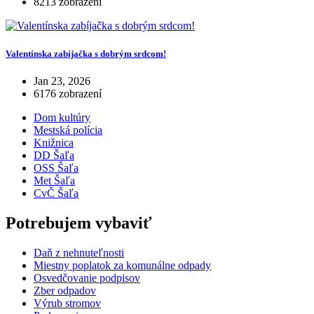
8213 zobrazení
Valentínska zabíjačka s dobrým srdcom!
Jan 23, 2026
6176 zobrazení
Dom kultúry
Mestská polícia
Knižnica
DD Šaľa
OSS Šaľa
Met Šaľa
CvČ Šaľa
Potrebujem vybaviť
Daň z nehnuteľnosti
Miestny poplatok za komunálne odpady
Osvedčovanie podpisov
Zber odpadov
Výrub stromov