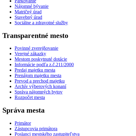
Parkovanie
Nájomné bývanie
Matričný úrad
Stavebný úrad
Sociálne a zdravotné služby
Transparentné mesto
Povinné zverejňovanie
Verejné zákazky
Mestom poskytnuté dotácie
Informácie podľa z.č.211/2000
Predaj majetku mesta
Prenájom majetku mesta
Prevod a prechod majetku
Archív výberových konaní
Správa nájomných bytov
Rozpočet mesta
Správa mesta
Primátor
Zástupcovia primátora
Poslanci mestského zastupiteľstva