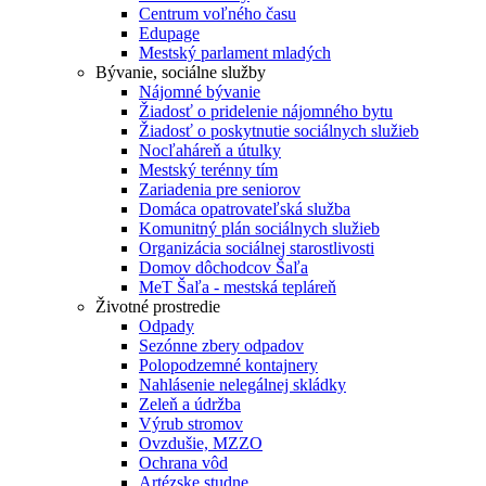
Centrum voľného času
Edupage
Mestský parlament mladých
Bývanie, sociálne služby
Nájomné bývanie
Žiadosť o pridelenie nájomného bytu
Žiadosť o poskytnutie sociálnych služieb
Nocľaháreň a útulky
Mestský terénny tím
Zariadenia pre seniorov
Domáca opatrovateľská služba
Komunitný plán sociálnych služieb
Organizácia sociálnej starostlivosti
Domov dôchodcov Šaľa
MeT Šaľa - mestská tepláreň
Životné prostredie
Odpady
Sezónne zbery odpadov
Polopodzemné kontajnery
Nahlásenie nelegálnej skládky
Zeleň a údržba
Výrub stromov
Ovzdušie, MZZO
Ochrana vôd
Artézske studne