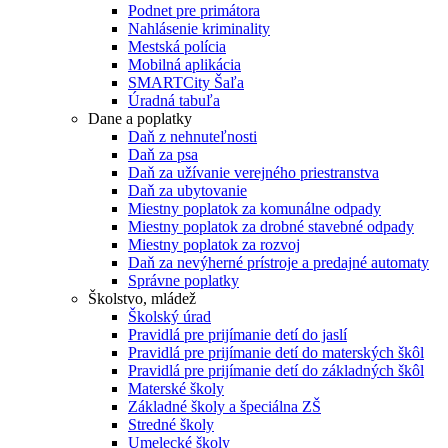
Podnet pre primátora
Nahlásenie kriminality
Mestská polícia
Mobilná aplikácia
SMARTCity Šaľa
Úradná tabuľa
Dane a poplatky
Daň z nehnuteľnosti
Daň za psa
Daň za užívanie verejného priestranstva
Daň za ubytovanie
Miestny poplatok za komunálne odpady
Miestny poplatok za drobné stavebné odpady
Miestny poplatok za rozvoj
Daň za nevýherné prístroje a predajné automaty
Správne poplatky
Školstvo, mládež
Školský úrad
Pravidlá pre prijímanie detí do jaslí
Pravidlá pre prijímanie detí do materských škôl
Pravidlá pre prijímanie detí do základných škôl
Materské školy
Základné školy a špeciálna ZŠ
Stredné školy
Umelecké školy