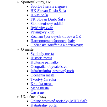
Športové kluby, OZ
Športový servis a správy
HK Slovan Duslo Šaľa
HKM Šaľa
FK Slovan Duslo Šaľa
Stolnotenisový oddiel
Rybársky zväz
Petangový klub
Zoznam športových klubov a OZ
Harmonogram športovej haly
Občianske združenia a neziskovky
O meste
Symboly mesta
História mesta
Kultúrne pamiatky
Geografia, obyvateľstvo
Infraštruktúra, cestovný ruch
Ocenenia mesta
Tvorivý čin roka
Kronika mesta
Mapa mesta
Čas a my
Užitočné odkazy
Online cestovné poriadky MHD Šaľa
Katastrálny portál