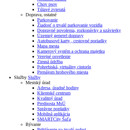
Chov psov
Túlavé zvieratá
Doprava, ostatné
Parkovanie
Žiadosť o trvalé parkovanie vozidla
Dopravné povolenia, rozkopávky a uzávierky
Územný generel dopravy
Autobusové karty , cestovné poriadky
Mapa mesta
Kamerový systém a ochrana majetku
Verejné osvetlenie
Zimná údržba
Pohrebiská, virtuálny cintorín
Prenájom hrobového miesta
Služby
Služby
Mestský úrad
Adresa, úradné hodiny
Klientské centrum
Kvalitný úrad
Prednosta MsÚ
Správne poplatky
Mobilná aplikácia
SMARTCity Šaľa
Bývanie
Prihlásenie na trvalý pobyt