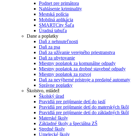
Podnet pre primátora
Nahlásenie kriminality
Mestská polícia
Mobilná aplikácia
SMARTCity Šaľa
Úradná tabuľa
Dane a poplatky
Daň z nehnuteľnosti
Daň za psa
Daň za užívanie verejného priestranstva
Daň za ubytovanie
Miestny poplatok za komunálne odpady
Miestny poplatok za drobné stavebné odpady
Miestny poplatok za rozvoj
Daň za nevýherné prístroje a predajné automaty
Správne poplatky
Školstvo, mládež
Školský úrad
Pravidlá pre prijímanie detí do jaslí
Pravidlá pre prijímanie detí do materských škôl
Pravidlá pre prijímanie detí do základných škôl
Materské školy
Základné školy a špeciálna ZŠ
Stredné školy
Umelecké školy