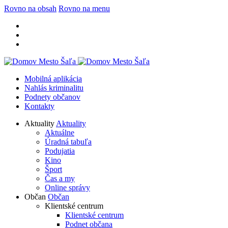
Rovno na obsah
Rovno na menu
Mobilná aplikácia
Nahlás kriminalitu
Podnety občanov
Kontakty
Aktuality
Aktuality
Aktuálne
Úradná tabuľa
Podujatia
Kino
Šport
Čas a my
Online správy
Občan
Občan
Klientské centrum
Klientské centrum
Podnet občana