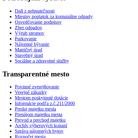
Daň z nehnuteľnosti
Miestny poplatok za komunálne odpady
Osvedčovanie podpisov
Zber odpadov
Výrub stromov
Parkovanie
Nájomné bývanie
Matričný úrad
Stavebný úrad
Sociálne a zdravotné služby
Transparentné mesto
Povinné zverejňovanie
Verejné zákazky
Mestom poskytnuté dotácie
Informácie podľa z.č.211/2000
Predaj majetku mesta
Prenájom majetku mesta
Prevod a prechod majetku
Archív výberových konaní
Správa nájomných bytov
Rozpočet mesta