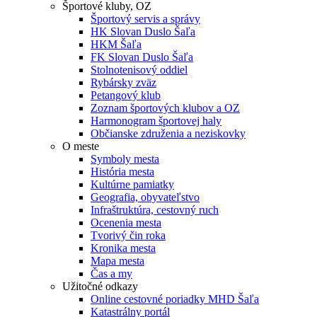
Športové kluby, OZ
Športový servis a správy
HK Slovan Duslo Šaľa
HKM Šaľa
FK Slovan Duslo Šaľa
Stolnotenisový oddiel
Rybársky zväz
Petangový klub
Zoznam športových klubov a OZ
Harmonogram športovej haly
Občianske združenia a neziskovky
O meste
Symboly mesta
História mesta
Kultúrne pamiatky
Geografia, obyvateľstvo
Infraštruktúra, cestovný ruch
Ocenenia mesta
Tvorivý čin roka
Kronika mesta
Mapa mesta
Čas a my
Užitočné odkazy
Online cestovné poriadky MHD Šaľa
Katastrálny portál