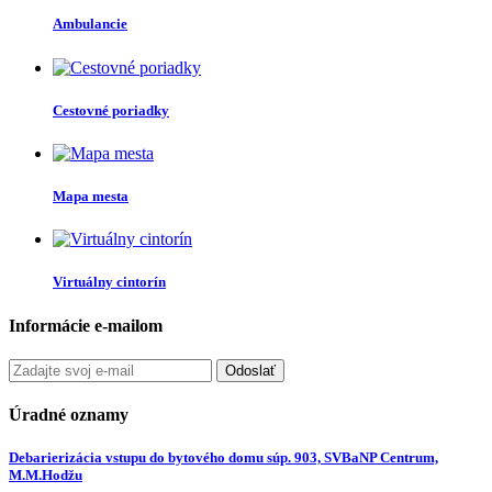
Ambulancie
Cestovné poriadky
Mapa mesta
Virtuálny cintorín
Informácie e-mailom
Odoslať
Úradné oznamy
Debarierizácia vstupu do bytového domu súp. 903, SVBaNP Centrum,
M.M.Hodžu