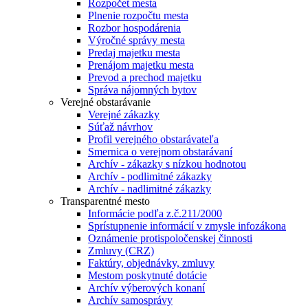
Rozpočet mesta
Plnenie rozpočtu mesta
Rozbor hospodárenia
Výročné správy mesta
Predaj majetku mesta
Prenájom majetku mesta
Prevod a prechod majetku
Správa nájomných bytov
Verejné obstarávanie
Verejné zákazky
Súťaž návrhov
Profil verejného obstarávateľa
Smernica o verejnom obstarávaní
Archív - zákazky s nízkou hodnotou
Archív - podlimitné zákazky
Archív - nadlimitné zákazky
Transparentné mesto
Informácie podľa z.č.211/2000
Sprístupnenie informácií v zmysle infozákona
Oznámenie protispoločenskej činnosti
Zmluvy (CRZ)
Faktúry, objednávky, zmluvy
Mestom poskytnuté dotácie
Archív výberových konaní
Archív samosprávy