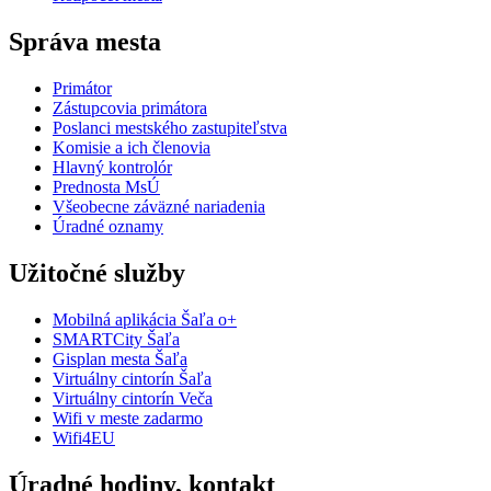
Správa mesta
Primátor
Zástupcovia primátora
Poslanci mestského zastupiteľstva
Komisie a ich členovia
Hlavný kontrolór
Prednosta MsÚ
Všeobecne záväzné nariadenia
Úradné oznamy
Užitočné služby
Mobilná aplikácia Šaľa o+
SMARTCity Šaľa
Gisplan mesta Šaľa
Virtuálny cintorín Šaľa
Virtuálny cintorín Veča
Wifi v meste zadarmo
Wifi4EU
Úradné hodiny, kontakt