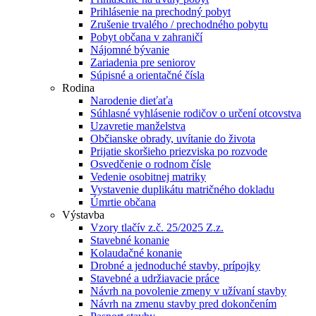
Prihlásenie na prechodný pobyt
Zrušenie trvalého / prechodného pobytu
Pobyt občana v zahraničí
Nájomné bývanie
Zariadenia pre seniorov
Súpisné a orientačné čísla
Rodina
Narodenie dieťaťa
Súhlasné vyhlásenie rodičov o určení otcovstva
Uzavretie manželstva
Občianske obrady, uvítanie do života
Prijatie skoršieho priezviska po rozvode
Osvedčenie o rodnom čísle
Vedenie osobitnej matriky
Vystavenie duplikátu matričného dokladu
Úmrtie občana
Výstavba
Vzory tlačív z.č. 25/2025 Z.z.
Stavebné konanie
Kolaudačné konanie
Drobné a jednoduché stavby, prípojky
Stavebné a udržiavacie práce
Návrh na povolenie zmeny v užívaní stavby
Návrh na zmenu stavby pred dokončením