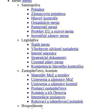
Mesto
Mesto
Samospráva
Primátor
Zástupcovia primátora
Hlavný kontrolór
Organizácie mesta
Partnerské mestá
Projekty EU a rozvoj mesta
Investičné zámery mesta
Legislatíva
Štatút mesta
Všeobecne záväzné nariadenia
Interné smernice
Strategické dokumenty
Územné plány mesta
Kompetencie hlavného kontrolóra
Zastupiteľstvo, komisie
Materiály MsZ a termíny
Uznesenia a zápisnice MsZ
Uznesenia a zápisnice komisií
Poslanci zastupiteľstva
Komisie a ich členovia
Interpelácie poslancov
Rokovací a odmeňovací poriadok
Hospodárenie