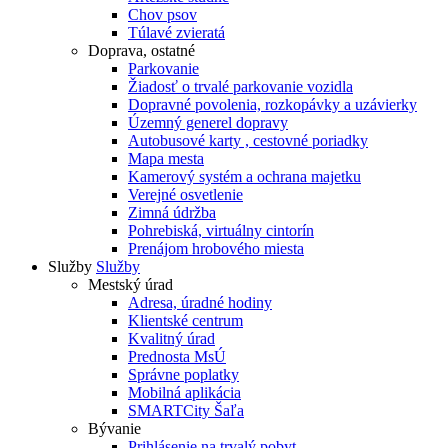
Chov psov
Túlavé zvieratá
Doprava, ostatné
Parkovanie
Žiadosť o trvalé parkovanie vozidla
Dopravné povolenia, rozkopávky a uzávierky
Územný generel dopravy
Autobusové karty , cestovné poriadky
Mapa mesta
Kamerový systém a ochrana majetku
Verejné osvetlenie
Zimná údržba
Pohrebiská, virtuálny cintorín
Prenájom hrobového miesta
Služby
Služby
Mestský úrad
Adresa, úradné hodiny
Klientské centrum
Kvalitný úrad
Prednosta MsÚ
Správne poplatky
Mobilná aplikácia
SMARTCity Šaľa
Bývanie
Prihlásenie na trvalý pobyt