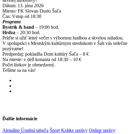
skvelej atmosféry!
Dátum:
13. júna 2026
Miesto:
FK Slovan Duslo Šaľa
Čas:
Vstup od 18:30
Program:
Bystrík & band
– 19:00 hod.
Hrdza
– 20:30 hod.
Príďte si užiť letný večer s výbornou hudbou a skvelou náladou.
V spolupráci s Mestským kultúrnym strediskom v Šali vás srdečne
pozývame!
Predpredaj: pokladňa Dom kultúry Šaľa – 8 €
Na mieste: v deň konania od 18:30 – 10 €
Počet lístkov je obmedzený.
Tešíme sa na vás!
Ďalšie informácie
Aktuálne
Úradná tabuľa
Šport
Krátke správy
Online správy