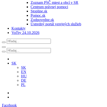
Zoznam PSČ miest a obcí v SR
Centrum právnej pomoci
Stopline.sk
Pomoc.sk
Zodpovedne.sk
Ústredný portál verejných služieb
Kontakty
Voľby 24.10.2026
SK
SK
EN
HU
DE
PL
Facebook