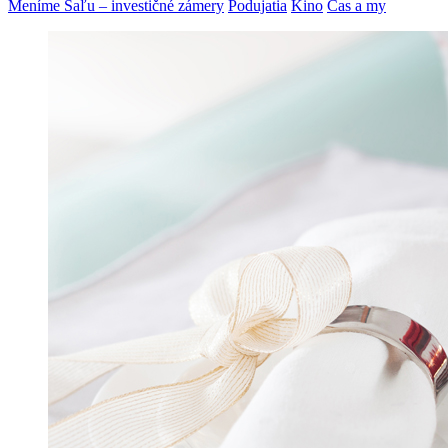
Meníme Šaľu – investičné zámery
Podujatia
Kino
Čas a my