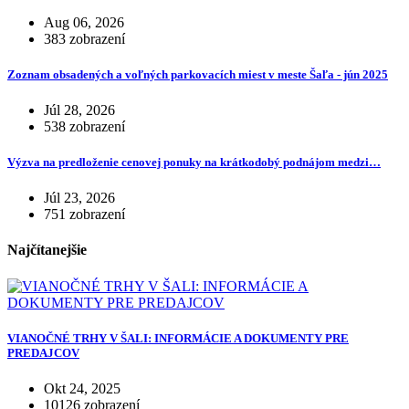
Aug 06, 2026
383 zobrazení
Zoznam obsadených a voľných parkovacích miest v meste Šaľa - jún 2025
Júl 28, 2026
538 zobrazení
Výzva na predloženie cenovej ponuky na krátkodobý podnájom medzi…
Júl 23, 2026
751 zobrazení
Najčítanejšie
VIANOČNÉ TRHY V ŠALI: INFORMÁCIE A DOKUMENTY PRE
PREDAJCOV
Okt 24, 2025
10126 zobrazení