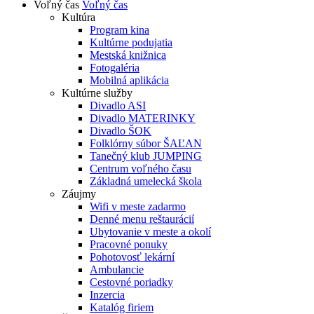
Voľný čas
Voľný čas
Kultúra
Program kina
Kultúrne podujatia
Mestská knižnica
Fotogaléria
Mobilná aplikácia
Kultúrne služby
Divadlo ASI
Divadlo MATERINKY
Divadlo ŠOK
Folklórny súbor ŠAĽAN
Tanečný klub JUMPING
Centrum voľného času
Základná umelecká škola
Záujmy
Wifi v meste zadarmo
Denné menu reštaurácií
Ubytovanie v meste a okolí
Pracovné ponuky
Pohotovosť lekární
Ambulancie
Cestovné poriadky
Inzercia
Katalóg firiem