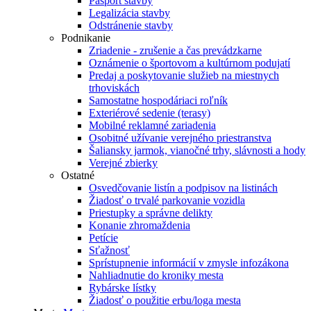
Pasport stavby
Legalizácia stavby
Odstránenie stavby
Podnikanie
Zriadenie - zrušenie a čas prevádzkarne
Oznámenie o športovom a kultúrnom podujatí
Predaj a poskytovanie služieb na miestnych
trhoviskách
Samostatne hospodáriaci roľník
Exteriérové sedenie (terasy)
Mobilné reklamné zariadenia
Osobitné užívanie verejného priestranstva
Šaliansky jarmok, vianočné trhy, slávnosti a hody
Verejné zbierky
Ostatné
Osvedčovanie listín a podpisov na listinách
Žiadosť o trvalé parkovanie vozidla
Priestupky a správne delikty
Konanie zhromaždenia
Petície
Sťažnosť
Sprístupnenie informácií v zmysle infozákona
Nahliadnutie do kroniky mesta
Rybárske lístky
Žiadosť o použitie erbu/loga mesta