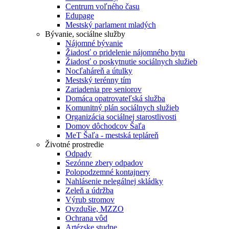
Centrum voľného času
Edupage
Mestský parlament mladých
Bývanie, sociálne služby
Nájomné bývanie
Žiadosť o pridelenie nájomného bytu
Žiadosť o poskytnutie sociálnych služieb
Nocľaháreň a útulky
Mestský terénny tím
Zariadenia pre seniorov
Domáca opatrovateľská služba
Komunitný plán sociálnych služieb
Organizácia sociálnej starostlivosti
Domov dôchodcov Šaľa
MeT Šaľa - mestská tepláreň
Životné prostredie
Odpady
Sezónne zbery odpadov
Polopodzemné kontajnery
Nahlásenie nelegálnej skládky
Zeleň a údržba
Výrub stromov
Ovzdušie, MZZO
Ochrana vôd
Artézske studne