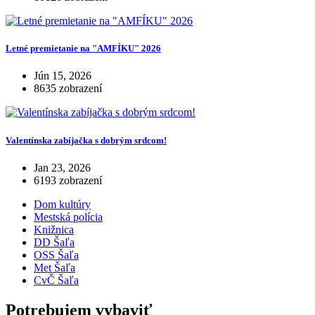
Letné premietanie na "AMFÍKU" 2026
Jún 15, 2026
8635 zobrazení
Valentínska zabíjačka s dobrým srdcom!
Jan 23, 2026
6193 zobrazení
Dom kultúry
Mestská polícia
Knižnica
DD Šaľa
OSS Šaľa
Met Šaľa
CvČ Šaľa
Potrebujem vybaviť