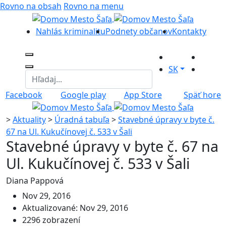
Rovno na obsah
Rovno na menu
Nahlás kriminalitu
Podnety občanov
Kontakty
SK
Facebook
Google play
App Store
Späť hore
>
Aktuality
>
Úradná tabuľa
>
Stavebné úpravy v byte č.
67 na Ul. Kukučínovej č. 533 v Šali
Stavebné úpravy v byte č. 67 na
Ul. Kukučínovej č. 533 v Šali
Diana Pappová
Nov 29, 2016
Aktualizované: Nov 29, 2016
2296 zobrazení