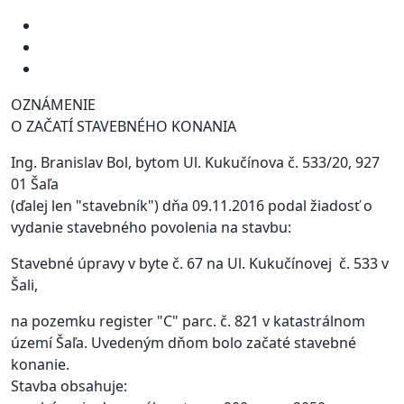
OZNÁMENIE
O ZAČATÍ STAVEBNÉHO KONANIA
Ing. Branislav Bol, bytom Ul. Kukučínova č. 533/20, 927
01 Šaľa
(ďalej len "stavebník") dňa 09.11.2016 podal žiadosť o
vydanie stavebného povolenia na stavbu:
Stavebné úpravy v byte č. 67 na Ul. Kukučínovej č. 533 v
Šali,
na pozemku register "C" parc. č. 821 v katastrálnom
území Šaľa. Uvedeným dňom bolo začaté stavebné
konanie.
Stavba obsahuje: