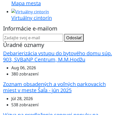
Mapa mesta
Virtuálny cintorín
Informácie e-mailom
Odoslať
Úradné oznamy
Debarierizácia vstupu do bytového domu súp.
903, SVBaNP Centrum, M.M.Hodžu
Aug 06, 2026
380 zobrazení
Zoznam obsadených a voľných parkovacích
miest v meste Šaľa - jún 2025
Júl 28, 2026
538 zobrazení
Výzva na predloženie cenovej ponuky na