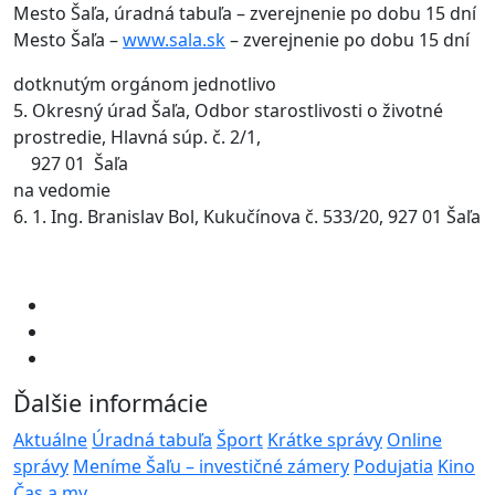
Mesto Šaľa, úradná tabuľa – zverejnenie po dobu 15 dní
Mesto Šaľa –
www.sala.sk
– zverejnenie po dobu 15 dní
dotknutým orgánom jednotlivo
5. Okresný úrad Šaľa, Odbor starostlivosti o životné
prostredie, Hlavná súp. č. 2/1,
927 01 Šaľa
na vedomie
6. 1. Ing. Branislav Bol, Kukučínova č. 533/20, 927 01 Šaľa
Ďalšie informácie
Aktuálne
Úradná tabuľa
Šport
Krátke správy
Online
správy
Meníme Šaľu – investičné zámery
Podujatia
Kino
Čas a my