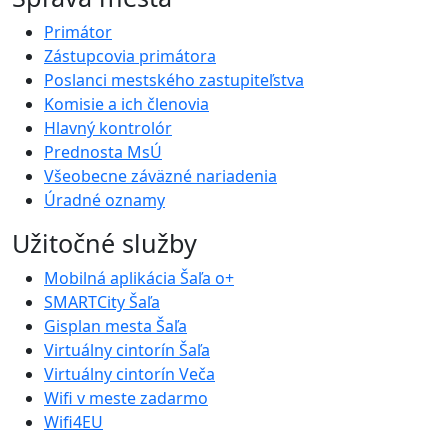
Primátor
Zástupcovia primátora
Poslanci mestského zastupiteľstva
Komisie a ich členovia
Hlavný kontrolór
Prednosta MsÚ
Všeobecne záväzné nariadenia
Úradné oznamy
Užitočné služby
Mobilná aplikácia Šaľa o+
SMARTCity Šaľa
Gisplan mesta Šaľa
Virtuálny cintorín Šaľa
Virtuálny cintorín Veča
Wifi v meste zadarmo
Wifi4EU