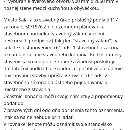
- vybúranie dverového otvoru 900 mm x 2050 mm v
nosnej stene medzi kuchyňou a obývačkou.
Mesto Šaľa, ako stavebný úrad príslušný podľa § 117
zákona č. 50/1976 Zb. o územnom plánovaní a
stavebnom poriadku (stavebný zákon) v znení
neskorších predpisov (ďalej len "stavebný zákon"), v
súlade s ustanovením § 61 ods. 1 stavebného zákona
oznamuje začatie stavebného konania. Keďže pomery
staveniska sú mu dobre známe a žiadosť poskytuje
dostatočný podklad pre riadne a spoľahlivé posúdenie
navrhovanej stavby, upúšťa v zmysle § 61 ods. 2
stavebného zákona od ústneho pojednávania a
miestneho zisťovania.
Účastníci konania môžu svoje námietky a pripomienky
podať do
7 pracovných dní odo dňa doručenia tohto oznámenia,
inak sa na ne nebude prihliadať.
V rovnakej lehote môžu oznámiť svoje stanovisko