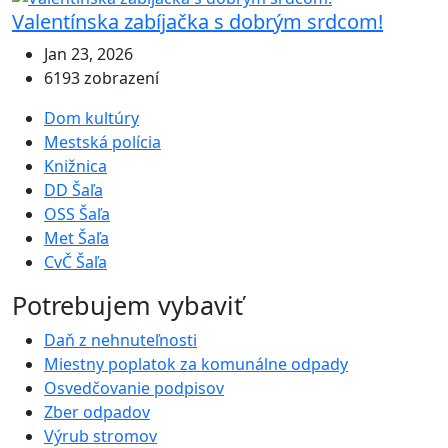
Valentínska zabíjačka s dobrým srdcom!
Jan 23, 2026
6193 zobrazení
Dom kultúry
Mestská polícia
Knižnica
DD Šaľa
OSS Šaľa
Met Šaľa
CvČ Šaľa
Potrebujem vybaviť
Daň z nehnuteľnosti
Miestny poplatok za komunálne odpady
Osvedčovanie podpisov
Zber odpadov
Výrub stromov