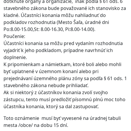
dotknuté orgány a organizácie, inak podľa § 61 ods. 6
stavebného zákona bude považované ich stanovisko za
kladné. Účastníci konania môžu nahliadnuť do
podkladov rozhodnutia (Mesto Šaľa, úradné dni
Po:8.00-15.00,St: 8.00-16.30, Pi:8.00-14.00).
Poučenie:
Účastníci konania sa môžu pred vydaním rozhodnutia
vyjadriť k jeho podkladom, prípadne navrhnúť ich
doplnenie.
K pripomienkam a námietkam, ktoré boli alebo mohli
byť uplatnené v územnom konaní alebo pri
prejednávaní územného plánu zóny sa podľa § 61 ods. 1
stavebného zákona nebude prihliadať.
Ak si niektorý z účastníkov konania zvolí svojho
zástupcu, tento musí predložiť písomnú plnú moc toho
účastníka konania, ktorý sa dal zastupovať.
Toto oznámenie musí byť vyvesené na úradnej tabuli
mesta /obce/ na dobu 15 dní.