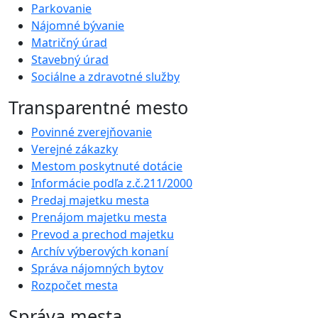
Parkovanie
Nájomné bývanie
Matričný úrad
Stavebný úrad
Sociálne a zdravotné služby
Transparentné mesto
Povinné zverejňovanie
Verejné zákazky
Mestom poskytnuté dotácie
Informácie podľa z.č.211/2000
Predaj majetku mesta
Prenájom majetku mesta
Prevod a prechod majetku
Archív výberových konaní
Správa nájomných bytov
Rozpočet mesta
Správa mesta