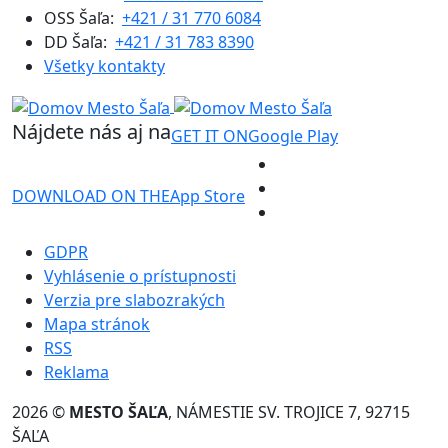
OSS Šaľa:
+421 / 31 770 6084
DD Šaľa:
+421 / 31 783 8390
Všetky kontakty
Nájdete nás aj na
GET IT ON
Google Play
DOWNLOAD ON THE
App Store
GDPR
Vyhlásenie o prístupnosti
Verzia pre slabozrakých
Mapa stránok
RSS
Reklama
2026 ©
MESTO ŠAĽA
, NÁMESTIE SV. TROJICE 7, 92715
ŠAĽA