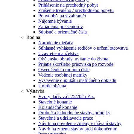
Prihlásenie na prechodný pobyt
Zrušenie trvalého / prechodného pobytu
Pobyt občana v zahraničí
Nájomné bývanie
Zariadenia pre seniorov
Súpisné a orientačné čísla
Rodina
Narodenie dieťaťa
Súhlasné vyhlásenie rodičov o určení otcovstva
Uzavretie manželstva
Občianske obrady, uvítanie do života
Prijatie skoršieho priezviska po rozvode
Osvedčenie o rodnom čísle
Vedenie osobitnej matriky
Vystavenie duplikátu matričného dokladu
Úmrtie občana
Výstavba
Vzory tlačív z.č. 25/2025 Z.z.
Stavebné konanie
Kolaudačné konanie
Drobné a jednoduché stavby, prípojky
Stavebné a udržiavacie práce
Návrh na povolenie zmeny v užívaní stavby
Návrh na zmenu stavby pred dokončením