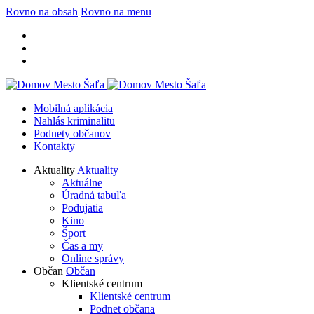
Rovno na obsah
Rovno na menu
Mobilná aplikácia
Nahlás kriminalitu
Podnety občanov
Kontakty
Aktuality
Aktuality
Aktuálne
Úradná tabuľa
Podujatia
Kino
Šport
Čas a my
Online správy
Občan
Občan
Klientské centrum
Klientské centrum
Podnet občana