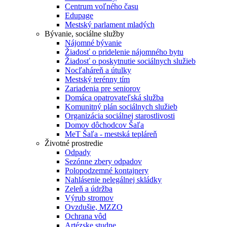
Centrum voľného času
Edupage
Mestský parlament mladých
Bývanie, sociálne služby
Nájomné bývanie
Žiadosť o pridelenie nájomného bytu
Žiadosť o poskytnutie sociálnych služieb
Nocľaháreň a útulky
Mestský terénny tím
Zariadenia pre seniorov
Domáca opatrovateľská služba
Komunitný plán sociálnych služieb
Organizácia sociálnej starostlivosti
Domov dôchodcov Šaľa
MeT Šaľa - mestská tepláreň
Životné prostredie
Odpady
Sezónne zbery odpadov
Polopodzemné kontajnery
Nahlásenie nelegálnej skládky
Zeleň a údržba
Výrub stromov
Ovzdušie, MZZO
Ochrana vôd
Artézske studne