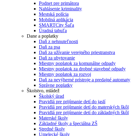
Podnet pre primátora
Nahlásenie kriminality
Mestská polícia
Mobilná aplikácia
SMARTCity Šaľa
Úradná tabuľa
Dane a poplatky
Daň z nehnuteľnosti
Daň za psa
Daň za užívanie verejného priestranstva
Daň za ubytovanie
Miestny poplatok za komunálne odpady
Miestny poplatok za drobné stavebné odpady
Miestny poplatok za rozvoj
Daň za nevýherné prístroje a predajné automaty
Správne poplatky
Školstvo, mládež
Školský úrad
Pravidlá pre prijímanie detí do jaslí
Pravidlá pre prijímanie detí do materských škôl
Pravidlá pre prijímanie detí do základných škôl
Materské školy
Základné školy a špeciálna ZŠ
Stredné školy
Umelecké školy