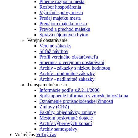
Plnenie rozpočtu mesta
Rozbor hospodárenia
Výročné správy mesta
Predaj majetku mesta
Prenájom majetku mesta
Prevod a prechod majetku
Správa nájomných bytov
Verejné obstarávanie
Verejné zákazky
Súťaž návrhov
Profil verejného obstarávateľa
Smernica o verejnom obstarávaní
Archív - zákazky s nízkou hodnotou
Archív - podlimitné zákazky
Archív - nadlimitné zákazky
Transparentné mesto
Informácie podľa z.č.211/2000
Sprístupnenie informácií v zmysle infozákona
Oznámenie protispoločenskej činnosti
Zmluvy (CRZ)
Faktúry, objednávky, zmluvy
Mestom poskytnuté dotácie
Archív výberových konaní
Archív samosprávy
Voľný čas
Voľný čas