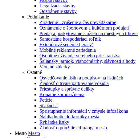
Pasport stavby
Legalizácia stavby
Odstránenie stavby
Podnikanie
Zriadenie - zrušenie a čas prevádzkarne
Oznámenie o športovom a kultúrnom podujatí
Predaj a poskytovanie služieb na miestnych trhovi
Samostatne hospodáriaci roľník
Exteriérové sedenie (terasy)
Mobilné reklamné zariadenia
Osobitné užívanie verejného priestranstva
Šaliansky jarmok, vianočné trhy, slávnosti a hody
Verejné zbierky
Ostatné
Osvedčovanie listín a podpisov na listinách
Žiadosť o trvalé parkovanie vozidla
Priestupky a správne delikty
Konanie zhromaždenia
Petície
Sťažnosť
Sprístupnenie informácií v zmysle infozákona
Nahliadnutie do kroniky mesta
Rybárske lístky
Žiadosť o použitie erbu/loga mesta
Mesto
Mesto