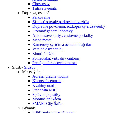
Chov psov
Túlavé zvieratá
Doprava, ostatné
Parkovanie
Žiadosť o trvalé parkovanie vozidla
Dopravné povolenia, rozkopávky a uzávierky
Územný generel dopravy
Autobusové karty , cestovné poriadky
Mapa mesta
Kamerový systém a ochrana majetku
Verejné osvetlenie
Zimná údržba
Pohrebiská, virtuálny cintorín
Prenájom hrobového miesta
Služby
Služby
Mestský úrad
Adresa, úradné hodiny
Klientské centrum
Kvalitný úrad
Prednosta MsÚ
Správne poplatky
Mobilná aplikácia
SMARTCity Šaľa
Bývanie
Prihlásenie na trvalý pobyt