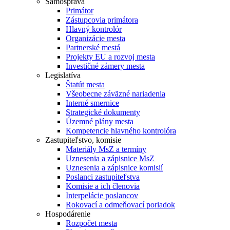
Samospráva
Primátor
Zástupcovia primátora
Hlavný kontrolór
Organizácie mesta
Partnerské mestá
Projekty EU a rozvoj mesta
Investičné zámery mesta
Legislatíva
Štatút mesta
Všeobecne záväzné nariadenia
Interné smernice
Strategické dokumenty
Územné plány mesta
Kompetencie hlavného kontrolóra
Zastupiteľstvo, komisie
Materiály MsZ a termíny
Uznesenia a zápisnice MsZ
Uznesenia a zápisnice komisií
Poslanci zastupiteľstva
Komisie a ich členovia
Interpelácie poslancov
Rokovací a odmeňovací poriadok
Hospodárenie
Rozpočet mesta