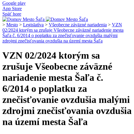
Google play
App Store
Späť hore
>
Mesto
>
Legislatíva
>
Všeobecne záväzné nariadenia
>
VZN
02/2024 ktorým sa zrušuje Všeobecne záväzné nariadenie mesta
Šaľa č. 6/2014 o poplatku za znečisťovanie ovzdušia malými
zdrojmi znečisťovania ovzdušia na území mesta Šaľa
VZN 02/2024 ktorým sa
zrušuje Všeobecne záväzné
nariadenie mesta Šaľa č.
6/2014 o poplatku za
znečisťovanie ovzdušia malými
zdrojmi znečisťovania ovzdušia
na území mesta Šaľa