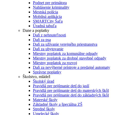
Podnet pre primátora
Nahlásenie kriminality
Mestská polícia
Mobilná aplikácia
SMARTCity Šaľa
Úradná tabuľa
Dane a poplatky
Daň z nehnuteľnosti
Daň za psa
Daň za užívanie verejného priestranstva
Daň za ubytovanie
Miestny poplatok za komunálne odpady
Miestny poplatok za drobné stavebné odpady
Miestny poplatok za rozvoj
Daň za nevýherné prístroje a predajné automaty
Správne poplatky
Školstvo, mládež
Školský úrad
Pravidlá pre prijímanie detí do jaslí
Pravidlá pre prijímanie detí do materských škôl
Pravidlá pre prijímanie detí do základných škôl
Materské školy
Základné školy a špeciálna ZŠ
Stredné školy
Umelecké školy