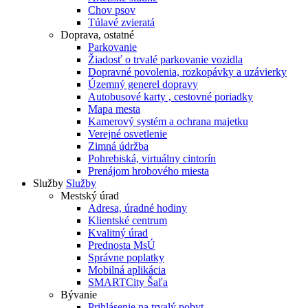
Chov psov
Túlavé zvieratá
Doprava, ostatné
Parkovanie
Žiadosť o trvalé parkovanie vozidla
Dopravné povolenia, rozkopávky a uzávierky
Územný generel dopravy
Autobusové karty , cestovné poriadky
Mapa mesta
Kamerový systém a ochrana majetku
Verejné osvetlenie
Zimná údržba
Pohrebiská, virtuálny cintorín
Prenájom hrobového miesta
Služby
Služby
Mestský úrad
Adresa, úradné hodiny
Klientské centrum
Kvalitný úrad
Prednosta MsÚ
Správne poplatky
Mobilná aplikácia
SMARTCity Šaľa
Bývanie
Prihlásenie na trvalý pobyt