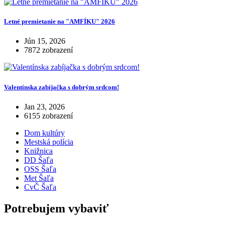
Letné premietanie na "AMFÍKU" 2026
Jún 15, 2026
7872 zobrazení
Valentínska zabíjačka s dobrým srdcom!
Jan 23, 2026
6155 zobrazení
Dom kultúry
Mestská polícia
Knižnica
DD Šaľa
OSS Šaľa
Met Šaľa
CvČ Šaľa
Potrebujem vybaviť