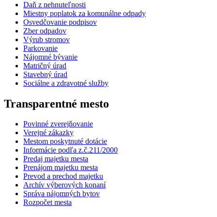
Daň z nehnuteľnosti
Miestny poplatok za komunálne odpady
Osvedčovanie podpisov
Zber odpadov
Výrub stromov
Parkovanie
Nájomné bývanie
Matričný úrad
Stavebný úrad
Sociálne a zdravotné služby
Transparentné mesto
Povinné zverejňovanie
Verejné zákazky
Mestom poskytnuté dotácie
Informácie podľa z.č.211/2000
Predaj majetku mesta
Prenájom majetku mesta
Prevod a prechod majetku
Archív výberových konaní
Správa nájomných bytov
Rozpočet mesta