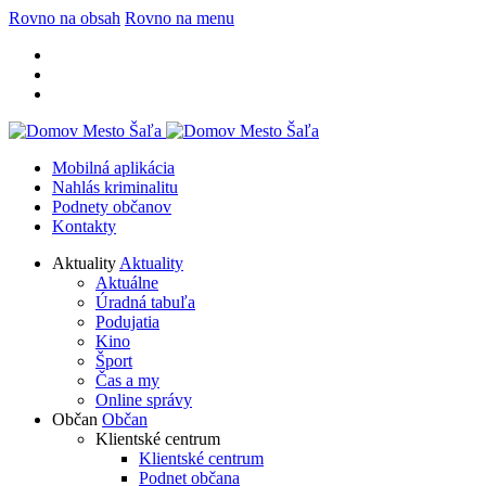
Rovno na obsah
Rovno na menu
Mobilná aplikácia
Nahlás kriminalitu
Podnety občanov
Kontakty
Aktuality
Aktuality
Aktuálne
Úradná tabuľa
Podujatia
Kino
Šport
Čas a my
Online správy
Občan
Občan
Klientské centrum
Klientské centrum
Podnet občana