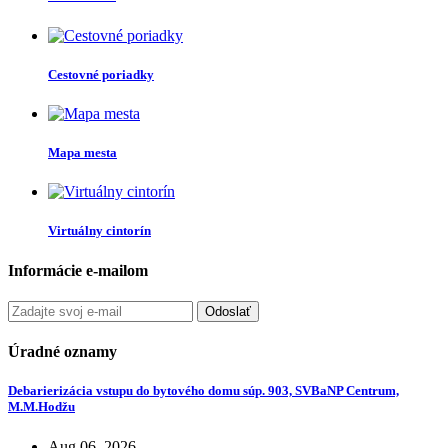
Cestovné poriadky
Mapa mesta
Virtuálny cintorín
Informácie e-mailom
Odoslať
Úradné oznamy
Debarierizácia vstupu do bytového domu súp. 903, SVBaNP Centrum,
M.M.Hodžu
Aug 06, 2026