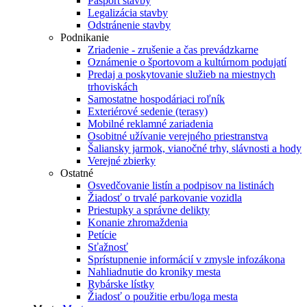
Pasport stavby
Legalizácia stavby
Odstránenie stavby
Podnikanie
Zriadenie - zrušenie a čas prevádzkarne
Oznámenie o športovom a kultúrnom podujatí
Predaj a poskytovanie služieb na miestnych
trhoviskách
Samostatne hospodáriaci roľník
Exteriérové sedenie (terasy)
Mobilné reklamné zariadenia
Osobitné užívanie verejného priestranstva
Šaliansky jarmok, vianočné trhy, slávnosti a hody
Verejné zbierky
Ostatné
Osvedčovanie listín a podpisov na listinách
Žiadosť o trvalé parkovanie vozidla
Priestupky a správne delikty
Konanie zhromaždenia
Petície
Sťažnosť
Sprístupnenie informácií v zmysle infozákona
Nahliadnutie do kroniky mesta
Rybárske lístky
Žiadosť o použitie erbu/loga mesta