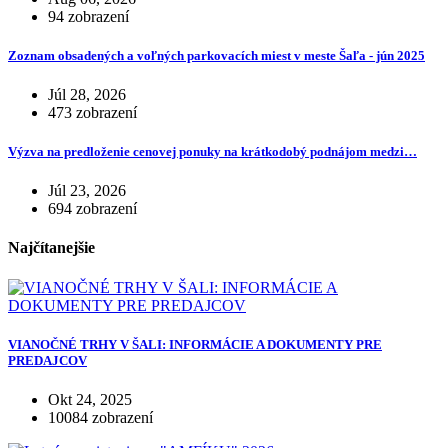
94 zobrazení
Zoznam obsadených a voľných parkovacích miest v meste Šaľa - jún 2025
Júl 28, 2026
473 zobrazení
Výzva na predloženie cenovej ponuky na krátkodobý podnájom medzi…
Júl 23, 2026
694 zobrazení
Najčítanejšie
VIANOČNÉ TRHY V ŠALI: INFORMÁCIE A DOKUMENTY PRE
PREDAJCOV
Okt 24, 2025
10084 zobrazení