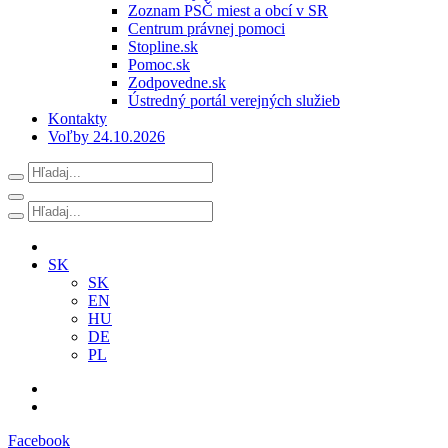
Zoznam PSČ miest a obcí v SR
Centrum právnej pomoci
Stopline.sk
Pomoc.sk
Zodpovedne.sk
Ústredný portál verejných služieb
Kontakty
Voľby 24.10.2026
SK
SK
EN
HU
DE
PL
Facebook