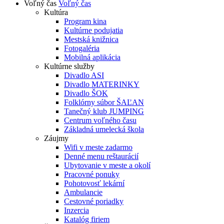
Voľný čas
Voľný čas
Kultúra
Program kina
Kultúrne podujatia
Mestská knižnica
Fotogaléria
Mobilná aplikácia
Kultúrne služby
Divadlo ASI
Divadlo MATERINKY
Divadlo ŠOK
Folklórny súbor ŠAĽAN
Tanečný klub JUMPING
Centrum voľného času
Základná umelecká škola
Záujmy
Wifi v meste zadarmo
Denné menu reštaurácií
Ubytovanie v meste a okolí
Pracovné ponuky
Pohotovosť lekární
Ambulancie
Cestovné poriadky
Inzercia
Katalóg firiem