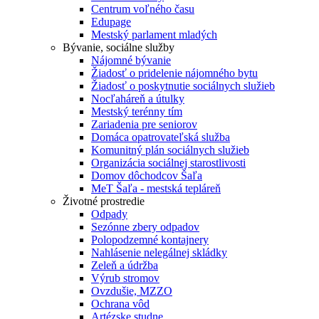
Centrum voľného času
Edupage
Mestský parlament mladých
Bývanie, sociálne služby
Nájomné bývanie
Žiadosť o pridelenie nájomného bytu
Žiadosť o poskytnutie sociálnych služieb
Nocľaháreň a útulky
Mestský terénny tím
Zariadenia pre seniorov
Domáca opatrovateľská služba
Komunitný plán sociálnych služieb
Organizácia sociálnej starostlivosti
Domov dôchodcov Šaľa
MeT Šaľa - mestská tepláreň
Životné prostredie
Odpady
Sezónne zbery odpadov
Polopodzemné kontajnery
Nahlásenie nelegálnej skládky
Zeleň a údržba
Výrub stromov
Ovzdušie, MZZO
Ochrana vôd
Artézske studne