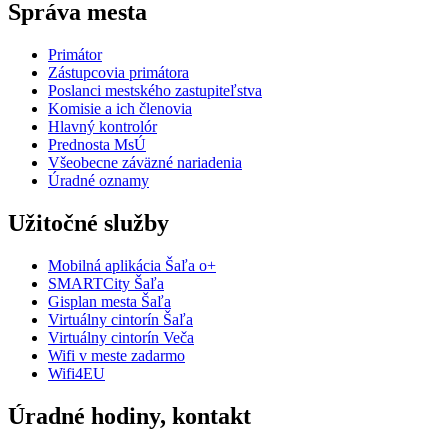
Správa mesta
Primátor
Zástupcovia primátora
Poslanci mestského zastupiteľstva
Komisie a ich členovia
Hlavný kontrolór
Prednosta MsÚ
Všeobecne záväzné nariadenia
Úradné oznamy
Užitočné služby
Mobilná aplikácia Šaľa o+
SMARTCity Šaľa
Gisplan mesta Šaľa
Virtuálny cintorín Šaľa
Virtuálny cintorín Veča
Wifi v meste zadarmo
Wifi4EU
Úradné hodiny, kontakt