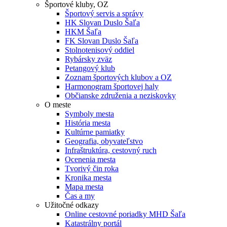
Športové kluby, OZ
Športový servis a správy
HK Slovan Duslo Šaľa
HKM Šaľa
FK Slovan Duslo Šaľa
Stolnotenisový oddiel
Rybársky zväz
Petangový klub
Zoznam športových klubov a OZ
Harmonogram športovej haly
Občianske združenia a neziskovky
O meste
Symboly mesta
História mesta
Kultúrne pamiatky
Geografia, obyvateľstvo
Infraštruktúra, cestovný ruch
Ocenenia mesta
Tvorivý čin roka
Kronika mesta
Mapa mesta
Čas a my
Užitočné odkazy
Online cestovné poriadky MHD Šaľa
Katastrálny portál