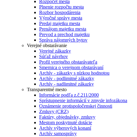
Rozpočet mesta
Plnenie rozpočtu mesta
Rozbor hospodárenia
Výročné správy mesta
Predaj majetku mesta
Prenájom majetku mesta
Prevod a prechod majetku
Správa nájomných bytov
Verejné obstarávanie
Verejné zákazky
Súťaž návrhov
Profil verejného obstarávateľa
Smernica o verejnom obstarávaní
Archív - zákazky s nízkou hodnotou
Archív - podlimitné zákazky
Archív - nadlimitné zákazky
Transparentné mesto
Informácie podľa z.č.211/2000
Sprístupnenie informácií v zmysle infozákona
Oznámenie protispoločenskej činnosti
Zmluvy (CRZ)
Faktúry, objednávky, zmluvy
Mestom poskytnuté dotácie
Archív výberových konaní
Archív samosprávy