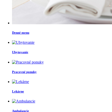
Denné menu
Ubytovanie
Pracovné ponuky
Lekárne
Ambulancie