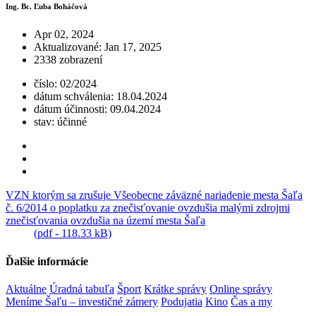
Ing. Bc. Ľuba Boháčová
Apr 02, 2024
Aktualizované: Jan 17, 2025
2338 zobrazení
číslo: 02/2024
dátum schválenia: 18.04.2024
dátum účinnosti: 09.04.2024
stav: účinné
VZN ktorým sa zrušuje Všeobecne záväzné nariadenie mesta Šaľa
č. 6/2014 o poplatku za znečisťovanie ovzdušia malými zdrojmi
znečisťovania ovzdušia na území mesta Šaľa
(pdf - 118.33 kB)
Ďalšie informácie
Aktuálne
Úradná tabuľa
Šport
Krátke správy
Online správy
Meníme Šaľu – investičné zámery
Podujatia
Kino
Čas a my