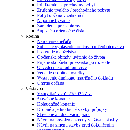
Prihlásenie na prechodný pobyt
Zrušenie trvalého / prechodného pobytu
Pobyt občana v zahraničí
Nájomné bývanie
Zariadenia pre seniorov
Súpisné a orientačné čísla
Rodina
Narodenie dieťaťa
Súhlasné vyhlásenie rodičov o určení otcovstva
Uzavretie manželstva
Občianske obrady, uvítanie do života
Prijatie skoršieho priezviska po rozvode
Osvedčenie o rodnom čísle
Vedenie osobitnej matriky
Vystavenie duplikátu matričného dokladu
Úmrtie občana
Výstavba
Vzory tlačív z.č. 25/2025 Z.z.
Stavebné konanie
Kolaudačné konanie
Drobné a jednoduché stavby, prípojky
Stavebné a udržiavacie práce
Návrh na povolenie zmeny v užívaní stavby
Návrh na zmenu stavby pred dokončením