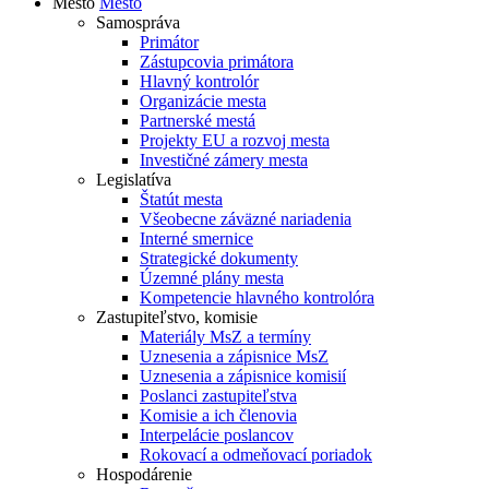
Mesto
Mesto
Samospráva
Primátor
Zástupcovia primátora
Hlavný kontrolór
Organizácie mesta
Partnerské mestá
Projekty EU a rozvoj mesta
Investičné zámery mesta
Legislatíva
Štatút mesta
Všeobecne záväzné nariadenia
Interné smernice
Strategické dokumenty
Územné plány mesta
Kompetencie hlavného kontrolóra
Zastupiteľstvo, komisie
Materiály MsZ a termíny
Uznesenia a zápisnice MsZ
Uznesenia a zápisnice komisií
Poslanci zastupiteľstva
Komisie a ich členovia
Interpelácie poslancov
Rokovací a odmeňovací poriadok
Hospodárenie