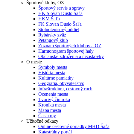
Športové kluby, OZ
Športový servis a správy
HK Slovan Duslo Šaľa
HKM Šaľa
FK Slovan Duslo Šaľa
Stolnotenisový oddiel
Rybársky zväz
Petangový klub
Zoznam športových klubov a OZ
Harmonogram športovej haly
Občianske združenia a neziskovky
O meste
Symboly mesta
História mesta
Kultúrne pamiatky
Geografia, obyvateľstvo
Infraštruktúra, cestovný ruch
Ocenenia mesta
Tvorivý čin roka
Kronika mesta
Mapa mesta
Čas a my
Užitočné odkazy
Online cestovné poriadky MHD Šaľa
Katastrálny portál