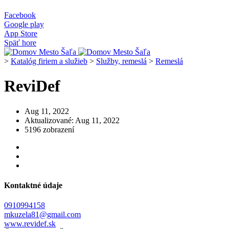
Facebook
Google play
App Store
Späť hore
>
Katalóg firiem a služieb
>
Služby, remeslá
>
Remeslá
ReviDef
Aug 11, 2022
Aktualizované: Aug 11, 2022
5196 zobrazení
Kontaktné údaje
0910994158
mkuzela81@gmail.com
www.revidef.sk