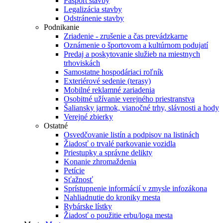
Pasport stavby
Legalizácia stavby
Odstránenie stavby
Podnikanie
Zriadenie - zrušenie a čas prevádzkarne
Oznámenie o športovom a kultúrnom podujatí
Predaj a poskytovanie služieb na miestnych
trhoviskách
Samostatne hospodáriaci roľník
Exteriérové sedenie (terasy)
Mobilné reklamné zariadenia
Osobitné užívanie verejného priestranstva
Šaliansky jarmok, vianočné trhy, slávnosti a hody
Verejné zbierky
Ostatné
Osvedčovanie listín a podpisov na listinách
Žiadosť o trvalé parkovanie vozidla
Priestupky a správne delikty
Konanie zhromaždenia
Petície
Sťažnosť
Sprístupnenie informácií v zmysle infozákona
Nahliadnutie do kroniky mesta
Rybárske lístky
Žiadosť o použitie erbu/loga mesta