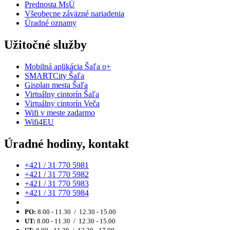
Prednosta MsÚ
Všeobecne záväzné nariadenia
Úradné oznamy
Užitočné služby
Mobilná aplikácia Šaľa o+
SMARTCity Šaľa
Gisplan mesta Šaľa
Virtuálny cintorín Šaľa
Virtuálny cintorín Veča
Wifi v meste zadarmo
Wifi4EU
Úradné hodiny, kontakt
+421 / 31 770 5981
+421 / 31 770 5982
+421 / 31 770 5983
+421 / 31 770 5984
PO:
8.00 - 11.30 / 12.30 - 15.00
UT:
8.00 - 11.30 / 12.30 - 15.00