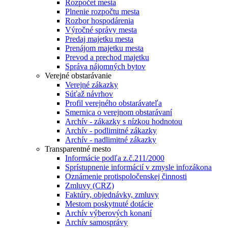
Rozpočet mesta
Plnenie rozpočtu mesta
Rozbor hospodárenia
Výročné správy mesta
Predaj majetku mesta
Prenájom majetku mesta
Prevod a prechod majetku
Správa nájomných bytov
Verejné obstarávanie
Verejné zákazky
Súťaž návrhov
Profil verejného obstarávateľa
Smernica o verejnom obstarávaní
Archív - zákazky s nízkou hodnotou
Archív - podlimitné zákazky
Archív - nadlimitné zákazky
Transparentné mesto
Informácie podľa z.č.211/2000
Sprístupnenie informácií v zmysle infozákona
Oznámenie protispoločenskej činnosti
Zmluvy (CRZ)
Faktúry, objednávky, zmluvy
Mestom poskytnuté dotácie
Archív výberových konaní
Archív samosprávy