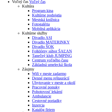
Voľný čas
Voľný čas
Kultúra
Program kina
Kultúrne podujatia
Mestská knižnica
Fotogaléria
Mobilná aplikácia
Kultúrne služby
Divadlo ASI
Divadlo MATERINKY
Divadlo ŠOK
Folklórny súbor ŠAĽAN
Tanečný klub JUMPING
Centrum voľného času
Základná umelecká škola
Záujmy
Wifi v meste zadarmo
Denné menu reštaurácií
Ubytovanie v meste a okolí
Pracovné ponuky
Pohotovosť lekární
Ambulancie
Cestovné poriadky
Inzercia
Katalóg firiem