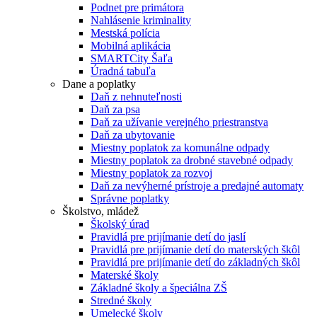
Podnet pre primátora
Nahlásenie kriminality
Mestská polícia
Mobilná aplikácia
SMARTCity Šaľa
Úradná tabuľa
Dane a poplatky
Daň z nehnuteľnosti
Daň za psa
Daň za užívanie verejného priestranstva
Daň za ubytovanie
Miestny poplatok za komunálne odpady
Miestny poplatok za drobné stavebné odpady
Miestny poplatok za rozvoj
Daň za nevýherné prístroje a predajné automaty
Správne poplatky
Školstvo, mládež
Školský úrad
Pravidlá pre prijímanie detí do jaslí
Pravidlá pre prijímanie detí do materských škôl
Pravidlá pre prijímanie detí do základných škôl
Materské školy
Základné školy a špeciálna ZŠ
Stredné školy
Umelecké školy