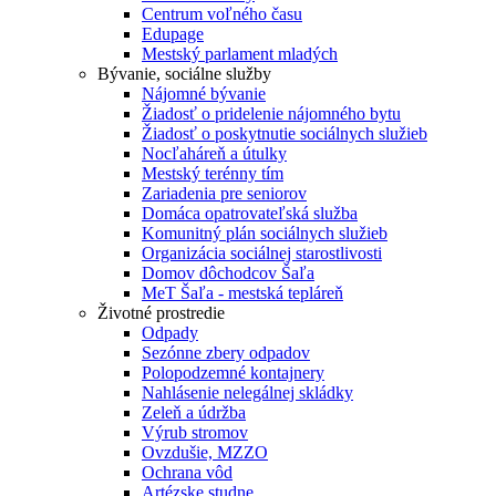
Centrum voľného času
Edupage
Mestský parlament mladých
Bývanie, sociálne služby
Nájomné bývanie
Žiadosť o pridelenie nájomného bytu
Žiadosť o poskytnutie sociálnych služieb
Nocľaháreň a útulky
Mestský terénny tím
Zariadenia pre seniorov
Domáca opatrovateľská služba
Komunitný plán sociálnych služieb
Organizácia sociálnej starostlivosti
Domov dôchodcov Šaľa
MeT Šaľa - mestská tepláreň
Životné prostredie
Odpady
Sezónne zbery odpadov
Polopodzemné kontajnery
Nahlásenie nelegálnej skládky
Zeleň a údržba
Výrub stromov
Ovzdušie, MZZO
Ochrana vôd
Artézske studne