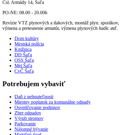
Čsl. Armády 14, Šaľa
PO-NE: 08.00 - 20.00h
Revízie VTZ plynových a tlakových, montáž plyn. sporákov,
výmena a pretesnenie armatúr, výmena plynových hadíc atď.
Dom kultúry
Mestská polícia
Knižnica
DD Šaľa
OSS Šaľa
Met Šaľa
CvČ Šaľa
Potrebujem vybaviť
Daň z nehnuteľnosti
Miestny poplatok za komunálne odpady
Osvedčovanie podpisov
Zber odpadov
Výrub stromov
Parkovanie
Nájomné bývanie
Matričný úrad