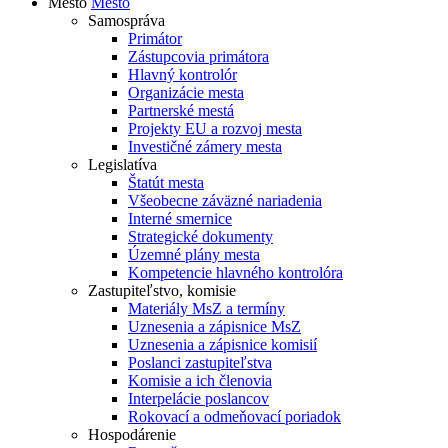
Mesto
Mesto
Samospráva
Primátor
Zástupcovia primátora
Hlavný kontrolór
Organizácie mesta
Partnerské mestá
Projekty EU a rozvoj mesta
Investičné zámery mesta
Legislatíva
Štatút mesta
Všeobecne záväzné nariadenia
Interné smernice
Strategické dokumenty
Územné plány mesta
Kompetencie hlavného kontrolóra
Zastupiteľstvo, komisie
Materiály MsZ a termíny
Uznesenia a zápisnice MsZ
Uznesenia a zápisnice komisií
Poslanci zastupiteľstva
Komisie a ich členovia
Interpelácie poslancov
Rokovací a odmeňovací poriadok
Hospodárenie