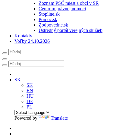
Zoznam PSČ miest a obcí v SR
Centrum právnej pomoci
Stopline.sk
Pomoc.sk
Zodpovedne.sk
Ústredný portál verejných služieb
Kontakty
Voľby 24.10.2026
SK
SK
EN
HU
DE
PL
Powered by
Translate