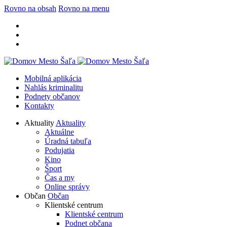
Rovno na obsah
Rovno na menu
Mobilná aplikácia
Nahlás kriminalitu
Podnety občanov
Kontakty
Aktuality
Aktuality
Aktuálne
Úradná tabuľa
Podujatia
Kino
Šport
Čas a my
Online správy
Občan
Občan
Klientské centrum
Klientské centrum
Podnet občana