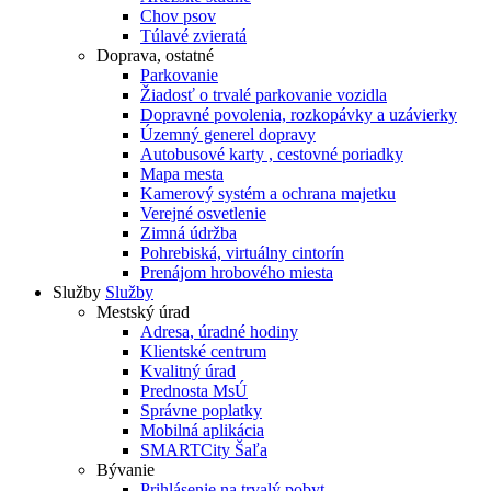
Chov psov
Túlavé zvieratá
Doprava, ostatné
Parkovanie
Žiadosť o trvalé parkovanie vozidla
Dopravné povolenia, rozkopávky a uzávierky
Územný generel dopravy
Autobusové karty , cestovné poriadky
Mapa mesta
Kamerový systém a ochrana majetku
Verejné osvetlenie
Zimná údržba
Pohrebiská, virtuálny cintorín
Prenájom hrobového miesta
Služby
Služby
Mestský úrad
Adresa, úradné hodiny
Klientské centrum
Kvalitný úrad
Prednosta MsÚ
Správne poplatky
Mobilná aplikácia
SMARTCity Šaľa
Bývanie
Prihlásenie na trvalý pobyt