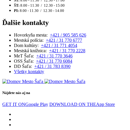
ST:
8.00 - 11.30 / 12.30 - 17.00
ŠT:
8.00 - 11.30 / 12.30 - 15.00
PI:
8.00 - 11.30 / 12.30 - 14.00
Ďalšie kontakty
Hovorkyňa mesta:
+421 / 905 585 626
Mestská polícia:
+421 / 31 770 6777
Dom kultúry:
+421 / 31 771 4054
Mestská knižnica:
+421 / 31 770 2228
MeT Šaľa:
+421 / 31 770 3646
OSS Šaľa:
+421 / 31 770 6084
DD Šaľa:
+421 / 31 783 8390
Všetky kontakty
Nájdete nás aj na
GET IT ON
Google Play
DOWNLOAD ON THE
App Store