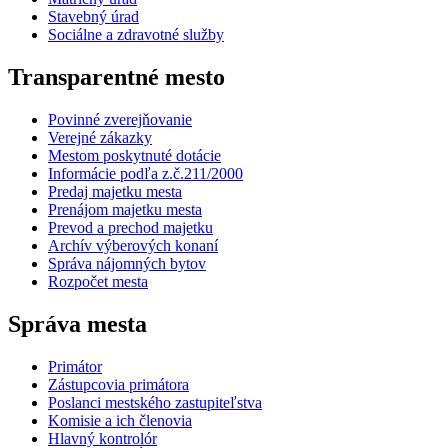
Stavebný úrad
Sociálne a zdravotné služby
Transparentné mesto
Povinné zverejňovanie
Verejné zákazky
Mestom poskytnuté dotácie
Informácie podľa z.č.211/2000
Predaj majetku mesta
Prenájom majetku mesta
Prevod a prechod majetku
Archív výberových konaní
Správa nájomných bytov
Rozpočet mesta
Správa mesta
Primátor
Zástupcovia primátora
Poslanci mestského zastupiteľstva
Komisie a ich členovia
Hlavný kontrolór