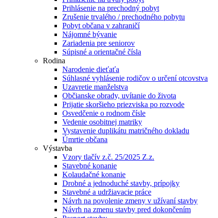
Prihlásenie na prechodný pobyt
Zrušenie trvalého / prechodného pobytu
Pobyt občana v zahraničí
Nájomné bývanie
Zariadenia pre seniorov
Súpisné a orientačné čísla
Rodina
Narodenie dieťaťa
Súhlasné vyhlásenie rodičov o určení otcovstva
Uzavretie manželstva
Občianske obrady, uvítanie do života
Prijatie skoršieho priezviska po rozvode
Osvedčenie o rodnom čísle
Vedenie osobitnej matriky
Vystavenie duplikátu matričného dokladu
Úmrtie občana
Výstavba
Vzory tlačív z.č. 25/2025 Z.z.
Stavebné konanie
Kolaudačné konanie
Drobné a jednoduché stavby, prípojky
Stavebné a udržiavacie práce
Návrh na povolenie zmeny v užívaní stavby
Návrh na zmenu stavby pred dokončením