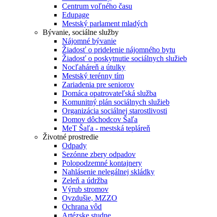
Centrum voľného času
Edupage
Mestský parlament mladých
Bývanie, sociálne služby
Nájomné bývanie
Žiadosť o pridelenie nájomného bytu
Žiadosť o poskytnutie sociálnych služieb
Nocľaháreň a útulky
Mestský terénny tím
Zariadenia pre seniorov
Domáca opatrovateľská služba
Komunitný plán sociálnych služieb
Organizácia sociálnej starostlivosti
Domov dôchodcov Šaľa
MeT Šaľa - mestská tepláreň
Životné prostredie
Odpady
Sezónne zbery odpadov
Polopodzemné kontajnery
Nahlásenie nelegálnej skládky
Zeleň a údržba
Výrub stromov
Ovzdušie, MZZO
Ochrana vôd
Artézske studne