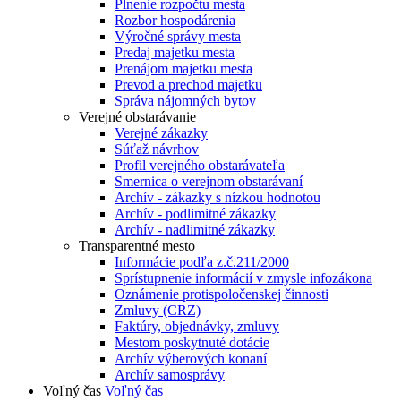
Plnenie rozpočtu mesta
Rozbor hospodárenia
Výročné správy mesta
Predaj majetku mesta
Prenájom majetku mesta
Prevod a prechod majetku
Správa nájomných bytov
Verejné obstarávanie
Verejné zákazky
Súťaž návrhov
Profil verejného obstarávateľa
Smernica o verejnom obstarávaní
Archív - zákazky s nízkou hodnotou
Archív - podlimitné zákazky
Archív - nadlimitné zákazky
Transparentné mesto
Informácie podľa z.č.211/2000
Sprístupnenie informácií v zmysle infozákona
Oznámenie protispoločenskej činnosti
Zmluvy (CRZ)
Faktúry, objednávky, zmluvy
Mestom poskytnuté dotácie
Archív výberových konaní
Archív samosprávy
Voľný čas
Voľný čas