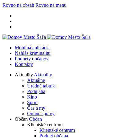
Rovno na obsah
Rovno na menu
Mobilná aplikácia
Nahlás kriminalitu
Podnety občanov
Kontakty
Aktuality
Aktuality
Aktuálne
Úradná tabuľa
Podujatia
Kino
Šport
Čas a my
Online správy
Občan
Občan
Klientské centrum
Klientské centrum
Podnet občana