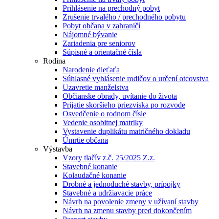
Prihlásenie na prechodný pobyt
Zrušenie trvalého / prechodného pobytu
Pobyt občana v zahraničí
Nájomné bývanie
Zariadenia pre seniorov
Súpisné a orientačné čísla
Rodina
Narodenie dieťaťa
Súhlasné vyhlásenie rodičov o určení otcovstva
Uzavretie manželstva
Občianske obrady, uvítanie do života
Prijatie skoršieho priezviska po rozvode
Osvedčenie o rodnom čísle
Vedenie osobitnej matriky
Vystavenie duplikátu matričného dokladu
Úmrtie občana
Výstavba
Vzory tlačív z.č. 25/2025 Z.z.
Stavebné konanie
Kolaudačné konanie
Drobné a jednoduché stavby, prípojky
Stavebné a udržiavacie práce
Návrh na povolenie zmeny v užívaní stavby
Návrh na zmenu stavby pred dokončením