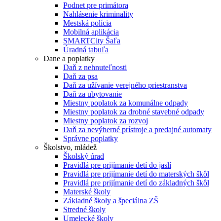
Podnet pre primátora
Nahlásenie kriminality
Mestská polícia
Mobilná aplikácia
SMARTCity Šaľa
Úradná tabuľa
Dane a poplatky
Daň z nehnuteľnosti
Daň za psa
Daň za užívanie verejného priestranstva
Daň za ubytovanie
Miestny poplatok za komunálne odpady
Miestny poplatok za drobné stavebné odpady
Miestny poplatok za rozvoj
Daň za nevýherné prístroje a predajné automaty
Správne poplatky
Školstvo, mládež
Školský úrad
Pravidlá pre prijímanie detí do jaslí
Pravidlá pre prijímanie detí do materských škôl
Pravidlá pre prijímanie detí do základných škôl
Materské školy
Základné školy a špeciálna ZŠ
Stredné školy
Umelecké školy