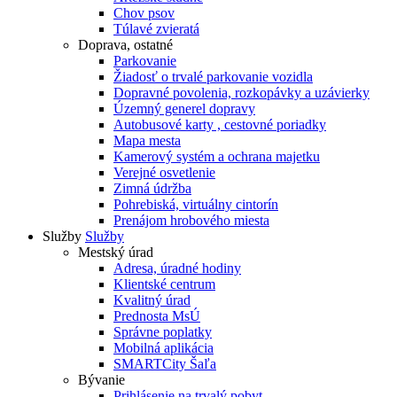
Chov psov
Túlavé zvieratá
Doprava, ostatné
Parkovanie
Žiadosť o trvalé parkovanie vozidla
Dopravné povolenia, rozkopávky a uzávierky
Územný generel dopravy
Autobusové karty , cestovné poriadky
Mapa mesta
Kamerový systém a ochrana majetku
Verejné osvetlenie
Zimná údržba
Pohrebiská, virtuálny cintorín
Prenájom hrobového miesta
Služby
Služby
Mestský úrad
Adresa, úradné hodiny
Klientské centrum
Kvalitný úrad
Prednosta MsÚ
Správne poplatky
Mobilná aplikácia
SMARTCity Šaľa
Bývanie
Prihlásenie na trvalý pobyt