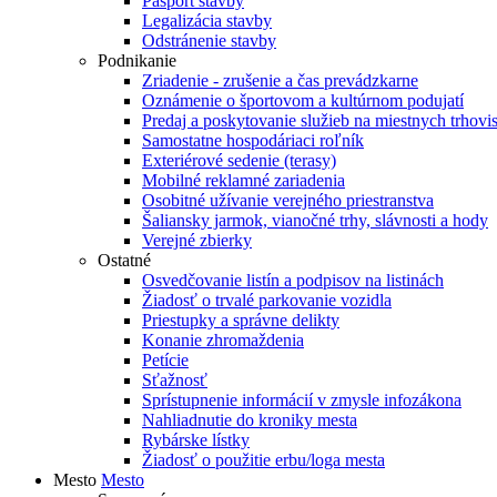
Pasport stavby
Legalizácia stavby
Odstránenie stavby
Podnikanie
Zriadenie - zrušenie a čas prevádzkarne
Oznámenie o športovom a kultúrnom podujatí
Predaj a poskytovanie služieb na miestnych trhovi
Samostatne hospodáriaci roľník
Exteriérové sedenie (terasy)
Mobilné reklamné zariadenia
Osobitné užívanie verejného priestranstva
Šaliansky jarmok, vianočné trhy, slávnosti a hody
Verejné zbierky
Ostatné
Osvedčovanie listín a podpisov na listinách
Žiadosť o trvalé parkovanie vozidla
Priestupky a správne delikty
Konanie zhromaždenia
Petície
Sťažnosť
Sprístupnenie informácií v zmysle infozákona
Nahliadnutie do kroniky mesta
Rybárske lístky
Žiadosť o použitie erbu/loga mesta
Mesto
Mesto