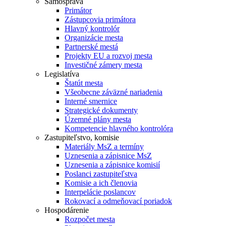
Samospráva
Primátor
Zástupcovia primátora
Hlavný kontrolór
Organizácie mesta
Partnerské mestá
Projekty EU a rozvoj mesta
Investičné zámery mesta
Legislatíva
Štatút mesta
Všeobecne záväzné nariadenia
Interné smernice
Strategické dokumenty
Územné plány mesta
Kompetencie hlavného kontrolóra
Zastupiteľstvo, komisie
Materiály MsZ a termíny
Uznesenia a zápisnice MsZ
Uznesenia a zápisnice komisií
Poslanci zastupiteľstva
Komisie a ich členovia
Interpelácie poslancov
Rokovací a odmeňovací poriadok
Hospodárenie
Rozpočet mesta