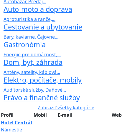
Autobazár, Predaj...
Auto-moto a doprava
Agroturistika a ranče,...
Cestovanie a ubytovanie
Bary, kaviarne, Čajovne,...
Gastronómia
Energie pre domácnosť,...
Dom, byt, záhrada
Antény, satelity, káblová...
Elektro, počítače, mobily
Audítorské služby, Daňové...
Právo a finančné služby
Zobraziť všetky kategórie
Profil
Mobil
E-mail
Web
Hotel Centrál
Námestie