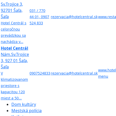
Sv.Trojice 3,
92701 Šaľa,
031 / 770
Šaľa
44 01, 0907
rezervacia@hotelcentral.sk
www.resta
Hotel Centrál s
524 833
celoročnou
prevádzkou sa
nachádza v...
Hotel Centrál
Nám.Sv.Trojice
3, 927 01 Šaľa,
Šaľa
www.hotel
V
0907524833
rezervacia@hotelcentral.sk
menu
klimatizovanom
priestore s
kapacitou 120
miest a 50...
Dom kultúry
Mestská polícia