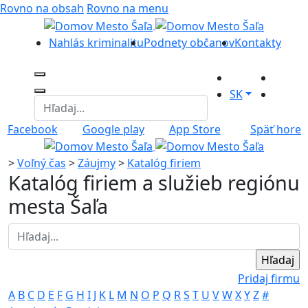
Rovno na obsah
Rovno na menu
Nahlás kriminalitu
Podnety občanov
Kontakty
SK
Facebook
Google play
App Store
Späť hore
>
Voľný čas
>
Záujmy
>
Katalóg firiem
Katalóg firiem a služieb regiónu
mesta Šaľa
Pridaj firmu
A
B
C
D
E
F
G
H
I
J
K
L
M
N
O
P
Q
R
S
T
U
V
W
X
Y
Z
#