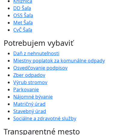
Knižnica
DD Šaľa
OSS Šaľa
Met Šaľa
CvČ Šaľa
Potrebujem vybaviť
Daň z nehnuteľnosti
Miestny poplatok za komunálne odpady
Osvedčovanie podpisov
Zber odpadov
Výrub stromov
Parkovanie
Nájomné bývanie
Matričný úrad
Stavebný úrad
Sociálne a zdravotné služby
Transparentné mesto