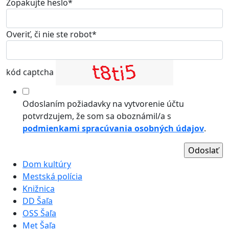
Zopakujte heslo*
Overiť, či nie ste robot*
kód captcha
Odoslaním požiadavky na vytvorenie účtu
potvrdzujem, že som sa oboznámil/a s
podmienkami spracúvania osobných údajov
.
Dom kultúry
Mestská polícia
Knižnica
DD Šaľa
OSS Šaľa
Met Šaľa