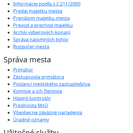
Informácie podľa z.č.211/2000
Predaj majetku mesta
Prenájom majetku mesta
Prevod a prechod majetku
Archív výberových konaní
Správa nájomných bytov
Rozpočet mesta
Správa mesta
Primátor
Zástupcovia primátora
Poslanci mestského zastupiteľstva
Komisie a ich členovia
Hlavný kontrolór
Prednosta MsÚ
Všeobecne záväzné nariadenia
Úradné oznamy
Užitočné služby