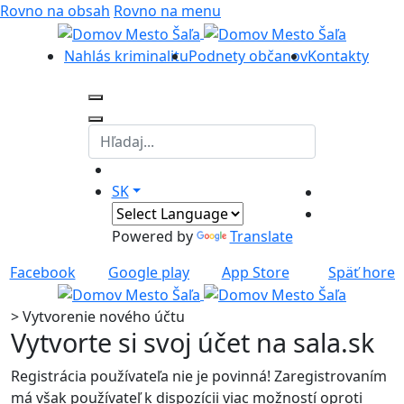
Rovno na obsah
Rovno na menu
Nahlás kriminalitu
Podnety občanov
Kontakty
SK
Powered by
Translate
Facebook
Google play
App Store
Späť hore
>
Vytvorenie nového účtu
Vytvorte si svoj účet na sala.sk
Registrácia používateľa nie je povinná! Zaregistrovaním
má však používateľ k dispozícii viac možností oproti