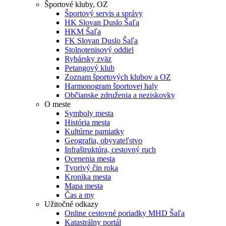
Športové kluby, OZ
Športový servis a správy
HK Slovan Duslo Šaľa
HKM Šaľa
FK Slovan Duslo Šaľa
Stolnotenisový oddiel
Rybársky zväz
Petangový klub
Zoznam športových klubov a OZ
Harmonogram športovej haly
Občianske združenia a neziskovky
O meste
Symboly mesta
História mesta
Kultúrne pamiatky
Geografia, obyvateľstvo
Infraštruktúra, cestovný ruch
Ocenenia mesta
Tvorivý čin roka
Kronika mesta
Mapa mesta
Čas a my
Užitočné odkazy
Online cestovné poriadky MHD Šaľa
Katastrálny portál