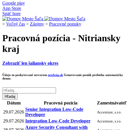
Google play
App Store
Späť hore
>
Voľný čas
>
Záujmy
>
Pracovné ponuky
Pracovná pozícia - Nitriansky
kraj
Zobraziť len šaliansky okres
Údaje su poskytované serverom
profesia.sk
Generovanie ponúk prebieha automaticky
denne.
Dátum
Pracovná pozícia
Zamestnávateľ
Senior Integration Low-Code
29.07.2026
Accenture, s.r.o.
Developer
29.07.2026
Integration Low-Code Developer
Accenture, s.r.o.
Azure Security Consultant with
28.07.2026