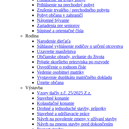
Prihlásenie na prechodný pobyt
Zrušenie trvalého / prechodného pobytu
Pobyt občana v zahraničí
Nájomné bývanie
Zariadenia pre seniorov
Súpisné a orientačné čísla
Rodina
Narodenie dieťaťa
Súhlasné vyhlásenie rodičov o určení otcovstva
Uzavretie manželstva
Občianske obrady, uvítanie do života
Prijatie skoršieho priezviska po rozvode
Osvedčenie o rodnom čísle
Vedenie osobitnej matriky
Vystavenie duplikátu matričného dokladu
Úmrtie občana
Výstavba
Vzory tlačív z.č. 25/2025 Z.z.
Stavebné konanie
Kolaudačné konanie
Drobné a jednoduché stavby, prípojky
Stavebné a udržiavacie práce
Návrh na povolenie zmeny v užívaní stavby
Návrh na zmenu stavby pred dokončením