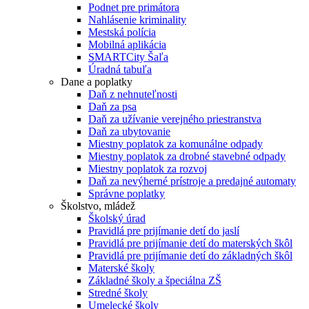
Podnet pre primátora
Nahlásenie kriminality
Mestská polícia
Mobilná aplikácia
SMARTCity Šaľa
Úradná tabuľa
Dane a poplatky
Daň z nehnuteľnosti
Daň za psa
Daň za užívanie verejného priestranstva
Daň za ubytovanie
Miestny poplatok za komunálne odpady
Miestny poplatok za drobné stavebné odpady
Miestny poplatok za rozvoj
Daň za nevýherné prístroje a predajné automaty
Správne poplatky
Školstvo, mládež
Školský úrad
Pravidlá pre prijímanie detí do jaslí
Pravidlá pre prijímanie detí do materských škôl
Pravidlá pre prijímanie detí do základných škôl
Materské školy
Základné školy a špeciálna ZŠ
Stredné školy
Umelecké školy