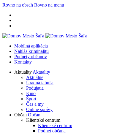
Rovno na obsah
Rovno na menu
Mobilná aplikácia
Nahlás kriminalitu
Podnety občanov
Kontakty
Aktuality
Aktuality
Aktuálne
Úradná tabuľa
Podujatia
Kino
Šport
Čas a my
Online správy
Občan
Občan
Klientské centrum
Klientské centrum
Podnet občana