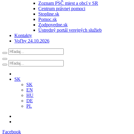
Zoznam PSČ miest a obcí v SR
Centrum právnej pomoci
Stopline.sk
Pomoc.sk
Zodpovedne.sk
Ústredný portál verejných služieb
Kontakty
Voľby 24.10.2026
SK
SK
EN
HU
DE
PL
Facebook