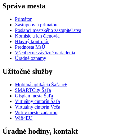
Správa mesta
Primátor
Zástupcovia primátora
Poslanci mestského zastupiteľstva
Komisie a ich členovia
Hlavný kontrolór
Prednosta MsÚ
Všeobecne záväzné nariadenia
Úradné oznamy
Užitočné služby
Mobilná aplikácia Šaľa o+
SMARTCity Šaľa
Gisplan mesta Šaľa
Virtuálny cintorín Šaľa
Virtuálny cintorín Veča
Wifi v meste zadarmo
Wifi4EU
Úradné hodiny, kontakt