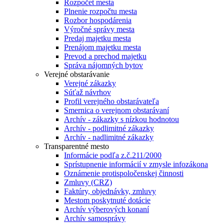
Rozpočet mesta
Plnenie rozpočtu mesta
Rozbor hospodárenia
Výročné správy mesta
Predaj majetku mesta
Prenájom majetku mesta
Prevod a prechod majetku
Správa nájomných bytov
Verejné obstarávanie
Verejné zákazky
Súťaž návrhov
Profil verejného obstarávateľa
Smernica o verejnom obstarávaní
Archív - zákazky s nízkou hodnotou
Archív - podlimitné zákazky
Archív - nadlimitné zákazky
Transparentné mesto
Informácie podľa z.č.211/2000
Sprístupnenie informácií v zmysle infozákona
Oznámenie protispoločenskej činnosti
Zmluvy (CRZ)
Faktúry, objednávky, zmluvy
Mestom poskytnuté dotácie
Archív výberových konaní
Archív samosprávy