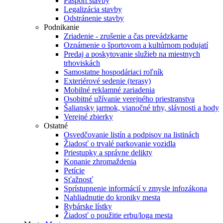
Pasport stavby
Legalizácia stavby
Odstránenie stavby
Podnikanie
Zriadenie - zrušenie a čas prevádzkarne
Oznámenie o športovom a kultúrnom podujatí
Predaj a poskytovanie služieb na miestnych
trhoviskách
Samostatne hospodáriaci roľník
Exteriérové sedenie (terasy)
Mobilné reklamné zariadenia
Osobitné užívanie verejného priestranstva
Šaliansky jarmok, vianočné trhy, slávnosti a hody
Verejné zbierky
Ostatné
Osvedčovanie listín a podpisov na listinách
Žiadosť o trvalé parkovanie vozidla
Priestupky a správne delikty
Konanie zhromaždenia
Petície
Sťažnosť
Sprístupnenie informácií v zmysle infozákona
Nahliadnutie do kroniky mesta
Rybárske lístky
Žiadosť o použitie erbu/loga mesta