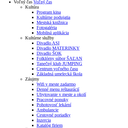
Voľný čas
Voľný čas
Kultúra
Program kina
Kultúrne podujatia
Mestská knižnica
Fotogaléria
Mobilná aplikácia
Kultúrne služby
Divadlo ASI
Divadlo MATERINKY
Divadlo ŠOK
Folklórny súbor ŠAĽAN
Tanečný klub JUMPING
Centrum voľného času
Základná umelecká škola
Záujmy
Wifi v meste zadarmo
Denné menu reštaurácií
Ubytovanie v meste a okolí
Pracovné ponuky
Pohotovosť lekární
Ambulancie
Cestovné poriadky
Inzercia
Katalóg firiem