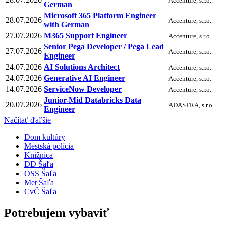
Accenture, s.r.o.
German
Microsoft 365 Platform Engineer
28.07.2026
Accenture, s.r.o.
with German
27.07.2026
M365 Support Engineer
Accenture, s.r.o.
Senior Pega Developer / Pega Lead
27.07.2026
Accenture, s.r.o.
Engineer
24.07.2026
AI Solutions Architect
Accenture, s.r.o.
24.07.2026
Generative AI Engineer
Accenture, s.r.o.
14.07.2026
ServiceNow Developer
Accenture, s.r.o.
Junior-Mid Databricks Data
20.07.2026
ADASTRA, s.r.o.
Engineer
Načítať ďaľšie
Dom kultúry
Mestská polícia
Knižnica
DD Šaľa
OSS Šaľa
Met Šaľa
CvČ Šaľa
Potrebujem vybaviť