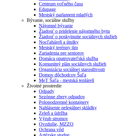
Centrum voľného času
Edupage
Mestský parlament mladých
Bývanie, sociálne služby
Nájomné bývanie
Žiadosť o pridelenie nájomného bytu
Žiadosť o poskytnutie sociálnych služieb
Nocľaháreň a útulky
Mestský terénny tím
Zariadenia pre seniorov
Domáca opatrovateľská služba
Komunitný plán sociálnych služieb
Organizácia sociálnej starostlivosti
Domov dôchodcov Šaľa
MeT Šaľa - mestská tepláreň
Životné prostredie
Odpady
Sezónne zbery odpadov
Polopodzemné kontajnery
Nahlásenie nelegálnej skládky
Zeleň a údržba
Výrub stromov
Ovzdušie, MZZO
Ochrana vôd
Artézske studne