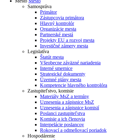
Mesto
Mesto
Samospráva
Primátor
Zástupcovia primátora
Hlavný kontrolór
Organizácie mesta
Partnerské mestá
Projekty EU a rozvoj mesta
Investičné zámery mesta
Legislatíva
Štatút mesta
Všeobecne záväzné nariadenia
Interné smernice
Strategické dokumenty
Územné plány mesta
Kompetencie hlavného kontrolóra
Zastupiteľstvo, komisie
Materiály MsZ a termíny
Uznesenia a zápisnice MsZ
Uznesenia a zápisnice komisií
Poslanci zastupiteľstva
Komisie a ich členovia
Interpelácie poslancov
Rokovací a odmeňovací poriadok
Hospodárenie