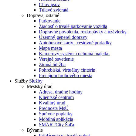
Chov psov
Túlavé zvieratá
Doprava, ostatné
Parkovanie
Žiadosť o trvalé parkovanie vozidla
Dopravné povolenia, rozkopávky a uzávierky
Územný generel dopravy
Autobusové karty , cestovné poriadky
Mapa mesta
Kamerový systém a ochrana majetku
Verejné osvetlenie
Zimná údržba
Pohrebiská, virtuálny cintorín
Prenájom hrobového miesta
Služby
Služby
Mestský úrad
Adresa, úradné hodiny
Klientské centrum
Kvalitný úrad
Prednosta MsÚ
Správne poplatky
Mobilná aplikácia
SMARTCity Šaľa
Bývanie
Prihlásenie na trvalý pobyt