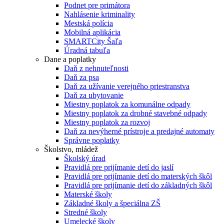
Podnet pre primátora
Nahlásenie kriminality
Mestská polícia
Mobilná aplikácia
SMARTCity Šaľa
Úradná tabuľa
Dane a poplatky
Daň z nehnuteľnosti
Daň za psa
Daň za užívanie verejného priestranstva
Daň za ubytovanie
Miestny poplatok za komunálne odpady
Miestny poplatok za drobné stavebné odpady
Miestny poplatok za rozvoj
Daň za nevýherné prístroje a predajné automaty
Správne poplatky
Školstvo, mládež
Školský úrad
Pravidlá pre prijímanie detí do jaslí
Pravidlá pre prijímanie detí do materských škôl
Pravidlá pre prijímanie detí do základných škôl
Materské školy
Základné školy a špeciálna ZŠ
Stredné školy
Umelecké školy