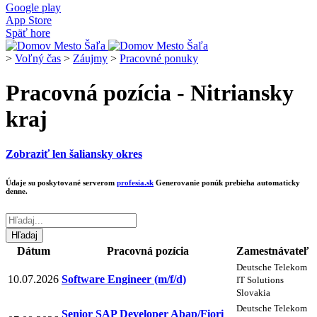
Google play
App Store
Späť hore
>
Voľný čas
>
Záujmy
>
Pracovné ponuky
Pracovná pozícia - Nitriansky
kraj
Zobraziť len šaliansky okres
Údaje su poskytované serverom
profesia.sk
Generovanie ponúk prebieha automaticky
denne.
Dátum
Pracovná pozícia
Zamestnávateľ
Deutsche Telekom
10.07.2026
Software Engineer (m/f/d)
IT Solutions
Slovakia
Deutsche Telekom
Senior SAP Developer Abap/Fiori