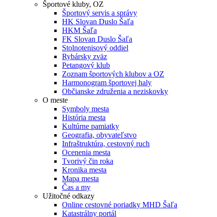
Športové kluby, OZ
Športový servis a správy
HK Slovan Duslo Šaľa
HKM Šaľa
FK Slovan Duslo Šaľa
Stolnotenisový oddiel
Rybársky zväz
Petangový klub
Zoznam športových klubov a OZ
Harmonogram športovej haly
Občianske združenia a neziskovky
O meste
Symboly mesta
História mesta
Kultúrne pamiatky
Geografia, obyvateľstvo
Infraštruktúra, cestovný ruch
Ocenenia mesta
Tvorivý čin roka
Kronika mesta
Mapa mesta
Čas a my
Užitočné odkazy
Online cestovné poriadky MHD Šaľa
Katastrálny portál