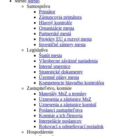
Mesto
Mesto
Samospráva
Primátor
Zástupcovia primátora
Hlavný kontrolór
Organizácie mesta
Partnerské mestá
Projekty EU a rozvoj mesta
Investičné zámery mesta
Legislatíva
Štatút mesta
Všeobecne záväzné nariadenia
Interné smernice
Strategické dokumenty
Územné plány mesta
Kompetencie hlavného kontrolóra
Zastupiteľstvo, komisie
Materiály MsZ a termíny
Uznesenia a zápisnice MsZ
Uznesenia a zápisnice komisií
Poslanci zastupiteľstva
Komisie a ich členovia
Interpelácie poslancov
Rokovací a odmeňovací poriadok
Hospodárenie