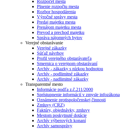
Rozpočet mesta
Plnenie rozpočtu mesta
Rozbor hospodárenia
Výročné správy mesta
Predaj majetku mesta
Prenájom majetku mesta
Prevod a prechod majetku
Správa nájomných bytov
Verejné obstarávanie
Verejné zákazky
Súťaž návrhov
Profil verejného obstarávateľa
Smernica o verejnom obstarávaní
Archív - zákazky s nízkou hodnotou
Archív - podlimitné zákazky
Archív - nadlimitné zákazky
Transparentné mesto
Informácie podľa z.č.211/2000
Sprístupnenie informácií v zmysle infozákona
Oznámenie protispoločenskej činnosti
Zmluvy (CRZ)
Faktúry, objednávky, zmluvy
Mestom poskytnuté dotácie
Archív výberových konaní
Archív samosprávy