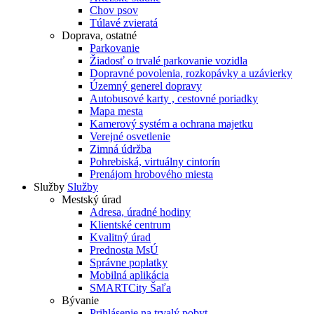
Chov psov
Túlavé zvieratá
Doprava, ostatné
Parkovanie
Žiadosť o trvalé parkovanie vozidla
Dopravné povolenia, rozkopávky a uzávierky
Územný generel dopravy
Autobusové karty , cestovné poriadky
Mapa mesta
Kamerový systém a ochrana majetku
Verejné osvetlenie
Zimná údržba
Pohrebiská, virtuálny cintorín
Prenájom hrobového miesta
Služby
Služby
Mestský úrad
Adresa, úradné hodiny
Klientské centrum
Kvalitný úrad
Prednosta MsÚ
Správne poplatky
Mobilná aplikácia
SMARTCity Šaľa
Bývanie
Prihlásenie na trvalý pobyt