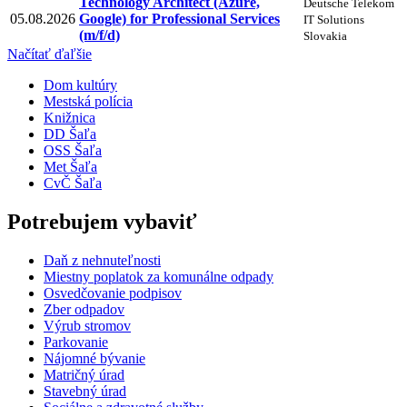
Technology Architect (Azure,
Deutsche Telekom
05.08.2026
Google) for Professional Services
IT Solutions
(m/f/d)
Slovakia
Načítať ďaľšie
Dom kultúry
Mestská polícia
Knižnica
DD Šaľa
OSS Šaľa
Met Šaľa
CvČ Šaľa
Potrebujem vybaviť
Daň z nehnuteľnosti
Miestny poplatok za komunálne odpady
Osvedčovanie podpisov
Zber odpadov
Výrub stromov
Parkovanie
Nájomné bývanie
Matričný úrad
Stavebný úrad