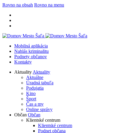
Rovno na obsah
Rovno na menu
Mobilná aplikácia
Nahlás kriminalitu
Podnety občanov
Kontakty
Aktuality
Aktuality
Aktuálne
Úradná tabuľa
Podujatia
Kino
Šport
Čas a my
Online správy
Občan
Občan
Klientské centrum
Klientské centrum
Podnet občana