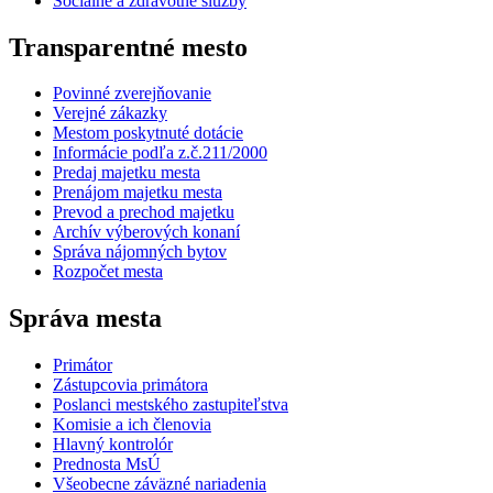
Sociálne a zdravotné služby
Transparentné mesto
Povinné zverejňovanie
Verejné zákazky
Mestom poskytnuté dotácie
Informácie podľa z.č.211/2000
Predaj majetku mesta
Prenájom majetku mesta
Prevod a prechod majetku
Archív výberových konaní
Správa nájomných bytov
Rozpočet mesta
Správa mesta
Primátor
Zástupcovia primátora
Poslanci mestského zastupiteľstva
Komisie a ich členovia
Hlavný kontrolór
Prednosta MsÚ
Všeobecne záväzné nariadenia