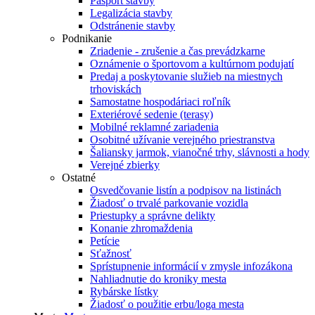
Pasport stavby
Legalizácia stavby
Odstránenie stavby
Podnikanie
Zriadenie - zrušenie a čas prevádzkarne
Oznámenie o športovom a kultúrnom podujatí
Predaj a poskytovanie služieb na miestnych
trhoviskách
Samostatne hospodáriaci roľník
Exteriérové sedenie (terasy)
Mobilné reklamné zariadenia
Osobitné užívanie verejného priestranstva
Šaliansky jarmok, vianočné trhy, slávnosti a hody
Verejné zbierky
Ostatné
Osvedčovanie listín a podpisov na listinách
Žiadosť o trvalé parkovanie vozidla
Priestupky a správne delikty
Konanie zhromaždenia
Petície
Sťažnosť
Sprístupnenie informácií v zmysle infozákona
Nahliadnutie do kroniky mesta
Rybárske lístky
Žiadosť o použitie erbu/loga mesta