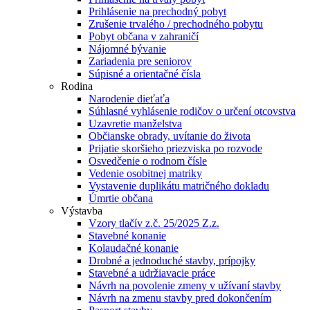
Prihlásenie na prechodný pobyt
Zrušenie trvalého / prechodného pobytu
Pobyt občana v zahraničí
Nájomné bývanie
Zariadenia pre seniorov
Súpisné a orientačné čísla
Rodina
Narodenie dieťaťa
Súhlasné vyhlásenie rodičov o určení otcovstva
Uzavretie manželstva
Občianske obrady, uvítanie do života
Prijatie skoršieho priezviska po rozvode
Osvedčenie o rodnom čísle
Vedenie osobitnej matriky
Vystavenie duplikátu matričného dokladu
Úmrtie občana
Výstavba
Vzory tlačív z.č. 25/2025 Z.z.
Stavebné konanie
Kolaudačné konanie
Drobné a jednoduché stavby, prípojky
Stavebné a udržiavacie práce
Návrh na povolenie zmeny v užívaní stavby
Návrh na zmenu stavby pred dokončením