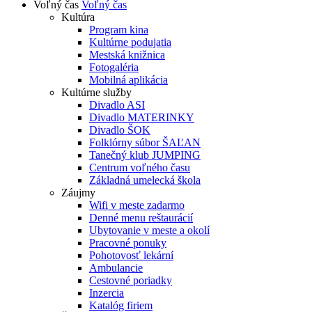
Voľný čas
Voľný čas
Kultúra
Program kina
Kultúrne podujatia
Mestská knižnica
Fotogaléria
Mobilná aplikácia
Kultúrne služby
Divadlo ASI
Divadlo MATERINKY
Divadlo ŠOK
Folklórny súbor ŠAĽAN
Tanečný klub JUMPING
Centrum voľného času
Základná umelecká škola
Záujmy
Wifi v meste zadarmo
Denné menu reštaurácií
Ubytovanie v meste a okolí
Pracovné ponuky
Pohotovosť lekární
Ambulancie
Cestovné poriadky
Inzercia
Katalóg firiem