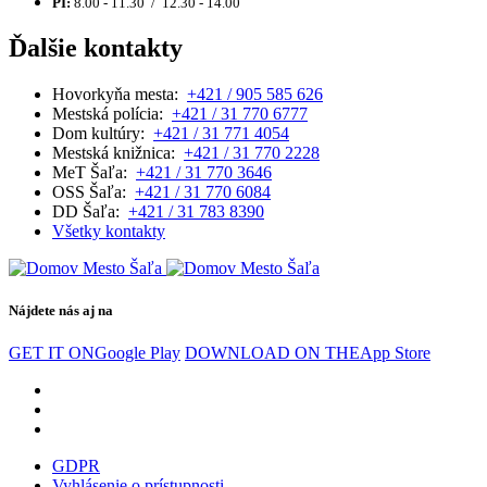
PI:
8.00 - 11.30 / 12.30 - 14.00
Ďalšie kontakty
Hovorkyňa mesta:
+421 / 905 585 626
Mestská polícia:
+421 / 31 770 6777
Dom kultúry:
+421 / 31 771 4054
Mestská knižnica:
+421 / 31 770 2228
MeT Šaľa:
+421 / 31 770 3646
OSS Šaľa:
+421 / 31 770 6084
DD Šaľa:
+421 / 31 783 8390
Všetky kontakty
Nájdete nás aj na
GET IT ON
Google Play
DOWNLOAD ON THE
App Store
GDPR
Vyhlásenie o prístupnosti