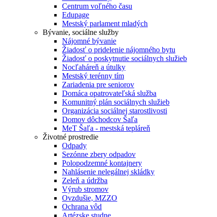
Centrum voľného času
Edupage
Mestský parlament mladých
Bývanie, sociálne služby
Nájomné bývanie
Žiadosť o pridelenie nájomného bytu
Žiadosť o poskytnutie sociálnych služieb
Nocľaháreň a útulky
Mestský terénny tím
Zariadenia pre seniorov
Domáca opatrovateľská služba
Komunitný plán sociálnych služieb
Organizácia sociálnej starostlivosti
Domov dôchodcov Šaľa
MeT Šaľa - mestská tepláreň
Životné prostredie
Odpady
Sezónne zbery odpadov
Polopodzemné kontajnery
Nahlásenie nelegálnej skládky
Zeleň a údržba
Výrub stromov
Ovzdušie, MZZO
Ochrana vôd
Artézske studne