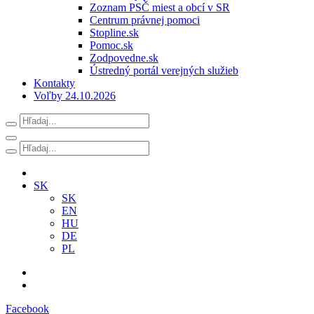
Zoznam PSČ miest a obcí v SR
Centrum právnej pomoci
Stopline.sk
Pomoc.sk
Zodpovedne.sk
Ústredný portál verejných služieb
Kontakty
Voľby 24.10.2026
SK
SK
EN
HU
DE
PL
Facebook