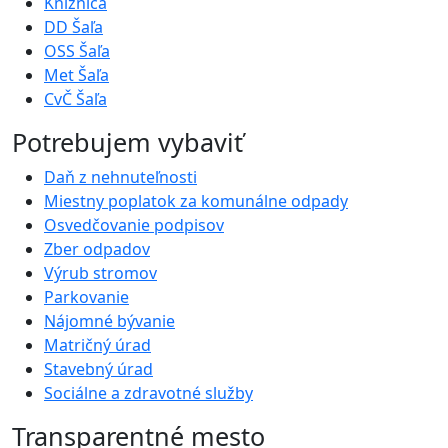
Knižnica
DD Šaľa
OSS Šaľa
Met Šaľa
CvČ Šaľa
Potrebujem vybaviť
Daň z nehnuteľnosti
Miestny poplatok za komunálne odpady
Osvedčovanie podpisov
Zber odpadov
Výrub stromov
Parkovanie
Nájomné bývanie
Matričný úrad
Stavebný úrad
Sociálne a zdravotné služby
Transparentné mesto