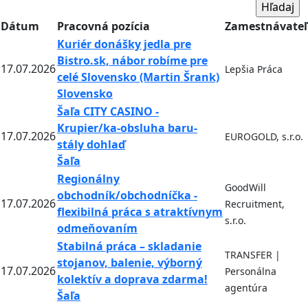
Dátum
Pracovná pozícia
Zamestnávateľ
Kuriér donášky jedla pre
Bistro.sk, nábor robíme pre
17.07.2026
Lepšia Práca
celé Slovensko (Martin Šrank)
Slovensko
Šaľa CITY CASINO -
Krupier/ka-obsluha baru-
17.07.2026
EUROGOLD, s.r.o.
stály dohlaď
Šaľa
Regionálny
GoodWill
obchodník/obchodníčka -
17.07.2026
Recruitment,
flexibilná práca s atraktívnym
s.r.o.
odmeňovaním
Stabilná práca – skladanie
TRANSFER |
stojanov, balenie, výborný
17.07.2026
Personálna
kolektív a doprava zdarma!
agentúra
Šaľa