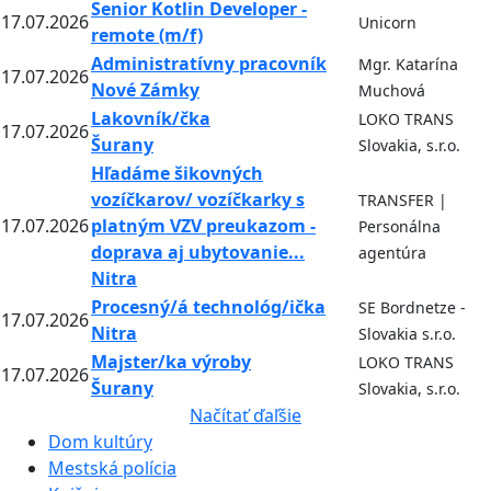
Senior Kotlin Developer -
17.07.2026
Unicorn
remote (m/f)
Administratívny pracovník
Mgr. Katarína
17.07.2026
Nové Zámky
Muchová
Lakovník/čka
LOKO TRANS
17.07.2026
Šurany
Slovakia, s.r.o.
Hľadáme šikovných
vozíčkarov/ vozíčkarky s
TRANSFER |
17.07.2026
platným VZV preukazom -
Personálna
doprava aj ubytovanie...
agentúra
Nitra
Procesný/á technológ/ička
SE Bordnetze -
17.07.2026
Nitra
Slovakia s.r.o.
Majster/ka výroby
LOKO TRANS
17.07.2026
Šurany
Slovakia, s.r.o.
Načítať ďaľšie
Dom kultúry
Mestská polícia