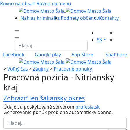
Rovno na obsah
Rovno na menu
Nahlás kriminalitu
Podnety občanov
Kontakty
SK
Facebook
Google play
App Store
Späť hore
>
Voľný čas
>
Záujmy
>
Pracovné ponuky
Pracovná pozícia - Nitriansky
kraj
Zobraziť len šaliansky okres
Údaje su poskytované serverom
profesia.sk
Generovanie ponúk prebieha automaticky denne.