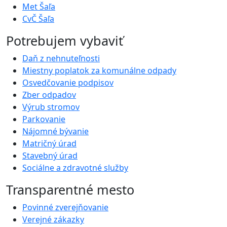
Met Šaľa
CvČ Šaľa
Potrebujem vybaviť
Daň z nehnuteľnosti
Miestny poplatok za komunálne odpady
Osvedčovanie podpisov
Zber odpadov
Výrub stromov
Parkovanie
Nájomné bývanie
Matričný úrad
Stavebný úrad
Sociálne a zdravotné služby
Transparentné mesto
Povinné zverejňovanie
Verejné zákazky