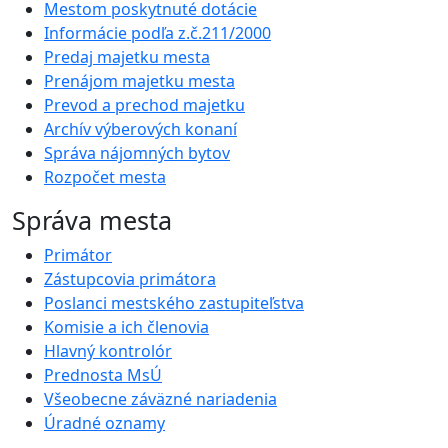
Mestom poskytnuté dotácie
Informácie podľa z.č.211/2000
Predaj majetku mesta
Prenájom majetku mesta
Prevod a prechod majetku
Archív výberových konaní
Správa nájomných bytov
Rozpočet mesta
Správa mesta
Primátor
Zástupcovia primátora
Poslanci mestského zastupiteľstva
Komisie a ich členovia
Hlavný kontrolór
Prednosta MsÚ
Všeobecne záväzné nariadenia
Úradné oznamy