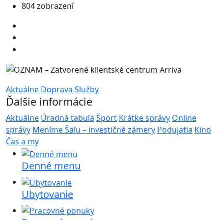
804 zobrazení
Aktuálne
Doprava
Služby
Ďalšie informácie
Aktuálne
Úradná tabuľa
Šport
Krátke správy
Online
správy
Meníme Šaľu – investičné zámery
Podujatia
Kino
Čas a my
Denné menu
Ubytovanie