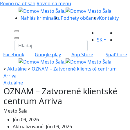
Rovno na obsah
Rovno na menu
Nahlás kriminalitu
Podnety občanov
Kontakty
SK
Facebook
Google play
App Store
Späť hore
>
Aktuálne
>
OZNAM – Zatvorené klientské centrum
Arriva
Aktuálne
OZNAM – Zatvorené klientské
centrum Arriva
Mesto Šaľa
Jún 09, 2026
Aktualizované: Jún 09, 2026