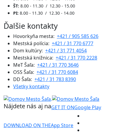
ŠT:
8.00 - 11.30 / 12.30 - 15.00
PI:
8.00 - 11.30 / 12.30 - 14.00
Ďalšie kontakty
Hovorkyňa mesta:
+421 / 905 585 626
Mestská polícia:
+421 / 31 770 6777
Dom kultúry:
+421 / 31 771 4054
Mestská knižnica:
+421 / 31 770 2228
MeT Šaľa:
+421 / 31 770 3646
OSS Šaľa:
+421 / 31 770 6084
DD Šaľa:
+421 / 31 783 8390
Všetky kontakty
Nájdete nás aj na
GET IT ON
Google Play
DOWNLOAD ON THE
App Store