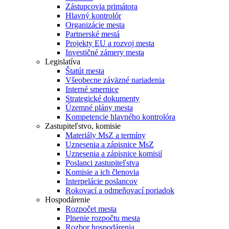
Zástupcovia primátora
Hlavný kontrolór
Organizácie mesta
Partnerské mestá
Projekty EU a rozvoj mesta
Investičné zámery mesta
Legislatíva
Štatút mesta
Všeobecne záväzné nariadenia
Interné smernice
Strategické dokumenty
Územné plány mesta
Kompetencie hlavného kontrolóra
Zastupiteľstvo, komisie
Materiály MsZ a termíny
Uznesenia a zápisnice MsZ
Uznesenia a zápisnice komisií
Poslanci zastupiteľstva
Komisie a ich členovia
Interpelácie poslancov
Rokovací a odmeňovací poriadok
Hospodárenie
Rozpočet mesta
Plnenie rozpočtu mesta
Rozbor hospodárenia