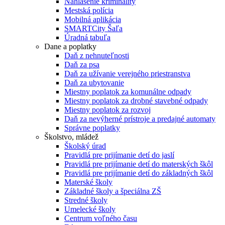
Nahlásenie kriminality
Mestská polícia
Mobilná aplikácia
SMARTCity Šaľa
Úradná tabuľa
Dane a poplatky
Daň z nehnuteľnosti
Daň za psa
Daň za užívanie verejného priestranstva
Daň za ubytovanie
Miestny poplatok za komunálne odpady
Miestny poplatok za drobné stavebné odpady
Miestny poplatok za rozvoj
Daň za nevýherné prístroje a predajné automaty
Správne poplatky
Školstvo, mládež
Školský úrad
Pravidlá pre prijímanie detí do jaslí
Pravidlá pre prijímanie detí do materských škôl
Pravidlá pre prijímanie detí do základných škôl
Materské školy
Základné školy a špeciálna ZŠ
Stredné školy
Umelecké školy
Centrum voľného času