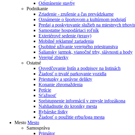
Odstránenie stavby
Podnikanie
Zriadenie - zrušenie a čas prevádzkarne
Oznámenie o športovom a kultúrnom podujatí
Predaj a poskytovanie služieb na miestnych trhovi
Samostatne hospodáriaci roľník
Exteriérové sedenie (terasy)
Mobilné reklamné zariadenia
Osobitné užívanie verejného priestranstva
Šaliansky jarmok, vianočné trhy, slávnosti a hody
Verejné zbierky
Ostatné
Osvedčovanie listín a podpisov na listinách
Žiadosť o trvalé parkovanie vozidla
Priestupky a správne delikty
Konanie zhromaždenia
Petície
Sťažnosť
Sprístupnenie informácií v zmysle infozákona
Nahliadnutie do kroniky mesta
Rybárske lístky
Žiadosť o použitie erbu/loga mesta
Mesto
Mesto
Samospráva
Primátor