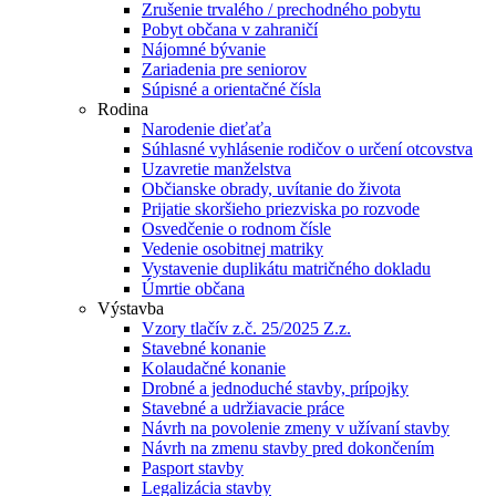
Zrušenie trvalého / prechodného pobytu
Pobyt občana v zahraničí
Nájomné bývanie
Zariadenia pre seniorov
Súpisné a orientačné čísla
Rodina
Narodenie dieťaťa
Súhlasné vyhlásenie rodičov o určení otcovstva
Uzavretie manželstva
Občianske obrady, uvítanie do života
Prijatie skoršieho priezviska po rozvode
Osvedčenie o rodnom čísle
Vedenie osobitnej matriky
Vystavenie duplikátu matričného dokladu
Úmrtie občana
Výstavba
Vzory tlačív z.č. 25/2025 Z.z.
Stavebné konanie
Kolaudačné konanie
Drobné a jednoduché stavby, prípojky
Stavebné a udržiavacie práce
Návrh na povolenie zmeny v užívaní stavby
Návrh na zmenu stavby pred dokončením
Pasport stavby
Legalizácia stavby