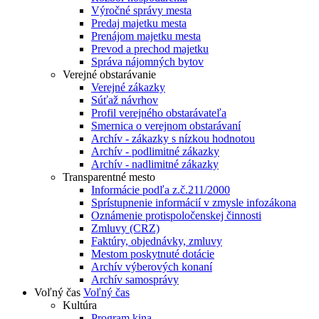
Výročné správy mesta
Predaj majetku mesta
Prenájom majetku mesta
Prevod a prechod majetku
Správa nájomných bytov
Verejné obstarávanie
Verejné zákazky
Súťaž návrhov
Profil verejného obstarávateľa
Smernica o verejnom obstarávaní
Archív - zákazky s nízkou hodnotou
Archív - podlimitné zákazky
Archív - nadlimitné zákazky
Transparentné mesto
Informácie podľa z.č.211/2000
Sprístupnenie informácií v zmysle infozákona
Oznámenie protispoločenskej činnosti
Zmluvy (CRZ)
Faktúry, objednávky, zmluvy
Mestom poskytnuté dotácie
Archív výberových konaní
Archív samosprávy
Voľný čas
Voľný čas
Kultúra
Program kina