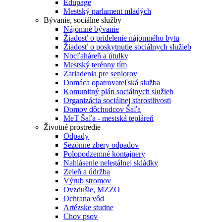
Edupage
Mestský parlament mladých
Bývanie, sociálne služby
Nájomné bývanie
Žiadosť o pridelenie nájomného bytu
Žiadosť o poskytnutie sociálnych služieb
Nocľaháreň a útulky
Mestský terénny tím
Zariadenia pre seniorov
Domáca opatrovateľská služba
Komunitný plán sociálnych služieb
Organizácia sociálnej starostlivosti
Domov dôchodcov Šaľa
MeT Šaľa - mestská tepláreň
Životné prostredie
Odpady
Sezónne zbery odpadov
Polopodzemné kontajnery
Nahlásenie nelegálnej skládky
Zeleň a údržba
Výrub stromov
Ovzdušie, MZZO
Ochrana vôd
Artézske studne
Chov psov