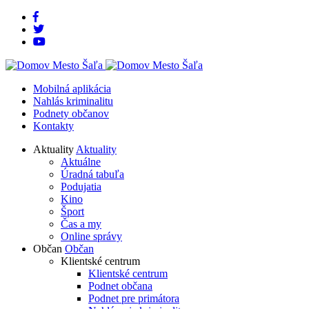
Rovno
Rovno
na
na
obsah
menu
Mobilná aplikácia
Nahlás kriminalitu
Podnety občanov
Kontakty
Aktuality
Aktuality
Aktuálne
Úradná tabuľa
Podujatia
Kino
Šport
Čas a my
Online správy
Občan
Občan
Klientské centrum
Klientské centrum
Podnet občana
Podnet pre primátora