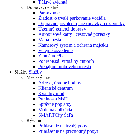
Túlavé zvieratá
Doprava, ostatné
Parkovanie
Žiadosť o trvalé parkovanie vozidla
Dopravné povolenia, rozkopávky a uzávierky
Územný generel dopravy
Autobusové karty , cestovné poriadky
Mapa mesta
Kamerový systém a ochrana majetku
Verejné osvetlenie
Zimná údržba
Pohrebiská, virtuálny cintorín
Prenájom hrobového miesta
Služby
Služby
Mestský úrad
Adresa, úradné hodiny
Klientské centrum
Kvalitný úrad
Prednosta MsÚ
Správne poplatky
Mobilná aplikácia
SMARTCity Šaľa
Bývanie
Prihlásenie na trvalý pobyt
Prihlásenie na prechodný pobyt