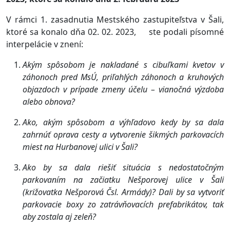
V rámci 1. zasadnutia Mestského zastupiteľstva v Šali,
ktoré sa konalo dňa 02. 02. 2023, ste podali písomné
interpelácie v znení:
Akým spôsobom je nakladané s cibuľkami kvetov v
záhonoch pred MsÚ, priľahlých záhonoch a kruhových
objazdoch v prípade zmeny účelu – vianočná výzdoba
alebo obnova?
Ako, akým spôsobom a výhľadovo kedy by sa dala
zahrnúť oprava cesty a vytvorenie šikmých parkovacích
miest na Hurbanovej ulici v Šali
?
Ako by sa dala riešiť situácia s nedostatočným
parkovaním na začiatku Nešporovej ulice v Šali
(križovatka Nešporová Čsl. Armády)? Dali by sa vytvoriť
parkovacie boxy zo zatrávňovacích prefabrikátov, tak
aby zostala aj zeleň?