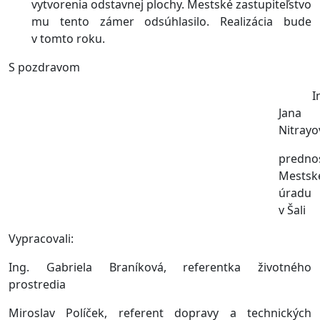
vytvorenia odstavnej plochy. Mestské zastupiteľstvo
mu tento zámer odsúhlasilo. Realizácia bude
v tomto roku.
S pozdravom
I
Jana
Nitrayo
predno
Mestsk
úradu
v Šali
Vypracovali:
Ing. Gabriela Braníková, referentka životného
prostredia
Miroslav Políček, referent dopravy a technických