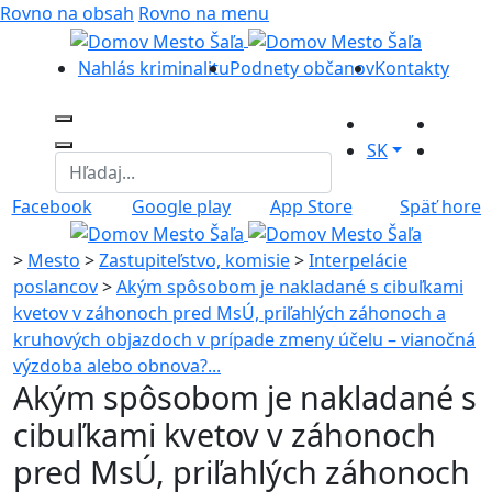
Rovno na obsah
Rovno na menu
Nahlás kriminalitu
Podnety občanov
Kontakty
SK
Facebook
Google play
App Store
Späť hore
>
Mesto
>
Zastupiteľstvo, komisie
>
Interpelácie
poslancov
>
Akým spôsobom je nakladané s cibuľkami
kvetov v záhonoch pred MsÚ, priľahlých záhonoch a
kruhových objazdoch v prípade zmeny účelu – vianočná
výzdoba alebo obnova?...
Akým spôsobom je nakladané s
cibuľkami kvetov v záhonoch
pred MsÚ, priľahlých záhonoch