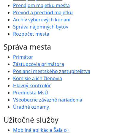
Prenájom majetku mesta
Prevod a prechod majetku
Archív výberových konaní
Správa nájomných bytov
Rozpočet mesta
Správa mesta
Primátor
Zástupcovia primátora
Poslanci mestského zastupiteľstva
Komisie a ich členovia
Hlavný kontrolór
Prednosta MsÚ
Všeobecne záväzné nariadenia
Úradné oznamy
Užitočné služby
Mobilná aplikácia Šaľa o+