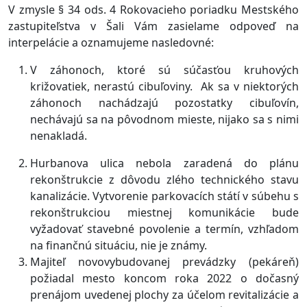
V zmysle § 34 ods. 4 Rokovacieho poriadku Mestského
zastupiteľstva v Šali Vám zasielame odpoveď na
interpelácie a oznamujeme nasledovné:
V záhonoch, ktoré sú súčasťou kruhových
križovatiek, nerastú cibuľoviny. Ak sa v niektorých
záhonoch nachádzajú pozostatky cibuľovín,
nechávajú sa na pôvodnom mieste, nijako sa s nimi
nenakladá.
Hurbanova ulica nebola zaradená do plánu
rekonštrukcie z dôvodu zlého technického stavu
kanalizácie. Vytvorenie parkovacích státí v súbehu s
rekonštrukciou miestnej komunikácie bude
vyžadovať stavebné povolenie a termín, vzhľadom
na finančnú situáciu, nie je známy.
Majiteľ novovybudovanej prevádzky (pekáreň)
požiadal mesto koncom roka 2022 o dočasný
prenájom uvedenej plochy za účelom revitalizácie a