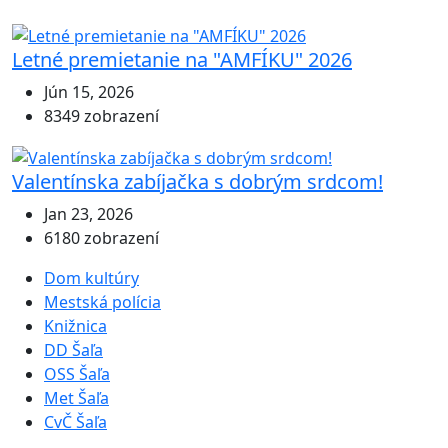
Letné premietanie na "AMFÍKU" 2026
Jún 15, 2026
8349 zobrazení
Valentínska zabíjačka s dobrým srdcom!
Jan 23, 2026
6180 zobrazení
Dom kultúry
Mestská polícia
Knižnica
DD Šaľa
OSS Šaľa
Met Šaľa
CvČ Šaľa