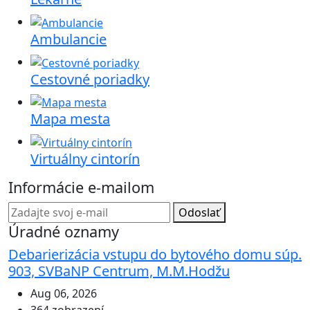
Ambulancie
Cestovné poriadky
Mapa mesta
Virtuálny cintorín
Informácie e-mailom
Odoslať
Úradné oznamy
Debarierizácia vstupu do bytového domu súp.
903, SVBaNP Centrum, M.M.Hodžu
Aug 06, 2026