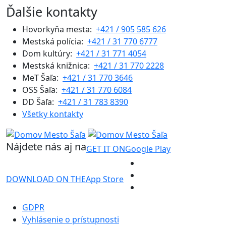
Ďalšie kontakty
Hovorkyňa mesta:
+421 / 905 585 626
Mestská polícia:
+421 / 31 770 6777
Dom kultúry:
+421 / 31 771 4054
Mestská knižnica:
+421 / 31 770 2228
MeT Šaľa:
+421 / 31 770 3646
OSS Šaľa:
+421 / 31 770 6084
DD Šaľa:
+421 / 31 783 8390
Všetky kontakty
Nájdete nás aj na
GET IT ON
Google Play
DOWNLOAD ON THE
App Store
GDPR
Vyhlásenie o prístupnosti