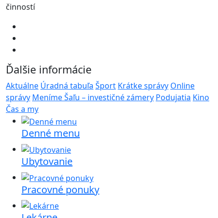
činností
Ďalšie informácie
Aktuálne
Úradná tabuľa
Šport
Krátke správy
Online
správy
Meníme Šaľu – investičné zámery
Podujatia
Kino
Čas a my
Denné menu
Ubytovanie
Pracovné ponuky
Lekárne