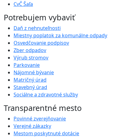
CvČ Šaľa
Potrebujem vybaviť
Daň z nehnuteľnosti
Miestny poplatok za komunálne odpady
Osvedčovanie podpisov
Zber odpadov
Výrub stromov
Parkovanie
Nájomné bývanie
Matričný úrad
Stavebný úrad
Sociálne a zdravotné služby
Transparentné mesto
Povinné zverejňovanie
Verejné zákazky
Mestom poskytnuté dotácie