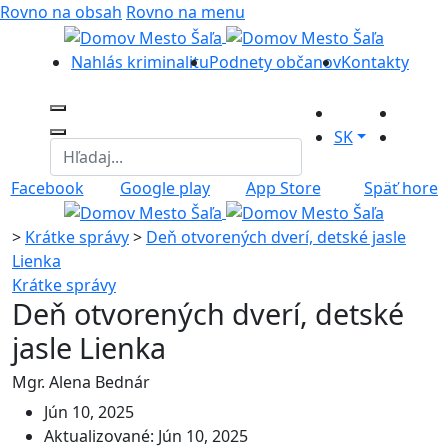
Rovno na obsah
Rovno na menu
Nahlás kriminalitu
Podnety občanov
Kontakty
SK
Facebook
Google play
App Store
Späť hore
>
Krátke správy
>
Deň otvorených dverí, detské jasle
Lienka
Krátke správy
Deň otvorených dverí, detské
jasle Lienka
Mgr. Alena Bednár
Jún 10, 2025
Aktualizované: Jún 10, 2025