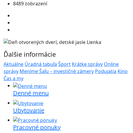
8489 zobrazení
Ďalšie informácie
Aktuálne
Úradná tabuľa
Šport
Krátke správy
Online
správy
Meníme Šaľu – investičné zámery
Podujatia
Kino
Čas a my
Denné menu
Ubytovanie
Pracovné ponuky