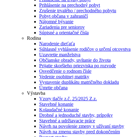
Prihlásenie na prechodný pobyt
Zrušenie trvalého / prechodného pobytu
Pobyt občana v zahraničí
Nájomné bývanie
Zariadenia pre seniorov
Súpisné a orientačné čísla
Rodina
Narodenie dieťaťa
Súhlasné vyhlásenie rodičov o určení otcovstva
Uzavretie manželstva
Občianske obrady, uvítanie do života
Prijatie skoršieho priezviska po rozvode
Osvedčenie o rodnom čísle
Vedenie osobitnej matriky
Vystavenie duplikátu matričného dokladu
Úmrtie občana
Výstavba
Vzory tlačív z.č. 25/2025 Z.z.
Stavebné konanie
Kolaudačné konanie
Drobné a jednoduché stavby, prípojky
Stavebné a udržiavacie práce
Návrh na povolenie zmeny v užívaní stavby
Návrh na zmenu stavby pred dokončením