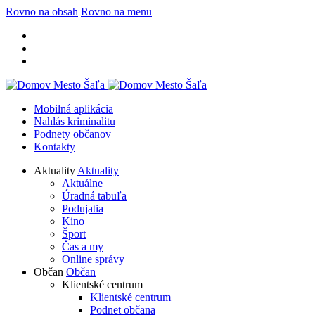
Rovno na obsah
Rovno na menu
Mobilná aplikácia
Nahlás kriminalitu
Podnety občanov
Kontakty
Aktuality
Aktuality
Aktuálne
Úradná tabuľa
Podujatia
Kino
Šport
Čas a my
Online správy
Občan
Občan
Klientské centrum
Klientské centrum
Podnet občana