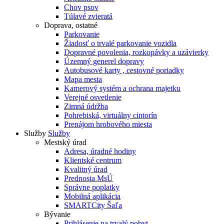
Chov psov
Túlavé zvieratá
Doprava, ostatné
Parkovanie
Žiadosť o trvalé parkovanie vozidla
Dopravné povolenia, rozkopávky a uzávierky
Územný generel dopravy
Autobusové karty , cestovné poriadky
Mapa mesta
Kamerový systém a ochrana majetku
Verejné osvetlenie
Zimná údržba
Pohrebiská, virtuálny cintorín
Prenájom hrobového miesta
Služby
Služby
Mestský úrad
Adresa, úradné hodiny
Klientské centrum
Kvalitný úrad
Prednosta MsÚ
Správne poplatky
Mobilná aplikácia
SMARTCity Šaľa
Bývanie
Prihlásenie na trvalý pobyt