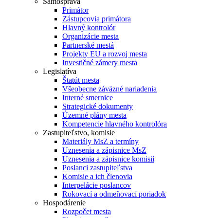
Samospráva
Primátor
Zástupcovia primátora
Hlavný kontrolór
Organizácie mesta
Partnerské mestá
Projekty EU a rozvoj mesta
Investičné zámery mesta
Legislatíva
Štatút mesta
Všeobecne záväzné nariadenia
Interné smernice
Strategické dokumenty
Územné plány mesta
Kompetencie hlavného kontrolóra
Zastupiteľstvo, komisie
Materiály MsZ a termíny
Uznesenia a zápisnice MsZ
Uznesenia a zápisnice komisií
Poslanci zastupiteľstva
Komisie a ich členovia
Interpelácie poslancov
Rokovací a odmeňovací poriadok
Hospodárenie
Rozpočet mesta