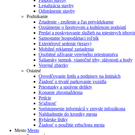
Pasport stavby
Legalizácia stavby
Odstránenie stavby
Podnikanie
Zriadenie - zrušenie a čas prevádzkarne
Oznámenie o športovom a kultúrnom podujatí
Predaj a poskytovanie služieb na miestnych trhovi
Samostatne hospodáriaci roľník
Exteriérové sedenie (terasy)
Mobilné reklamné zariadenia
Osobitné užívanie verejného priestranstva
Šaliansky jarmok, vianočné trhy, slávnosti a hody
Verejné zbierky
Ostatné
Osvedčovanie listín a podpisov na listinách
Žiadosť o trvalé parkovanie vozidla
Priestupky a správne delikty
Konanie zhromaždenia
Petície
Sťažnosť
Sprístupnenie informácií v zmysle infozákona
Nahliadnutie do kroniky mesta
Rybárske lístky
Žiadosť o použitie erbu/loga mesta
Mesto
Mesto