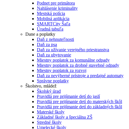
Podnet pre primátora
Nahlásenie kriminality
Mestská polícia
Mobilná aplikácia
SMARTCity Šaľa
Úradná tabuľa
Dane a poplatky
Daň z nehnuteľnosti
Daň za psa
Daň za užívanie verejného priestranstva
Daň za ubytovanie
Miestny poplatok za komunálne odpady
Miestny poplatok za drobné stavebné odpady
Miestny poplatok za rozvoj
Daň za nevýherné prístroje a predajné automaty
Správne poplatky
Školstvo, mládež
Školský úrad
Pravidlá pre prijímanie detí do jaslí
Pravidlá pre prijímanie detí do materských škôl
Pravidlá pre prijímanie detí do základných škôl
Materské školy
Základné školy a špeciálna ZŠ
Stredné školy
Umelecké školy