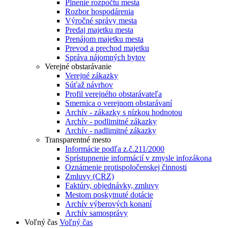
Plnenie rozpočtu mesta
Rozbor hospodárenia
Výročné správy mesta
Predaj majetku mesta
Prenájom majetku mesta
Prevod a prechod majetku
Správa nájomných bytov
Verejné obstarávanie
Verejné zákazky
Súťaž návrhov
Profil verejného obstarávateľa
Smernica o verejnom obstarávaní
Archív - zákazky s nízkou hodnotou
Archív - podlimitné zákazky
Archív - nadlimitné zákazky
Transparentné mesto
Informácie podľa z.č.211/2000
Sprístupnenie informácií v zmysle infozákona
Oznámenie protispoločenskej činnosti
Zmluvy (CRZ)
Faktúry, objednávky, zmluvy
Mestom poskytnuté dotácie
Archív výberových konaní
Archív samosprávy
Voľný čas
Voľný čas