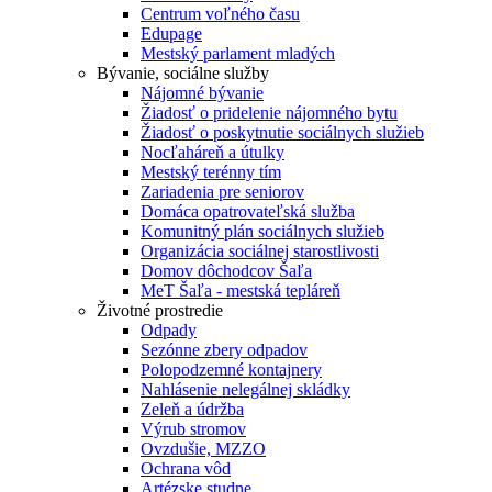
Centrum voľného času
Edupage
Mestský parlament mladých
Bývanie, sociálne služby
Nájomné bývanie
Žiadosť o pridelenie nájomného bytu
Žiadosť o poskytnutie sociálnych služieb
Nocľaháreň a útulky
Mestský terénny tím
Zariadenia pre seniorov
Domáca opatrovateľská služba
Komunitný plán sociálnych služieb
Organizácia sociálnej starostlivosti
Domov dôchodcov Šaľa
MeT Šaľa - mestská tepláreň
Životné prostredie
Odpady
Sezónne zbery odpadov
Polopodzemné kontajnery
Nahlásenie nelegálnej skládky
Zeleň a údržba
Výrub stromov
Ovzdušie, MZZO
Ochrana vôd
Artézske studne