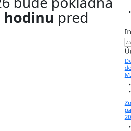
026 bude pokladňa
á
hodinu
pred
I
Ú
De
do
M
Zo
pa
20