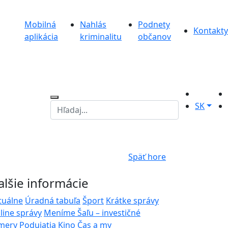
Mobilná
Nahlás
Podnety
Kontakty
aplikácia
kriminalitu
občanov
SK
Späť hore
alšie informácie
tuálne
Úradná tabuľa
Šport
Krátke správy
line správy
Meníme Šaľu – investičné
mery
Podujatia
Kino
Čas a my