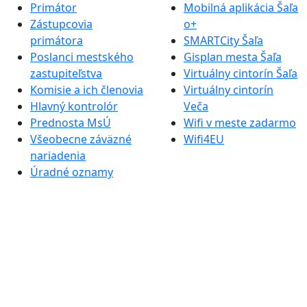
Primátor
Mobilná aplikácia Šaľa
Zástupcovia
o+
primátora
SMARTCity Šaľa
Poslanci mestského
Gisplan mesta Šaľa
zastupiteľstva
Virtuálny cintorín Šaľa
Komisie a ich členovia
Virtuálny cintorín
Hlavný kontrolór
Veča
Prednosta MsÚ
Wifi v meste zadarmo
Všeobecne záväzné
Wifi4EU
nariadenia
Úradné oznamy