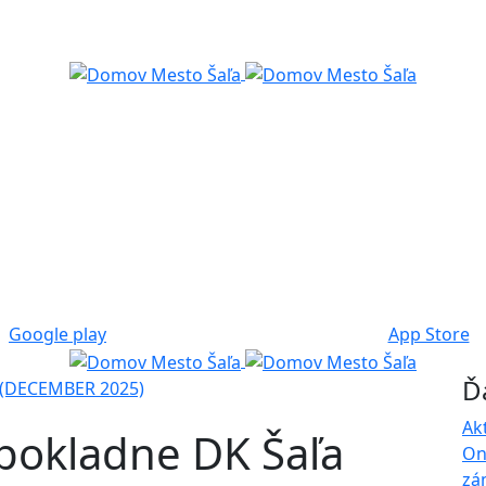
Google play
App Store
Ď
a (DECEMBER 2025)
Ak
 pokladne DK Šaľa
On
zá