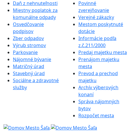
Daň z nehnuteľnosti
Povinné
Miestny poplatok za
zverejňovanie
komunálne odpady
Verejné zákazky
Osvedčovanie
Mestom poskytnuté
podpisov
dotácie
Zber odpadov
Informácie podľa
Výrub stromov
z.č.211/2000
Parkovanie
Predaj majetku mesta
Nájomné bývanie
Prenájom majetku
Matričný úrad
mesta
Stavebný úrad
Prevod a prechod
Sociálne a zdravotné
majetku
služby
Archív výberových
konaní
Správa nájomných
bytov
Rozpočet mesta