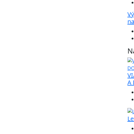
Vý
na
N
VI
A
Le