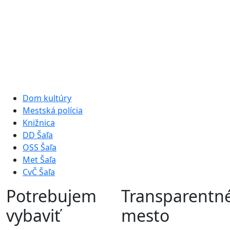
Dom kultúry
Mestská polícia
Knižnica
DD Šaľa
OSS Šaľa
Met Šaľa
CvČ Šaľa
Potrebujem
Transparentn
vybaviť
mesto