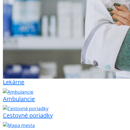
Lekárne
Ambulancie
Cestovné poriadky