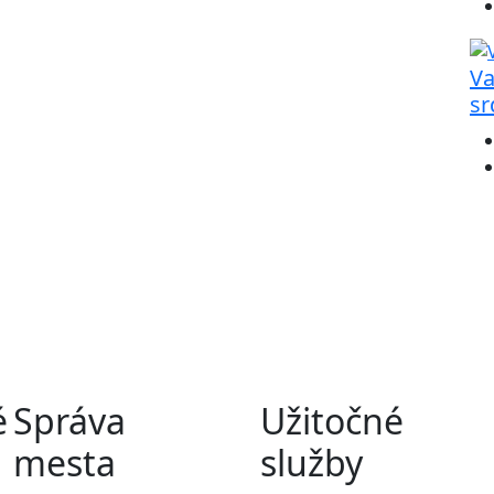
Va
sr
é
Správa
Užitočné
mesta
služby