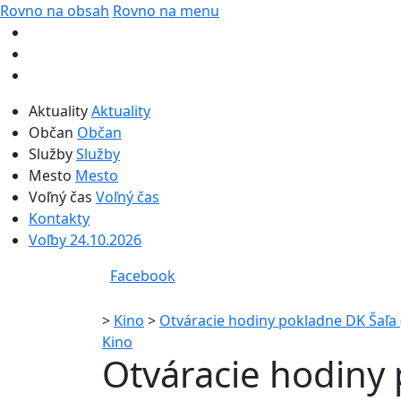
Rovno na obsah
Rovno na menu
Aktuality
Aktuality
Občan
Občan
Služby
Služby
Mesto
Mesto
Voľný čas
Voľný čas
Kontakty
Voľby 24.10.2026
Facebook
>
Kino
>
Otváracie hodiny pokladne DK Šaľ
Kino
Otváracie hodiny