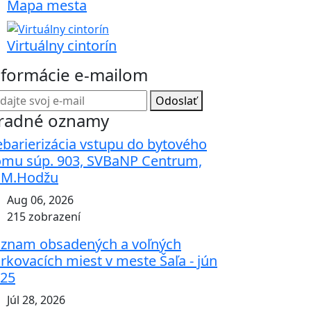
Mapa mesta
Virtuálny cintorín
nformácie e-mailom
Odoslať
radné oznamy
barierizácia vstupu do bytového
mu súp. 903, SVBaNP Centrum,
.M.Hodžu
Aug 06, 2026
215 zobrazení
znam obsadených a voľných
rkovacích miest v meste Šaľa - jún
25
Júl 28, 2026