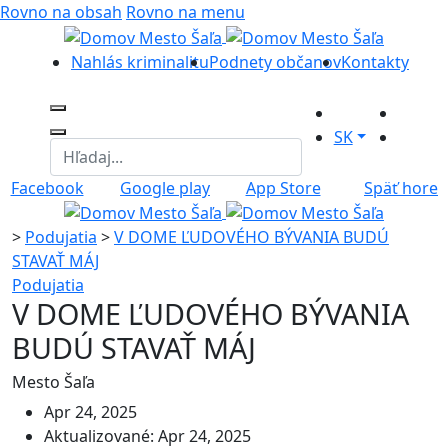
Rovno na obsah
Rovno na menu
Nahlás kriminalitu
Podnety občanov
Kontakty
SK
Facebook
Google play
App Store
Späť hore
>
Podujatia
>
V DOME ĽUDOVÉHO BÝVANIA BUDÚ
STAVAŤ MÁJ
Podujatia
V DOME ĽUDOVÉHO BÝVANIA
BUDÚ STAVAŤ MÁJ
Mesto Šaľa
Apr 24, 2025
Aktualizované: Apr 24, 2025