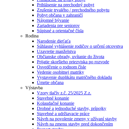
Prihlásenie na prechodný pobyt
Zrušenie trvalého / prechodného pobytu
Pobyt občana v zahraničí
Nájomné bývanie
Zariadenia pre seniorov
Súpisné a orientačné čísla
Rodina
Narodenie dieťaťa
Súhlasné vyhlásenie rodičov o určení otcovstva
Uzavretie manželstva
Občianske obrady, uvítanie do života
Prijatie skoršieho priezviska po rozvode
Osvedčenie o rodnom čísle
Vedenie osobitnej matriky
Vystavenie duplikátu matričného dokladu
Úmrtie občana
Výstavba
Vzory tlačív z.č. 25/2025 Z.z.
Stavebné konanie
Kolaudačné konanie
Drobné a jednoduché stavby, prípojky
Stavebné a udržiavacie práce
Návrh na povolenie zmeny v užívaní stavby
Návrh na zmenu stavby pred dokončením