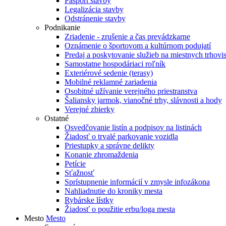
Pasport stavby
Legalizácia stavby
Odstránenie stavby
Podnikanie
Zriadenie - zrušenie a čas prevádzkarne
Oznámenie o športovom a kultúrnom podujatí
Predaj a poskytovanie služieb na miestnych trhovi
Samostatne hospodáriaci roľník
Exteriérové sedenie (terasy)
Mobilné reklamné zariadenia
Osobitné užívanie verejného priestranstva
Šaliansky jarmok, vianočné trhy, slávnosti a hody
Verejné zbierky
Ostatné
Osvedčovanie listín a podpisov na listinách
Žiadosť o trvalé parkovanie vozidla
Priestupky a správne delikty
Konanie zhromaždenia
Petície
Sťažnosť
Sprístupnenie informácií v zmysle infozákona
Nahliadnutie do kroniky mesta
Rybárske lístky
Žiadosť o použitie erbu/loga mesta
Mesto
Mesto