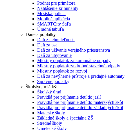
Podnet pre primátora
Nahlásenie kriminality
Mestská polícia
Mobilná aplikácia
SMARTCity Šaľa
Úradná tabuľa
Dane a poplatky
Daň z nehnuteľnosti
Daň za psa
Daň za užívanie verejného priestranstva
Daň za ubytovanie
Miestny poplatok za komunálne odpady
Miestny poplatok za drobné stavebné odpady
Miestny poplatok za rozvoj
Daň za nevýherné prístroje a predajné automaty
Správne poplatky
Školstvo, mládež
Školský úrad
Pravidlá pre prijímanie detí do jaslí
Pravidlá pre prijímanie detí do materských škôl
Pravidlá pre prijímanie detí do základných škôl
Materské školy
Základné školy a špeciálna ZŠ
Stredné školy
Umelecké školy