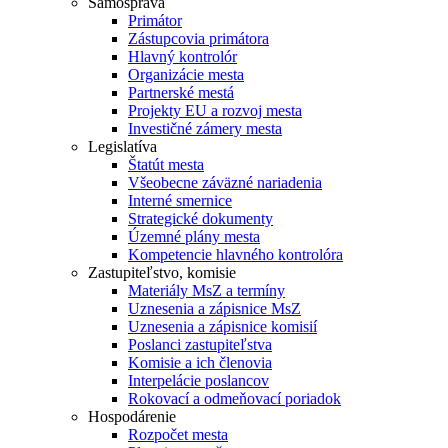
Samospráva
Primátor
Zástupcovia primátora
Hlavný kontrolór
Organizácie mesta
Partnerské mestá
Projekty EU a rozvoj mesta
Investičné zámery mesta
Legislatíva
Štatút mesta
Všeobecne záväzné nariadenia
Interné smernice
Strategické dokumenty
Územné plány mesta
Kompetencie hlavného kontrolóra
Zastupiteľstvo, komisie
Materiály MsZ a termíny
Uznesenia a zápisnice MsZ
Uznesenia a zápisnice komisií
Poslanci zastupiteľstva
Komisie a ich členovia
Interpelácie poslancov
Rokovací a odmeňovací poriadok
Hospodárenie
Rozpočet mesta