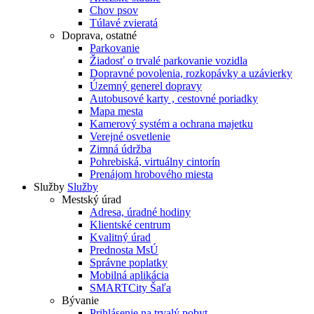
Chov psov
Túlavé zvieratá
Doprava, ostatné
Parkovanie
Žiadosť o trvalé parkovanie vozidla
Dopravné povolenia, rozkopávky a uzávierky
Územný generel dopravy
Autobusové karty , cestovné poriadky
Mapa mesta
Kamerový systém a ochrana majetku
Verejné osvetlenie
Zimná údržba
Pohrebiská, virtuálny cintorín
Prenájom hrobového miesta
Služby
Služby
Mestský úrad
Adresa, úradné hodiny
Klientské centrum
Kvalitný úrad
Prednosta MsÚ
Správne poplatky
Mobilná aplikácia
SMARTCity Šaľa
Bývanie
Prihlásenie na trvalý pobyt