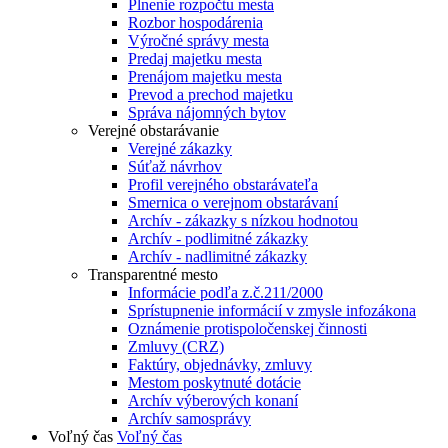
Plnenie rozpočtu mesta
Rozbor hospodárenia
Výročné správy mesta
Predaj majetku mesta
Prenájom majetku mesta
Prevod a prechod majetku
Správa nájomných bytov
Verejné obstarávanie
Verejné zákazky
Súťaž návrhov
Profil verejného obstarávateľa
Smernica o verejnom obstarávaní
Archív - zákazky s nízkou hodnotou
Archív - podlimitné zákazky
Archív - nadlimitné zákazky
Transparentné mesto
Informácie podľa z.č.211/2000
Sprístupnenie informácií v zmysle infozákona
Oznámenie protispoločenskej činnosti
Zmluvy (CRZ)
Faktúry, objednávky, zmluvy
Mestom poskytnuté dotácie
Archív výberových konaní
Archív samosprávy
Voľný čas
Voľný čas