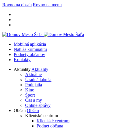
Rovno na obsah
Rovno na menu
Mobilná aplikácia
Nahlás kriminalitu
Podnety občanov
Kontakty
Aktuality
Aktuality
Aktuálne
Úradná tabuľa
Podujatia
Kino
Šport
Čas a my
Online správy
Občan
Občan
Klientské centrum
Klientské centrum
Podnet občana