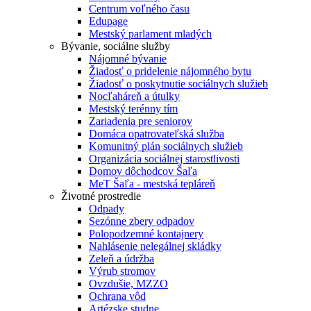
Centrum voľného času
Edupage
Mestský parlament mladých
Bývanie, sociálne služby
Nájomné bývanie
Žiadosť o pridelenie nájomného bytu
Žiadosť o poskytnutie sociálnych služieb
Nocľaháreň a útulky
Mestský terénny tím
Zariadenia pre seniorov
Domáca opatrovateľská služba
Komunitný plán sociálnych služieb
Organizácia sociálnej starostlivosti
Domov dôchodcov Šaľa
MeT Šaľa - mestská tepláreň
Životné prostredie
Odpady
Sezónne zbery odpadov
Polopodzemné kontajnery
Nahlásenie nelegálnej skládky
Zeleň a údržba
Výrub stromov
Ovzdušie, MZZO
Ochrana vôd
Artézske studne