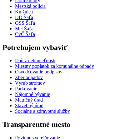
Dom kultúry
Mestská polícia
Knižnica
DD Šaľa
OSS Šaľa
Met Šaľa
CvČ Šaľa
Potrebujem vybaviť
Daň z nehnuteľnosti
Miestny poplatok za komunálne odpady
Osvedčovanie podpisov
Zber odpadov
Výrub stromov
Parkovanie
Nájomné bývanie
Matričný úrad
Stavebný úrad
Sociálne a zdravotné služby
Transparentné mesto
Povinné zverejňovanie