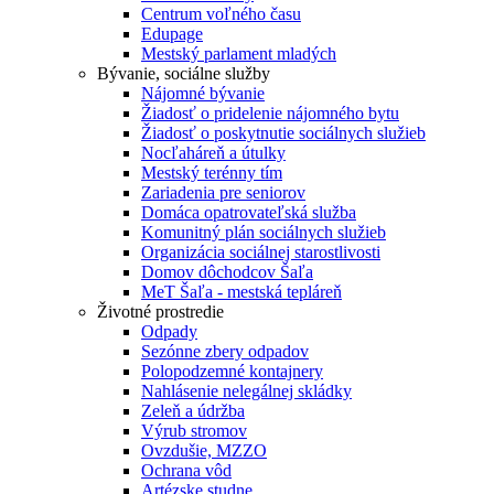
Centrum voľného času
Edupage
Mestský parlament mladých
Bývanie, sociálne služby
Nájomné bývanie
Žiadosť o pridelenie nájomného bytu
Žiadosť o poskytnutie sociálnych služieb
Nocľaháreň a útulky
Mestský terénny tím
Zariadenia pre seniorov
Domáca opatrovateľská služba
Komunitný plán sociálnych služieb
Organizácia sociálnej starostlivosti
Domov dôchodcov Šaľa
MeT Šaľa - mestská tepláreň
Životné prostredie
Odpady
Sezónne zbery odpadov
Polopodzemné kontajnery
Nahlásenie nelegálnej skládky
Zeleň a údržba
Výrub stromov
Ovzdušie, MZZO
Ochrana vôd
Artézske studne