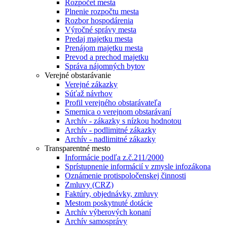
Rozpočet mesta
Plnenie rozpočtu mesta
Rozbor hospodárenia
Výročné správy mesta
Predaj majetku mesta
Prenájom majetku mesta
Prevod a prechod majetku
Správa nájomných bytov
Verejné obstarávanie
Verejné zákazky
Súťaž návrhov
Profil verejného obstarávateľa
Smernica o verejnom obstarávaní
Archív - zákazky s nízkou hodnotou
Archív - podlimitné zákazky
Archív - nadlimitné zákazky
Transparentné mesto
Informácie podľa z.č.211/2000
Sprístupnenie informácií v zmysle infozákona
Oznámenie protispoločenskej činnosti
Zmluvy (CRZ)
Faktúry, objednávky, zmluvy
Mestom poskytnuté dotácie
Archív výberových konaní
Archív samosprávy