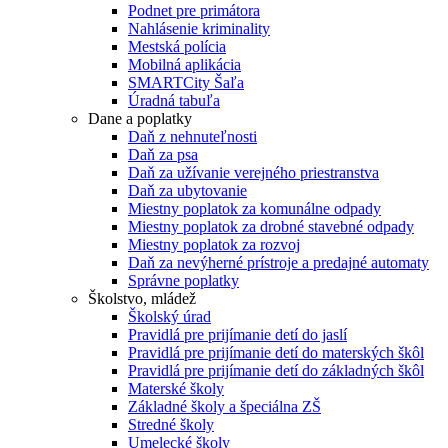
Podnet pre primátora
Nahlásenie kriminality
Mestská polícia
Mobilná aplikácia
SMARTCity Šaľa
Úradná tabuľa
Dane a poplatky
Daň z nehnuteľnosti
Daň za psa
Daň za užívanie verejného priestranstva
Daň za ubytovanie
Miestny poplatok za komunálne odpady
Miestny poplatok za drobné stavebné odpady
Miestny poplatok za rozvoj
Daň za nevýherné prístroje a predajné automaty
Správne poplatky
Školstvo, mládež
Školský úrad
Pravidlá pre prijímanie detí do jaslí
Pravidlá pre prijímanie detí do materských škôl
Pravidlá pre prijímanie detí do základných škôl
Materské školy
Základné školy a špeciálna ZŠ
Stredné školy
Umelecké školy