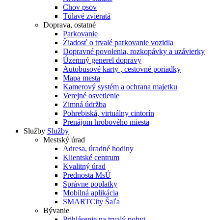
Chov psov
Túlavé zvieratá
Doprava, ostatné
Parkovanie
Žiadosť o trvalé parkovanie vozidla
Dopravné povolenia, rozkopávky a uzávierky
Územný generel dopravy
Autobusové karty , cestovné poriadky
Mapa mesta
Kamerový systém a ochrana majetku
Verejné osvetlenie
Zimná údržba
Pohrebiská, virtuálny cintorín
Prenájom hrobového miesta
Služby
Služby
Mestský úrad
Adresa, úradné hodiny
Klientské centrum
Kvalitný úrad
Prednosta MsÚ
Správne poplatky
Mobilná aplikácia
SMARTCity Šaľa
Bývanie
Prihlásenie na trvalý pobyt