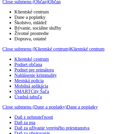
Close submenu (Občan)
Občan
Klientské centrum
Dane a poplatky
Školstvo, mládež
Bývanie, sociálne služby
Životné prostredie
Doprava, ostatné
Close submenu (Klientské centrum)
Klientské centrum
Klientské centrum
Podnet občana
Podnet pre primátora
Nahlásenie kriminality
Mestská polícia
Mobilná aplikácia
SMARTCity Šaľa
Úradná tabuľa
Close submenu (Dane a poplatky)
Dane a poplatky
Daň z nehnuteľnosti
Daň za psa
Daň za užívanie verejného priestranstva
Daň za ubytovanie