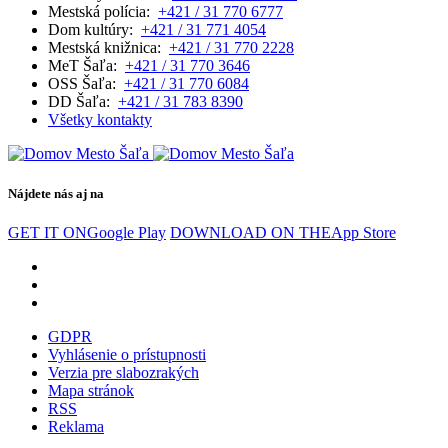
Mestská polícia:
+421 / 31 770 6777
Dom kultúry:
+421 / 31 771 4054
Mestská knižnica:
+421 / 31 770 2228
MeT Šaľa:
+421 / 31 770 3646
OSS Šaľa:
+421 / 31 770 6084
DD Šaľa:
+421 / 31 783 8390
Všetky kontakty
Nájdete nás aj na
GET IT ON
Google Play
DOWNLOAD ON THE
App Store
GDPR
Vyhlásenie o prístupnosti
Verzia pre slabozrakých
Mapa stránok
RSS
Reklama