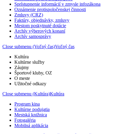
Sprístupnenie informácií v zmysle infozákona
Oznámenie protispoločenskej činnosti
Zmluvy (CRZ)
Faktúry, objednávky, zmluvy
Mestom poskytnuté dotácie
Archív výberových konaní
Archív samosprávy
Close submenu (Voľný čas)
Voľný čas
Kultúra
Kultúrne služby
Záujmy
Športové kluby, OZ
O meste
Užitočné odkazy
Close submenu (Kultúra)
Kultúra
Program kina
Kultúrne podujatia
Mestská knižnica
Fotogaléria
Mobilná aplikácia