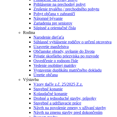
Prihlásenie na prechodný pobyt
Zrušenie trvalého / prechodného pobytu
Pobyt občana v zahraničí
Nájomné bývanie
Zariadenia pre seniorov
Súpisné a orientačné čísla
Rodina
Narodenie dieťaťa
Súhlasné vyhlásenie rodičov o určení otcovstva
Uzavretie manželstva
Občianske obrady, uvítanie do života
Prijatie skoršieho priezviska po rozvode
Osvedčenie o rodnom čísle
Vedenie osobitnej matriky
Vystavenie duplikátu matričného dokladu
Úmrtie občana
Výstavba
Vzory tlačív z.č. 25/2025 Z.z.
Stavebné konanie
Kolaudačné konanie
Drobné a jednoduché stavby, prípojky
Stavebné a udržiavacie práce
Návrh na povolenie zmeny v užívaní stavby
Návrh na zmenu stavby pred dokončením