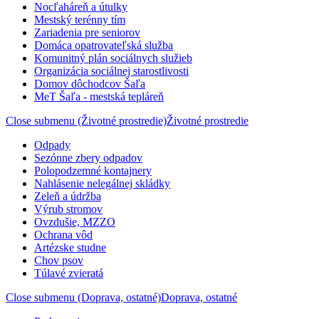
Nocľaháreň a útulky
Mestský terénny tím
Zariadenia pre seniorov
Domáca opatrovateľská služba
Komunitný plán sociálnych služieb
Organizácia sociálnej starostlivosti
Domov dôchodcov Šaľa
MeT Šaľa - mestská tepláreň
Close submenu (Životné prostredie)
Životné prostredie
Odpady
Sezónne zbery odpadov
Polopodzemné kontajnery
Nahlásenie nelegálnej skládky
Zeleň a údržba
Výrub stromov
Ovzdušie, MZZO
Ochrana vôd
Artézske studne
Chov psov
Túlavé zvieratá
Close submenu (Doprava, ostatné)
Doprava, ostatné