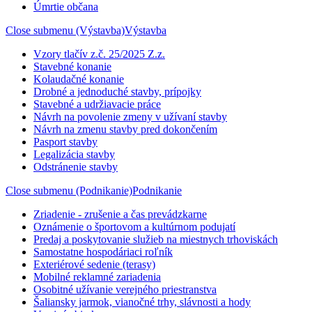
Úmrtie občana
Close submenu (Výstavba)
Výstavba
Vzory tlačív z.č. 25/2025 Z.z.
Stavebné konanie
Kolaudačné konanie
Drobné a jednoduché stavby, prípojky
Stavebné a udržiavacie práce
Návrh na povolenie zmeny v užívaní stavby
Návrh na zmenu stavby pred dokončením
Pasport stavby
Legalizácia stavby
Odstránenie stavby
Close submenu (Podnikanie)
Podnikanie
Zriadenie - zrušenie a čas prevádzkarne
Oznámenie o športovom a kultúrnom podujatí
Predaj a poskytovanie služieb na miestnych trhoviskách
Samostatne hospodáriaci roľník
Exteriérové sedenie (terasy)
Mobilné reklamné zariadenia
Osobitné užívanie verejného priestranstva
Šaliansky jarmok, vianočné trhy, slávnosti a hody