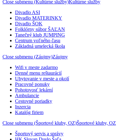
Close submenu (Kultúrne služby)
Kultúrne služby
Divadlo ASI
Divadlo MATERINKY
Divadlo ŠOK
Folklórny súbor ŠAĽAN
Tanečný klub JUMPING
Centrum voľného času
Základná umelecká škola
Close submenu (Záujmy)
Záujmy
Wifi v meste zadarmo
Denné menu reštaurácií
Ubytovanie v meste a okolí
Pracovné ponuky
Pohotovosť lekární
Ambulancie
Cestovné poriadky
Inzercia
Katalóg firiem
Close submenu (Športové kluby, OZ)
Športové kluby, OZ
Športový servis a správy
HK Slovan Duslo Šaľa