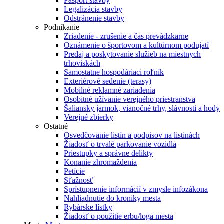
Pasport stavby
Legalizácia stavby
Odstránenie stavby
Podnikanie
Zriadenie - zrušenie a čas prevádzkarne
Oznámenie o športovom a kultúrnom podujatí
Predaj a poskytovanie služieb na miestnych
trhoviskách
Samostatne hospodáriaci roľník
Exteriérové sedenie (terasy)
Mobilné reklamné zariadenia
Osobitné užívanie verejného priestranstva
Šaliansky jarmok, vianočné trhy, slávnosti a hody
Verejné zbierky
Ostatné
Osvedčovanie listín a podpisov na listinách
Žiadosť o trvalé parkovanie vozidla
Priestupky a správne delikty
Konanie zhromaždenia
Petície
Sťažnosť
Sprístupnenie informácií v zmysle infozákona
Nahliadnutie do kroniky mesta
Rybárske lístky
Žiadosť o použitie erbu/loga mesta