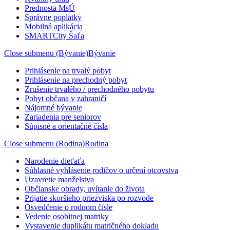
Prednosta MsÚ
Správne poplatky
Mobilná aplikácia
SMARTCity Šaľa
Close submenu (Bývanie)
Bývanie
Prihlásenie na trvalý pobyt
Prihlásenie na prechodný pobyt
Zrušenie trvalého / prechodného pobytu
Pobyt občana v zahraničí
Nájomné bývanie
Zariadenia pre seniorov
Súpisné a orientačné čísla
Close submenu (Rodina)
Rodina
Narodenie dieťaťa
Súhlasné vyhlásenie rodičov o určení otcovstva
Uzavretie manželstva
Občianske obrady, uvítanie do života
Prijatie skoršieho priezviska po rozvode
Osvedčenie o rodnom čísle
Vedenie osobitnej matriky
Vystavenie duplikátu matričného dokladu