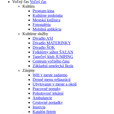
Voľný čas
Voľný čas
Kultúra
Program kina
Kultúrne podujatia
Mestská knižnica
Fotogaléria
Mobilná aplikácia
Kultúrne služby
Divadlo ASI
Divadlo MATERINKY
Divadlo ŠOK
Folklórny súbor ŠAĽAN
Tanečný klub JUMPING
Centrum voľného času
Základná umelecká škola
Záujmy
Wifi v meste zadarmo
Denné menu reštaurácií
Ubytovanie v meste a okolí
Pracovné ponuky
Pohotovosť lekární
Ambulancie
Cestovné poriadky
Inzercia
Katalóg firiem