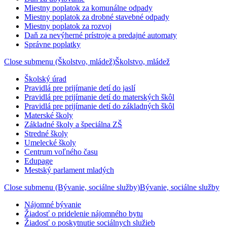
Miestny poplatok za komunálne odpady
Miestny poplatok za drobné stavebné odpady
Miestny poplatok za rozvoj
Daň za nevýherné prístroje a predajné automaty
Správne poplatky
Close submenu (Školstvo, mládež)
Školstvo, mládež
Školský úrad
Pravidlá pre prijímanie detí do jaslí
Pravidlá pre prijímanie detí do materských škôl
Pravidlá pre prijímanie detí do základných škôl
Materské školy
Základné školy a špeciálna ZŠ
Stredné školy
Umelecké školy
Centrum voľného času
Edupage
Mestský parlament mladých
Close submenu (Bývanie, sociálne služby)
Bývanie, sociálne služby
Nájomné bývanie
Žiadosť o pridelenie nájomného bytu
Žiadosť o poskytnutie sociálnych služieb