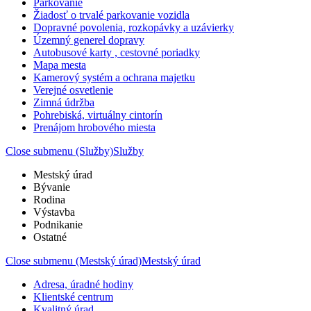
Parkovanie
Žiadosť o trvalé parkovanie vozidla
Dopravné povolenia, rozkopávky a uzávierky
Územný generel dopravy
Autobusové karty , cestovné poriadky
Mapa mesta
Kamerový systém a ochrana majetku
Verejné osvetlenie
Zimná údržba
Pohrebiská, virtuálny cintorín
Prenájom hrobového miesta
Close submenu (Služby)
Služby
Mestský úrad
Bývanie
Rodina
Výstavba
Podnikanie
Ostatné
Close submenu (Mestský úrad)
Mestský úrad
Adresa, úradné hodiny
Klientské centrum
Kvalitný úrad