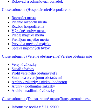
Rokovací a odmeňovací poriadok
Close submenu (Hospodárenie)
Hospodárenie
Rozpočet mesta
Plnenie rozpočtu mesta
Rozbor hospodárenia
Výročné správy mesta
Predaj majetku mesta
Prenájom majetku mesta
Prevod a prechod majetku
Správa nájomných bytov
Close submenu (Verejné obstarávanie)
Verejné obstarávanie
Verejné zákazky
Súťaž návrhov
Profil verejného obstarávateľa
Smernica o verejnom obstarávaní
Archív - zákazky s nízkou hodnotou
Archív - podlimitné zákazky
Archív - nadlimitné zákazky
Close submenu (Transparentné mesto)
Transparentné mesto
Informácie podľa z.č.211/2000