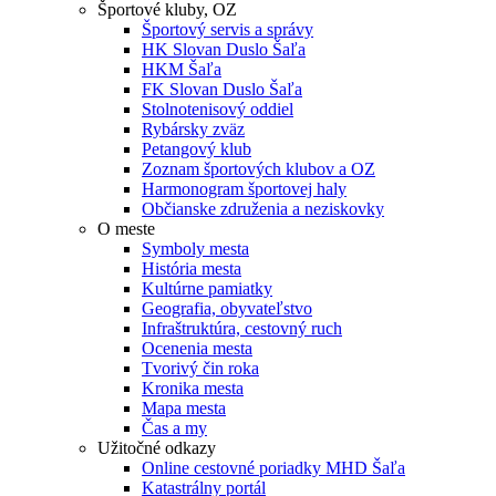
Športové kluby, OZ
Športový servis a správy
HK Slovan Duslo Šaľa
HKM Šaľa
FK Slovan Duslo Šaľa
Stolnotenisový oddiel
Rybársky zväz
Petangový klub
Zoznam športových klubov a OZ
Harmonogram športovej haly
Občianske združenia a neziskovky
O meste
Symboly mesta
História mesta
Kultúrne pamiatky
Geografia, obyvateľstvo
Infraštruktúra, cestovný ruch
Ocenenia mesta
Tvorivý čin roka
Kronika mesta
Mapa mesta
Čas a my
Užitočné odkazy
Online cestovné poriadky MHD Šaľa
Katastrálny portál