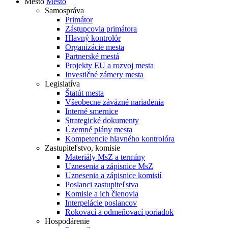
Mesto
Mesto
Samospráva
Primátor
Zástupcovia primátora
Hlavný kontrolór
Organizácie mesta
Partnerské mestá
Projekty EU a rozvoj mesta
Investičné zámery mesta
Legislatíva
Štatút mesta
Všeobecne záväzné nariadenia
Interné smernice
Strategické dokumenty
Územné plány mesta
Kompetencie hlavného kontrolóra
Zastupiteľstvo, komisie
Materiály MsZ a termíny
Uznesenia a zápisnice MsZ
Uznesenia a zápisnice komisií
Poslanci zastupiteľstva
Komisie a ich členovia
Interpelácie poslancov
Rokovací a odmeňovací poriadok
Hospodárenie