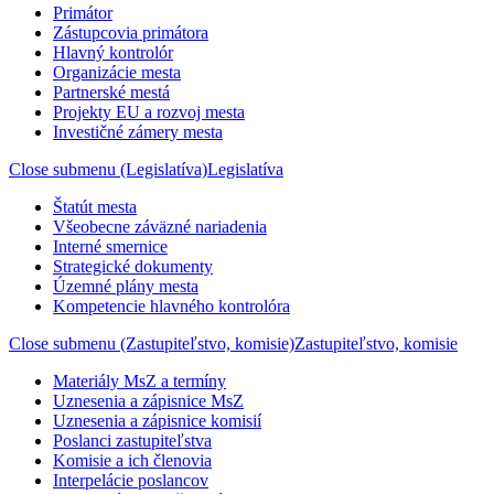
Primátor
Zástupcovia primátora
Hlavný kontrolór
Organizácie mesta
Partnerské mestá
Projekty EU a rozvoj mesta
Investičné zámery mesta
Close submenu (Legislatíva)
Legislatíva
Štatút mesta
Všeobecne záväzné nariadenia
Interné smernice
Strategické dokumenty
Územné plány mesta
Kompetencie hlavného kontrolóra
Close submenu (Zastupiteľstvo, komisie)
Zastupiteľstvo, komisie
Materiály MsZ a termíny
Uznesenia a zápisnice MsZ
Uznesenia a zápisnice komisií
Poslanci zastupiteľstva
Komisie a ich členovia
Interpelácie poslancov