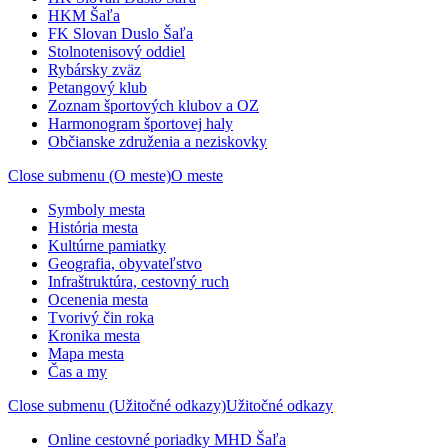
HKM Šaľa
FK Slovan Duslo Šaľa
Stolnotenisový oddiel
Rybársky zväz
Petangový klub
Zoznam športových klubov a OZ
Harmonogram športovej haly
Občianske združenia a neziskovky
Close submenu (O meste)
O meste
Symboly mesta
História mesta
Kultúrne pamiatky
Geografia, obyvateľstvo
Infraštruktúra, cestovný ruch
Ocenenia mesta
Tvorivý čin roka
Kronika mesta
Mapa mesta
Čas a my
Close submenu (Užitočné odkazy)
Užitočné odkazy
Online cestovné poriadky MHD Šaľa