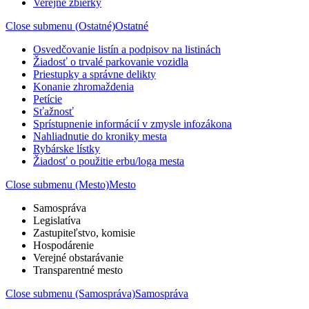
Verejné zbierky
Close submenu (Ostatné)
Ostatné
Osvedčovanie listín a podpisov na listinách
Žiadosť o trvalé parkovanie vozidla
Priestupky a správne delikty
Konanie zhromaždenia
Petície
Sťažnosť
Sprístupnenie informácií v zmysle infozákona
Nahliadnutie do kroniky mesta
Rybárske lístky
Žiadosť o použitie erbu/loga mesta
Close submenu (Mesto)
Mesto
Samospráva
Legislatíva
Zastupiteľstvo, komisie
Hospodárenie
Verejné obstarávanie
Transparentné mesto
Close submenu (Samospráva)
Samospráva