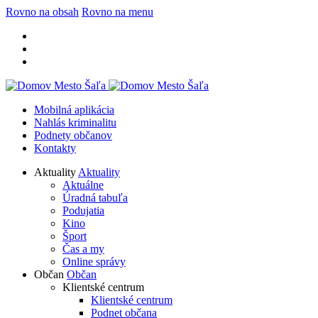
Rovno na obsah
Rovno na menu
Mobilná aplikácia
Nahlás kriminalitu
Podnety občanov
Kontakty
Aktuality
Aktuality
Aktuálne
Úradná tabuľa
Podujatia
Kino
Šport
Čas a my
Online správy
Občan
Občan
Klientské centrum
Klientské centrum
Podnet občana