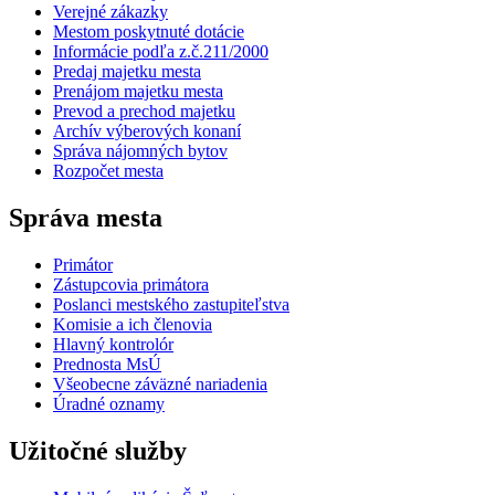
Verejné zákazky
Mestom poskytnuté dotácie
Informácie podľa z.č.211/2000
Predaj majetku mesta
Prenájom majetku mesta
Prevod a prechod majetku
Archív výberových konaní
Správa nájomných bytov
Rozpočet mesta
Správa mesta
Primátor
Zástupcovia primátora
Poslanci mestského zastupiteľstva
Komisie a ich členovia
Hlavný kontrolór
Prednosta MsÚ
Všeobecne záväzné nariadenia
Úradné oznamy
Užitočné služby