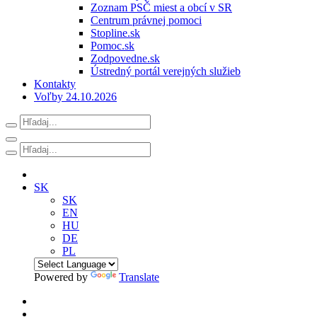
Zoznam PSČ miest a obcí v SR
Centrum právnej pomoci
Stopline.sk
Pomoc.sk
Zodpovedne.sk
Ústredný portál verejných služieb
Kontakty
Voľby 24.10.2026
SK
SK
EN
HU
DE
PL
Powered by
Translate