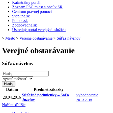
Katastrálny portál
Zoznam PSČ miest a obcí v SR
Centrum právnej pomoci
Stopline.sk
Pomoc.sk
Zodpovedne.sk
Ústredný portál verejných služieb
>
Mesto
>
Verejné obstarávanie
>
Súťaž návrhov
Verejné obstarávanie
Súťaž návrhov
Dátum
Predmet zákazky
Súťažné podmienky – Šaľa
vyhodnotenie
28.04.2016
Jozefov
28.05.2016
Načítať ďaľšie