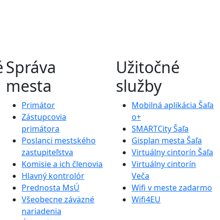
é
Správa
Užitočné
mesta
služby
Primátor
Mobilná aplikácia Šaľa
Zástupcovia
o+
primátora
SMARTCity Šaľa
Poslanci mestského
Gisplan mesta Šaľa
zastupiteľstva
Virtuálny cintorín Šaľa
Komisie a ich členovia
Virtuálny cintorín
Hlavný kontrolór
Veča
Prednosta MsÚ
Wifi v meste zadarmo
Všeobecne záväzné
Wifi4EU
nariadenia