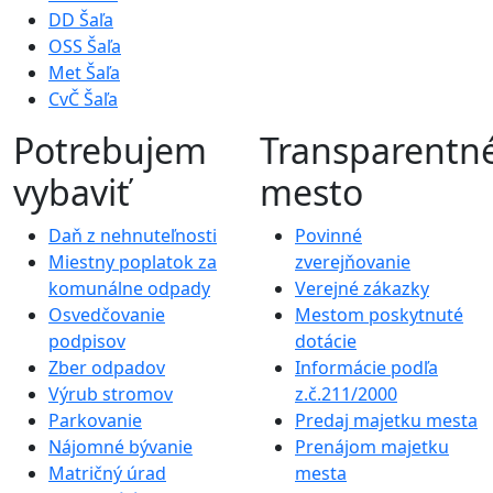
DD Šaľa
OSS Šaľa
Met Šaľa
CvČ Šaľa
Potrebujem
Transparentn
vybaviť
mesto
Daň z nehnuteľnosti
Povinné
Miestny poplatok za
zverejňovanie
komunálne odpady
Verejné zákazky
Osvedčovanie
Mestom poskytnuté
podpisov
dotácie
Zber odpadov
Informácie podľa
Výrub stromov
z.č.211/2000
Parkovanie
Predaj majetku mesta
Nájomné bývanie
Prenájom majetku
Matričný úrad
mesta