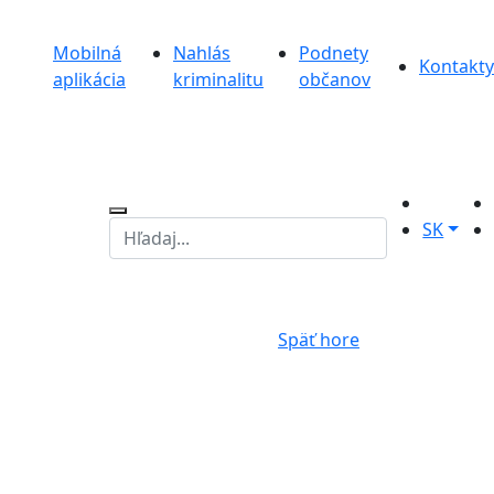
Mobilná
Nahlás
Podnety
Kontakty
aplikácia
kriminalitu
občanov
SK
Späť hore