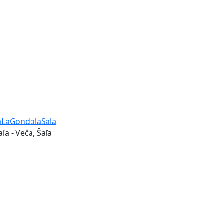
aLaGondolaSala
aľa - Veča, Šaľa