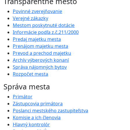
Transparentné mesto
Povinné zverejňovanie
Verejné zákazky
Mestom poskytnuté dotácie
Informácie podľa z.č.211/2000
Predaj majetku mesta
Prenájom majetku mesta
Prevod a prechod majetku
Archív výberových konaní
Správa nájomných bytov
Rozpočet mesta
Správa mesta
Primátor
Zástupcovia primátora
Poslanci mestského zastupiteľstva
Komisie a ich členovia
Hlavný kontrolór