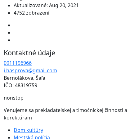
Aktualizované: Aug 20, 2021
4752 zobrazení
Kontaktné údaje
0911196966
i.hasprova@gmail.com
Bernolákova, Šaľa
IČO: 48319759
nonstop
Venujeme sa prekladateľskej a tlmočníckej činnosti a
korektúram
Dom kultúry
Mestská polícia