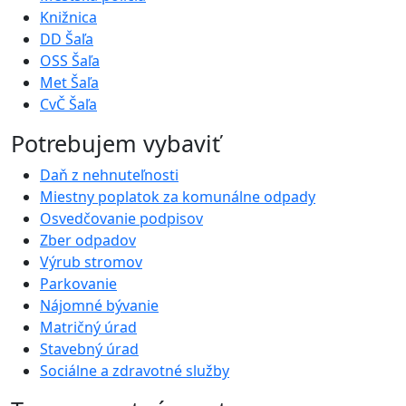
Knižnica
DD Šaľa
OSS Šaľa
Met Šaľa
CvČ Šaľa
Potrebujem vybaviť
Daň z nehnuteľnosti
Miestny poplatok za komunálne odpady
Osvedčovanie podpisov
Zber odpadov
Výrub stromov
Parkovanie
Nájomné bývanie
Matričný úrad
Stavebný úrad
Sociálne a zdravotné služby