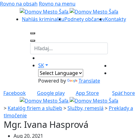
Rovno na obsah
Rovno na menu
Nahlás kriminalitu
Podnety občanov
Kontakty
SK
Powered by
Translate
Facebook
Google play
App Store
Späť hore
>
Katalóg firiem a služieb
>
Služby, remeslá
>
Preklady a
tlmočenie
Mgr. Ivana Hasprová
Aug 20, 2021