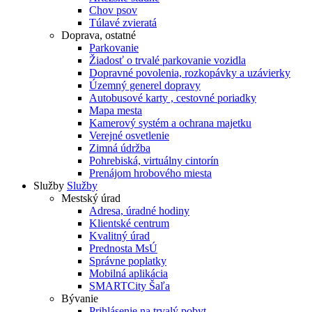
Chov psov
Túlavé zvieratá
Doprava, ostatné
Parkovanie
Žiadosť o trvalé parkovanie vozidla
Dopravné povolenia, rozkopávky a uzávierky
Územný generel dopravy
Autobusové karty , cestovné poriadky
Mapa mesta
Kamerový systém a ochrana majetku
Verejné osvetlenie
Zimná údržba
Pohrebiská, virtuálny cintorín
Prenájom hrobového miesta
Služby
Služby
Mestský úrad
Adresa, úradné hodiny
Klientské centrum
Kvalitný úrad
Prednosta MsÚ
Správne poplatky
Mobilná aplikácia
SMARTCity Šaľa
Bývanie
Prihlásenie na trvalý pobyt