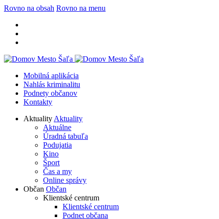
Rovno na obsah
Rovno na menu
Mobilná aplikácia
Nahlás kriminalitu
Podnety občanov
Kontakty
Aktuality
Aktuality
Aktuálne
Úradná tabuľa
Podujatia
Kino
Šport
Čas a my
Online správy
Občan
Občan
Klientské centrum
Klientské centrum
Podnet občana