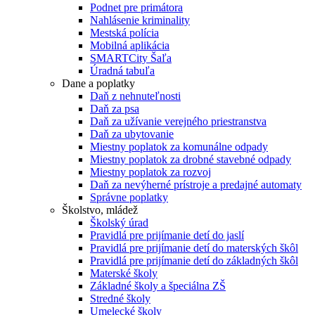
Podnet pre primátora
Nahlásenie kriminality
Mestská polícia
Mobilná aplikácia
SMARTCity Šaľa
Úradná tabuľa
Dane a poplatky
Daň z nehnuteľnosti
Daň za psa
Daň za užívanie verejného priestranstva
Daň za ubytovanie
Miestny poplatok za komunálne odpady
Miestny poplatok za drobné stavebné odpady
Miestny poplatok za rozvoj
Daň za nevýherné prístroje a predajné automaty
Správne poplatky
Školstvo, mládež
Školský úrad
Pravidlá pre prijímanie detí do jaslí
Pravidlá pre prijímanie detí do materských škôl
Pravidlá pre prijímanie detí do základných škôl
Materské školy
Základné školy a špeciálna ZŠ
Stredné školy
Umelecké školy