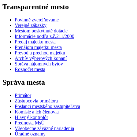
Transparentné mesto
Povinné zverejňovanie
Verejné zákazky
Mestom poskytnuté dotácie
Informácie podľa z.č.211/2000
Predaj majetku mesta
Prenájom majetku mesta
Prevod a prechod majetku
Archív výberových konaní
Správa nájomných bytov
Rozpočet mesta
Správa mesta
Primátor
Zástupcovia primátora
Poslanci mestského zastupiteľstva
Komisie a ich členovia
Hlavný kontrolór
Prednosta MsÚ
Všeobecne záväzné nariadenia
Úradné oznamy