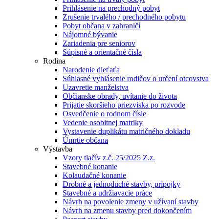
Prihlásenie na prechodný pobyt
Zrušenie trvalého / prechodného pobytu
Pobyt občana v zahraničí
Nájomné bývanie
Zariadenia pre seniorov
Súpisné a orientačné čísla
Rodina
Narodenie dieťaťa
Súhlasné vyhlásenie rodičov o určení otcovstva
Uzavretie manželstva
Občianske obrady, uvítanie do života
Prijatie skoršieho priezviska po rozvode
Osvedčenie o rodnom čísle
Vedenie osobitnej matriky
Vystavenie duplikátu matričného dokladu
Úmrtie občana
Výstavba
Vzory tlačív z.č. 25/2025 Z.z.
Stavebné konanie
Kolaudačné konanie
Drobné a jednoduché stavby, prípojky
Stavebné a udržiavacie práce
Návrh na povolenie zmeny v užívaní stavby
Návrh na zmenu stavby pred dokončením