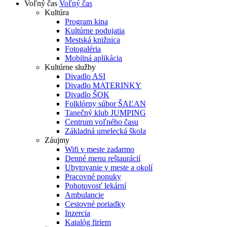
Voľný čas
Voľný čas
Kultúra
Program kina
Kultúrne podujatia
Mestská knižnica
Fotogaléria
Mobilná aplikácia
Kultúrne služby
Divadlo ASI
Divadlo MATERINKY
Divadlo ŠOK
Folklórny súbor ŠAĽAN
Tanečný klub JUMPING
Centrum voľného času
Základná umelecká škola
Záujmy
Wifi v meste zadarmo
Denné menu reštaurácií
Ubytovanie v meste a okolí
Pracovné ponuky
Pohotovosť lekární
Ambulancie
Cestovné poriadky
Inzercia
Katalóg firiem