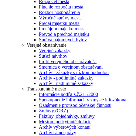
Rozpočet mesta
Plnenie rozpočtu mesta
Rozbor hospodárenia
Výročné správy mesta
Predaj majetku mesta
Prenájom majetku mesta
Prevod a prechod majetku
Správa nájomných bytov
Verejné obstarávanie
Verejné zákazky
Súťaž návrhov
Profil verejného obstarávateľa
Smernica o verejnom obstarávaní
Archív - zákazky s nízkou hodnotou
Archív - podlimitné zákazky
Archív - nadlimitné zákazky
Transparentné mesto
Informácie podľa z.č.211/2000
Sprístupnenie informácií v zmysle infozákona
Oznámenie protispoločenskej činnosti
Zmluvy (CRZ)
Faktúry, objednávky, zmluvy
Mestom poskytnuté dotácie
Archív výberových konaní
Archív samosprávy