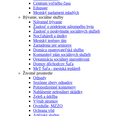
Centrum voľného času
Edupage
Mestský parlament mladých
Bývanie, sociálne služby
Nájomné bývanie
Žiadosť o pridelenie nájomného bytu
Žiadosť o poskytnutie sociálnych služieb
Nocľaháreň a útulky
Mestský terénny tím
Zariadenia pre seniorov
Domáca opatrovateľská služba
Komunitný plán sociálnych služieb
Organizácia sociálnej starostlivosti
Domov dôchodcov Šaľa
MeT Šaľa - mestská tepláreň
Životné prostredie
Odpady
Sezónne zbery odpadov
Polopodzemné kontajnery
Nahlásenie nelegálnej skládky
Zeleň a údržba
Výrub stromov
Ovzdušie, MZZO
Ochrana vôd
Artézske studne