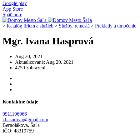
Google play
App Store
Späť hore
>
Katalóg firiem a služieb
>
Služby, remeslá
>
Preklady a tlmočenie
Mgr. Ivana Hasprová
Aug 20, 2021
Aktualizované: Aug 20, 2021
4759 zobrazení
Kontaktné údaje
0911196966
i.hasprova@gmail.com
Bernolákova, Šaľa
IČO: 48319759