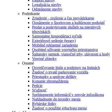
Pasport stavby
Legalizácia stavby
Odstránenie stavby
Podnikanie
Zriadenie - zrušenie a čas prevádzkarne
Oznámenie o športovom a kultúrnom podujatí
Predaj a poskytovanie služieb na miestnych
trhoviskách
Samostatne hospodáriaci roľník
Exteriérové sedenie (terasy)
Mobilné reklamné zariadenia
Osobitné užívanie verejného priestranstva
Šaliansky jarmok, vianočné trhy, slávnosti a hody
Verejné zbierky
Ostatné
Osvedčovanie listín a podpisov na listinách
Žiadosť o trvalé parkovanie vozidla
Priestupky a správne delikty
Konanie zhromaždenia
Petície
Sťažnosť
Sprístupnenie informácií v zmysle infozákona
Nahliadnutie do kroniky mesta
Rybárske lístky
Žiadosť o použitie erbu/loga mesta