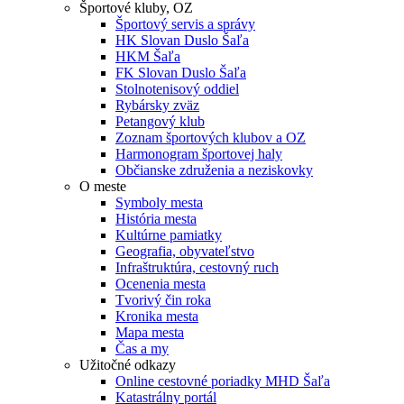
Športové kluby, OZ
Športový servis a správy
HK Slovan Duslo Šaľa
HKM Šaľa
FK Slovan Duslo Šaľa
Stolnotenisový oddiel
Rybársky zväz
Petangový klub
Zoznam športových klubov a OZ
Harmonogram športovej haly
Občianske združenia a neziskovky
O meste
Symboly mesta
História mesta
Kultúrne pamiatky
Geografia, obyvateľstvo
Infraštruktúra, cestovný ruch
Ocenenia mesta
Tvorivý čin roka
Kronika mesta
Mapa mesta
Čas a my
Užitočné odkazy
Online cestovné poriadky MHD Šaľa
Katastrálny portál