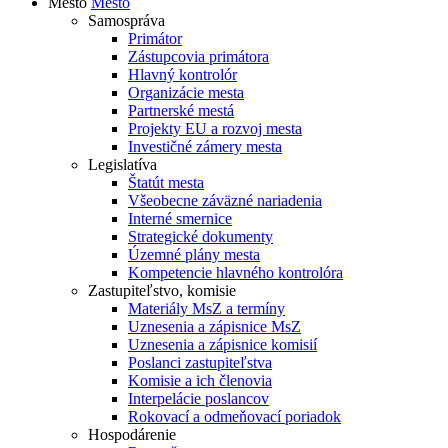
Mesto
Mesto
Samospráva
Primátor
Zástupcovia primátora
Hlavný kontrolór
Organizácie mesta
Partnerské mestá
Projekty EU a rozvoj mesta
Investičné zámery mesta
Legislatíva
Štatút mesta
Všeobecne záväzné nariadenia
Interné smernice
Strategické dokumenty
Územné plány mesta
Kompetencie hlavného kontrolóra
Zastupiteľstvo, komisie
Materiály MsZ a termíny
Uznesenia a zápisnice MsZ
Uznesenia a zápisnice komisií
Poslanci zastupiteľstva
Komisie a ich členovia
Interpelácie poslancov
Rokovací a odmeňovací poriadok
Hospodárenie