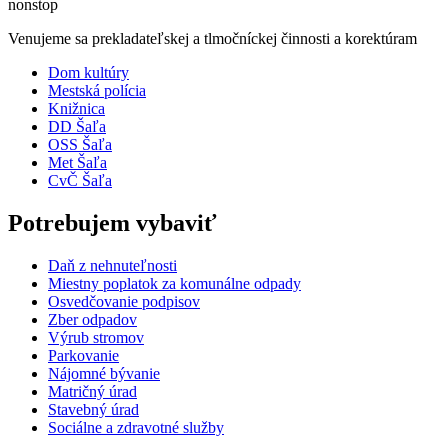
nonstop
Venujeme sa prekladateľskej a tlmočníckej činnosti a korektúram
Dom kultúry
Mestská polícia
Knižnica
DD Šaľa
OSS Šaľa
Met Šaľa
CvČ Šaľa
Potrebujem vybaviť
Daň z nehnuteľnosti
Miestny poplatok za komunálne odpady
Osvedčovanie podpisov
Zber odpadov
Výrub stromov
Parkovanie
Nájomné bývanie
Matričný úrad
Stavebný úrad
Sociálne a zdravotné služby