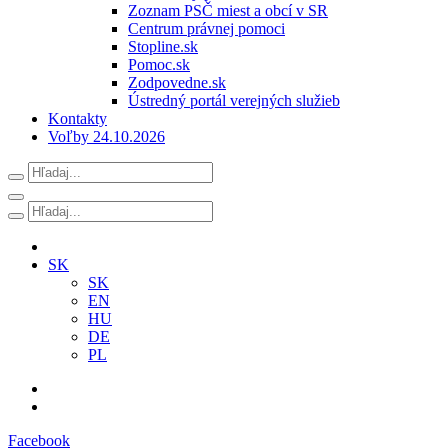
Zoznam PSČ miest a obcí v SR
Centrum právnej pomoci
Stopline.sk
Pomoc.sk
Zodpovedne.sk
Ústredný portál verejných služieb
Kontakty
Voľby 24.10.2026
SK
SK
EN
HU
DE
PL
Facebook