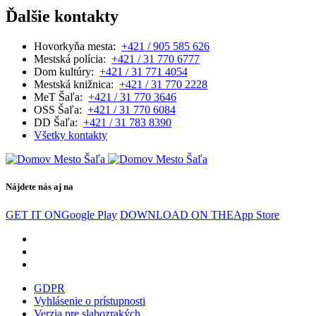
Ďalšie kontakty
Hovorkyňa mesta:
+421 / 905 585 626
Mestská polícia:
+421 / 31 770 6777
Dom kultúry:
+421 / 31 771 4054
Mestská knižnica:
+421 / 31 770 2228
MeT Šaľa:
+421 / 31 770 3646
OSS Šaľa:
+421 / 31 770 6084
DD Šaľa:
+421 / 31 783 8390
Všetky kontakty
Nájdete nás aj na
GET IT ON
Google Play
DOWNLOAD ON THE
App Store
GDPR
Vyhlásenie o prístupnosti
Verzia pre slabozrakých