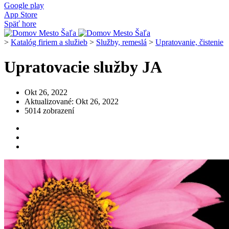
Google play
App Store
Späť hore
>
Katalóg firiem a služieb
>
Služby, remeslá
>
Upratovanie, čistenie
Upratovacie služby JA
Okt 26, 2022
Aktualizované: Okt 26, 2022
5014 zobrazení