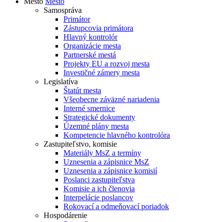
Mesto
Mesto
Samospráva
Primátor
Zástupcovia primátora
Hlavný kontrolór
Organizácie mesta
Partnerské mestá
Projekty EU a rozvoj mesta
Investičné zámery mesta
Legislatíva
Štatút mesta
Všeobecne záväzné nariadenia
Interné smernice
Strategické dokumenty
Územné plány mesta
Kompetencie hlavného kontrolóra
Zastupiteľstvo, komisie
Materiály MsZ a termíny
Uznesenia a zápisnice MsZ
Uznesenia a zápisnice komisií
Poslanci zastupiteľstva
Komisie a ich členovia
Interpelácie poslancov
Rokovací a odmeňovací poriadok
Hospodárenie