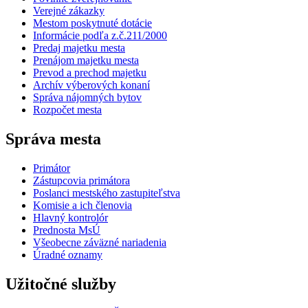
Verejné zákazky
Mestom poskytnuté dotácie
Informácie podľa z.č.211/2000
Predaj majetku mesta
Prenájom majetku mesta
Prevod a prechod majetku
Archív výberových konaní
Správa nájomných bytov
Rozpočet mesta
Správa mesta
Primátor
Zástupcovia primátora
Poslanci mestského zastupiteľstva
Komisie a ich členovia
Hlavný kontrolór
Prednosta MsÚ
Všeobecne záväzné nariadenia
Úradné oznamy
Užitočné služby