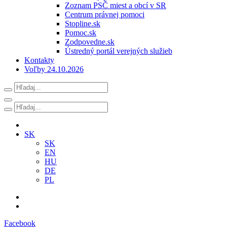
Zoznam PSČ miest a obcí v SR
Centrum právnej pomoci
Stopline.sk
Pomoc.sk
Zodpovedne.sk
Ústredný portál verejných služieb
Kontakty
Voľby 24.10.2026
SK
SK
EN
HU
DE
PL
Facebook