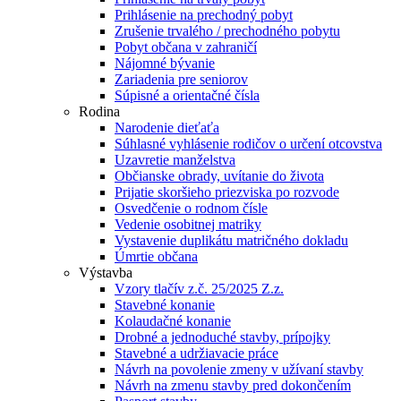
Prihlásenie na prechodný pobyt
Zrušenie trvalého / prechodného pobytu
Pobyt občana v zahraničí
Nájomné bývanie
Zariadenia pre seniorov
Súpisné a orientačné čísla
Rodina
Narodenie dieťaťa
Súhlasné vyhlásenie rodičov o určení otcovstva
Uzavretie manželstva
Občianske obrady, uvítanie do života
Prijatie skoršieho priezviska po rozvode
Osvedčenie o rodnom čísle
Vedenie osobitnej matriky
Vystavenie duplikátu matričného dokladu
Úmrtie občana
Výstavba
Vzory tlačív z.č. 25/2025 Z.z.
Stavebné konanie
Kolaudačné konanie
Drobné a jednoduché stavby, prípojky
Stavebné a udržiavacie práce
Návrh na povolenie zmeny v užívaní stavby
Návrh na zmenu stavby pred dokončením