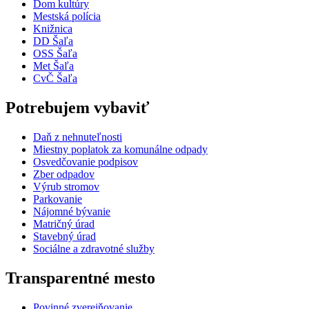
Dom kultúry
Mestská polícia
Knižnica
DD Šaľa
OSS Šaľa
Met Šaľa
CvČ Šaľa
Potrebujem vybaviť
Daň z nehnuteľnosti
Miestny poplatok za komunálne odpady
Osvedčovanie podpisov
Zber odpadov
Výrub stromov
Parkovanie
Nájomné bývanie
Matričný úrad
Stavebný úrad
Sociálne a zdravotné služby
Transparentné mesto
Povinné zverejňovanie