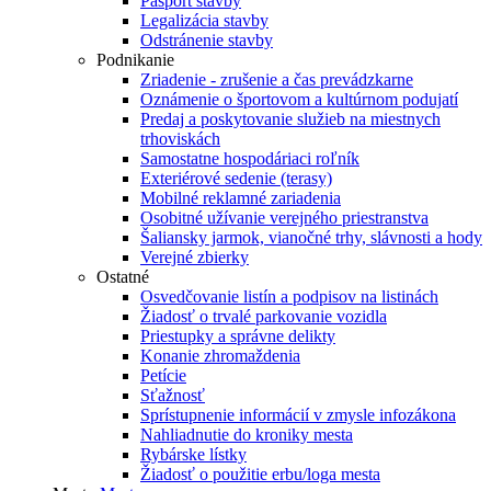
Pasport stavby
Legalizácia stavby
Odstránenie stavby
Podnikanie
Zriadenie - zrušenie a čas prevádzkarne
Oznámenie o športovom a kultúrnom podujatí
Predaj a poskytovanie služieb na miestnych
trhoviskách
Samostatne hospodáriaci roľník
Exteriérové sedenie (terasy)
Mobilné reklamné zariadenia
Osobitné užívanie verejného priestranstva
Šaliansky jarmok, vianočné trhy, slávnosti a hody
Verejné zbierky
Ostatné
Osvedčovanie listín a podpisov na listinách
Žiadosť o trvalé parkovanie vozidla
Priestupky a správne delikty
Konanie zhromaždenia
Petície
Sťažnosť
Sprístupnenie informácií v zmysle infozákona
Nahliadnutie do kroniky mesta
Rybárske lístky
Žiadosť o použitie erbu/loga mesta