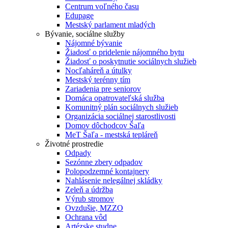
Centrum voľného času
Edupage
Mestský parlament mladých
Bývanie, sociálne služby
Nájomné bývanie
Žiadosť o pridelenie nájomného bytu
Žiadosť o poskytnutie sociálnych služieb
Nocľaháreň a útulky
Mestský terénny tím
Zariadenia pre seniorov
Domáca opatrovateľská služba
Komunitný plán sociálnych služieb
Organizácia sociálnej starostlivosti
Domov dôchodcov Šaľa
MeT Šaľa - mestská tepláreň
Životné prostredie
Odpady
Sezónne zbery odpadov
Polopodzemné kontajnery
Nahlásenie nelegálnej skládky
Zeleň a údržba
Výrub stromov
Ovzdušie, MZZO
Ochrana vôd
Artézske studne