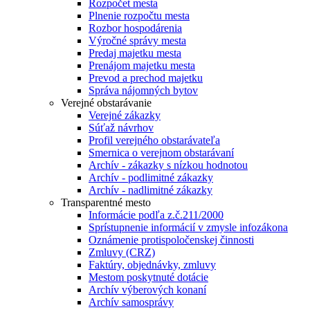
Rozpočet mesta
Plnenie rozpočtu mesta
Rozbor hospodárenia
Výročné správy mesta
Predaj majetku mesta
Prenájom majetku mesta
Prevod a prechod majetku
Správa nájomných bytov
Verejné obstarávanie
Verejné zákazky
Súťaž návrhov
Profil verejného obstarávateľa
Smernica o verejnom obstarávaní
Archív - zákazky s nízkou hodnotou
Archív - podlimitné zákazky
Archív - nadlimitné zákazky
Transparentné mesto
Informácie podľa z.č.211/2000
Sprístupnenie informácií v zmysle infozákona
Oznámenie protispoločenskej činnosti
Zmluvy (CRZ)
Faktúry, objednávky, zmluvy
Mestom poskytnuté dotácie
Archív výberových konaní
Archív samosprávy