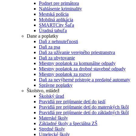
Podnet pre primátora
Nahlásenie kriminality
Mestská polícia
Mobilná aplikácia
SMARTCity Šaľa
Úradná tabuľa
Dane a poplatky
Daň z nehnuteľnosti
Daň za psa
Daň za užívanie verejného priestranstva
Daň za ubytovanie
Miestny poplatok za komunálne odpady
Miestny poplatok za drobné stavebné odpady
Miestny poplatok za rozvoj
Daň za nevýherné prístroje a predajné automaty
Správne poplatky
Školstvo, mládež
Školský úrad
Pravidlá pre prijímanie detí do jaslí
Pravidlá pre prijímanie detí do materských škôl
Pravidlá pre prijímanie detí do základných škôl
Materské školy
Základné školy a špeciálna ZŠ
Stredné školy
Umelecké školy