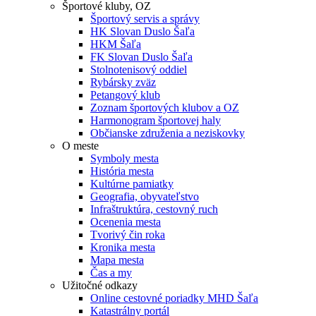
Športové kluby, OZ
Športový servis a správy
HK Slovan Duslo Šaľa
HKM Šaľa
FK Slovan Duslo Šaľa
Stolnotenisový oddiel
Rybársky zväz
Petangový klub
Zoznam športových klubov a OZ
Harmonogram športovej haly
Občianske združenia a neziskovky
O meste
Symboly mesta
História mesta
Kultúrne pamiatky
Geografia, obyvateľstvo
Infraštruktúra, cestovný ruch
Ocenenia mesta
Tvorivý čin roka
Kronika mesta
Mapa mesta
Čas a my
Užitočné odkazy
Online cestovné poriadky MHD Šaľa
Katastrálny portál