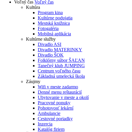
Voľný čas
Voľný čas
Kultúra
Program kina
Kultúrne podujatia
Mestská knižnica
Fotogaléria
Mobilná aplikácia
Kultúrne služby
Divadlo ASI
Divadlo MATERINKY
Divadlo ŠOK
Folklórny súbor ŠAĽAN
Tanečný klub JUMPING
Centrum voľného času
Základná umelecká škola
Záujmy
Wifi v meste zadarmo
Denné menu reštaurácií
Ubytovanie v meste a okolí
Pracovné ponuky
Pohotovosť lekární
Ambulancie
Cestovné poriadky
Inzercia
Katalóg firiem