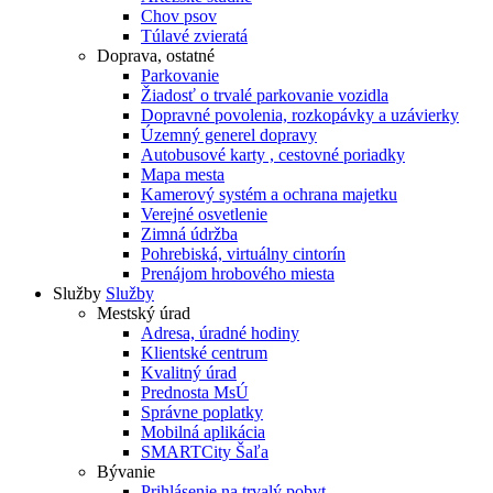
Chov psov
Túlavé zvieratá
Doprava, ostatné
Parkovanie
Žiadosť o trvalé parkovanie vozidla
Dopravné povolenia, rozkopávky a uzávierky
Územný generel dopravy
Autobusové karty , cestovné poriadky
Mapa mesta
Kamerový systém a ochrana majetku
Verejné osvetlenie
Zimná údržba
Pohrebiská, virtuálny cintorín
Prenájom hrobového miesta
Služby
Služby
Mestský úrad
Adresa, úradné hodiny
Klientské centrum
Kvalitný úrad
Prednosta MsÚ
Správne poplatky
Mobilná aplikácia
SMARTCity Šaľa
Bývanie
Prihlásenie na trvalý pobyt