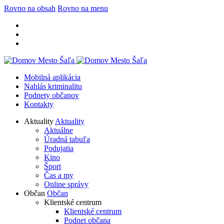
Rovno na obsah
Rovno na menu
Mobilná aplikácia
Nahlás kriminalitu
Podnety občanov
Kontakty
Aktuality
Aktuality
Aktuálne
Úradná tabuľa
Podujatia
Kino
Šport
Čas a my
Online správy
Občan
Občan
Klientské centrum
Klientské centrum
Podnet občana