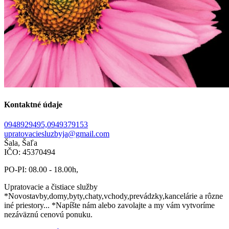
Kontaktné údaje
0948929495,0949379153
upratovaciesluzbyja@gmail.com
Šala, Šaľa
IČO: 45370494
PO-PI: 08.00 - 18.00h,
Upratovacie a čistiace služby
*Novostavby,domy,byty,chaty,vchody,prevádzky,kancelárie a rôzne
iné priestory... *Napíšte nám alebo zavolajte a my vám vytvoríme
nezáväznú cenovú ponuku.