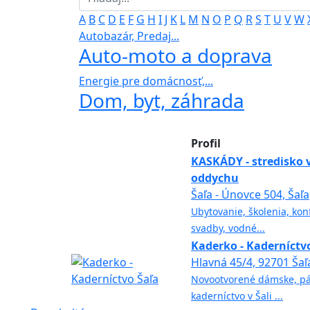
A
B
C
D
E
F
G
H
I
J
K
L
M
N
O
P
Q
R
S
T
U
V
W
Autobazár, Predaj...
Auto-moto a doprava
Energie pre domácnosť,...
Dom, byt, záhrada
Profil
KASKÁDY - stredisko 
oddychu
Šaľa - Únovce 504, Šaľa
Ubytovanie, školenia, konf
svadby, vodné...
Kaderko - Kaderníctv
Hlavná 45/4, 92701 Šaľa
Novootvorené dámske, pá
kaderníctvo v Šali ...