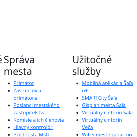
é
Správa
Užitočné
mesta
služby
Primátor
Mobilná aplikácia Šaľa
Zástupcovia
o+
primátora
SMARTCity Šaľa
Poslanci mestského
Gisplan mesta Šaľa
zastupiteľstva
Virtuálny cintorín Šaľa
Komisie a ich členovia
Virtuálny cintorín
Hlavný kontrolór
Veča
Prednosta MsÚ
Wifi v meste zadarmo