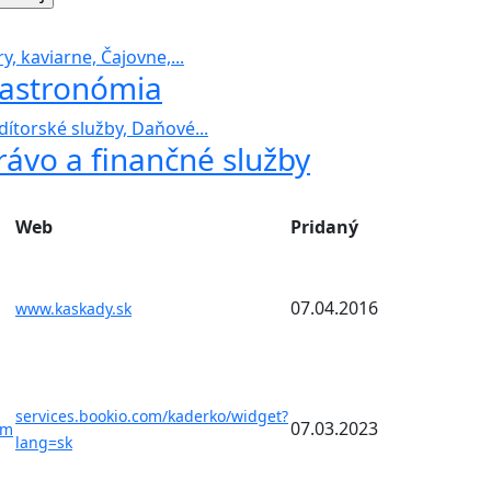
y, kaviarne, Čajovne,...
astronómia
dítorské služby, Daňové...
rávo a finančné služby
Web
Pridaný
07.04.2016
www.kaskady.sk
services.bookio.com/kaderko/widget?
07.03.2023
om
lang=sk