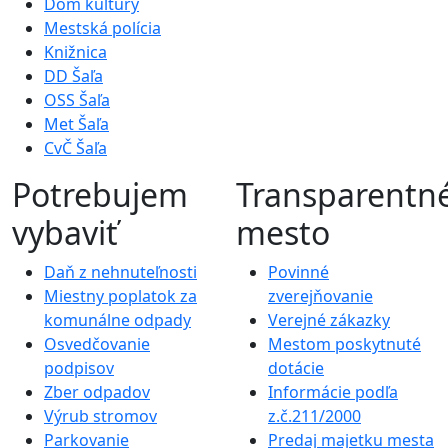
Dom kultúry
Mestská polícia
Knižnica
DD Šaľa
OSS Šaľa
Met Šaľa
CvČ Šaľa
Potrebujem
Transparentn
vybaviť
mesto
Daň z nehnuteľnosti
Povinné
Miestny poplatok za
zverejňovanie
komunálne odpady
Verejné zákazky
Osvedčovanie
Mestom poskytnuté
podpisov
dotácie
Zber odpadov
Informácie podľa
Výrub stromov
z.č.211/2000
Parkovanie
Predaj majetku mesta