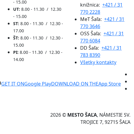
- 15.00
knižnica:
+421 / 31
UT:
8.00 - 11.30 / 12.30
770 2228
- 15.00
MeT Šaľa:
+421 / 31
ST:
8.00 - 11.30 / 12.30 -
770 3646
17.00
OSS Šaľa:
+421 / 31
ŠT:
8.00 - 11.30 / 12.30 -
770 6084
15.00
DD Šaľa:
+421 / 31
PI:
8.00 - 11.30 / 12.30 -
783 8390
14.00
Všetky kontakty
a
GET IT ON
Google Play
DOWNLOAD ON THE
App Store
2026 ©
MESTO ŠAĽA
, NÁMESTIE SV.
TROJICE 7, 92715 ŠAĽA