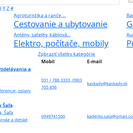
X
Y
Z
#
Agroturistika a ranče,...
Bar
Cestovanie a ubytovanie
G
Antény, satelity, káblová...
Au
Elektro, počítače, mobily
P
Zobraziť všetky kategórie
Mobil
E-mail
vzdelávania a
031 / 788 3333, 0903
kaskady@kaskady.sk
705 856
erencie, oslavy,
o Šaľa
, Šaľa
0949741500
kaderko.sala@gmail.c
nske a detské