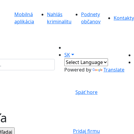
Mobilná
Nahlás
Podnety
Kontakty
aplikácia
kriminalitu
občanov
SK
Powered by
Translate
Späť hore
ľa
Pridaj firmu