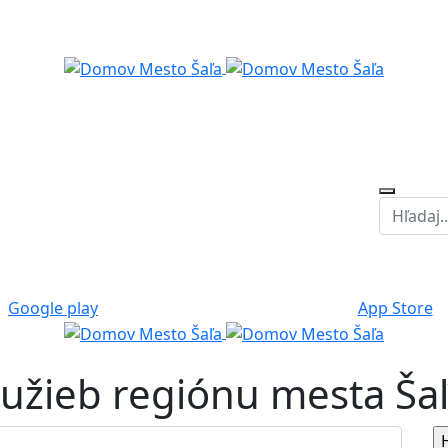
Google play
App Store
služieb regiónu mesta Ša