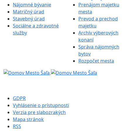
Nájomné bývanie
Prenájom majetku
Matričný úrad
mesta
Stavebný úrad
Prevod a prechod
Sociálne a zdravotné
majetku
služby
Archív výberových
konaní
Správa nájomných
bytov
Rozpočet mesta
GDPR
Vyhlásenie o prístupnosti
Verzia pre slabozrakých
Mapa stránok
RSS