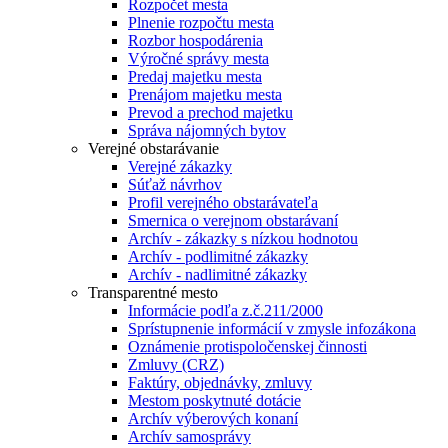
Rozpočet mesta
Plnenie rozpočtu mesta
Rozbor hospodárenia
Výročné správy mesta
Predaj majetku mesta
Prenájom majetku mesta
Prevod a prechod majetku
Správa nájomných bytov
Verejné obstarávanie
Verejné zákazky
Súťaž návrhov
Profil verejného obstarávateľa
Smernica o verejnom obstarávaní
Archív - zákazky s nízkou hodnotou
Archív - podlimitné zákazky
Archív - nadlimitné zákazky
Transparentné mesto
Informácie podľa z.č.211/2000
Sprístupnenie informácií v zmysle infozákona
Oznámenie protispoločenskej činnosti
Zmluvy (CRZ)
Faktúry, objednávky, zmluvy
Mestom poskytnuté dotácie
Archív výberových konaní
Archív samosprávy