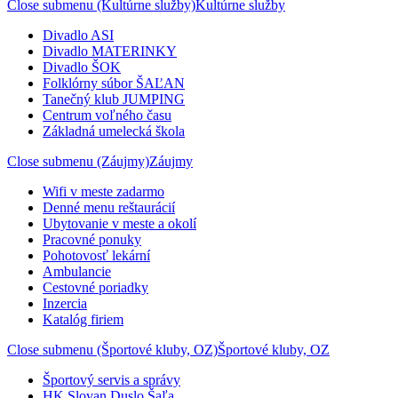
Close submenu (Kultúrne služby)
Kultúrne služby
Divadlo ASI
Divadlo MATERINKY
Divadlo ŠOK
Folklórny súbor ŠAĽAN
Tanečný klub JUMPING
Centrum voľného času
Základná umelecká škola
Close submenu (Záujmy)
Záujmy
Wifi v meste zadarmo
Denné menu reštaurácií
Ubytovanie v meste a okolí
Pracovné ponuky
Pohotovosť lekární
Ambulancie
Cestovné poriadky
Inzercia
Katalóg firiem
Close submenu (Športové kluby, OZ)
Športové kluby, OZ
Športový servis a správy
HK Slovan Duslo Šaľa