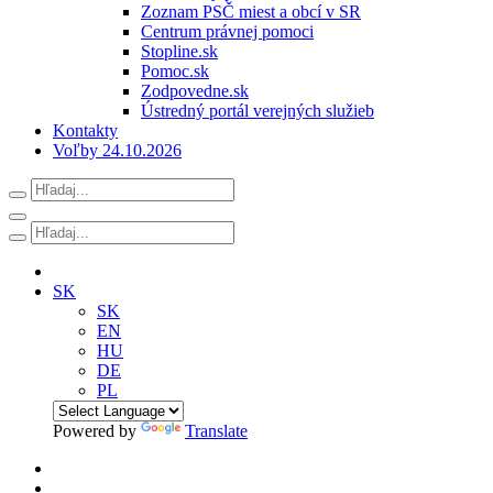
Zoznam PSČ miest a obcí v SR
Centrum právnej pomoci
Stopline.sk
Pomoc.sk
Zodpovedne.sk
Ústredný portál verejných služieb
Kontakty
Voľby 24.10.2026
SK
SK
EN
HU
DE
PL
Powered by
Translate