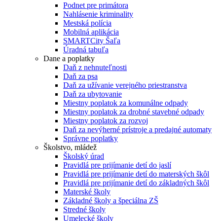
Podnet pre primátora
Nahlásenie kriminality
Mestská polícia
Mobilná aplikácia
SMARTCity Šaľa
Úradná tabuľa
Dane a poplatky
Daň z nehnuteľnosti
Daň za psa
Daň za užívanie verejného priestranstva
Daň za ubytovanie
Miestny poplatok za komunálne odpady
Miestny poplatok za drobné stavebné odpady
Miestny poplatok za rozvoj
Daň za nevýherné prístroje a predajné automaty
Správne poplatky
Školstvo, mládež
Školský úrad
Pravidlá pre prijímanie detí do jaslí
Pravidlá pre prijímanie detí do materských škôl
Pravidlá pre prijímanie detí do základných škôl
Materské školy
Základné školy a špeciálna ZŠ
Stredné školy
Umelecké školy