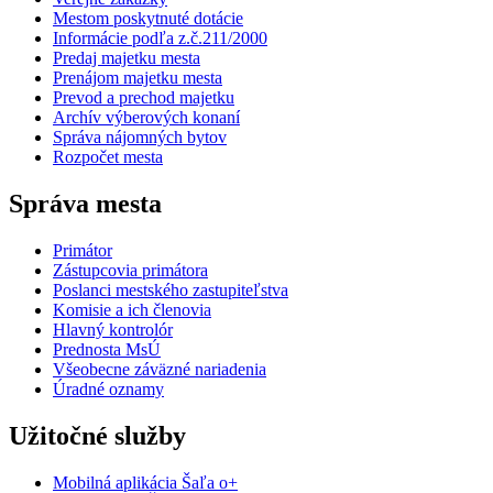
Mestom poskytnuté dotácie
Informácie podľa z.č.211/2000
Predaj majetku mesta
Prenájom majetku mesta
Prevod a prechod majetku
Archív výberových konaní
Správa nájomných bytov
Rozpočet mesta
Správa mesta
Primátor
Zástupcovia primátora
Poslanci mestského zastupiteľstva
Komisie a ich členovia
Hlavný kontrolór
Prednosta MsÚ
Všeobecne záväzné nariadenia
Úradné oznamy
Užitočné služby
Mobilná aplikácia Šaľa o+