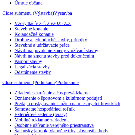
Úmrtie občana
Close submenu (Výstavba)
Výstavba
Vzory tlačív z.č. 25/2025 Z.z.
Stavebné konanie
Kolaudačné konanie
Drobné a jednoduché stavby, prípojky
Stavebné a udržiavacie práce
Návrh na povolenie zmeny v užívaní stavby
Návrh na zmenu stavby pred dokončením
Pasport stavby
Legalizácia stavby
Odstránenie stavby
Close submenu (Podnikanie)
Podnikanie
Zriadenie - zrušenie a čas prevádzkarne
Oznámenie o športovom a kultúrnom podujatí
Predaj a poskytovanie služieb na miestnych trhoviskách
Samostatne hospodáriaci roľník
Exteriérové sedenie (terasy)
Mobilné reklamné zariadenia
Osobitné užívanie verejného priestranstva
Šaliansky jarmok, vianočné trhy, slávnosti a hody