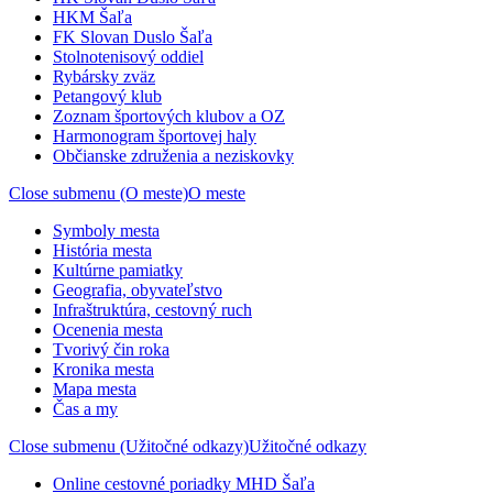
HKM Šaľa
FK Slovan Duslo Šaľa
Stolnotenisový oddiel
Rybársky zväz
Petangový klub
Zoznam športových klubov a OZ
Harmonogram športovej haly
Občianske združenia a neziskovky
Close submenu (O meste)
O meste
Symboly mesta
História mesta
Kultúrne pamiatky
Geografia, obyvateľstvo
Infraštruktúra, cestovný ruch
Ocenenia mesta
Tvorivý čin roka
Kronika mesta
Mapa mesta
Čas a my
Close submenu (Užitočné odkazy)
Užitočné odkazy
Online cestovné poriadky MHD Šaľa