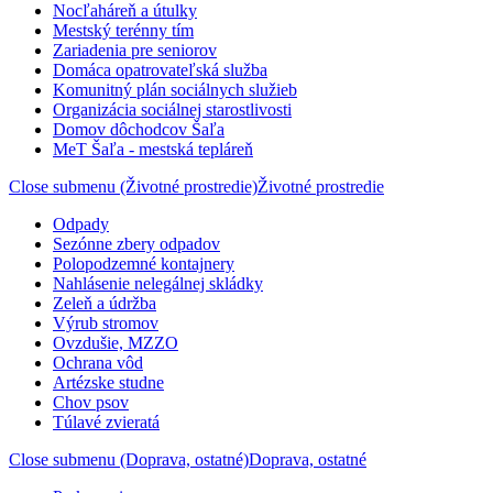
Nocľaháreň a útulky
Mestský terénny tím
Zariadenia pre seniorov
Domáca opatrovateľská služba
Komunitný plán sociálnych služieb
Organizácia sociálnej starostlivosti
Domov dôchodcov Šaľa
MeT Šaľa - mestská tepláreň
Close submenu (Životné prostredie)
Životné prostredie
Odpady
Sezónne zbery odpadov
Polopodzemné kontajnery
Nahlásenie nelegálnej skládky
Zeleň a údržba
Výrub stromov
Ovzdušie, MZZO
Ochrana vôd
Artézske studne
Chov psov
Túlavé zvieratá
Close submenu (Doprava, ostatné)
Doprava, ostatné