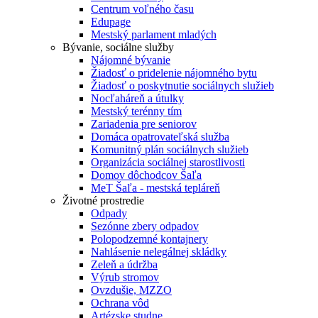
Centrum voľného času
Edupage
Mestský parlament mladých
Bývanie, sociálne služby
Nájomné bývanie
Žiadosť o pridelenie nájomného bytu
Žiadosť o poskytnutie sociálnych služieb
Nocľaháreň a útulky
Mestský terénny tím
Zariadenia pre seniorov
Domáca opatrovateľská služba
Komunitný plán sociálnych služieb
Organizácia sociálnej starostlivosti
Domov dôchodcov Šaľa
MeT Šaľa - mestská tepláreň
Životné prostredie
Odpady
Sezónne zbery odpadov
Polopodzemné kontajnery
Nahlásenie nelegálnej skládky
Zeleň a údržba
Výrub stromov
Ovzdušie, MZZO
Ochrana vôd
Artézske studne