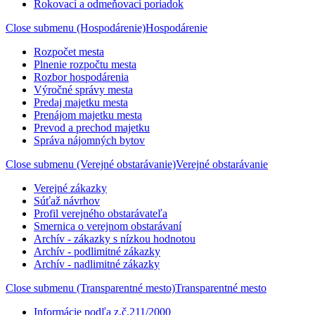
Rokovací a odmeňovací poriadok
Close submenu (Hospodárenie)
Hospodárenie
Rozpočet mesta
Plnenie rozpočtu mesta
Rozbor hospodárenia
Výročné správy mesta
Predaj majetku mesta
Prenájom majetku mesta
Prevod a prechod majetku
Správa nájomných bytov
Close submenu (Verejné obstarávanie)
Verejné obstarávanie
Verejné zákazky
Súťaž návrhov
Profil verejného obstarávateľa
Smernica o verejnom obstarávaní
Archív - zákazky s nízkou hodnotou
Archív - podlimitné zákazky
Archív - nadlimitné zákazky
Close submenu (Transparentné mesto)
Transparentné mesto
Informácie podľa z.č.211/2000