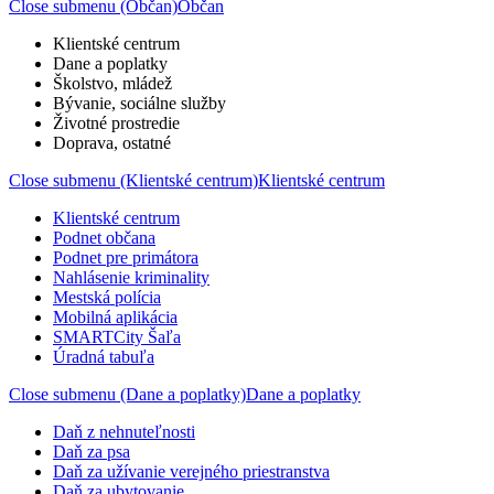
Close submenu (Občan)
Občan
Klientské centrum
Dane a poplatky
Školstvo, mládež
Bývanie, sociálne služby
Životné prostredie
Doprava, ostatné
Close submenu (Klientské centrum)
Klientské centrum
Klientské centrum
Podnet občana
Podnet pre primátora
Nahlásenie kriminality
Mestská polícia
Mobilná aplikácia
SMARTCity Šaľa
Úradná tabuľa
Close submenu (Dane a poplatky)
Dane a poplatky
Daň z nehnuteľnosti
Daň za psa
Daň za užívanie verejného priestranstva
Daň za ubytovanie