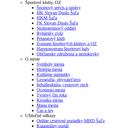
Športové kluby, OZ
Športový servis a správy
HK Slovan Duslo Šaľa
HKM Šaľa
FK Slovan Duslo Šaľa
Stolnotenisový oddiel
Rybársky zväz
Petangový klub
Zoznam športových klubov a OZ
Harmonogram športovej haly
Občianske združenia a neziskovky
O meste
Symboly mesta
História mesta
Kultúrne pamiatky
Geografia, obyvateľstvo
Infraštruktúra, cestovný ruch
Ocenenia mesta
Tvorivý čin roka
Kronika mesta
Mapa mesta
Čas a my
Užitočné odkazy
Online cestovné poriadky MHD Šaľa
Katastrálny portál