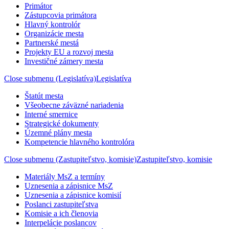
Primátor
Zástupcovia primátora
Hlavný kontrolór
Organizácie mesta
Partnerské mestá
Projekty EU a rozvoj mesta
Investičné zámery mesta
Close submenu (Legislatíva)
Legislatíva
Štatút mesta
Všeobecne záväzné nariadenia
Interné smernice
Strategické dokumenty
Územné plány mesta
Kompetencie hlavného kontrolóra
Close submenu (Zastupiteľstvo, komisie)
Zastupiteľstvo, komisie
Materiály MsZ a termíny
Uznesenia a zápisnice MsZ
Uznesenia a zápisnice komisií
Poslanci zastupiteľstva
Komisie a ich členovia
Interpelácie poslancov