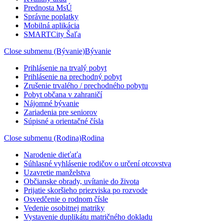
Prednosta MsÚ
Správne poplatky
Mobilná aplikácia
SMARTCity Šaľa
Close submenu (Bývanie)
Bývanie
Prihlásenie na trvalý pobyt
Prihlásenie na prechodný pobyt
Zrušenie trvalého / prechodného pobytu
Pobyt občana v zahraničí
Nájomné bývanie
Zariadenia pre seniorov
Súpisné a orientačné čísla
Close submenu (Rodina)
Rodina
Narodenie dieťaťa
Súhlasné vyhlásenie rodičov o určení otcovstva
Uzavretie manželstva
Občianske obrady, uvítanie do života
Prijatie skoršieho priezviska po rozvode
Osvedčenie o rodnom čísle
Vedenie osobitnej matriky
Vystavenie duplikátu matričného dokladu