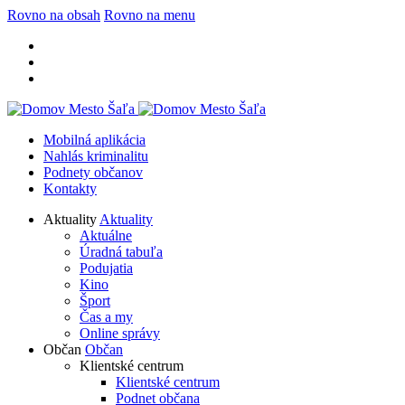
Rovno na obsah
Rovno na menu
Mobilná aplikácia
Nahlás kriminalitu
Podnety občanov
Kontakty
Aktuality
Aktuality
Aktuálne
Úradná tabuľa
Podujatia
Kino
Šport
Čas a my
Online správy
Občan
Občan
Klientské centrum
Klientské centrum
Podnet občana