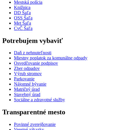
Mestská polícia
Knižnica
DD Šaľa
OSS Šaľa
Met Šaľa
CvČ Šaľa
Potrebujem vybaviť
Daň z nehnuteľnosti
Miestny poplatok za komunálne odpady
Osvedčovanie podpisov
Zber odpadov
Výrub stromov
Parkovanie
Nájomné bývanie
Matričný úrad
Stavebný úrad
Sociálne a zdravotné služby
Transparentné mesto
Povinné zverejňovanie
Verejné zákazky