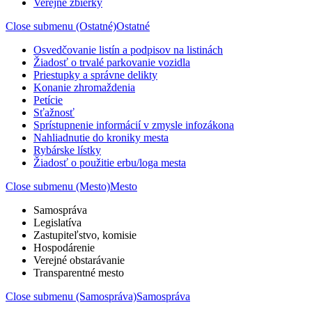
Verejné zbierky
Close submenu (Ostatné)
Ostatné
Osvedčovanie listín a podpisov na listinách
Žiadosť o trvalé parkovanie vozidla
Priestupky a správne delikty
Konanie zhromaždenia
Petície
Sťažnosť
Sprístupnenie informácií v zmysle infozákona
Nahliadnutie do kroniky mesta
Rybárske lístky
Žiadosť o použitie erbu/loga mesta
Close submenu (Mesto)
Mesto
Samospráva
Legislatíva
Zastupiteľstvo, komisie
Hospodárenie
Verejné obstarávanie
Transparentné mesto
Close submenu (Samospráva)
Samospráva