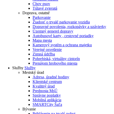
Chov psov
Túlavé zvieratá
Doprava, ostatné
Parkovanie
Žiadosť o trvalé parkovanie vozidla
Dopravné povolenia, rozkopávky a uzávierky
Územný generel dopravy
Autobusové karty , cestovné poriadky
Mapa mesta
Kamerový systém a ochrana majetku
Verejné osvetlenie
Zimná údržba
Pohrebiská, virtuálny cintorín
Prenájom hrobového miesta
Služby
Služby
Mestský úrad
Adresa, úradné hodiny
Klientské centrum
Kvalitný úrad
Prednosta MsÚ
Správne poplatky
Mobilná aplikácia
SMARTCity Šaľa
Bývanie
Prihlásenie na trvalý pobyt