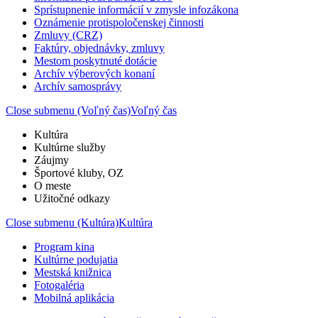
Sprístupnenie informácií v zmysle infozákona
Oznámenie protispoločenskej činnosti
Zmluvy (CRZ)
Faktúry, objednávky, zmluvy
Mestom poskytnuté dotácie
Archív výberových konaní
Archív samosprávy
Close submenu (Voľný čas)
Voľný čas
Kultúra
Kultúrne služby
Záujmy
Športové kluby, OZ
O meste
Užitočné odkazy
Close submenu (Kultúra)
Kultúra
Program kina
Kultúrne podujatia
Mestská knižnica
Fotogaléria
Mobilná aplikácia