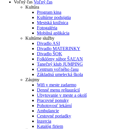
Voľný čas
Voľný čas
Kultúra
Program kina
Kultúrne podujatia
Mestská knižnica
Fotogaléria
Mobilná aplikácia
Kultúrne služby
Divadlo ASI
Divadlo MATERINKY
Divadlo ŠOK
Folklórny súbor ŠAĽAN
Tanečný klub JUMPING
Centrum voľného času
Základná umelecká škola
Záujmy
Wifi v meste zadarmo
Denné menu reštaurácií
Ubytovanie v meste a okolí
Pracovné ponuky
Pohotovosť lekární
Ambulancie
Cestovné poriadky
Inzercia
Katalóg firiem