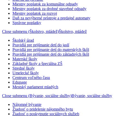
Miestny poplatok za komunálne odpady
Miestny poplatok za drobné stavebné odpady
Miestny poplatok za rozvoj
Daň za nevýherné prístroje a predajné automaty
Správne poplatky
Close submenu (Školstvo, mládež)
Školstvo, mládež
Školský úrad
Pravidlá pre prijímanie detí do jaslí
Pravidlá pre prijímanie detí do materských škôl
Pravidlá pre prijímanie detí do základných škôl
Materské školy
Základné školy a špeciálna ZŠ
Stredné školy
Umelecké školy
Centrum voľného času
Edupage
Mestský parlament mladých
Close submenu (Bývanie, sociálne služby)
Bývanie, sociálne služby
Nájomné bývanie
Žiadosť o pridelenie nájomného bytu
Žiadosť o poskytnutie sociálnych služieb