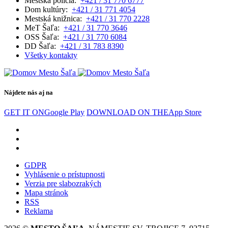
Mestská polícia:
+421 / 31 770 6777
Dom kultúry:
+421 / 31 771 4054
Mestská knižnica:
+421 / 31 770 2228
MeT Šaľa:
+421 / 31 770 3646
OSS Šaľa:
+421 / 31 770 6084
DD Šaľa:
+421 / 31 783 8390
Všetky kontakty
Nájdete nás aj na
GET IT ON
Google Play
DOWNLOAD ON THE
App Store
GDPR
Vyhlásenie o prístupnosti
Verzia pre slabozrakých
Mapa stránok
RSS
Reklama