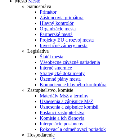
Mesto
Mesto
Samospráva
Primátor
Zástupcovia primátora
Hlavný kontrolór
Organizácie mesta
Partnerské mestá
Projekty EU a rozvoj mesta
Investičné zámery mesta
Legislatíva
Štatút mesta
Všeobecne záväzné nariadenia
Interné smernice
Strategické dokumenty
Územné plány mesta
Kompetencie hlavného kontrolóra
Zastupiteľstvo, komisie
Materiály MsZ a termíny
Uznesenia a zápisnice MsZ
Uznesenia a zápisnice komisií
Poslanci zastupiteľstva
Komisie a ich členovia
Interpelácie poslancov
Rokovací a odmeňovací poriadok
Hospodárenie