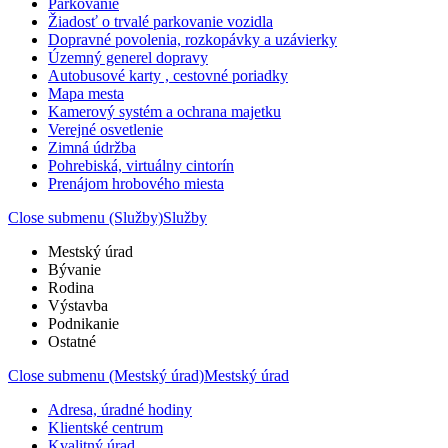
Parkovanie
Žiadosť o trvalé parkovanie vozidla
Dopravné povolenia, rozkopávky a uzávierky
Územný generel dopravy
Autobusové karty , cestovné poriadky
Mapa mesta
Kamerový systém a ochrana majetku
Verejné osvetlenie
Zimná údržba
Pohrebiská, virtuálny cintorín
Prenájom hrobového miesta
Close submenu (Služby)
Služby
Mestský úrad
Bývanie
Rodina
Výstavba
Podnikanie
Ostatné
Close submenu (Mestský úrad)
Mestský úrad
Adresa, úradné hodiny
Klientské centrum
Kvalitný úrad