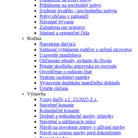
Prihlásenie na prechodný pobyt
Zrušenie trvalého / prechodného pobytu
Pobyt občana v zahraničí
Nájomné bývanie
Zariadenia pre seniorov
Súpisné a orientačné čísla
Rodina
Narodenie dieťaťa
Súhlasné vyhlásenie rodičov o určení otcovstva
Uzavretie manželstva
Občianske obrady, uvítanie do života
Prijatie skoršieho priezviska po rozvode
Osvedčenie o rodnom čísle
Vedenie osobitnej matriky
Vystavenie duplikátu matričného dokladu
Úmrtie občana
Výstavba
Vzory tlačív z.č. 25/2025 Z.z.
Stavebné konanie
Kolaudačné konanie
Drobné a jednoduché stavby, prípojky
Stavebné a udržiavacie práce
Návrh na povolenie zmeny v užívaní stavby
Návrh na zmenu stavby pred dokončením