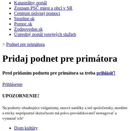
Katastrálny portál
Zoznam PSČ miest a obcí v SR
Centrum právnej pomoci
Stopline.sk
Pomoc.sk
Zodpovedne.sk
Ústredný portál verejných služieb
>
Podnet pre primátora
Pridaj podnet pre primátora
Pred pridaním podnetu pre primátora sa treba
prihlásiť!
Prihlásenie
UPOZORNENIE!
Na podnety obsahujúce vulgarizmy, rasové narážky a iné spoločensky, morálne
a eticky neprípustné skutočnosti má právo prevádzkovateľ nereagovať a
vymazať ich!
Dom kultúry