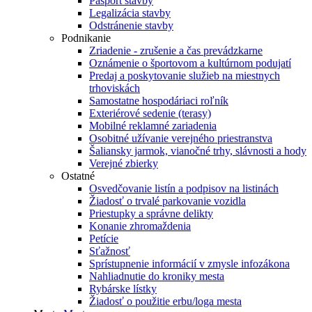
Pasport stavby
Legalizácia stavby
Odstránenie stavby
Podnikanie
Zriadenie - zrušenie a čas prevádzkarne
Oznámenie o športovom a kultúrnom podujatí
Predaj a poskytovanie služieb na miestnych
trhoviskách
Samostatne hospodáriaci roľník
Exteriérové sedenie (terasy)
Mobilné reklamné zariadenia
Osobitné užívanie verejného priestranstva
Šaliansky jarmok, vianočné trhy, slávnosti a hody
Verejné zbierky
Ostatné
Osvedčovanie listín a podpisov na listinách
Žiadosť o trvalé parkovanie vozidla
Priestupky a správne delikty
Konanie zhromaždenia
Petície
Sťažnosť
Sprístupnenie informácií v zmysle infozákona
Nahliadnutie do kroniky mesta
Rybárske lístky
Žiadosť o použitie erbu/loga mesta