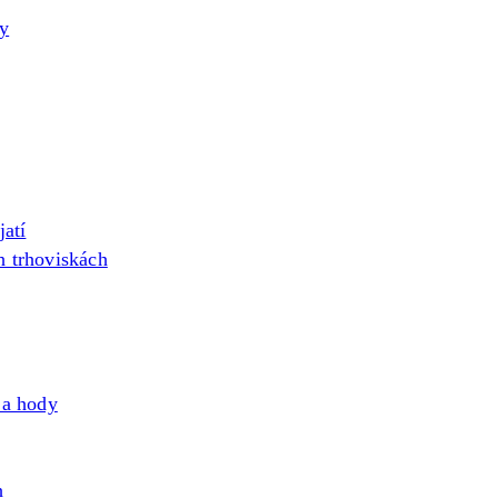
by
atí
h trhoviskách
 a hody
h