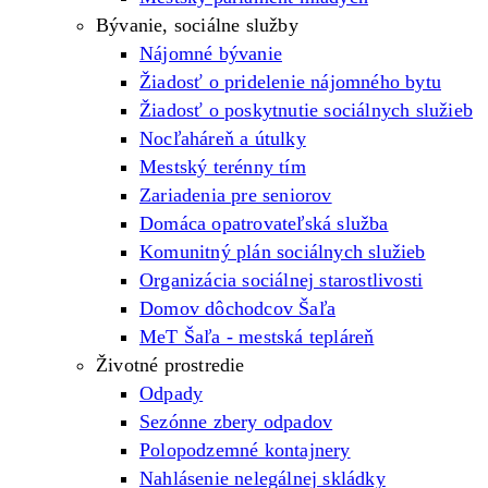
Bývanie, sociálne služby
Nájomné bývanie
Žiadosť o pridelenie nájomného bytu
Žiadosť o poskytnutie sociálnych služieb
Nocľaháreň a útulky
Mestský terénny tím
Zariadenia pre seniorov
Domáca opatrovateľská služba
Komunitný plán sociálnych služieb
Organizácia sociálnej starostlivosti
Domov dôchodcov Šaľa
MeT Šaľa - mestská tepláreň
Životné prostredie
Odpady
Sezónne zbery odpadov
Polopodzemné kontajnery
Nahlásenie nelegálnej skládky