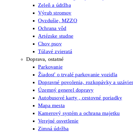
Zeleň a údržba
Výrub stromov
Ovzdušie, MZZO
Ochrana vôd
Artézske studne
Chov psov
Túlavé zvieratá
Doprava, ostatné
Parkovanie
Žiadosť o trvalé parkovanie vozidla
Dopravné povolenia, rozkopávky a uzávie
Územný generel dopravy
Autobusové karty , cestovné poriadky
Mapa mesta
Kamerový systém a ochrana majetku
Verejné osvetlenie
Zimná údržba