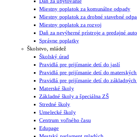
Daň za ubytovanie
Miestny poplatok za komunálne odpady
Miestny poplatok za drobné stavebné odp
Miestny poplatok za rozvoj
Daň za nevýherné prístroje a predajné aut
Správne poplatky
Školstvo, mládež
Školský úrad
Pravidlá pre prijímanie detí do jaslí
Pravidlá pre prijímanie detí do materských
Pravidlá pre prijímanie detí do základných
Materské školy
Základné školy a špeciálna ZŠ
Stredné školy
Umelecké školy
Centrum voľného času
Edupage
Mestský parlament mladých