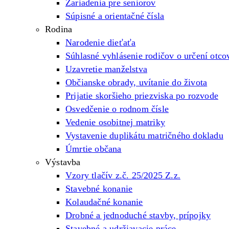
Zariadenia pre seniorov
Súpisné a orientačné čísla
Rodina
Narodenie dieťaťa
Súhlasné vyhlásenie rodičov o určení otco
Uzavretie manželstva
Občianske obrady, uvítanie do života
Prijatie skoršieho priezviska po rozvode
Osvedčenie o rodnom čísle
Vedenie osobitnej matriky
Vystavenie duplikátu matričného dokladu
Úmrtie občana
Výstavba
Vzory tlačív z.č. 25/2025 Z.z.
Stavebné konanie
Kolaudačné konanie
Drobné a jednoduché stavby, prípojky
Stavebné a udržiavacie práce