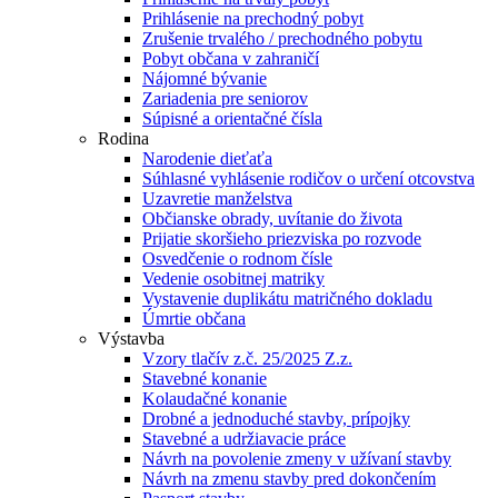
Prihlásenie na prechodný pobyt
Zrušenie trvalého / prechodného pobytu
Pobyt občana v zahraničí
Nájomné bývanie
Zariadenia pre seniorov
Súpisné a orientačné čísla
Rodina
Narodenie dieťaťa
Súhlasné vyhlásenie rodičov o určení otcovstva
Uzavretie manželstva
Občianske obrady, uvítanie do života
Prijatie skoršieho priezviska po rozvode
Osvedčenie o rodnom čísle
Vedenie osobitnej matriky
Vystavenie duplikátu matričného dokladu
Úmrtie občana
Výstavba
Vzory tlačív z.č. 25/2025 Z.z.
Stavebné konanie
Kolaudačné konanie
Drobné a jednoduché stavby, prípojky
Stavebné a udržiavacie práce
Návrh na povolenie zmeny v užívaní stavby
Návrh na zmenu stavby pred dokončením