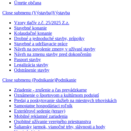
Úmrtie občana
Close submenu (Výstavba)
Výstavba
Vzory tlačív z.č. 25/2025 Z.z.
Stavebné konanie
Kolaudačné konanie
Drobné a jednoduché stavby, prípojky
Stavebné a udržiavacie práce
Návrh na povolenie zmeny v užívaní stavby
Návrh na zmenu stavby pred dokončením
Pasport stavby
Legalizácia stavby
Odstránenie stavby
Close submenu (Podnikanie)
Podnikanie
Zriadenie - zrušenie a čas prevádzkarne
Oznámenie o športovom a kultúrnom podujatí
Predaj a poskytovanie služieb na miestnych trhoviskách
Samostatne hospodáriaci roľník
Exteriérové sedenie (terasy)
Mobilné reklamné zariadenia
Osobitné užívanie verejného priestranstva
Šaliansky jarmok, vianočné trhy, slávnosti a hody