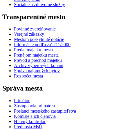
Sociálne a zdravotné služby
Transparentné mesto
Povinné zverejňovanie
Verejné zákazky
Mestom poskytnuté dotácie
Informácie podľa z.č.211/2000
Predaj majetku mesta
Prenájom majetku mesta
Prevod a prechod majetku
Archív výberových konaní
Správa nájomných bytov
Rozpočet mesta
Správa mesta
Primátor
Zástupcovia primátora
Poslanci mestského zastupiteľstva
Komisie a ich členovia
Hlavný kontrolór
Prednosta MsÚ