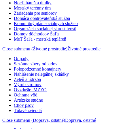
Nocľaháreň a útulky
Mestský terénny tím
Zariadenia pre seniorov
Domáca opatrovateľská služba
Komunitný plán sociálnych služieb
Organizácia sociálnej starostlivosti
Domov dôchodcov Šaľa
MeT Šaľa - mestská tepláreň
Close submenu (Životné prostredie)
Životné prostredie
Odpady
Sezónne zbery odpadov
Polopodzemné kontajnery
Nahlásenie nelegálnej skládky
Zeleň a údržba
Výrub stromov
Ovzdušie, MZZO
Ochrana vôd
Artézske studne
Chov psov
Túlavé zvieratá
Close submenu (Doprava, ostatné)
Doprava, ostatné