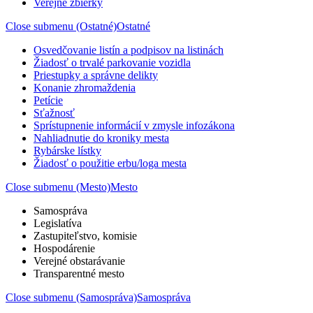
Verejné zbierky
Close submenu (Ostatné)
Ostatné
Osvedčovanie listín a podpisov na listinách
Žiadosť o trvalé parkovanie vozidla
Priestupky a správne delikty
Konanie zhromaždenia
Petície
Sťažnosť
Sprístupnenie informácií v zmysle infozákona
Nahliadnutie do kroniky mesta
Rybárske lístky
Žiadosť o použitie erbu/loga mesta
Close submenu (Mesto)
Mesto
Samospráva
Legislatíva
Zastupiteľstvo, komisie
Hospodárenie
Verejné obstarávanie
Transparentné mesto
Close submenu (Samospráva)
Samospráva