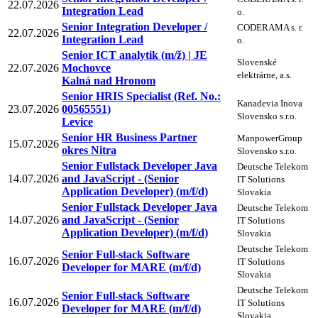
22.07.2026
Integration Lead
o.
Senior Integration Developer /
CODERAMA s. r.
22.07.2026
Integration Lead
o.
Senior ICT analytik (m/ž) | JE
Slovenské
22.07.2026
Mochovce
elektrárne, a.s.
Kalná nad Hronom
Senior HRIS Specialist (Ref. No.:
Kanadevia Inova
23.07.2026
00565551)
Slovensko s.r.o.
Levice
Senior HR Business Partner
ManpowerGroup
15.07.2026
okres Nitra
Slovensko s.r.o.
Senior Fullstack Developer Java
Deutsche Telekom
14.07.2026
and JavaScript - (Senior
IT Solutions
Application Developer) (m/f/d)
Slovakia
Senior Fullstack Developer Java
Deutsche Telekom
14.07.2026
and JavaScript - (Senior
IT Solutions
Application Developer) (m/f/d)
Slovakia
Deutsche Telekom
Senior Full-stack Software
16.07.2026
IT Solutions
Developer for MARE (m/f/d)
Slovakia
Deutsche Telekom
Senior Full-stack Software
16.07.2026
IT Solutions
Developer for MARE (m/f/d)
Slovakia