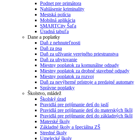
Podnet pre primátora
Nahlásenie kriminality
Mestská polícia
Mobilná aplikácia
SMARTCity Šaľa
Úradná tabuľa
Dane a poplatky
Daň z nehnuteľnosti
Daň za psa
Daň za užívanie verejného priestranstva
Daň za ubytovanie
Miestny poplatok za komunálne odpady
Miestny poplatok za drobné stavebné odpady
Miestny poplatok za rozvoj
Daň za nevýherné prístroje a predajné automaty
Správne poplatky
Školstvo, mládež
Školský úrad
Pravidlá pre prijímanie detí do jaslí
Pravidlá pre prijímanie detí do materských škôl
Pravidlá pre prijímanie detí do základných škôl
Materské školy
Základné školy a špeciálna ZŠ
Stredné školy
Umelecké školy