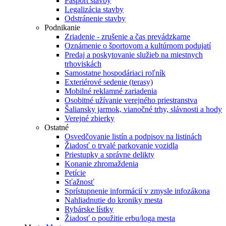
Pasport stavby
Legalizácia stavby
Odstránenie stavby
Podnikanie
Zriadenie - zrušenie a čas prevádzkarne
Oznámenie o športovom a kultúrnom podujatí
Predaj a poskytovanie služieb na miestnych
trhoviskách
Samostatne hospodáriaci roľník
Exteriérové sedenie (terasy)
Mobilné reklamné zariadenia
Osobitné užívanie verejného priestranstva
Šaliansky jarmok, vianočné trhy, slávnosti a hody
Verejné zbierky
Ostatné
Osvedčovanie listín a podpisov na listinách
Žiadosť o trvalé parkovanie vozidla
Priestupky a správne delikty
Konanie zhromaždenia
Petície
Sťažnosť
Sprístupnenie informácií v zmysle infozákona
Nahliadnutie do kroniky mesta
Rybárske lístky
Žiadosť o použitie erbu/loga mesta