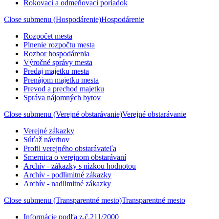
Rokovací a odmeňovací poriadok
Close submenu (Hospodárenie)
Hospodárenie
Rozpočet mesta
Plnenie rozpočtu mesta
Rozbor hospodárenia
Výročné správy mesta
Predaj majetku mesta
Prenájom majetku mesta
Prevod a prechod majetku
Správa nájomných bytov
Close submenu (Verejné obstarávanie)
Verejné obstarávanie
Verejné zákazky
Súťaž návrhov
Profil verejného obstarávateľa
Smernica o verejnom obstarávaní
Archív - zákazky s nízkou hodnotou
Archív - podlimitné zákazky
Archív - nadlimitné zákazky
Close submenu (Transparentné mesto)
Transparentné mesto
Informácie podľa z.č.211/2000