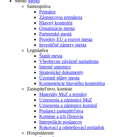
Mesto
Mesto
Samospráva
Primátor
Zástupcovia primátora
Hlavný kontrolór
Organizácie mesta
Partnerské mestá
Projekty EU a rozvoj mesta
Investičné zámery mesta
Legislatíva
Štatút mesta
Všeobecne záväzné nariadenia
Interné smernice
Strategické dokumenty
Územné plány mesta
Kompetencie hlavného kontrolóra
Zastupiteľstvo, komisie
Materiály MsZ a termíny
Uznesenia a zápisnice MsZ
Uznesenia a zápisnice komisií
Poslanci zastupiteľstva
Komisie a ich členovia
Interpelácie poslancov
Rokovací a odmeňovací poriadok
Hospodárenie