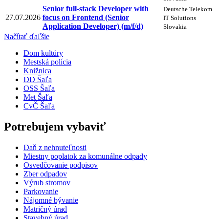
Senior full-stack Developer with
Deutsche Telekom
27.07.2026
focus on Frontend (Senior
IT Solutions
Application Developer) (m/f/d)
Slovakia
Načítať ďaľšie
Dom kultúry
Mestská polícia
Knižnica
DD Šaľa
OSS Šaľa
Met Šaľa
CvČ Šaľa
Potrebujem vybaviť
Daň z nehnuteľnosti
Miestny poplatok za komunálne odpady
Osvedčovanie podpisov
Zber odpadov
Výrub stromov
Parkovanie
Nájomné bývanie
Matričný úrad
Stavebný úrad