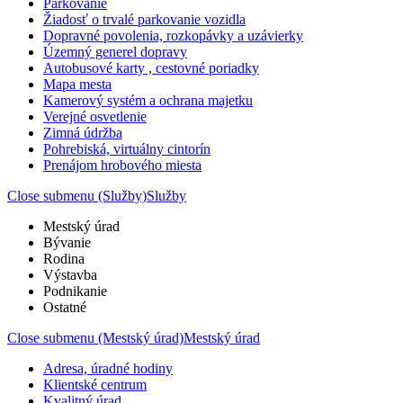
Parkovanie
Žiadosť o trvalé parkovanie vozidla
Dopravné povolenia, rozkopávky a uzávierky
Územný generel dopravy
Autobusové karty , cestovné poriadky
Mapa mesta
Kamerový systém a ochrana majetku
Verejné osvetlenie
Zimná údržba
Pohrebiská, virtuálny cintorín
Prenájom hrobového miesta
Close submenu (Služby)
Služby
Mestský úrad
Bývanie
Rodina
Výstavba
Podnikanie
Ostatné
Close submenu (Mestský úrad)
Mestský úrad
Adresa, úradné hodiny
Klientské centrum
Kvalitný úrad