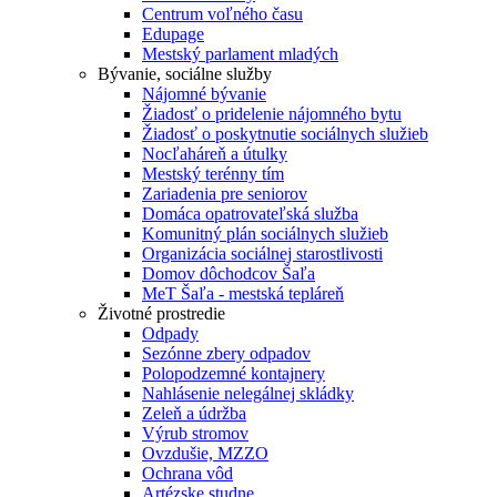
Centrum voľného času
Edupage
Mestský parlament mladých
Bývanie, sociálne služby
Nájomné bývanie
Žiadosť o pridelenie nájomného bytu
Žiadosť o poskytnutie sociálnych služieb
Nocľaháreň a útulky
Mestský terénny tím
Zariadenia pre seniorov
Domáca opatrovateľská služba
Komunitný plán sociálnych služieb
Organizácia sociálnej starostlivosti
Domov dôchodcov Šaľa
MeT Šaľa - mestská tepláreň
Životné prostredie
Odpady
Sezónne zbery odpadov
Polopodzemné kontajnery
Nahlásenie nelegálnej skládky
Zeleň a údržba
Výrub stromov
Ovzdušie, MZZO
Ochrana vôd
Artézske studne