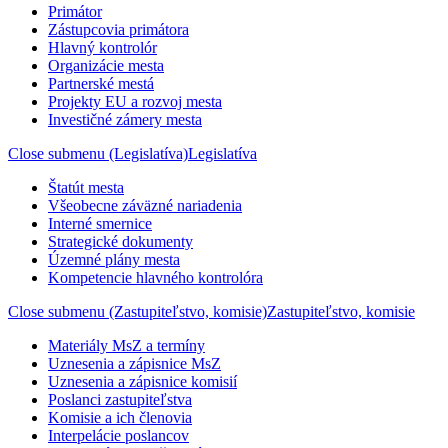
Primátor
Zástupcovia primátora
Hlavný kontrolór
Organizácie mesta
Partnerské mestá
Projekty EU a rozvoj mesta
Investičné zámery mesta
Close submenu (Legislatíva)
Legislatíva
Štatút mesta
Všeobecne záväzné nariadenia
Interné smernice
Strategické dokumenty
Územné plány mesta
Kompetencie hlavného kontrolóra
Close submenu (Zastupiteľstvo, komisie)
Zastupiteľstvo, komisie
Materiály MsZ a termíny
Uznesenia a zápisnice MsZ
Uznesenia a zápisnice komisií
Poslanci zastupiteľstva
Komisie a ich členovia
Interpelácie poslancov