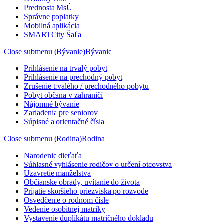
Prednosta MsÚ
Správne poplatky
Mobilná aplikácia
SMARTCity Šaľa
Close submenu (Bývanie)
Bývanie
Prihlásenie na trvalý pobyt
Prihlásenie na prechodný pobyt
Zrušenie trvalého / prechodného pobytu
Pobyt občana v zahraničí
Nájomné bývanie
Zariadenia pre seniorov
Súpisné a orientačné čísla
Close submenu (Rodina)
Rodina
Narodenie dieťaťa
Súhlasné vyhlásenie rodičov o určení otcovstva
Uzavretie manželstva
Občianske obrady, uvítanie do života
Prijatie skoršieho priezviska po rozvode
Osvedčenie o rodnom čísle
Vedenie osobitnej matriky
Vystavenie duplikátu matričného dokladu