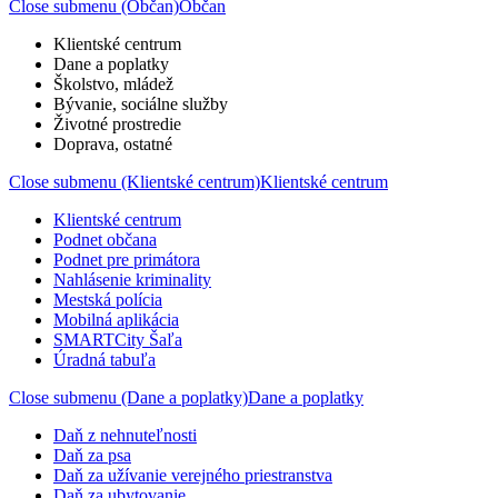
Close submenu (Občan)
Občan
Klientské centrum
Dane a poplatky
Školstvo, mládež
Bývanie, sociálne služby
Životné prostredie
Doprava, ostatné
Close submenu (Klientské centrum)
Klientské centrum
Klientské centrum
Podnet občana
Podnet pre primátora
Nahlásenie kriminality
Mestská polícia
Mobilná aplikácia
SMARTCity Šaľa
Úradná tabuľa
Close submenu (Dane a poplatky)
Dane a poplatky
Daň z nehnuteľnosti
Daň za psa
Daň za užívanie verejného priestranstva
Daň za ubytovanie