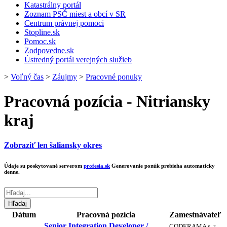
Katastrálny portál
Zoznam PSČ miest a obcí v SR
Centrum právnej pomoci
Stopline.sk
Pomoc.sk
Zodpovedne.sk
Ústredný portál verejných služieb
>
Voľný čas
>
Záujmy
>
Pracovné ponuky
Pracovná pozícia - Nitriansky
kraj
Zobraziť len šaliansky okres
Údaje su poskytované serverom
profesia.sk
Generovanie ponúk prebieha automaticky
denne.
Dátum
Pracovná pozícia
Zamestnávateľ
Senior Integration Developer /
CODERAMA s. r.