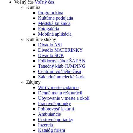
Voľný čas
Voľný čas
Kultúra
Program kina
Kultúrne podujatia
Mestská knižnica
Fotogaléria
Mobilná aplikácia
Kultúrne služby
Divadlo ASI
Divadlo MATERINKY
Divadlo ŠOK
Folklórny súbor ŠAĽAN
Tanečný klub JUMPING
Centrum voľného času
Základná umelecká škola
Záujmy
Wifi v meste zadarmo
Denné menu reštaurácií
Ubytovanie v meste a okolí
Pracovné ponuky
Pohotovosť lekární
Ambulancie
Cestovné poriadky
Inzercia
Katalóg firiem