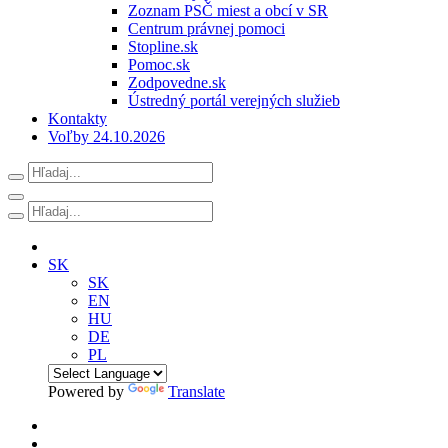
Zoznam PSČ miest a obcí v SR
Centrum právnej pomoci
Stopline.sk
Pomoc.sk
Zodpovedne.sk
Ústredný portál verejných služieb
Kontakty
Voľby 24.10.2026
SK
SK
EN
HU
DE
PL
Powered by
Translate