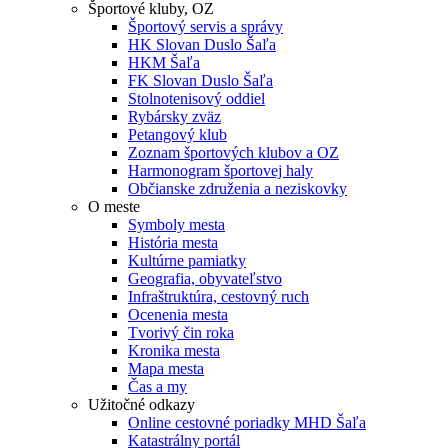
Športové kluby, OZ
Športový servis a správy
HK Slovan Duslo Šaľa
HKM Šaľa
FK Slovan Duslo Šaľa
Stolnotenisový oddiel
Rybársky zväz
Petangový klub
Zoznam športových klubov a OZ
Harmonogram športovej haly
Občianske združenia a neziskovky
O meste
Symboly mesta
História mesta
Kultúrne pamiatky
Geografia, obyvateľstvo
Infraštruktúra, cestovný ruch
Ocenenia mesta
Tvorivý čin roka
Kronika mesta
Mapa mesta
Čas a my
Užitočné odkazy
Online cestovné poriadky MHD Šaľa
Katastrálny portál