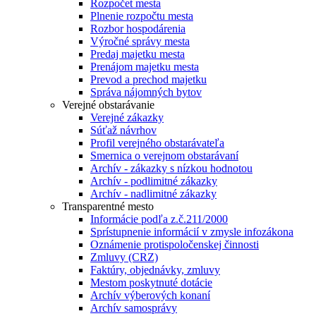
Rozpočet mesta
Plnenie rozpočtu mesta
Rozbor hospodárenia
Výročné správy mesta
Predaj majetku mesta
Prenájom majetku mesta
Prevod a prechod majetku
Správa nájomných bytov
Verejné obstarávanie
Verejné zákazky
Súťaž návrhov
Profil verejného obstarávateľa
Smernica o verejnom obstarávaní
Archív - zákazky s nízkou hodnotou
Archív - podlimitné zákazky
Archív - nadlimitné zákazky
Transparentné mesto
Informácie podľa z.č.211/2000
Sprístupnenie informácií v zmysle infozákona
Oznámenie protispoločenskej činnosti
Zmluvy (CRZ)
Faktúry, objednávky, zmluvy
Mestom poskytnuté dotácie
Archív výberových konaní
Archív samosprávy