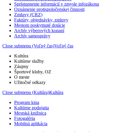
Sprístupnenie informácií v zmysle infozákona
Oznámenie protispoločenskej činnosti
Zmluvy (CRZ)
Faktúry, objednávky, zmluvy
Mestom poskytnuté dotácie
Archív výberových konaní
Archív samosprávy
Close submenu (Voľný čas)
Voľný čas
Kultúra
Kultúrne služby
Záujmy
Športové kluby, OZ
O meste
Užitočné odkazy
Close submenu (Kultúra)
Kultúra
Program kina
Kultúrne podujatia
Mestská knižnica
Fotogaléria
Mobilná aplikácia