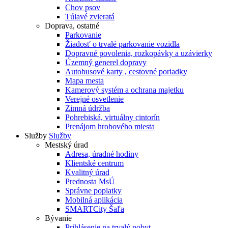
Chov psov
Túlavé zvieratá
Doprava, ostatné
Parkovanie
Žiadosť o trvalé parkovanie vozidla
Dopravné povolenia, rozkopávky a uzávierky
Územný generel dopravy
Autobusové karty , cestovné poriadky
Mapa mesta
Kamerový systém a ochrana majetku
Verejné osvetlenie
Zimná údržba
Pohrebiská, virtuálny cintorín
Prenájom hrobového miesta
Služby
Služby
Mestský úrad
Adresa, úradné hodiny
Klientské centrum
Kvalitný úrad
Prednosta MsÚ
Správne poplatky
Mobilná aplikácia
SMARTCity Šaľa
Bývanie
Prihlásenie na trvalý pobyt