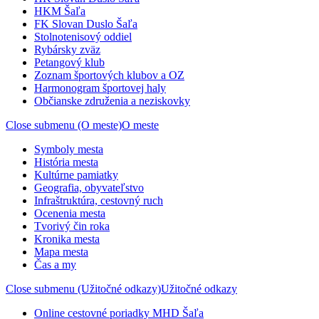
HKM Šaľa
FK Slovan Duslo Šaľa
Stolnotenisový oddiel
Rybársky zväz
Petangový klub
Zoznam športových klubov a OZ
Harmonogram športovej haly
Občianske združenia a neziskovky
Close submenu (O meste)
O meste
Symboly mesta
História mesta
Kultúrne pamiatky
Geografia, obyvateľstvo
Infraštruktúra, cestovný ruch
Ocenenia mesta
Tvorivý čin roka
Kronika mesta
Mapa mesta
Čas a my
Close submenu (Užitočné odkazy)
Užitočné odkazy
Online cestovné poriadky MHD Šaľa