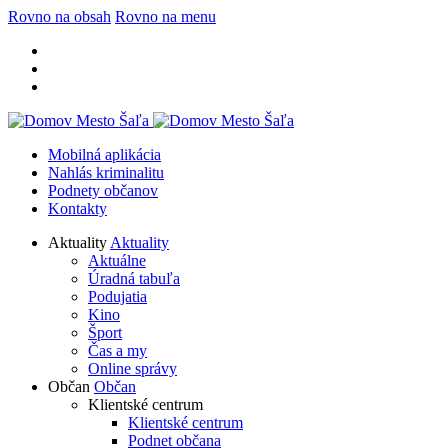
Rovno na obsah
Rovno na menu
Mobilná aplikácia
Nahlás kriminalitu
Podnety občanov
Kontakty
Aktuality
Aktuality
Aktuálne
Úradná tabuľa
Podujatia
Kino
Šport
Čas a my
Online správy
Občan
Občan
Klientské centrum
Klientské centrum
Podnet občana