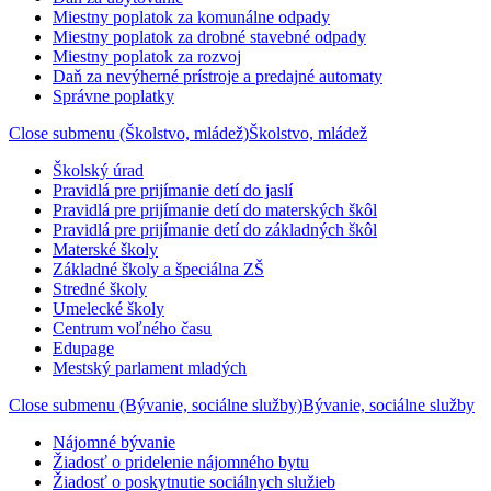
Miestny poplatok za komunálne odpady
Miestny poplatok za drobné stavebné odpady
Miestny poplatok za rozvoj
Daň za nevýherné prístroje a predajné automaty
Správne poplatky
Close submenu (Školstvo, mládež)
Školstvo, mládež
Školský úrad
Pravidlá pre prijímanie detí do jaslí
Pravidlá pre prijímanie detí do materských škôl
Pravidlá pre prijímanie detí do základných škôl
Materské školy
Základné školy a špeciálna ZŠ
Stredné školy
Umelecké školy
Centrum voľného času
Edupage
Mestský parlament mladých
Close submenu (Bývanie, sociálne služby)
Bývanie, sociálne služby
Nájomné bývanie
Žiadosť o pridelenie nájomného bytu
Žiadosť o poskytnutie sociálnych služieb