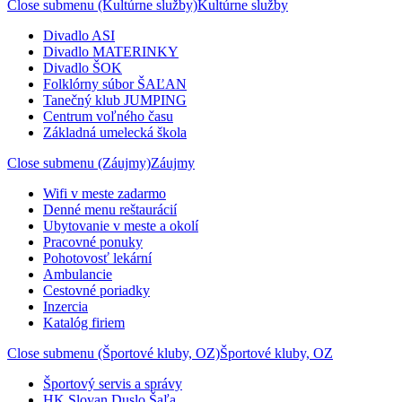
Close submenu (Kultúrne služby)
Kultúrne služby
Divadlo ASI
Divadlo MATERINKY
Divadlo ŠOK
Folklórny súbor ŠAĽAN
Tanečný klub JUMPING
Centrum voľného času
Základná umelecká škola
Close submenu (Záujmy)
Záujmy
Wifi v meste zadarmo
Denné menu reštaurácií
Ubytovanie v meste a okolí
Pracovné ponuky
Pohotovosť lekární
Ambulancie
Cestovné poriadky
Inzercia
Katalóg firiem
Close submenu (Športové kluby, OZ)
Športové kluby, OZ
Športový servis a správy
HK Slovan Duslo Šaľa