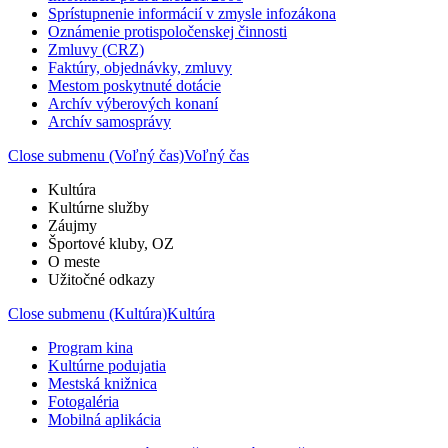
Sprístupnenie informácií v zmysle infozákona
Oznámenie protispoločenskej činnosti
Zmluvy (CRZ)
Faktúry, objednávky, zmluvy
Mestom poskytnuté dotácie
Archív výberových konaní
Archív samosprávy
Close submenu (Voľný čas)
Voľný čas
Kultúra
Kultúrne služby
Záujmy
Športové kluby, OZ
O meste
Užitočné odkazy
Close submenu (Kultúra)
Kultúra
Program kina
Kultúrne podujatia
Mestská knižnica
Fotogaléria
Mobilná aplikácia