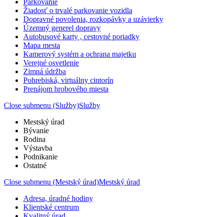
Parkovanie
Žiadosť o trvalé parkovanie vozidla
Dopravné povolenia, rozkopávky a uzávierky
Územný generel dopravy
Autobusové karty , cestovné poriadky
Mapa mesta
Kamerový systém a ochrana majetku
Verejné osvetlenie
Zimná údržba
Pohrebiská, virtuálny cintorín
Prenájom hrobového miesta
Close submenu (Služby)
Služby
Mestský úrad
Bývanie
Rodina
Výstavba
Podnikanie
Ostatné
Close submenu (Mestský úrad)
Mestský úrad
Adresa, úradné hodiny
Klientské centrum
Kvalitný úrad