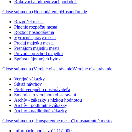
Rokovací a odmeňovací poriadok
Close submenu (Hospodárenie)
Hospodárenie
Rozpočet mesta
Plnenie rozpočtu mesta
Rozbor hospodárenia
Výročné správy mesta
Predaj majetku mesta
Prenájom majetku mesta
Prevod a prechod majetku
Správa nájomných bytov
Close submenu (Verejné obstarávanie)
Verejné obstarávanie
Verejné zákazky
Súťaž návrhov
Profil verejného obstarávateľa
Smernica o verejnom obstarávaní
Archív - zákazky s nízkou hodnotou
Archív - podlimitné zákazky
Archív - nadlimitné zákazky
Close submenu (Transparentné mesto)
Transparentné mesto
Informácie podľa z.č.211/2000