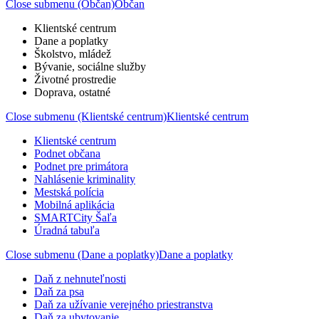
Close submenu (Občan)
Občan
Klientské centrum
Dane a poplatky
Školstvo, mládež
Bývanie, sociálne služby
Životné prostredie
Doprava, ostatné
Close submenu (Klientské centrum)
Klientské centrum
Klientské centrum
Podnet občana
Podnet pre primátora
Nahlásenie kriminality
Mestská polícia
Mobilná aplikácia
SMARTCity Šaľa
Úradná tabuľa
Close submenu (Dane a poplatky)
Dane a poplatky
Daň z nehnuteľnosti
Daň za psa
Daň za užívanie verejného priestranstva
Daň za ubytovanie