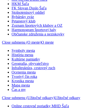
HKM Šaľa
FK Slovan Duslo Šaľa
Stolnotenisový oddiel
Rybársky zväz
Petangový klub
Zoznam športových klubov a OZ
Harmonogram športovej haly
Občianske združenia a neziskovky
Close submenu (O meste)
O meste
Symboly mesta
História mesta
Kultúrne pamiatky
Geografia, obyvateľstvo
Infraštruktúra, cestovný ruch
Ocenenia mesta
Tvorivý čin roka
Kronika mesta
Mapa mesta
Čas a my
Close submenu (Užitočné odkazy)
Užitočné odkazy
Online cestovné poriadky MHD Šaľa