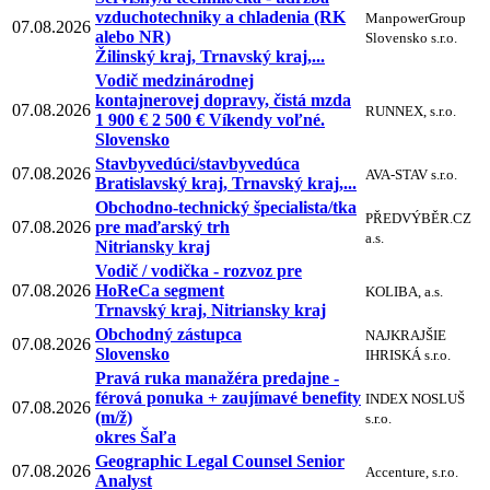
vzduchotechniky a chladenia (RK
ManpowerGroup
07.08.2026
alebo NR)
Slovensko s.r.o.
Žilinský kraj, Trnavský kraj,...
Vodič medzinárodnej
kontajnerovej dopravy, čistá mzda
07.08.2026
RUNNEX, s.r.o.
1 900 € 2 500 € Víkendy voľné.
Slovensko
Stavbyvedúci/stavbyvedúca
07.08.2026
AVA-STAV s.r.o.
Bratislavský kraj, Trnavský kraj,...
Obchodno-technický špecialista/tka
PŘEDVÝBĚR.CZ
07.08.2026
pre maďarský trh
a.s.
Nitriansky kraj
Vodič / vodička - rozvoz pre
07.08.2026
HoReCa segment
KOLIBA, a.s.
Trnavský kraj, Nitriansky kraj
Obchodný zástupca
NAJKRAJŠIE
07.08.2026
Slovensko
IHRISKÁ s.r.o.
Pravá ruka manažéra predajne -
férová ponuka + zaujímavé benefity
INDEX NOSLUŠ
07.08.2026
(m/ž)
s.r.o.
okres Šaľa
Geographic Legal Counsel Senior
07.08.2026
Accenture, s.r.o.
Analyst