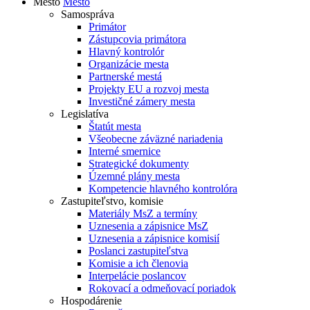
Mesto
Mesto
Samospráva
Primátor
Zástupcovia primátora
Hlavný kontrolór
Organizácie mesta
Partnerské mestá
Projekty EU a rozvoj mesta
Investičné zámery mesta
Legislatíva
Štatút mesta
Všeobecne záväzné nariadenia
Interné smernice
Strategické dokumenty
Územné plány mesta
Kompetencie hlavného kontrolóra
Zastupiteľstvo, komisie
Materiály MsZ a termíny
Uznesenia a zápisnice MsZ
Uznesenia a zápisnice komisií
Poslanci zastupiteľstva
Komisie a ich členovia
Interpelácie poslancov
Rokovací a odmeňovací poriadok
Hospodárenie