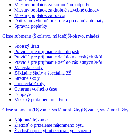
Miestny poplatok za komunálne odpady
Miestny poplatok za drobné stavebné odpady
Miestny poplatok za rozvoj
Daň za nevýherné prístroje a predajné automaty
Správne poplatky
Close submenu (Školstvo, mládež)
Školstvo, mládež
Školský úrad
Pravidlá pre prijímanie detí do jaslí
Pravidlá pre prijímanie detí do materských škôl
Pravidlá pre prijímanie detí do základných škôl
Materské školy
Základné školy a špeciálna ZŠ
Stredné školy
Umelecké školy
Centrum voľného času
Edupage
Mestský parlament mladých
Close submenu (Bývanie, sociálne služby)
Bývanie, sociálne služby
Nájomné bývanie
Žiadosť o pridelenie nájomného bytu
Žiadosť o poskytnutie sociálnych služieb