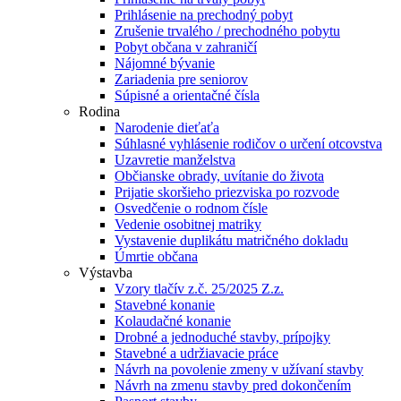
Prihlásenie na prechodný pobyt
Zrušenie trvalého / prechodného pobytu
Pobyt občana v zahraničí
Nájomné bývanie
Zariadenia pre seniorov
Súpisné a orientačné čísla
Rodina
Narodenie dieťaťa
Súhlasné vyhlásenie rodičov o určení otcovstva
Uzavretie manželstva
Občianske obrady, uvítanie do života
Prijatie skoršieho priezviska po rozvode
Osvedčenie o rodnom čísle
Vedenie osobitnej matriky
Vystavenie duplikátu matričného dokladu
Úmrtie občana
Výstavba
Vzory tlačív z.č. 25/2025 Z.z.
Stavebné konanie
Kolaudačné konanie
Drobné a jednoduché stavby, prípojky
Stavebné a udržiavacie práce
Návrh na povolenie zmeny v užívaní stavby
Návrh na zmenu stavby pred dokončením