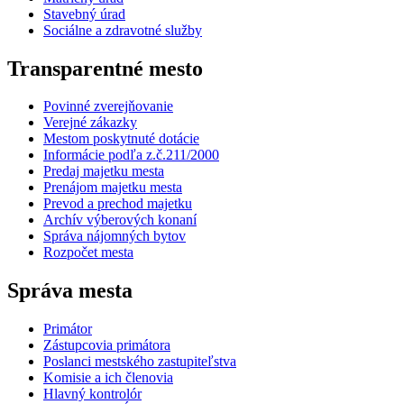
Stavebný úrad
Sociálne a zdravotné služby
Transparentné mesto
Povinné zverejňovanie
Verejné zákazky
Mestom poskytnuté dotácie
Informácie podľa z.č.211/2000
Predaj majetku mesta
Prenájom majetku mesta
Prevod a prechod majetku
Archív výberových konaní
Správa nájomných bytov
Rozpočet mesta
Správa mesta
Primátor
Zástupcovia primátora
Poslanci mestského zastupiteľstva
Komisie a ich členovia
Hlavný kontrolór