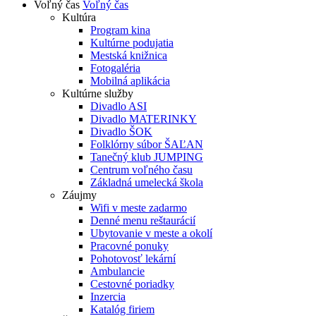
Voľný čas
Voľný čas
Kultúra
Program kina
Kultúrne podujatia
Mestská knižnica
Fotogaléria
Mobilná aplikácia
Kultúrne služby
Divadlo ASI
Divadlo MATERINKY
Divadlo ŠOK
Folklórny súbor ŠAĽAN
Tanečný klub JUMPING
Centrum voľného času
Základná umelecká škola
Záujmy
Wifi v meste zadarmo
Denné menu reštaurácií
Ubytovanie v meste a okolí
Pracovné ponuky
Pohotovosť lekární
Ambulancie
Cestovné poriadky
Inzercia
Katalóg firiem