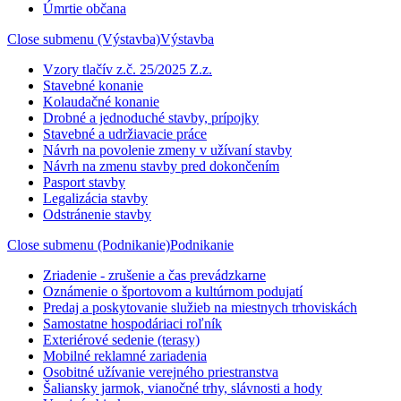
Úmrtie občana
Close submenu (Výstavba)
Výstavba
Vzory tlačív z.č. 25/2025 Z.z.
Stavebné konanie
Kolaudačné konanie
Drobné a jednoduché stavby, prípojky
Stavebné a udržiavacie práce
Návrh na povolenie zmeny v užívaní stavby
Návrh na zmenu stavby pred dokončením
Pasport stavby
Legalizácia stavby
Odstránenie stavby
Close submenu (Podnikanie)
Podnikanie
Zriadenie - zrušenie a čas prevádzkarne
Oznámenie o športovom a kultúrnom podujatí
Predaj a poskytovanie služieb na miestnych trhoviskách
Samostatne hospodáriaci roľník
Exteriérové sedenie (terasy)
Mobilné reklamné zariadenia
Osobitné užívanie verejného priestranstva
Šaliansky jarmok, vianočné trhy, slávnosti a hody