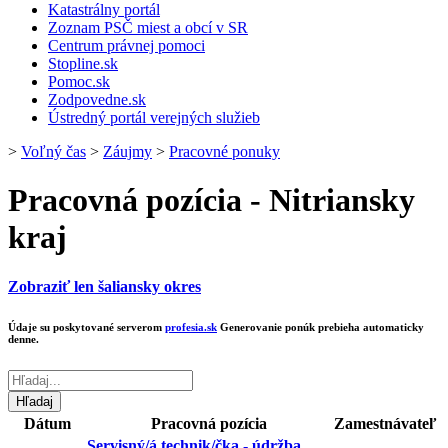
Katastrálny portál
Zoznam PSČ miest a obcí v SR
Centrum právnej pomoci
Stopline.sk
Pomoc.sk
Zodpovedne.sk
Ústredný portál verejných služieb
>
Voľný čas
>
Záujmy
>
Pracovné ponuky
Pracovná pozícia - Nitriansky
kraj
Zobraziť len šaliansky okres
Údaje su poskytované serverom
profesia.sk
Generovanie ponúk prebieha automaticky
denne.
Dátum
Pracovná pozícia
Zamestnávateľ
Servisný/á technik/čka - údržba