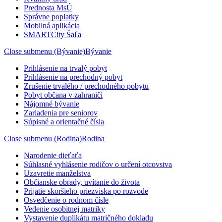
Prednosta MsÚ
Správne poplatky
Mobilná aplikácia
SMARTCity Šaľa
Close submenu (Bývanie)
Bývanie
Prihlásenie na trvalý pobyt
Prihlásenie na prechodný pobyt
Zrušenie trvalého / prechodného pobytu
Pobyt občana v zahraničí
Nájomné bývanie
Zariadenia pre seniorov
Súpisné a orientačné čísla
Close submenu (Rodina)
Rodina
Narodenie dieťaťa
Súhlasné vyhlásenie rodičov o určení otcovstva
Uzavretie manželstva
Občianske obrady, uvítanie do života
Prijatie skoršieho priezviska po rozvode
Osvedčenie o rodnom čísle
Vedenie osobitnej matriky
Vystavenie duplikátu matričného dokladu