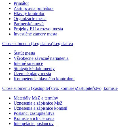
Primátor
Zástupcovia primátora
Hlavný kontrolór
Organizácie mesta
Partnerské mestá
Projekty EU a rozvoj mesta
Investičné zámery mesta
Close submenu (Legislatíva)
Legislatíva
Štatút mesta
Všeobecne záväzné nariadenia
Interné smernice
Strategické dokumenty
Územné plány mesta
Kompetencie hlavného kontrolóra
Close submenu (Zastupiteľstvo, komisie)
Zastupiteľstvo, komisie
Materiály MsZ a termíny
Uznesenia a zápisnice MsZ
Uznesenia a zápisnice komisií
Poslanci zastupiteľstva
Komisie a ich členovia
Interpelácie poslancov