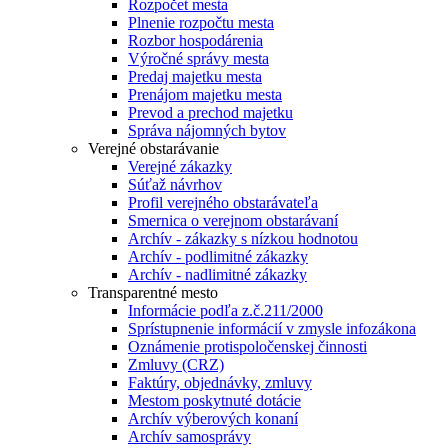
Rozpočet mesta
Plnenie rozpočtu mesta
Rozbor hospodárenia
Výročné správy mesta
Predaj majetku mesta
Prenájom majetku mesta
Prevod a prechod majetku
Správa nájomných bytov
Verejné obstarávanie
Verejné zákazky
Súťaž návrhov
Profil verejného obstarávateľa
Smernica o verejnom obstarávaní
Archív - zákazky s nízkou hodnotou
Archív - podlimitné zákazky
Archív - nadlimitné zákazky
Transparentné mesto
Informácie podľa z.č.211/2000
Sprístupnenie informácií v zmysle infozákona
Oznámenie protispoločenskej činnosti
Zmluvy (CRZ)
Faktúry, objednávky, zmluvy
Mestom poskytnuté dotácie
Archív výberových konaní
Archív samosprávy