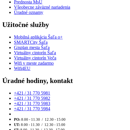
Prednosta MsÚ
Všeobecne záväzné nariadenia
Úradné oznamy
Užitočné služby
Mobilná aplikácia Šaľa o+
SMARTCity Šaľa
Gisplan mesta Šaľa
Virtuálny cintorín Šaľa
Virtuálny cintorín Veča
Wifi v meste zadarmo
Wifi4EU
Úradné hodiny, kontakt
+421 / 31 770 5981
+421 / 31 770 5982
+421 / 31 770 5983
+421 / 31 770 5984
PO:
8.00 - 11.30 / 12.30 - 15.00
UT:
8.00 - 11.30 / 12.30 - 15.00
ST:
8.00 - 11.30 / 12.30 - 17.00