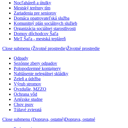
Nocľaháreň a útulky
Mestský terénny tím
Zariadenia pre seniorov
Domáca opatrovateľská služba
Komunitný plán sociálnych služieb
Organizácia sociálnej starostlivosti
Domov dôchodcov Šaľa
MeT Šaľa - mestská tepláreň
Close submenu (Životné prostredie)
Životné prostredie
Odpady
Sezónne zbery odpadov
Polopodzemné kontajnery
Nahlásenie nelegálnej skládky
Zeleň a údržba
Výrub stromov
Ovzdušie, MZZO
Ochrana vôd
Artézske studne
Chov psov
Túlavé zvieratá
Close submenu (Doprava, ostatné)
Doprava, ostatné