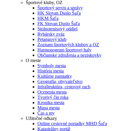
Športové kluby, OZ
Športový servis a správy
HK Slovan Duslo Šaľa
HKM Šaľa
FK Slovan Duslo Šaľa
Stolnotenisový oddiel
Rybársky zväz
Petangový klub
Zoznam športových klubov a OZ
Harmonogram športovej haly
Občianske združenia a neziskovky
O meste
Symboly mesta
História mesta
Kultúrne pamiatky
Geografia, obyvateľstvo
Infraštruktúra, cestovný ruch
Ocenenia mesta
Tvorivý čin roka
Kronika mesta
Mapa mesta
Čas a my
Užitočné odkazy
Online cestovné poriadky MHD Šaľa
Katastrálny portál