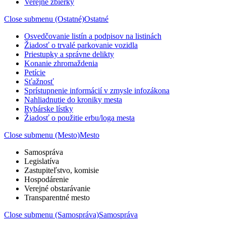
Verejné zbierky
Close submenu (Ostatné)
Ostatné
Osvedčovanie listín a podpisov na listinách
Žiadosť o trvalé parkovanie vozidla
Priestupky a správne delikty
Konanie zhromaždenia
Petície
Sťažnosť
Sprístupnenie informácií v zmysle infozákona
Nahliadnutie do kroniky mesta
Rybárske lístky
Žiadosť o použitie erbu/loga mesta
Close submenu (Mesto)
Mesto
Samospráva
Legislatíva
Zastupiteľstvo, komisie
Hospodárenie
Verejné obstarávanie
Transparentné mesto
Close submenu (Samospráva)
Samospráva