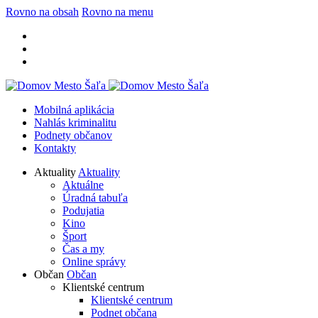
Rovno na obsah
Rovno na menu
Mobilná aplikácia
Nahlás kriminalitu
Podnety občanov
Kontakty
Aktuality
Aktuality
Aktuálne
Úradná tabuľa
Podujatia
Kino
Šport
Čas a my
Online správy
Občan
Občan
Klientské centrum
Klientské centrum
Podnet občana