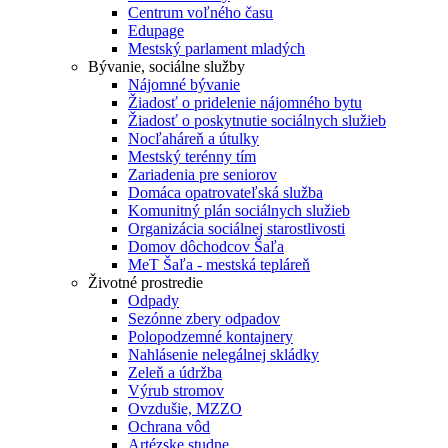
Centrum voľného času
Edupage
Mestský parlament mladých
Bývanie, sociálne služby
Nájomné bývanie
Žiadosť o pridelenie nájomného bytu
Žiadosť o poskytnutie sociálnych služieb
Nocľaháreň a útulky
Mestský terénny tím
Zariadenia pre seniorov
Domáca opatrovateľská služba
Komunitný plán sociálnych služieb
Organizácia sociálnej starostlivosti
Domov dôchodcov Šaľa
MeT Šaľa - mestská tepláreň
Životné prostredie
Odpady
Sezónne zbery odpadov
Polopodzemné kontajnery
Nahlásenie nelegálnej skládky
Zeleň a údržba
Výrub stromov
Ovzdušie, MZZO
Ochrana vôd
Artézske studne