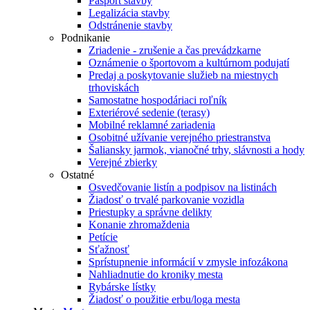
Pasport stavby
Legalizácia stavby
Odstránenie stavby
Podnikanie
Zriadenie - zrušenie a čas prevádzkarne
Oznámenie o športovom a kultúrnom podujatí
Predaj a poskytovanie služieb na miestnych
trhoviskách
Samostatne hospodáriaci roľník
Exteriérové sedenie (terasy)
Mobilné reklamné zariadenia
Osobitné užívanie verejného priestranstva
Šaliansky jarmok, vianočné trhy, slávnosti a hody
Verejné zbierky
Ostatné
Osvedčovanie listín a podpisov na listinách
Žiadosť o trvalé parkovanie vozidla
Priestupky a správne delikty
Konanie zhromaždenia
Petície
Sťažnosť
Sprístupnenie informácií v zmysle infozákona
Nahliadnutie do kroniky mesta
Rybárske lístky
Žiadosť o použitie erbu/loga mesta