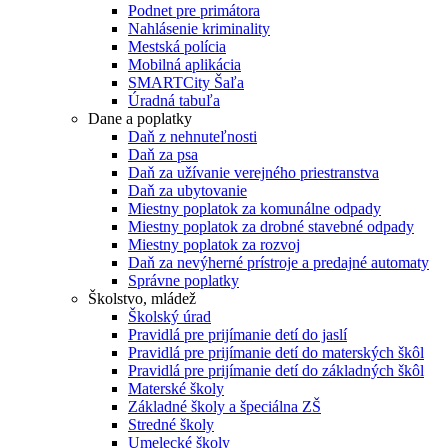
Podnet pre primátora
Nahlásenie kriminality
Mestská polícia
Mobilná aplikácia
SMARTCity Šaľa
Úradná tabuľa
Dane a poplatky
Daň z nehnuteľnosti
Daň za psa
Daň za užívanie verejného priestranstva
Daň za ubytovanie
Miestny poplatok za komunálne odpady
Miestny poplatok za drobné stavebné odpady
Miestny poplatok za rozvoj
Daň za nevýherné prístroje a predajné automaty
Správne poplatky
Školstvo, mládež
Školský úrad
Pravidlá pre prijímanie detí do jaslí
Pravidlá pre prijímanie detí do materských škôl
Pravidlá pre prijímanie detí do základných škôl
Materské školy
Základné školy a špeciálna ZŠ
Stredné školy
Umelecké školy