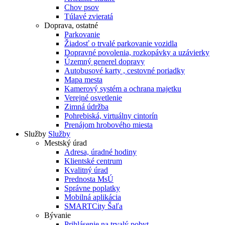
Chov psov
Túlavé zvieratá
Doprava, ostatné
Parkovanie
Žiadosť o trvalé parkovanie vozidla
Dopravné povolenia, rozkopávky a uzávierky
Územný generel dopravy
Autobusové karty , cestovné poriadky
Mapa mesta
Kamerový systém a ochrana majetku
Verejné osvetlenie
Zimná údržba
Pohrebiská, virtuálny cintorín
Prenájom hrobového miesta
Služby
Služby
Mestský úrad
Adresa, úradné hodiny
Klientské centrum
Kvalitný úrad
Prednosta MsÚ
Správne poplatky
Mobilná aplikácia
SMARTCity Šaľa
Bývanie
Prihlásenie na trvalý pobyt