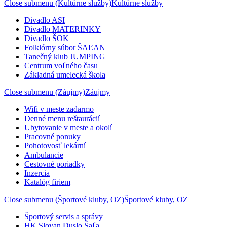
Close submenu (Kultúrne služby)
Kultúrne služby
Divadlo ASI
Divadlo MATERINKY
Divadlo ŠOK
Folklórny súbor ŠAĽAN
Tanečný klub JUMPING
Centrum voľného času
Základná umelecká škola
Close submenu (Záujmy)
Záujmy
Wifi v meste zadarmo
Denné menu reštaurácií
Ubytovanie v meste a okolí
Pracovné ponuky
Pohotovosť lekární
Ambulancie
Cestovné poriadky
Inzercia
Katalóg firiem
Close submenu (Športové kluby, OZ)
Športové kluby, OZ
Športový servis a správy
HK Slovan Duslo Šaľa