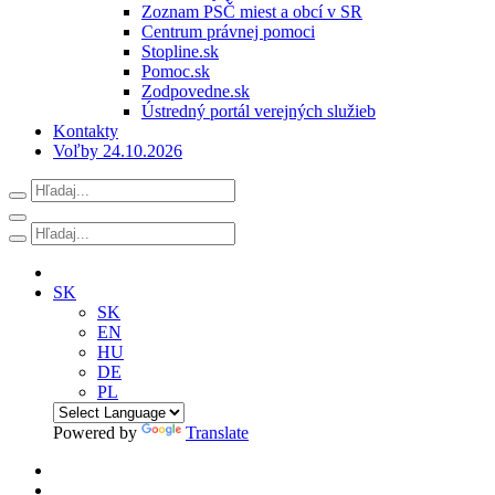
Zoznam PSČ miest a obcí v SR
Centrum právnej pomoci
Stopline.sk
Pomoc.sk
Zodpovedne.sk
Ústredný portál verejných služieb
Kontakty
Voľby 24.10.2026
SK
SK
EN
HU
DE
PL
Powered by
Translate