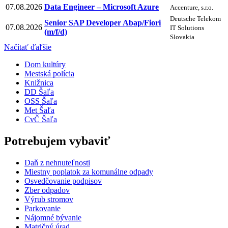
07.08.2026
Data Engineer – Microsoft Azure
Accenture, s.r.o.
Deutsche Telekom
Senior SAP Developer Abap/Fiori
07.08.2026
IT Solutions
(m/f/d)
Slovakia
Načítať ďaľšie
Dom kultúry
Mestská polícia
Knižnica
DD Šaľa
OSS Šaľa
Met Šaľa
CvČ Šaľa
Potrebujem vybaviť
Daň z nehnuteľnosti
Miestny poplatok za komunálne odpady
Osvedčovanie podpisov
Zber odpadov
Výrub stromov
Parkovanie
Nájomné bývanie
Matričný úrad